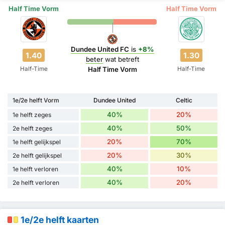
Half Time Vorm
Half Time Vorm
Dundee United FC
is
+8%
1.40
1.30
beter
wat betreft
Half-Time
Half-Time
Half Time Vorm
1e/2e helft Vorm
Dundee United
Celtic
40%
20%
1e helft zeges
40%
50%
2e helft zeges
20%
70%
1e helft gelijkspel
20%
30%
2e helft gelijkspel
40%
10%
1e helft verloren
40%
20%
2e helft verloren
1e/2e helft kaarten