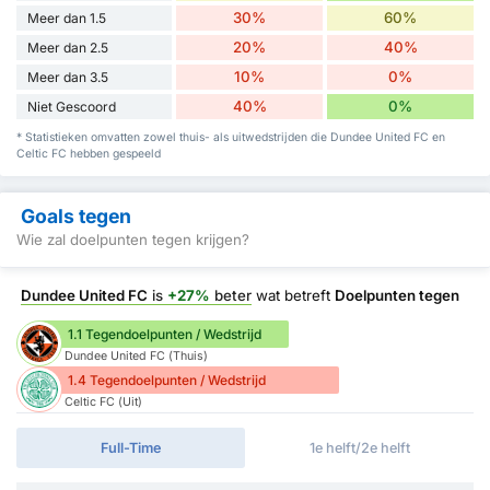
30%
60%
Meer dan 1.5
20%
40%
Meer dan 2.5
10%
0%
Meer dan 3.5
40%
0%
Niet Gescoord
* Statistieken omvatten zowel thuis- als uitwedstrijden die Dundee United FC en
Celtic FC hebben gespeeld
Goals tegen
Wie zal doelpunten tegen krijgen?
Dundee United FC
is
+27%
beter
wat betreft
Doelpunten tegen
1.1 Tegendoelpunten / Wedstrijd
Dundee United FC (Thuis)
1.4 Tegendoelpunten / Wedstrijd
Celtic FC (Uit)
Full-Time
1e helft/2e helft