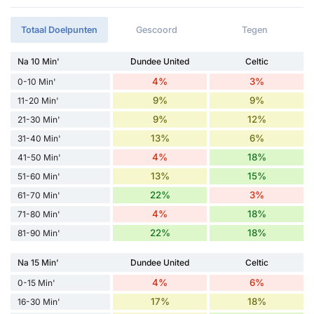
Totaal Doelpunten
Gescoord
Tegen
Na 10 Min'
Dundee United
Celtic
4%
3%
0-10 Min'
9%
9%
11-20 Min'
9%
12%
21-30 Min'
13%
6%
31-40 Min'
4%
18%
41-50 Min'
13%
15%
51-60 Min'
22%
3%
61-70 Min'
4%
18%
71-80 Min'
22%
18%
81-90 Min'
Na 15 Min'
Dundee United
Celtic
4%
6%
0-15 Min'
17%
18%
16-30 Min'