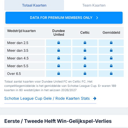
Totaal Kaarten
Team Kaarten
DATA FOR PREMIUM MEMBERS ONLY
Wedstrijd kaarten
Dundee
Celtic
Gemiddeld
United
Meer dan 2.5
Meer dan 3.5
Meer dan 4.5
Meer dan 5.5
Over 6.5
Totaal aantal kaarten voor Dundee United FC en Celtic FC. Het
competitiegemiddelde is het gemiddelde van Schotse League Cup. Er waren 189
kaarten in 80 wedstrijden in het seizoen 2026/2027
Schotse League Cup Gele / Rode Kaarten Stats
Eerste / Tweede Helft Win-Gelijkspel-Verlies