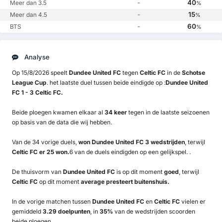
-
40
Meer dan 3.5
%
-
15
Meer dan 4.5
%
-
60
BTS
%
Analyse
Op 15/8/2026 speelt
Dundee United FC
tegen
Celtic FC
in de
Schotse
League Cup
. het laatste duel tussen beide eindigde op :
Dundee United
FC 1 - 3 Celtic FC.
Beide ploegen kwamen elkaar al
34 keer
tegen in de laatste seizoenen
op basis van de data die wij hebben.
Van de 34 vorige duels,
won Dundee United FC 3 wedstrijden
, terwijl
Celtic FC er 25 won.
6 van de duels eindigden op een gelijkspel. .
De thuisvorm van
Dundee United FC
is op dit moment
goed
, terwijl
Celtic FC
op dit moment
average presteert buitenshuis.
In de vorige matchen tussen
Dundee United FC
en
Celtic FC
vielen er
gemiddeld
3.29 doelpunten
, in
35%
van de wedstrijden scoorden
beide ploegen.