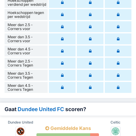
Hoekschoppen
verdiend per wedstrijd
Hoekschoppen tegen
per wedstrijd
Meer dan 2.5 -
Corners voor
Meer dan 3.5 -
Corners voor
Meer dan 4.5 -
Corners voor
Meer dan 2.5 -
Corners Tegen
Meer dan 3.5 -
Corners Tegen
Meer dan 4.5 -
Corners Tegen
Gaat
Dundee United FC
scoren?
Dundee United
Celtic
Gemiddelde Kans