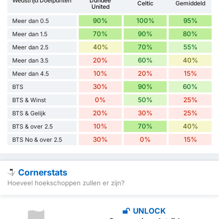
Wedstrijd Doelpunten
Dundee
Celtic
Gemiddeld
United
90%
100%
95%
Meer dan 0.5
70%
90%
80%
Meer dan 1.5
40%
70%
55%
Meer dan 2.5
20%
60%
40%
Meer dan 3.5
10%
20%
15%
Meer dan 4.5
30%
90%
60%
BTS
0%
50%
25%
BTS & Winst
20%
30%
25%
BTS & Gelijk
10%
70%
40%
BTS & over 2.5
30%
0%
15%
BTS No & over 2.5
Cornerstats
Hoeveel hoekschoppen zullen er zijn?
UNLOCK