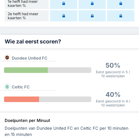
1e helft had meer
kaarten %
2e helft had meer
kaarten %
Wie zal eerst scoren?
Dundee United FC
50%
Eerst gescoord in 5 /
10 wedstrijden
Celtic FC
40%
Eerst gescoord in 4 /
10 wedstrijden
Doelpunten per Minuut
Doelpunten van Dundee United FC en Celtic FC per 10 minuten
en 15 minuten