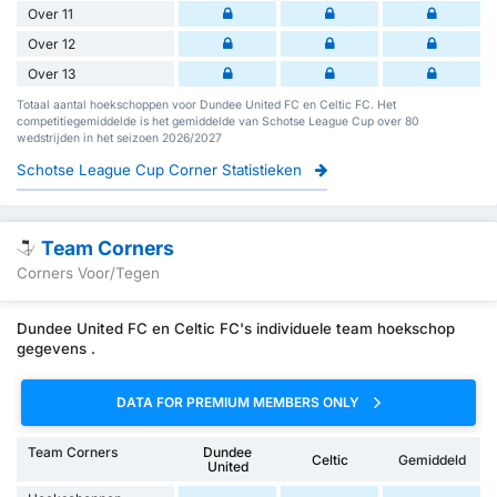
Over 11
Over 12
Over 13
Totaal aantal hoekschoppen voor Dundee United FC en Celtic FC. Het
competitiegemiddelde is het gemiddelde van Schotse League Cup over 80
wedstrijden in het seizoen 2026/2027
Schotse League Cup Corner Statistieken
Team Corners
Corners Voor/Tegen
Dundee United FC en Celtic FC's individuele team hoekschop
gegevens .
DATA FOR PREMIUM MEMBERS ONLY
Team Corners
Dundee
Celtic
Gemiddeld
United