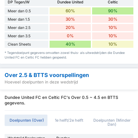
DP Tegen/W
Dundee United
Celtic
60%
90%
Meer dan 0.5
30%
30%
Meer dan 1.5
20%
10%
Meer dan 2.5
0%
10%
Meer dan 3.5
40%
10%
Clean Sheets
* Tegendoelpunt gegevens omvatten zowel thuis- als uitwedstrijden die Dundee
United FC en Celtic FC hebben gespeeld.
Over 2.5 & BTTS voorspellingen
Hoeveel doelpunten in deze wedstrijd
Dundee United FC en Celtic FC's Over 0.5 ~ 4.5 en BTTS
gegevens.
Doelpunten (Over)
1e helft/2e helft
Doelpunten (Minder
Dan)