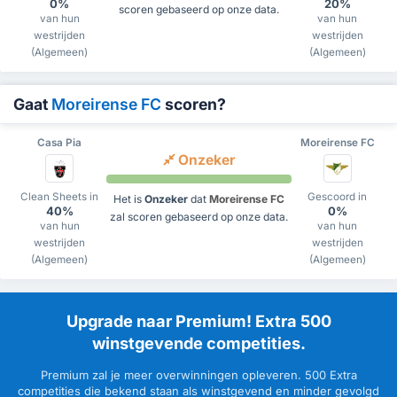
0%
20%
scoren gebaseerd op onze data.
van hun
van hun
westrijden
westrijden
(Algemeen)
(Algemeen)
Gaat
Moreirense FC
scoren?
Casa Pia
Moreirense FC
Onzeker
Clean Sheets in
Gescoord in
Het is
Onzeker
dat
Moreirense FC
40%
0%
zal scoren gebaseerd op onze data.
van hun
van hun
westrijden
westrijden
(Algemeen)
(Algemeen)
Upgrade naar Premium! Extra 500
winstgevende competities.
Premium zal je meer overwinningen opleveren. 500 Extra
competities die bekend staan als winstgevend en minder gevolgd