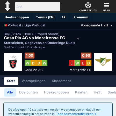
COMPETITIES
MENU
Hoekschoppen
Tennis (EN)
API
Premium
/
Liga Portugal
Voorgaande H2H
Portugal
Voorspelling
30/8/2026 - 1:00 (Europe/London)
Casa Pia AC vs Moreirense FC
Statistieken, Gegevens en Onderlinge Duels
Stadion -
Estádio Pina Manique
1.00
0.90
W
D
D
W
L
W
L
D
Casa Pia AC
Moreirense FC
Stats
Voorspellingen
Klassement
Alle
Doelpunten
Hoekschoppen
Kaarten
Helft
Spel
De afgelopen 10 statistieken worden weergegeven omdat dit een
wedstrijd vroeg in het seizoen is.
Toon seizoensstatistieken.