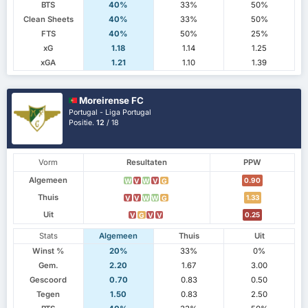
BTS
40%
33%
50%
Clean Sheets
40%
33%
50%
FTS
40%
50%
25%
xG
1.18
1.14
1.25
xGA
1.21
1.10
1.39
Moreirense FC
Portugal - Liga Portugal
Positie.
12
/ 18
Vorm
Resultaten
PPW
Algemeen
0.90
W
V
W
V
G
Thuis
1.33
V
V
W
W
G
Uit
0.25
V
G
V
V
Stats
Algemeen
Thuis
Uit
Winst %
20%
33%
0%
Gem.
2.20
1.67
3.00
Gescoord
0.70
0.83
0.50
Tegen
1.50
0.83
2.50