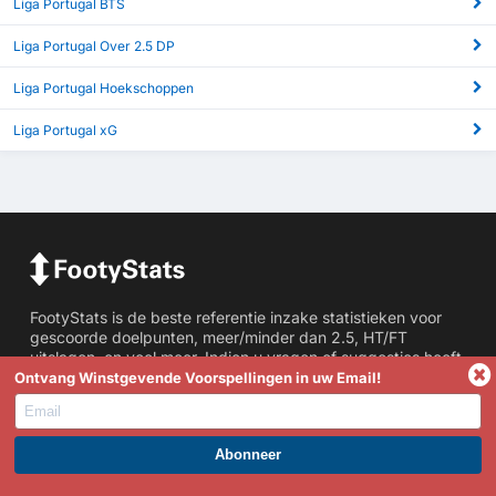
Liga Portugal BTS
Liga Portugal Over 2.5 DP
Liga Portugal Hoekschoppen
Liga Portugal xG
FootyStats is de beste referentie inzake statistieken voor
gescoorde doelpunten, meer/minder dan 2.5, HT/FT
uitslagen, en veel meer. Indien u vragen of suggesties heeft,
gelieve met ons contact op te nemen.
Ontvang Winstgevende Voorspellingen in uw Email!
Statistieken
Meer/Minder Dan Doelpunten
WORD PREMIUM EN PROFITEER NU!