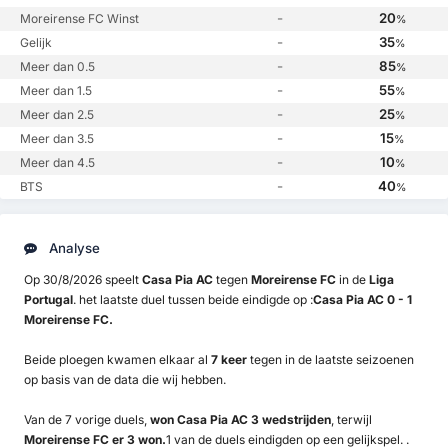
-
20
Moreirense FC Winst
%
-
35
Gelijk
%
-
85
Meer dan 0.5
%
-
55
Meer dan 1.5
%
-
25
Meer dan 2.5
%
-
15
Meer dan 3.5
%
-
10
Meer dan 4.5
%
-
40
BTS
%
Analyse
Op 30/8/2026 speelt
Casa Pia AC
tegen
Moreirense FC
in de
Liga
Portugal
. het laatste duel tussen beide eindigde op :
Casa Pia AC 0 - 1
Moreirense FC.
Beide ploegen kwamen elkaar al
7 keer
tegen in de laatste seizoenen
op basis van de data die wij hebben.
Van de 7 vorige duels,
won Casa Pia AC 3 wedstrijden
, terwijl
Moreirense FC er 3 won.
1 van de duels eindigden op een gelijkspel. .