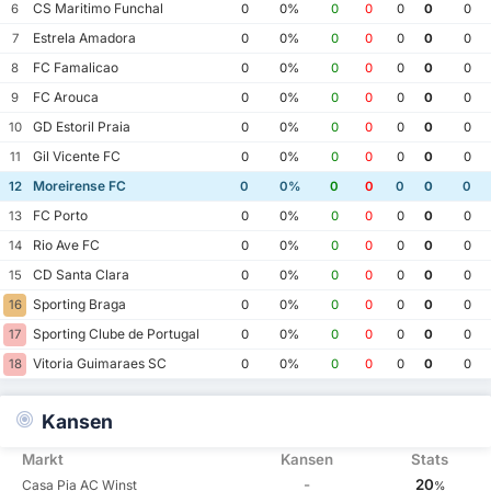
CS Maritimo Funchal
6
0
0%
0
0
0
0
0
Estrela Amadora
7
0
0%
0
0
0
0
0
FC Famalicao
8
0
0%
0
0
0
0
0
FC Arouca
9
0
0%
0
0
0
0
0
GD Estoril Praia
10
0
0%
0
0
0
0
0
Gil Vicente FC
11
0
0%
0
0
0
0
0
Moreirense FC
12
0
0%
0
0
0
0
0
FC Porto
13
0
0%
0
0
0
0
0
Rio Ave FC
14
0
0%
0
0
0
0
0
CD Santa Clara
15
0
0%
0
0
0
0
0
Sporting Braga
16
0
0%
0
0
0
0
0
Sporting Clube de Portugal
17
0
0%
0
0
0
0
0
Vitoria Guimaraes SC
18
0
0%
0
0
0
0
0
Kansen
Markt
Kansen
Stats
-
20
Casa Pia AC Winst
%