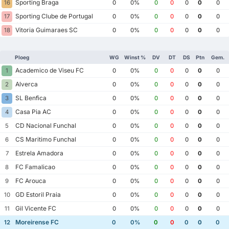
Sporting Braga
16
0
0%
0
0
0
0
0
Sporting Clube de Portugal
17
0
0%
0
0
0
0
0
Vitoria Guimaraes SC
18
0
0%
0
0
0
0
0
Ploeg
WG
Winst %
DV
DT
DS
Ptn
Gem.
Academico de Viseu FC
1
0
0%
0
0
0
0
0
Alverca
2
0
0%
0
0
0
0
0
SL Benfica
3
0
0%
0
0
0
0
0
Casa Pia AC
4
0
0%
0
0
0
0
0
CD Nacional Funchal
5
0
0%
0
0
0
0
0
CS Maritimo Funchal
6
0
0%
0
0
0
0
0
Estrela Amadora
7
0
0%
0
0
0
0
0
FC Famalicao
8
0
0%
0
0
0
0
0
FC Arouca
9
0
0%
0
0
0
0
0
GD Estoril Praia
10
0
0%
0
0
0
0
0
Gil Vicente FC
11
0
0%
0
0
0
0
0
Moreirense FC
12
0
0%
0
0
0
0
0