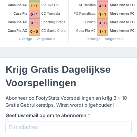
Casa Pia AC
Rio Ave FC
SL Benfica
Moreirense FC
1 - 1
4 - 1
Casa Pia
CD Tondela
FC Famalicao
Moreirense FC
0 - 1
1 - 1
Casa Pia AC
Sporting Braga
FC Porto
Moreirense FC
0 - 1
3 - 0
Casa Pia AC
CD Santa Clara
Casa Pia AC
Moreirense FC
0 - 0
1 - 1
Vorige
Volgende
Vorige
Volgende
Krijg Gratis Dagelijkse
Voorspellingen
Abonneer op FootyStats Voorspellingen en krijg 3 ~ 10
Gratis Gebruikerstips. Winst wordt bijgehouden!
Geef uw email op om te abonneren
*