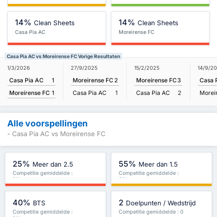
14%
14%
Clean Sheets
Clean Sheets
Casa Pia AC
Moreirense FC
Casa Pia AC vs Moreirense FC Vorige Resultaten
1/3/2026
27/9/2025
15/2/2025
14/9/2
Casa Pia AC
1
Moreirense FC
2
Moreirense FC
3
Casa 
Moreirense FC
1
Casa Pia AC
1
Casa Pia AC
2
Morei
Alle voorspellingen
- Casa Pia AC vs Moreirense FC
25%
55%
Meer dan 2.5
Meer dan 1.5
Competitie gemiddelde :
Competitie gemiddelde :
0%
0%
40%
2
BTS
Doelpunten / Wedstrijd
Competitie gemiddelde :
Competitie gemiddelde : 0