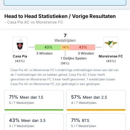
Head to Head Statistieken / Vorige Resultaten
- Casa Pia AC vs Moreirense FC
7
Wedstrijden
43%
14%
43%
3 Winsten
3 Winsten
Casa Pia
Moreirense FC
1 Gelijke Spelen
(43%)
(43%)
(14%)
Casa Pia AC vs Moreirense FC's onderlinge ontmoetingen tonen aan dat van
de 7 ontmoetingen die ze hebben gehad, Casa Pia AC 3 keer heeft
gewonnen en Moreirense FC 3 keer heeft gewonnen. 1 wedstrijden tussen
Casa Pia AC en Moreirense FC zijn geëindigd in een gelijkspel.
71%
57%
Meer dan 1.5
Meer dan 2.5
5 / 7 Wedstrijden
4 / 7 Wedstrijden
43%
71%
Meer dan 3.5
BTS
3 / 7 Wedstrijden
5 / 7 Wedstrijden