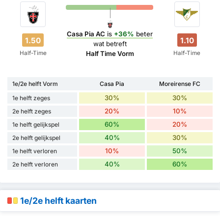
Casa Pia AC
is
+36%
beter
1.50
1.10
wat betreft
Half-Time
Half-Time
Half Time Vorm
1e/2e helft Vorm
Casa Pia
Moreirense FC
30%
30%
1e helft zeges
20%
10%
2e helft zeges
60%
20%
1e helft gelijkspel
40%
30%
2e helft gelijkspel
10%
50%
1e helft verloren
40%
60%
2e helft verloren
1e/2e helft kaarten