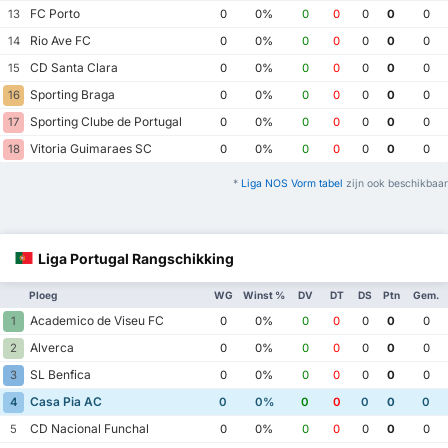
FC Porto
13
0
0%
0
0
0
0
0
Rio Ave FC
14
0
0%
0
0
0
0
0
CD Santa Clara
15
0
0%
0
0
0
0
0
Sporting Braga
16
0
0%
0
0
0
0
0
Sporting Clube de Portugal
17
0
0%
0
0
0
0
0
Vitoria Guimaraes SC
18
0
0%
0
0
0
0
0
*
Liga NOS Vorm tabel
zijn ook beschikbaar
Liga Portugal Rangschikking
Ploeg
WG
Winst %
DV
DT
DS
Ptn
Gem.
Academico de Viseu FC
1
0
0%
0
0
0
0
0
Alverca
2
0
0%
0
0
0
0
0
SL Benfica
3
0
0%
0
0
0
0
0
Casa Pia AC
4
0
0%
0
0
0
0
0
CD Nacional Funchal
5
0
0%
0
0
0
0
0