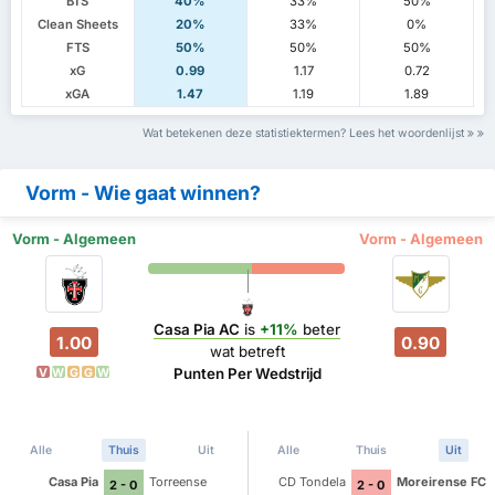
BTS
40%
33%
50%
Clean Sheets
20%
33%
0%
FTS
50%
50%
50%
xG
0.99
1.17
0.72
xGA
1.47
1.19
1.89
Wat betekenen deze statistiektermen? Lees het woordenlijst
Vorm - Wie gaat winnen?
Vorm - Algemeen
Vorm - Algemeen
Casa Pia AC
is
+11%
beter
1.00
0.90
wat betreft
Punten Per Wedstrijd
V
W
G
G
W
Alle
Thuis
Uit
Alle
Thuis
Uit
Casa Pia
Torreense
CD Tondela
Moreirense FC
2 - 0
2 - 0