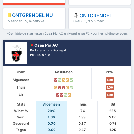
0%
ONTGRENDEL NU
ONTGRENDEL
Meer dan 1.5, 1e helft/2e
Over 8.5, 9.5 & meer
helft & meer
*Gemiddelde stats tussen Casa Pia AC en Moreirense FC voor het huidige seizoen.
Casa Pia AC
Portugal - Liga Portugal
Positie.
4
/ 18
Vorm
Resultaten
PPW
Algemeen
1.00
V
W
G
G
W
Thuis
1.00
G
V
V
G
W
Uit
1.00
V
V
W
G
Stats
Algemeen
Thuis
Uit
Winst %
20%
17%
25%
Gem.
1.60
1.33
2.00
Gescoord
0.70
0.67
0.75
Tegen
0.90
0.67
1.25