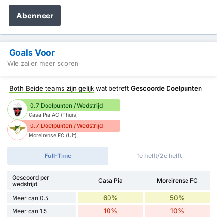
Abonneer
Goals Voor
Wie zal er meer scoren
Both Beide teams zijn gelijk
wat betreft
Gescoorde Doelpunten
0.7 Doelpunten / Wedstrijd
Casa Pia AC (Thuis)
0.7 Doelpunten / Wedstrijd
Moreirense FC (Uit)
Full-Time
1e helft/2e helft
Gescoord per
Casa Pia
Moreirense FC
wedstrijd
60%
50%
Meer dan 0.5
10%
10%
Meer dan 1.5