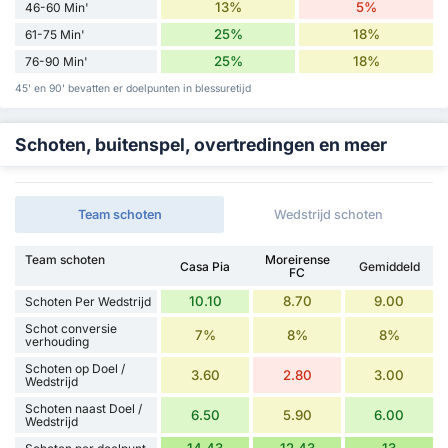
13%
5%
46-60 Min'
25%
18%
61-75 Min'
25%
18%
76-90 Min'
45' en 90' bevatten er doelpunten in blessuretijd
Schoten, buitenspel, overtredingen en meer
Team schoten
Wedstrijd schoten
Team schoten
Moreirense
Casa Pia
Gemiddeld
FC
10.10
8.70
9.00
Schoten Per Wedstrijd
Schot conversie
7%
8%
8%
verhouding
Schoten op Doel /
3.60
2.80
3.00
Wedstrijd
Schoten naast Doel /
6.50
5.90
6.00
Wedstrijd