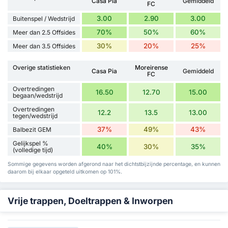
Casa Pia
Gemiddeld
FC
3.00
2.90
3.00
Buitenspel / Wedstrijd
70%
50%
60%
Meer dan 2.5 Offsides
30%
20%
25%
Meer dan 3.5 Offsides
Overige statistieken
Moreirense
Casa Pia
Gemiddeld
FC
Overtredingen
16.50
12.70
15.00
begaan/wedstrijd
Overtredingen
12.2
13.5
13.00
tegen/wedstrijd
37%
49%
43%
Balbezit GEM
Gelijkspel %
40%
30%
35%
(volledige tijd)
Sommige gegevens worden afgerond naar het dichtstbijzijnde percentage, en kunnen
daarom bij elkaar opgeteld uitkomen op 101%.
Vrije trappen, Doeltrappen & Inworpen