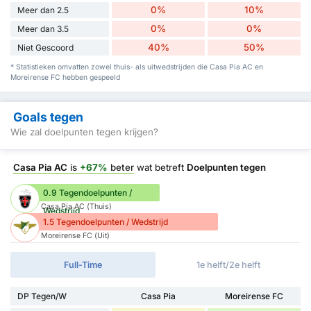
0%
10%
Meer dan 2.5
0%
0%
Meer dan 3.5
40%
50%
Niet Gescoord
* Statistieken omvatten zowel thuis- als uitwedstrijden die Casa Pia AC en
Moreirense FC hebben gespeeld
Goals tegen
Wie zal doelpunten tegen krijgen?
Casa Pia AC
is
+67%
beter
wat betreft
Doelpunten tegen
0.9 Tegendoelpunten /
Casa Pia AC (Thuis)
Wedstrijd
1.5 Tegendoelpunten / Wedstrijd
Moreirense FC (Uit)
Full-Time
1e helft/2e helft
DP Tegen/W
Casa Pia
Moreirense FC