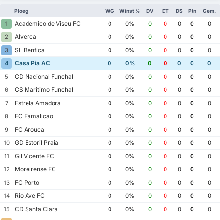
Ploeg
WG
Winst %
DV
DT
DS
Ptn
Gem.
Academico de Viseu FC
1
0
0%
0
0
0
0
0
Alverca
2
0
0%
0
0
0
0
0
SL Benfica
3
0
0%
0
0
0
0
0
Casa Pia AC
4
0
0%
0
0
0
0
0
CD Nacional Funchal
5
0
0%
0
0
0
0
0
CS Maritimo Funchal
6
0
0%
0
0
0
0
0
Estrela Amadora
7
0
0%
0
0
0
0
0
FC Famalicao
8
0
0%
0
0
0
0
0
FC Arouca
9
0
0%
0
0
0
0
0
GD Estoril Praia
10
0
0%
0
0
0
0
0
Gil Vicente FC
11
0
0%
0
0
0
0
0
Moreirense FC
12
0
0%
0
0
0
0
0
FC Porto
13
0
0%
0
0
0
0
0
Rio Ave FC
14
0
0%
0
0
0
0
0
CD Santa Clara
15
0
0%
0
0
0
0
0