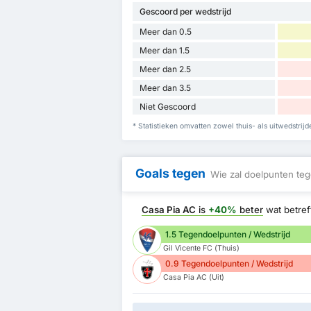
Gescoord per wedstrijd
Meer dan 0.5
Meer dan 1.5
Meer dan 2.5
Meer dan 3.5
Niet Gescoord
* Statistieken omvatten zowel thuis- als uitwedstri
Goals tegen
Wie zal doelpunten teg
Casa Pia AC
is
+40%
beter
wat betre
1.5 Tegendoelpunten / Wedstrijd
Gil Vicente FC (Thuis)
0.9 Tegendoelpunten / Wedstrijd
Casa Pia AC (Uit)