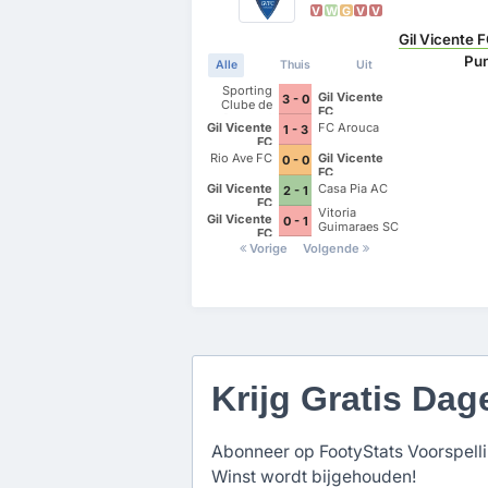
V
W
G
V
V
Gil Vicente 
Pun
Alle
Thuis
Uit
Sporting
Gil Vicente
3 - 0
Clube de
FC
Portugal
Gil Vicente
FC Arouca
1 - 3
FC
Rio Ave FC
Gil Vicente
0 - 0
FC
Gil Vicente
Casa Pia AC
2 - 1
FC
Vitoria
Gil Vicente
0 - 1
Guimaraes SC
FC
Vorige
Volgende
Krijg Gratis Dag
Abonneer op FootyStats Voorspellin
Winst wordt bijgehouden!