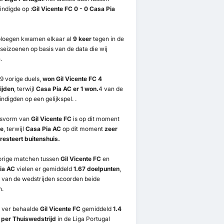
indigde op :
Gil Vicente FC 0 - 0 Casa Pia
ploegen kwamen elkaar al
9 keer
tegen in de
 seizoenen op basis van de data die wij
.
9 vorige duels,
won Gil Vicente FC 4
ijden
, terwijl
Casa Pia AC er 1 won.
4 van de
indigden op een gelijkspel. .
isvorm van
Gil Vicente FC
is op dit moment
e
, terwijl
Casa Pia AC
op dit moment
zeer
resteert buitenshuis.
vorige matchen tussen
Gil Vicente FC
en
ia AC
vielen er gemiddeld
1.67 doelpunten
,
van de wedstrijden scoorden beide
n.
s ver behaalde
Gil Vicente FC
gemiddeld
1.4
 per Thuiswedstrijd
in de Liga Portugal