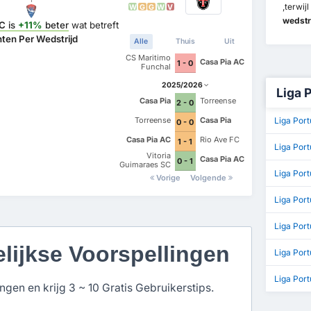
,terwijl
W
G
G
W
V
wedstr
FC
is
+11%
beter
wat betreft
ten Per Wedstrijd
Alle
Thuis
Uit
CS Maritimo
Casa Pia AC
1 - 0
Funchal
2025/2026
Liga 
Casa Pia
Torreense
2 - 0
Torreense
Casa Pia
Liga Por
0 - 0
Casa Pia AC
Rio Ave FC
1 - 1
Liga Port
Vitoria
Casa Pia AC
0 - 1
Guimaraes SC
Liga Por
Vorige
Volgende
Liga Por
Liga Port
elijkse Voorspellingen
Liga Por
Liga Port
gen en krijg 3 ~ 10 Gratis Gebruikerstips.