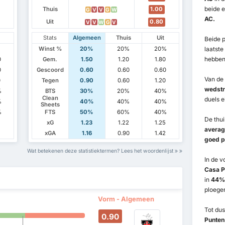
beide e
Thuis
1.00
G
V
V
G
W
AC.
Uit
0.80
V
V
W
G
V
Stats
Algemeen
Thuis
Uit
Beide 
Winst %
20%
20%
20%
laatste
hebben
0
Gem.
1.50
1.20
1.80
0
Gescoord
0.60
0.60
0.60
Van de 
0
Tegen
0.90
0.60
1.20
wedstr
%
BTS
30%
20%
40%
Clean
duels e
%
40%
40%
40%
Sheets
%
FTS
50%
60%
40%
De thu
1
xG
1.23
1.22
1.25
averag
1
xGA
1.16
0.90
1.42
goed p
Wat betekenen deze statistiektermen? Lees het woordenlijst
In de 
Casa P
in
44%
ploege
Vorm - Algemeen
Tot du
0.90
Punten