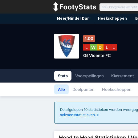
Meer/Minder Dan
Hoekschoppen
B
1.00
L
W
D
L
L
Gil Vicente FC
Stats
Voorspellingen
Klassement
Alle
Doelpunten
Hoekschoppen
De afgelopen 10 statistieken worden weergege
seizoensstatistieken.
Head to Head Statistieken / Vo