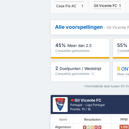
Gil Vicente FC
1
Casa Pia AC
1
Alle voorspellingen
- Gil Vicente
45%
55%
Meer dan 2.5
Competitie gemiddelde :
Competi
25%
50%
2
ON
Doelpunten / Wedstrijd
Competitie gemiddelde : 2
Meer dan
helft & 
*Gemiddelde stats tussen Gil Vi
Gil Vicente FC
Portugal - Liga Portugal
Positie.
11
/ 18
Vorm
Resultaten
PPW
Algemeen
1.00
V
W
G
V
V