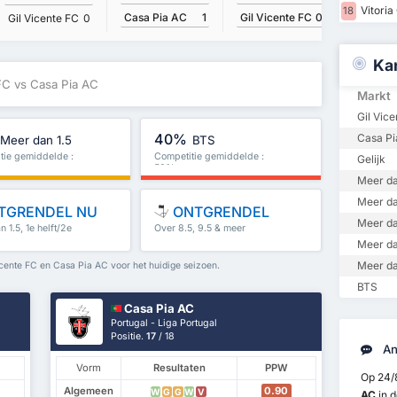
Vitoria
18
Casa Pia AC
1
Gil Vicente FC
0
Gil Vicente FC
0
Casa Pi
Ka
 FC vs Casa Pia AC
Markt
Gil Vic
40%
Casa Pi
Meer dan 1.5
BTS
tie gemiddelde :
Competitie gemiddelde :
Gelijk
50%
Meer da
Meer da
TGRENDEL NU
ONTGRENDEL
Meer da
 1.5, 1e helft/2e
Over 8.5, 9.5 & meer
meer
Meer da
Meer da
cente FC en Casa Pia AC voor het huidige seizoen.
BTS
Casa Pia AC
Portugal - Liga Portugal
Positie.
17
/ 18
An
Vorm
Resultaten
PPW
Op 24/
Algemeen
0.90
W
G
G
W
V
AC
in 