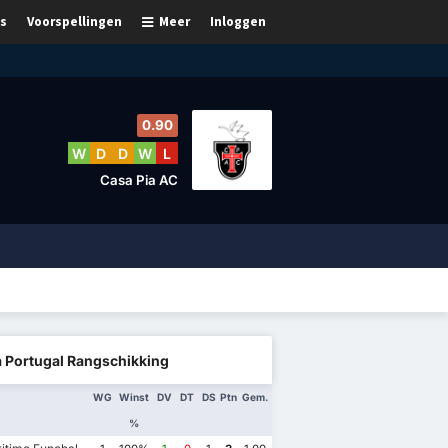
s
Voorspellingen
Meer
Inloggen
0.90
W
D
D
W
L
Casa Pia AC
a Portugal Rangschikking
WG
Winst
DV
DT
DS
Ptn
Gem.
%