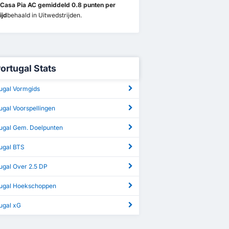
Casa Pia AC gemiddeld 0.8 punten per
ijd
behaald in Uitwedstrijden.
Portugal Stats
tugal Vormgids
ugal Voorspellingen
tugal Gem. Doelpunten
tugal BTS
ugal Over 2.5 DP
tugal Hoekschoppen
ugal xG