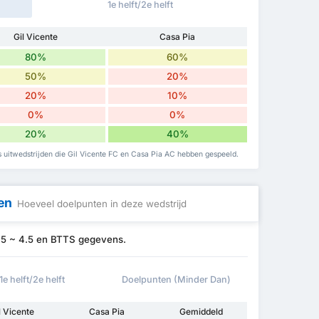
1e helft/2e helft
Gil Vicente
Casa Pia
80%
60%
50%
20%
20%
10%
0%
0%
20%
40%
 uitwedstrijden die Gil Vicente FC en Casa Pia AC hebben gespeeld.
en
Hoeveel doelpunten in deze wedstrijd
0.5 ~ 4.5 en BTTS gegevens.
1e helft/2e helft
Doelpunten (Minder Dan)
l Vicente
Casa Pia
Gemiddeld