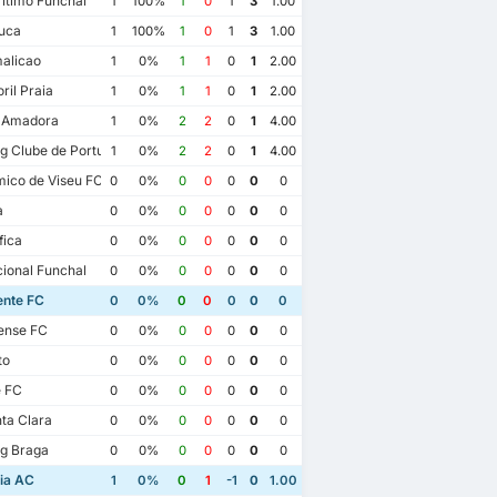
itimo Funchal
1
100%
1
0
1
3
1.00
uca
1
100%
1
0
1
3
1.00
alicao
1
0%
1
1
0
1
2.00
ril Praia
1
0%
1
1
0
1
2.00
a Amadora
1
0%
2
2
0
1
4.00
g Clube de Portugal
1
0%
2
2
0
1
4.00
ico de Viseu FC
0
0%
0
0
0
0
0
a
0
0%
0
0
0
0
0
fica
0
0%
0
0
0
0
0
ional Funchal
0
0%
0
0
0
0
0
ente FC
0
0%
0
0
0
0
0
ense FC
0
0%
0
0
0
0
0
to
0
0%
0
0
0
0
0
e FC
0
0%
0
0
0
0
0
ta Clara
0
0%
0
0
0
0
0
g Braga
0
0%
0
0
0
0
0
16/10/2016
3
27/5/2023
22/1/2023
ia AC
1
0%
0
1
-1
0
1.00
Gil Vicente FC
0
ente FC
2
Gil Vicente FC
1
Casa Pia AC
1