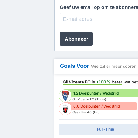
Geef uw email op om te abonner
Abonneer
Goals Voor
Wie zal er meer scoren
Gil Vicente FC
is
+100%
beter
wat bet
1.2 Doelpunten / Wedstrijd
Gil Vicente FC (Thuis)
0.6 Doelpunten / Wedstrijd
Casa Pia AC (Uit)
Full-Time