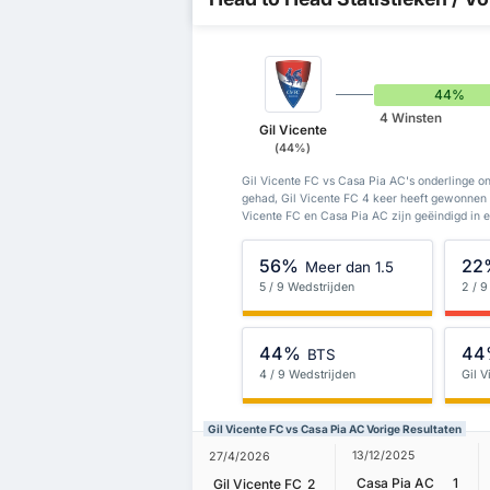
44%
4 Winsten
Gil Vicente
(44%)
Gil Vicente FC vs Casa Pia AC's onderlinge o
gehad, Gil Vicente FC 4 keer heeft gewonnen 
Vicente FC en Casa Pia AC zijn geëindigd in e
56%
22
Meer dan 1.5
5 / 9 Wedstrijden
2 / 9
44%
44
BTS
4 / 9 Wedstrijden
Gil V
Gil Vicente FC vs Casa Pia AC Vorige Resultaten
13/12/2025
27/4/2026
Casa Pia AC
1
Gil Vicente FC
2