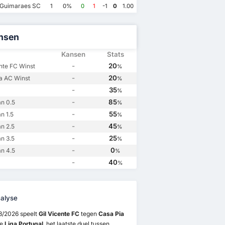
 Guimaraes SC
1
0%
0
1
-1
0
1.00
Gil Vicente FC
3
Casa Pia AC
0
a AC
0
Casa Pia AC
0
nsen
Kansen
Stats
-
20
ente FC Winst
%
-
20
a AC Winst
%
-
35
%
-
85
n 0.5
%
-
55
n 1.5
%
-
45
n 2.5
%
-
25
n 3.5
%
-
0
n 4.5
%
-
40
%
alyse
8/2026 speelt
Gil Vicente FC
tegen
Casa Pia
de
Liga Portugal
. het laatste duel tussen