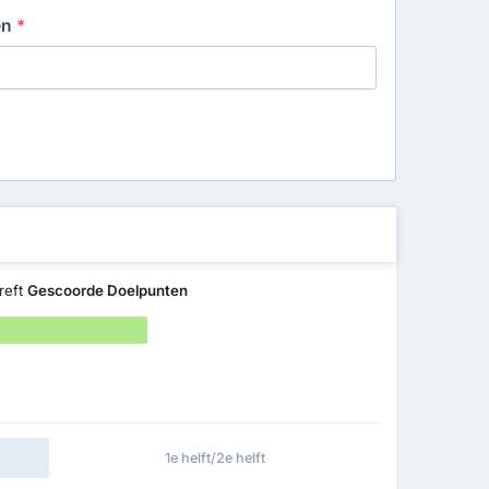
en
*
reft
Gescoorde Doelpunten
1e helft/2e helft