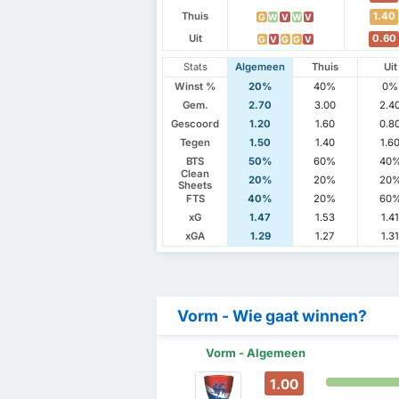
Thuis
1.40
G
W
V
W
V
Uit
0.60
G
V
G
G
V
Stats
Algemeen
Thuis
Uit
Winst %
20%
40%
0%
Gem.
2.70
3.00
2.4
Gescoord
1.20
1.60
0.8
Tegen
1.50
1.40
1.6
BTS
50%
60%
40
Clean
20%
20%
20
Sheets
FTS
40%
20%
60
xG
1.47
1.53
1.4
xGA
1.29
1.27
1.3
Vorm - Wie gaat winnen?
Vorm - Algemeen
1.00