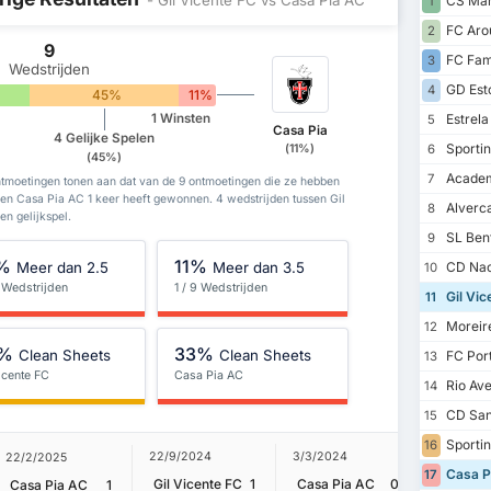
CS Mar
1
FC Aro
2
9
FC Fam
3
Wedstrijden
GD Esto
4
45%
11%
Estrel
1 Winsten
5
Casa Pia
4 Gelijke Spelen
Sportin
(11%)
6
(45%)
Academ
7
ntmoetingen tonen aan dat van de 9 ontmoetingen die ze hebben
en Casa Pia AC 1 keer heeft gewonnen. 4 wedstrijden tussen Gil
Alverc
8
en gelijkspel.
SL Ben
9
%
11%
Meer dan 2.5
Meer dan 3.5
CD Nac
10
 Wedstrijden
1 / 9 Wedstrijden
Gil Vic
11
Moreir
12
%
33%
Clean Sheets
Clean Sheets
FC Por
13
icente FC
Casa Pia AC
Rio Av
14
CD San
15
Sportin
16
22/9/2024
3/3/2024
22/2/2025
2/10/202
Casa P
17
Gil Vicente FC
1
Casa Pia AC
0
Casa Pia AC
1
Gil Vic