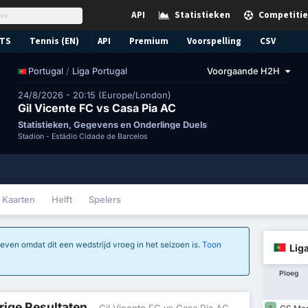
API
Statistieken
Competitie
TS
Tennis (EN)
API
Premium
Voorspelling
CSV
/
Liga Portugal
Voorgaande H2H
Portugal
24/8/2026 - 20:15 (Europe/London)
Gil Vicente FC vs Casa Pia AC
Statistieken, Gegevens en Onderlinge Duels
Stadion -
Estádio Cidade de Barcelos
Kaarten
Helft
Spelers
ven omdat dit een wedstrijd vroeg in het seizoen is.
Toon
Lig
Ploeg
rige Resultaten
- Gil Vicente FC vs Casa Pia AC