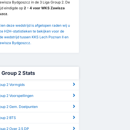
wisza Bydgoszcz in de 3 Liga Group 2. De
jd eindigde op
2 - 4 voor WKS Zawisza
szcz
.
en deze wedstrijd is afgelopen raden wij u
e H2H-statistieken te bekijken voor de
e wedstrijd tussen KKS Lech Poznan II en
wisza Bydgoszcz.
a Group 2 Stats
roup 2 Vormgids
oup 2 Voorspellingen
roup 2 Gem. Doelpunten
roup 2 BTS
oup 2 Over 2.5 DP