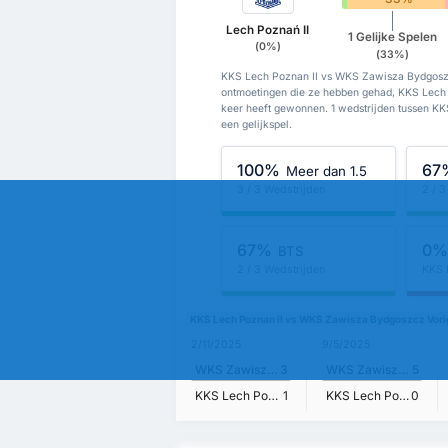
Lech Poznań II
1 Gelijke Spelen
(0%)
(33%)
KKS Lech Poznan II vs WKS Zawisza Bydgoszc
ontmoetingen die ze hebben gehad, KKS Lech
keer heeft gewonnen. 1 wedstrijden tussen K
een gelijkspel.
100%
67
Meer dan 1.5
3 / 3 Wedstrijden
2 / 3
67%
0
BTS
2 / 3 Wedstrijden
KKS 
KKS Lech Poznan II vs WKS Zawisza Bydgoszcz Vori
2/11/2025
9/5/2025
WKS Zawisza Bydgoszcz
3
WKS Zawisza Bydgoszcz
5
KKS Lech Poznan II
1
KKS Lech Poznan II
0