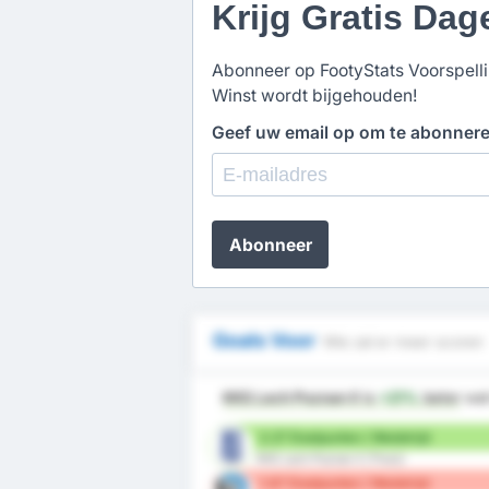
Krijg Gratis Dag
Abonneer op FootyStats Voorspellin
Winst wordt bijgehouden!
Geef uw email op om te abonner
Abonneer
Goals Voor
Wie zal er meer scoren
KKS Lech Poznan II
is
+21%
beter
wat
2.27 Doelpunten / Wedstrijd
KKS Lech Poznan II (Thuis)
1.87 Doelpunten / Wedstrijd