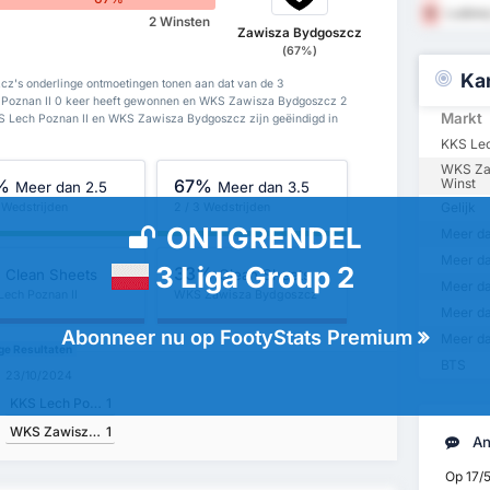
Ludowy
18
2 Winsten
Zawisza Bydgoszcz
(67%)
Ka
z's onderlinge ontmoetingen tonen aan dat van de 3
 Poznan II 0 keer heeft gewonnen en WKS Zawisza Bydgoszcz 2
Markt
KS Lech Poznan II en WKS Zawisza Bydgoszcz zijn geëindigd in
KKS Lec
WKS Za
%
67%
Winst
Meer dan 2.5
Meer dan 3.5
Gelijk
 Wedstrijden
2 / 3 Wedstrijden
ONTGRENDEL
Meer da
Meer da
3 Liga Group 2
%
33%
Clean Sheets
Clean Sheets
Meer da
Lech Poznan II
WKS Zawisza Bydgoszcz
Meer da
Abonneer nu op FootyStats Premium
Meer da
ge Resultaten
BTS
23/10/2024
KKS Lech Poznan II
1
WKS Zawisza Bydgoszcz
1
An
Op 17/