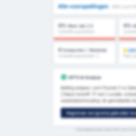
Alle voorspellingen
- KKS Lech P
0%
0%
Meer dan 2.5
M
Competitie gemiddelde :
Competi
0%
0%
0
ON
Doelpunten / Wedstrijd
Competitie gemiddelde : 0
Meer dan
helft & 
GPT5 AI Analyse
Betting analyse: Lech Poznań II vs Za
| Datum kickoff: 17 mei | Locatie: ondui
wedstrijdverhouding: de gemiddelde tota
Registreer om (gratis) gebruiker te
*Gemiddelde stats tussen KKS Lech Pozn