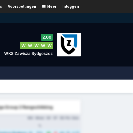
s
Voorspellingen
Meer
Inloggen
2.00
W
W
W
W
W
WKS Zawisza Bydgoszcz
iga Group 2 Rangschikking
WG
Winst
DV
DT
DS
Ptn
Gem.
%