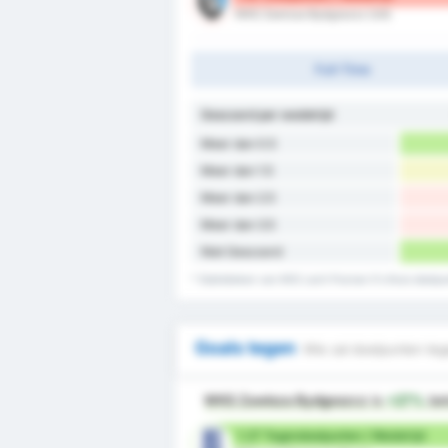
WKS Zawisza Bydgoszcz (Uit)
Full-Time
Gescoord per wedstrijd
Meer dan 0.5
Meer dan 1.5
Meer dan 2.5
Meer dan 3.5
Niet Gescoord
* Statistieken van KKS Lech Poznan II's thuis doel
Goals tegen
Wie zal doelpunten teg
WKS Zawisza Bydgoszcz
is
+27%
be
1.27 Tegendoelpunten / Wedstrijd