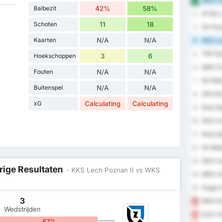
WKS Za
1
Balbezit
42%
58%
KTSK L
2
Schoten
11
18
KS Polo
3
Kaarten
N/A
N/A
KKS Lec
4
TKP El
5
Hoekschoppen
3
6
MKS Flo
6
Fouten
N/A
N/A
KS Wda
7
Buitenspel
N/A
N/A
ZKS Klu
8
xG
Calculating
Calculating
Klub S
9
SKS Un
10
Klub S
11
KS Blek
12
GKS Ca
13
rige Resultaten
- KKS Lech Poznan II vs WKS
MKS Vi
14
Pogon 
15
3
MKS Po
16
Wedstrijden
GZS Tl
17
67%