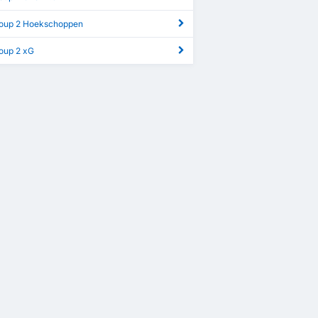
roup 2 Hoekschoppen
roup 2 xG