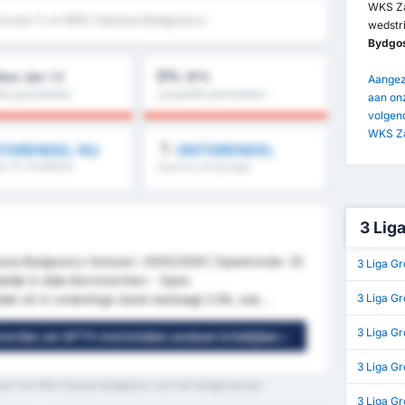
WKS Za
oznan II vs WKS Zawisza Bydgoszcz
wedstri
Bydgo
0%
eer dan 1.5
BTS
Aangezi
tie gemiddelde :
Competitie gemiddelde :
aan onz
0%
volgend
WKS Za
TGRENDEL NU
ONTGRENDEL
 1.5, 1e helft/2e
Over 8.5, 9.5 & meer
meer
3 Lig
wisza Bydgoszcz Seizoen: 2025/2026 | Speelronde: 32
3 Liga G
delijk in data Kerninzichten - Open
3 Liga Gr
le xG in onderlinge duels bedraagt 3.56, wat...
3 Liga G
 worden om GPT5 statistieken analyse te bekijken »
3 Liga G
an II en WKS Zawisza Bydgoszcz voor het huidige seizoen.
3 Liga Gr