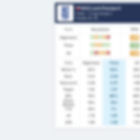
KKS Lech Poznan II
Polen - 3 Liga Group 2
Positie.
0
/ 18
Vorm
Resultaten
PPW
Algemeen
1.58
W
G
W
G
V
Thuis
1.80
W
G
G
W
W
Uit
1.38
W
V
G
G
V
Stats
Algemeen
Thuis
Uit
Winst %
45%
53%
38
Gem.
3.52
3.53
3.5
Gescoord
2.06
2.27
1.8
Tegen
1.45
1.27
1.6
BTS
74%
80%
69
Clean
16%
13%
19
Sheets
FTS
16%
7%
25
xG
1.78
1.81
1.7
xGA
1.46
1.35
1.5