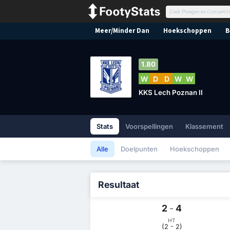
Meer/Minder Dan
Hoekschoppen
B
1.80
W
D
D
W
W
KKS Lech Poznan II
Stats
Voorspellingen
Klassement
Alle
Doelpunten
Hoekschoppen
Resultaat
2
-
4
HT
(2 - 2)