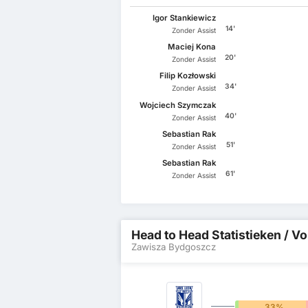
Igor Stankiewicz
14'
Zonder Assist
Maciej Kona
20'
Zonder Assist
Filip Kozłowski
34'
Zonder Assist
Wojciech Szymczak
40'
Zonder Assist
Sebastian Rak
51'
Zonder Assist
Sebastian Rak
61'
Zonder Assist
Head to Head Statistieken / Vo
Zawisza Bydgoszcz
0%
33%