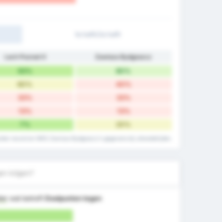
1e helft/2e helft
Lech Poznań II
Zawisza Bydgoszcz
93%
80%
60%
40%
33%
33%
13%
13%
7%
20%
punten record en WKS Zawisza Bydgoszcz's gegevens bij uitwedstrijden.
en krijgen?
ter
wat betreft
Doelpunten tegen