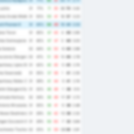
wisza Bydgoszcz
31
71%
65
21
44
71
2.77
uzino
31
71%
71
35
36
70
3.42
nia Sroda Wielkopolska
31
55%
59
41
18
57
3.23
h Poznan II
31
45%
64
45
19
49
3.52
ana Torun
31
45%
47
43
4
49
2.90
ta Swinoujscie
31
45%
47
47
0
48
3.03
 Swiecie
32
44%
42
50
-8
48
2.88
czevia Stargard
32
41%
51
38
13
46
2.78
portowy Lipno Steszew
31
42%
40
45
-5
45
2.74
ia Swarzedz
31
35%
37
36
1
41
2.35
portowy Notec Czarnkow
31
39%
41
44
-3
41
2.74
itni Stargard Szczecinski
31
32%
48
49
-1
38
3.13
rtusia Kartuzy
32
34%
38
49
-11
37
2.72
ctoria Wrzesnia
31
35%
36
41
-5
36
2.48
Nowe Skalmierzyce
31
29%
30
42
-12
36
2.32
gon Szczecin II
31
29%
56
63
-7
32
3.84
uchowia Tluchowo
32
25%
31
59
-28
30
2.81