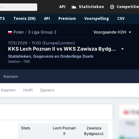
API
Statistieken
Competitie
TS
Tennis (EN)
API
Premium
Voorspelling
CSV
/
3 Liga Group 2
Voorgaande H2H
Polen
17/5/2026 - 11:00 (Europe/London)
KKS Lech Poznan II vs WKS Zawisza Bydgoszcz
Statistieken, Gegevens en Onderlinge Duels
Stadion -
TBD
Kansen
Kaarten
Helft
Spelers
3 L
Ploeg
Stats
Lech Poznań
Zawisza
II
Bydgoszcz