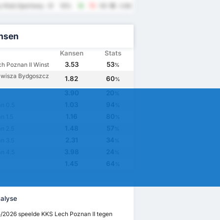
 Klub Sportowy Wybrzeze Rewalskie Rewal
31
10%
18
73
-55
15
2.94
nsen
Kansen
Stats
3.53
53
h Poznan II Winst
%
wisza Bydgoszcz
1.82
60
%
3.90
20
%
1.03
94
n 0.5
%
1.16
80
n 1.5
%
1.48
57
n 2.5
%
2.31
34
n 3.5
%
3.98
24
n 4.5
%
1.45
64
%
alyse
5/2026 speelde KKS Lech Poznan II tegen