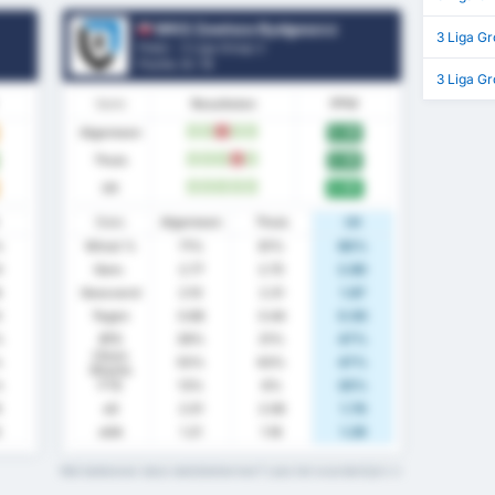
WKS Zawisza Bydgoszcz
3 Liga G
Polen - 3 Liga Group 2
Positie.
0
/ 18
3 Liga G
Vorm
Resultaten
PPW
Algemeen
2.29
W
W
V
W
W
Thuis
2.56
W
W
W
V
W
Uit
2.00
W
W
W
W
W
Stats
Algemeen
Thuis
Uit
%
Winst %
71%
81%
60%
0
Gem.
2.77
2.75
2.80
8
Gescoord
2.10
2.31
1.87
3
Tegen
0.68
0.44
0.93
%
BTS
39%
31%
47%
Clean
%
55%
63%
47%
Sheets
%
FTS
13%
6%
20%
6
xG
2.01
2.08
1.76
5
xGA
1.21
1.18
1.29
Wat betekenen deze statistiektermen? Lees het woordenlijst