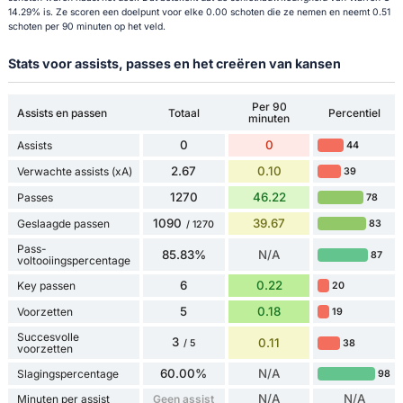
14.29% is. Ze scoren een doelpunt voor elke 0.00 schoten die ze nemen en neemt 0.51
schoten per 90 minuten op het veld.
Stats voor assists, passes en het creëren van kansen
Per 90
Assists en passen
Totaal
Percentiel
minuten
0
0
Assists
44
2.67
0.10
Verwachte assists (xA)
39
1270
46.22
Passes
78
1090
39.67
Geslaagde passen
83
/ 1270
Pass-
85.83%
N/A
87
voltooiingspercentage
6
0.22
Key passen
20
5
0.18
Voorzetten
19
Succesvolle
3
0.11
38
/ 5
voorzetten
60.00%
N/A
Slagingspercentage
98
N/A
N/A
Minuten per assist
Geen assist