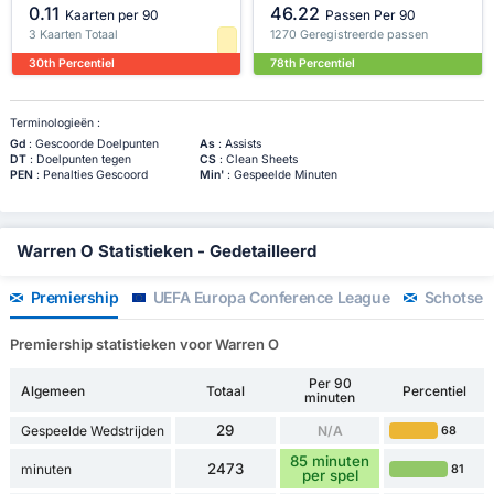
0.11
46.22
Kaarten per 90
Passen Per 90
3 Kaarten Totaal
1270 Geregistreerde passen
30th Percentiel
78th Percentiel
Terminologieën :
Gd
: Gescoorde Doelpunten
As
: Assists
DT
: Doelpunten tegen
CS
: Clean Sheets
PEN
: Penalties Gescoord
Min'
: Gespeelde Minuten
Warren O Statistieken - Gedetailleerd
Premiership
UEFA Europa Conference League
Schotse 
Premiership statistieken voor Warren O
Per 90
Algemeen
Totaal
Percentiel
minuten
29
Gespeelde Wedstrijden
N/A
68
85 minuten
2473
minuten
81
per spel