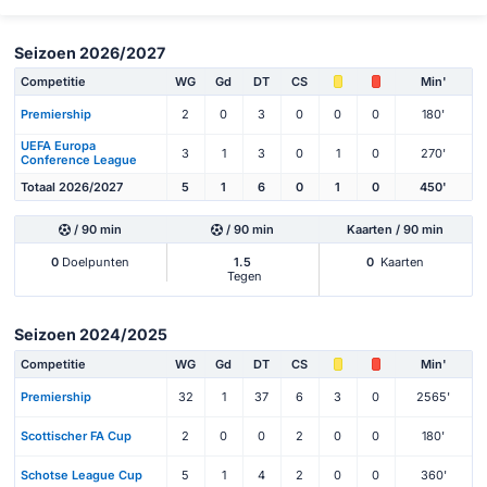
Seizoen 2026/2027
Competitie
WG
Gd
DT
CS
Min'
Premiership
2
0
3
0
0
0
180'
UEFA Europa
3
1
3
0
1
0
270'
Conference League
Totaal 2026/2027
5
1
6
0
1
0
450'
/ 90 min
/ 90 min
Kaarten / 90 min
0
Doelpunten
1.5
0
Kaarten
Tegen
Seizoen 2024/2025
Competitie
WG
Gd
DT
CS
Min'
Premiership
32
1
37
6
3
0
2565'
Scottischer FA Cup
2
0
0
2
0
0
180'
Schotse League Cup
5
1
4
2
0
0
360'