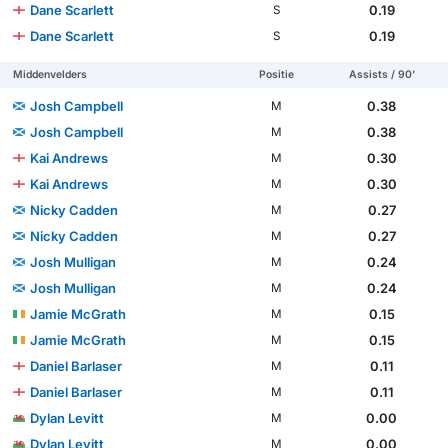
Dane Scarlett
0.19
S
Dane Scarlett
0.19
S
Middenvelders
Positie
Assists / 90'
Josh Campbell
0.38
M
Josh Campbell
0.38
M
Kai Andrews
0.30
M
Kai Andrews
0.30
M
Nicky Cadden
0.27
M
Nicky Cadden
0.27
M
Josh Mulligan
0.24
M
Josh Mulligan
0.24
M
Jamie McGrath
0.15
M
Jamie McGrath
0.15
M
Daniel Barlaser
0.11
M
Daniel Barlaser
0.11
M
Dylan Levitt
0.00
M
Dylan Levitt
0.00
M