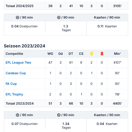
Totaal 2024/2025
39
2
41
10
3
0
3105'
/ 90 min
/ 90 min
Kaarten / 90 min
0.04
Doelpunten
1.3
0.11
Kaarten
Tegen
Seizoen 2023/2024
Competitie
WG
Gd
DT
CS
Min'
EFL League Two
47
3
61
9
2
0
4107'
Carabao Cup
1
0
2
0
1
0
90'
FA Cup
1
0
3
0
0
0
90'
EFL Trophy
2
0
0
1
0
0
118'
Totaal 2023/2024
51
3
66
10
3
0
4405'
/ 90 min
/ 90 min
Kaarten / 90 min
0.07
Doelpunten
1.34
0.04
Kaarten
Tegen