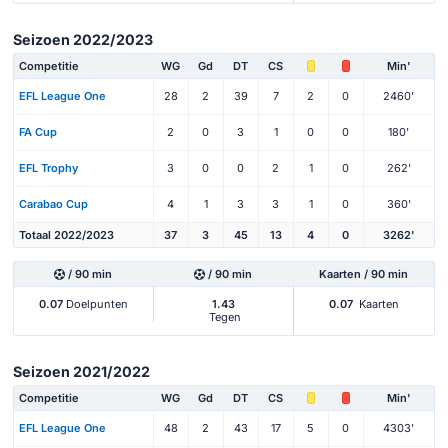
Seizoen 2022/2023
Competitie
WG
Gd
DT
CS
Min'
EFL League One
28
2
39
7
2
0
2460'
FA Cup
2
0
3
1
0
0
180'
EFL Trophy
3
0
0
2
1
0
262'
Carabao Cup
4
1
3
3
1
0
360'
Totaal 2022/2023
37
3
45
13
4
0
3262'
/ 90 min
/ 90 min
Kaarten / 90 min
0.07
Doelpunten
1.43
0.07
Kaarten
Tegen
Seizoen 2021/2022
Competitie
WG
Gd
DT
CS
Min'
EFL League One
48
2
43
17
5
0
4303'