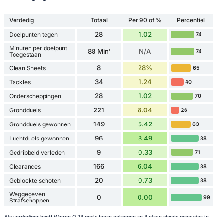
Verdedig
Totaal
Per 90 of %
Percentiel
28
1.02
Doelpunten tegen
74
Minuten per doelpunt
88 Min'
N/A
74
Toegestaan
8
28%
Clean Sheets
65
34
1.24
Tackles
40
28
1.02
Onderscheppingen
70
221
8.04
Grondduels
26
149
5.42
Grondduels gewonnen
63
96
3.49
Luchtduels gewonnen
88
9
0.33
Gedribbeld verleden
71
166
6.04
Clearances
88
20
0.73
Geblockte schoten
88
Weggegeven
0
0.00
99
Strafschoppen
Als verdediger heeft Warren O 28 goals tegen gekregen en 8 clean sheets gehouden in