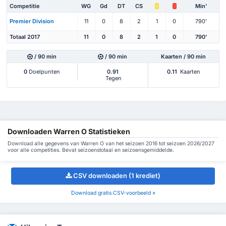
Competitie
WG
Gd
DT
CS
Min'
Premier Division
11
0
8
2
1
0
790'
Totaal 2017
11
0
8
2
1
0
790'
/ 90 min
/ 90 min
Kaarten / 90 min
0
Doelpunten
0.91
0.11
Kaarten
Tegen
Downloaden Warren O Statistieken
Download alle gegevens van Warren O van het seizoen 2016 tot seizoen 2026/2027
voor alle competities. Bevat seizoenstotaal en seizoensgemiddelde.
CSV downloaden (1 krediet)
Download gratis CSV-voorbeeld »