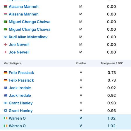
Alasana Manneh
0.00
M
Alasana Manneh
0.00
M
Miguel Changa Chaiwa
0.00
M
Miguel Changa Chaiwa
0.00
M
Rudi Allan Molotnikov
0.00
M
Joe Newell
0.00
M
Joe Newell
0.00
M
Verdedigers
Positie
Toegeven / 90'
Felix Passlack
0.73
V
Felix Passlack
0.73
V
Jack Iredale
0.92
V
Jack Iredale
0.92
V
Grant Hanley
0.93
V
Grant Hanley
0.93
V
Warren O
1.02
V
Warren O
1.02
V