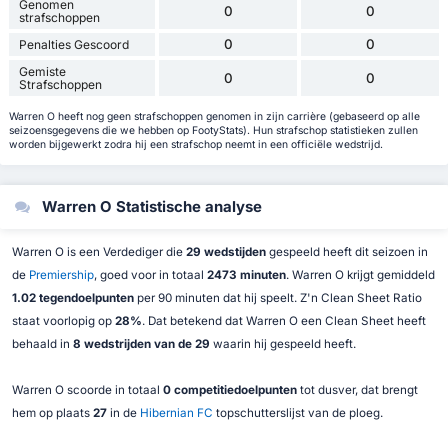
Genomen
0
0
strafschoppen
0
0
Penalties Gescoord
Gemiste
0
0
Strafschoppen
Warren O heeft nog geen strafschoppen genomen in zijn carrière (gebaseerd op alle
seizoensgegevens die we hebben op FootyStats). Hun strafschop statistieken zullen
worden bijgewerkt zodra hij een strafschop neemt in een officiële wedstrijd.
Warren O Statistische analyse
Warren O is een Verdediger die
29 wedstijden
gespeeld heeft dit seizoen in
de
Premiership
, goed voor in totaal
2473 minuten
. Warren O krijgt gemiddeld
1.02 tegendoelpunten
per 90 minuten dat hij speelt. Z'n Clean Sheet Ratio
staat voorlopig op
28%
. Dat betekend dat Warren O een Clean Sheet heeft
behaald in
8 wedstrijden van de 29
waarin hij gespeeld heeft.
Warren O scoorde in totaal
0 competitiedoelpunten
tot dusver, dat brengt
hem op plaats
27
in de
Hibernian FC
topschutterslijst van de ploeg.