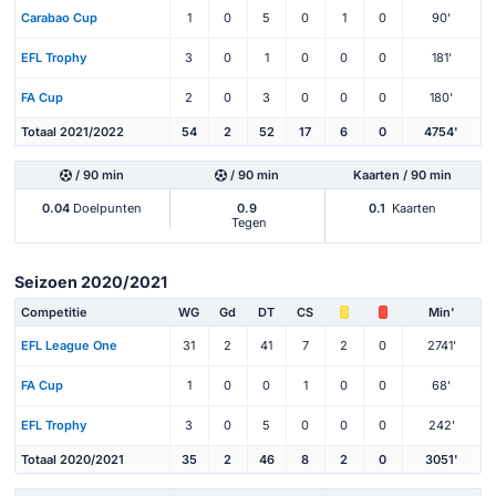
Carabao Cup
1
0
5
0
1
0
90'
EFL Trophy
3
0
1
0
0
0
181'
FA Cup
2
0
3
0
0
0
180'
Totaal 2021/2022
54
2
52
17
6
0
4754'
/ 90 min
/ 90 min
Kaarten / 90 min
0.04
Doelpunten
0.9
0.1
Kaarten
Tegen
Seizoen 2020/2021
Competitie
WG
Gd
DT
CS
Min'
EFL League One
31
2
41
7
2
0
2741'
FA Cup
1
0
0
1
0
0
68'
EFL Trophy
3
0
5
0
0
0
242'
Totaal 2020/2021
35
2
46
8
2
0
3051'