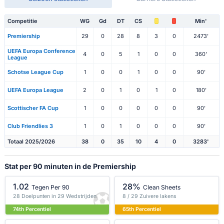
Competitie
WG
Gd
DT
CS
Min'
Premiership
29
0
28
8
3
0
2473'
UEFA Europa Conference
4
0
5
1
0
0
360'
League
Schotse League Cup
1
0
0
1
0
0
90'
UEFA Europa League
2
0
1
0
1
0
180'
Scottischer FA Cup
1
0
0
0
0
0
90'
Club Friendlies 3
1
0
1
0
0
0
90'
Totaal 2025/2026
38
0
35
10
4
0
3283'
Stat per 90 minuten in de Premiership
1.02
28%
Tegen Per 90
Clean Sheets
28 Doelpunten in 29 Wedstrijden
8 / 29 Zuivere lakens
74th Percentiel
65th Percentiel