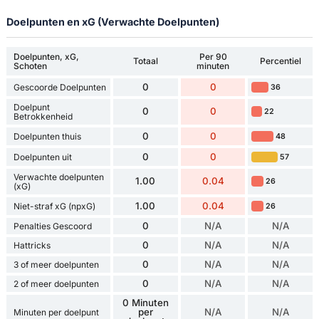
Doelpunten en xG (Verwachte Doelpunten)
Doelpunten, xG,
Per 90
Totaal
Percentiel
Schoten
minuten
0
0
Gescoorde Doelpunten
36
Doelpunt
0
0
22
Betrokkenheid
0
0
Doelpunten thuis
48
0
0
Doelpunten uit
57
Verwachte doelpunten
1.00
0.04
26
(xG)
1.00
0.04
Niet-straf xG (npxG)
26
0
N/A
N/A
Penalties Gescoord
0
N/A
N/A
Hattricks
0
N/A
N/A
3 of meer doelpunten
0
N/A
N/A
2 of meer doelpunten
0 Minuten
per
N/A
N/A
Minuten per doelpunt