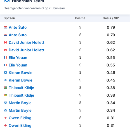
Hibernian Team
Teamgenoten van Warren O op clubniveau
Spitsen
Positie
Goals / 90'
Ante Šuto
0.79
S
Ante Šuto
0.79
S
David Junior Hoilett
0.62
S
David Junior Hoilett
0.62
S
Elie Youan
0.55
S
Elie Youan
0.55
S
Kieran Bowie
0.45
S
Kieran Bowie
0.45
S
Thibault Klidje
0.38
S
Thibault Klidje
0.38
S
Martin Boyle
0.34
S
Martin Boyle
0.34
S
Owen Elding
0.31
S
Owen Elding
0.31
S