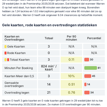
29 wedstrijden in de Premiership 2025/2026 seizoen. Dat betekent dat wanneer Warren
O op het veld staat, hun team elke 88 minuten een doelpunt tegen kreeg. Bovendien
hebben ze 1.24 tackles en 1.02 interceptions gemaakt voor elke 90 minuten dat ze op
het veld stonden. Warren O heeft ook ongeveer 6.04 clearances op hetzelfde moment.
Gele kaarten, rode kaarten en overtredingen statistieken
Kaarten en
Per 90
Totaal
Percentiel
Overtredingen
minuten
3
N/A
N/A
Gele Kaarten
0
N/A
N/A
Rode Kaarten
3
0.11
Totaal Kaarten
30
824 min' /
N/A
Minuten Per Boeking
81
kaart
3
10%
Kaarten Meer dan 0,5
45
Gemaakte
14
0.51
14
overtredingen
21
0.76
Overtreding tegen
34
Warren O heeft 3 gele kaarten en 0 rode kaarten gekregen in 29 wedstrijden tot nu toe
in de Premiership 2025/2026 seizoen. Ze maken 0.51 overtredingen per 90 minuten.