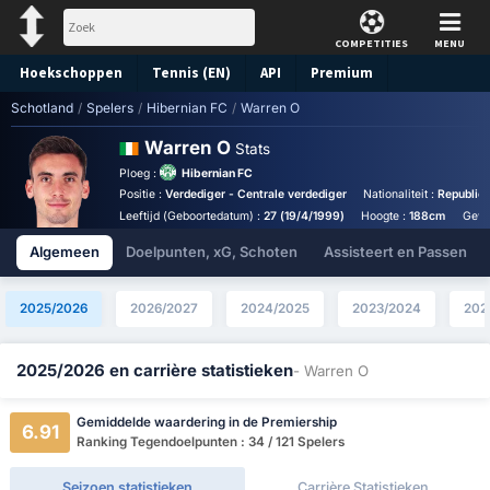
COMPETITIES
MENU
Hoekschoppen
Tennis (EN)
API
Premium
Schotland
/
Spelers
/
Hibernian FC
/
Warren O
Voorspelling
Warren O
Stats
Ploeg :
Hibernian FC
Positie :
Verdediger - Centrale verdediger
Nationaliteit :
Republic 
Leeftijd (Geboortedatum) :
27 (19/4/1999)
Hoogte :
188cm
Gewi
Algemeen
Doelpunten, xG, Schoten
Assisteert en Passen
2025/2026
2026/2027
2024/2025
2023/2024
202
2025/2026 en carrière statistieken
- Warren O
Gemiddelde waardering in de Premiership
6.91
Ranking Tegendoelpunten : 34 / 121 Spelers
Seizoen statistieken
Carrière Statistieken