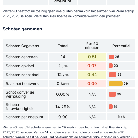
doelpunt
Warren O heeft tot nu toe nog geen doelpunten gemaakt in het seizoen van Premiership
2025/2026 seizoen. We zullen zien hoe ze de komende wedstrijden presteren.
Schoten genomen
Per 90
Schoten Gegevens
Totaal
Percentiel
minuten
14
0.51
Schoten genomen
26
2
0.07
Schoten op doel
20
/ 14
12
0.44
Schoten naast doel
38
/ 14
0 keer
0.00
Raak het houtwerk
69
Schot conversie
0.00%
N/A
35
verhouding
Schoten
14.29%
N/A
19
Nauwkeurigheid
0.00
N/A
N/A
Schoten per doelpunt
Warren O heeft 14 schoten genomen in 29 wedstrijden tot nu toe in het Premiership
2025/2026 seizoen. Van de 14 schoten waren 2 schoten op doel en de andere 12
schoten waren naast het doel. Dat betekent dat de schietnauwkeurigheid van Warren O