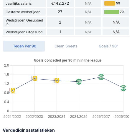
€142,272
Jaarlijks salaris
N/A
59
27
Gestarte wedstrijden
N/A
79
Wedstrijden Gesubbed
2
N/A
N/A
In
1
N/A
Wedstrijden uitgesubd
N/A
Tegen Per 90
Clean Sheets
Goals / 90'
Verdedigingsstatistieken