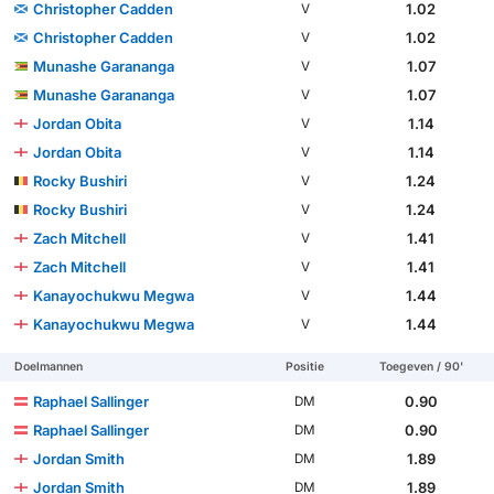
Christopher Cadden
1.02
V
Christopher Cadden
1.02
V
Munashe Garananga
1.07
V
Munashe Garananga
1.07
V
Jordan Obita
1.14
V
Jordan Obita
1.14
V
Rocky Bushiri
1.24
V
Rocky Bushiri
1.24
V
Zach Mitchell
1.41
V
Zach Mitchell
1.41
V
Kanayochukwu Megwa
1.44
V
Kanayochukwu Megwa
1.44
V
Doelmannen
Positie
Toegeven / 90'
Raphael Sallinger
0.90
DM
Raphael Sallinger
0.90
DM
Jordan Smith
1.89
DM
Jordan Smith
1.89
DM