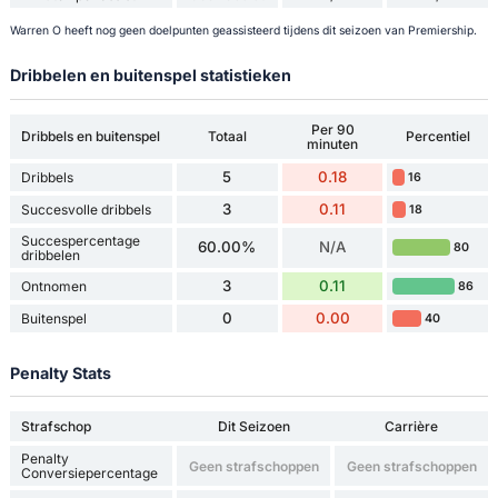
Warren O heeft nog geen doelpunten geassisteerd tijdens dit seizoen van Premiership.
Dribbelen en buitenspel statistieken
Per 90
Dribbels en buitenspel
Totaal
Percentiel
minuten
5
0.18
Dribbels
16
3
0.11
Succesvolle dribbels
18
Succespercentage
60.00%
N/A
80
dribbelen
3
0.11
Ontnomen
86
0
0.00
Buitenspel
40
Penalty Stats
Strafschop
Dit Seizoen
Carrière
Penalty
Geen strafschoppen
Geen strafschoppen
Conversiepercentage