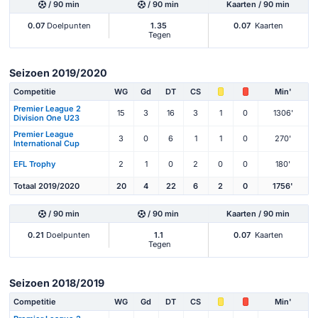
/ 90 min
/ 90 min
Kaarten / 90 min
0.07
Doelpunten
1.35
0.07
Kaarten
Tegen
Seizoen 2019/2020
Competitie
WG
Gd
DT
CS
Min'
Premier League 2
15
3
16
3
1
0
1306'
Division One U23
Premier League
3
0
6
1
1
0
270'
International Cup
EFL Trophy
2
1
0
2
0
0
180'
Totaal 2019/2020
20
4
22
6
2
0
1756'
/ 90 min
/ 90 min
Kaarten / 90 min
0.21
Doelpunten
1.1
0.07
Kaarten
Tegen
Seizoen 2018/2019
Competitie
WG
Gd
DT
CS
Min'