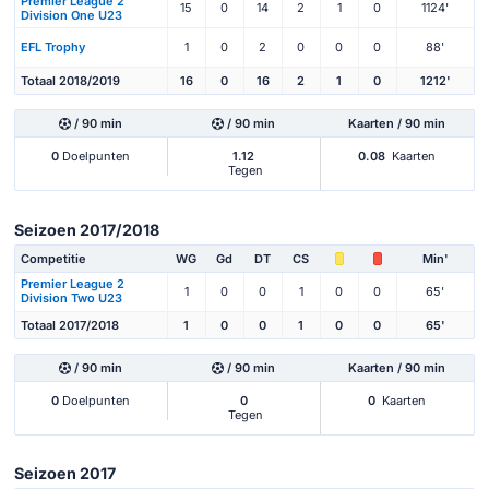
Premier League 2
15
0
14
2
1
0
1124'
Division One U23
EFL Trophy
1
0
2
0
0
0
88'
Totaal 2018/2019
16
0
16
2
1
0
1212'
/ 90 min
/ 90 min
Kaarten / 90 min
0
Doelpunten
1.12
0.08
Kaarten
Tegen
Seizoen 2017/2018
Competitie
WG
Gd
DT
CS
Min'
Premier League 2
1
0
0
1
0
0
65'
Division Two U23
Totaal 2017/2018
1
0
0
1
0
0
65'
/ 90 min
/ 90 min
Kaarten / 90 min
0
Doelpunten
0
0
Kaarten
Tegen
Seizoen 2017