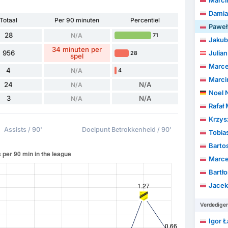
Marci
Damia
Totaal
Per 90 minuten
Percentiel
Paweł
28
N/A
71
Jakub
34 minuten per
956
Julian
28
spel
Marce
4
N/A
4
Marci
24
N/A
N/A
Noel 
3
N/A
N/A
Rafał
Krzys
Assists / 90'
Doelpunt Betrokkenheid / 90'
Tobia
Barto
Marcel
Bartło
Jace
Verdedige
Igor Ł