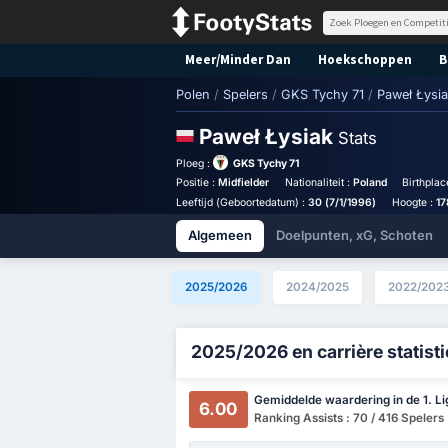
Meer/Minder Dan
Hoekschoppen
B
Polen
/
Spelers
/
GKS Tychy 71
/
Paweł Łysi
Paweł Łysiak
Stats
Ploeg :
GKS Tychy 71
Positie :
Midfielder
Nationaliteit :
Poland
Birthplac
Leeftijd (Geboortedatum) :
30 (7/1/1996)
Hoogte :
1
Algemeen
Doelpunten, xG, Schoten
2025/2026
2024/2025
2022/202
2025/2026 en carrière statist
Gemiddelde waardering in de 1. Li
6.00
Ranking Assists : 70 / 416 Spelers