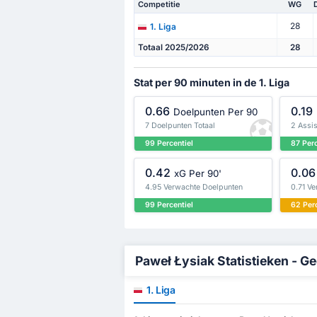
Competitie
WG
28
1. Liga
Totaal 2025/2026
28
Stat per 90 minuten in de 1. Liga
0.66
0.19
Doelpunten Per 90
7 Doelpunten Totaal
2 Assis
99 Percentiel
87 Perc
0.42
0.06
xG Per 90'
4.95 Verwachte Doelpunten
0.71 Ve
99 Percentiel
62 Perc
Paweł Łysiak Statistieken - Ge
1. Liga