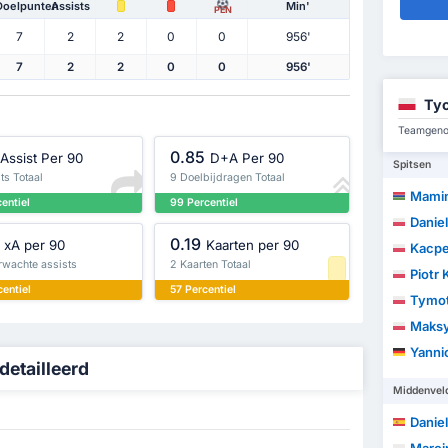
Doelpunten
Assists
Min'
PEN
7
2
2
0
0
956'
7
2
2
0
0
956'
Tyc
Teamgenot
0.85
Assist Per 90
D+A Per 90
Spitsen
ts Totaal
9 Doelbijdragen Totaal
Mamin
entiel
99 Percentiel
Danie
0.19
xA per 90
Kaarten per 90
Kacpe
rwachte assists
2 Kaarten Totaal
Piotr
entiel
57 Percentiel
Tymot
Maksy
Yanni
detailleerd
Middenvel
Daniel 