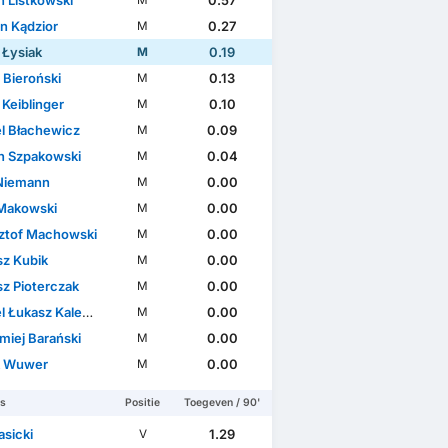
n Listkowski
0.57
M
n Kądzior
0.27
M
 Łysiak
0.19
M
 Bieroński
0.13
M
 Keiblinger
0.10
M
l Błachewicz
0.09
M
n Szpakowski
0.04
M
Niemann
0.00
M
 Makowski
0.00
M
ztof Machowski
0.00
M
sz Kubik
0.00
M
sz Pioterczak
0.00
M
 Łukasz Kalemba
0.00
M
miej Barański
0.00
M
k Wuwer
0.00
M
rs
Positie
Toegeven / 90'
asicki
1.29
V