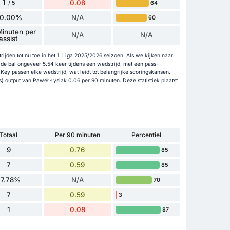
1
0.08
64
/ 5
0.00%
N/A
60
inuten per
N/A
N/A
assist
rijden tot nu toe in het 1. Liga 2025/2026 seizoen. Als we kijken naar
de bal ongeveer 5.54 keer tijdens een wedstrijd, met een pass-
Key passen elke wedstrijd, wat leidt tot belangrijke scoringskansen.
) output van Paweł Łysiak 0.06 per 90 minuten. Deze statistiek plaatst
Totaal
Per 90 minuten
Percentiel
9
0.76
85
7
0.59
85
77.78%
N/A
70
7
0.59
3
1
0.08
87