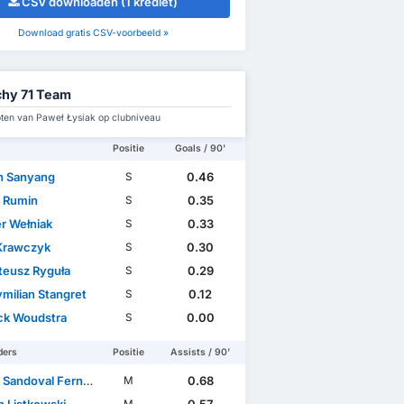
CSV downloaden (1 krediet)
Download gratis CSV-voorbeeld »
hy 71 Team
en van Paweł Łysiak op clubniveau
Positie
Goals / 90'
 Sanyang
0.46
S
l Rumin
0.35
S
r Wełniak
0.33
S
 Krawczyk
0.30
S
eusz Ryguła
0.29
S
milian Stangret
0.12
S
ck Woudstra
0.00
S
ders
Positie
Assists / 90'
Sandoval Fernández
0.68
M