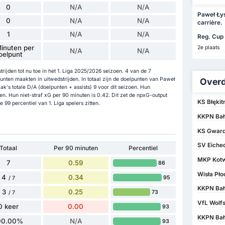
0
N/A
N/A
Paweł Łys
0
N/A
N/A
carrière.
1
N/A
N/A
Reg. Cup 
inuten per
2e plaats
N/A
N/A
oelpunt
ijden tot nu toe in het 1. Liga 2025/2026 seizoen. 4 van de 7
unten maakten in uitwedstrijden. In totaal zijn de doelpunten van Paweł
Overd
k's totale D/A (doelpunten + assists) 9 voor dit seizoen. Hun
en. Hun niet-straf xG per 90 minuten is 0.42. Dit zet de npxG-output
KS Błękit
99 percentiel van 1. Liga spelers zitten.
KKPN Bałt
KS Gwardi
SV Eiched
Totaal
Per 90 minuten
Percentiel
MKP Kotw
7
0.59
86
Wisła Pł
4
0.34
95
/ 7
KKPN Bałt
3
0.25
73
/ 7
VfL Wolfs
0 keer
0.00
93
KKPN Bałt
00.00%
N/A
93