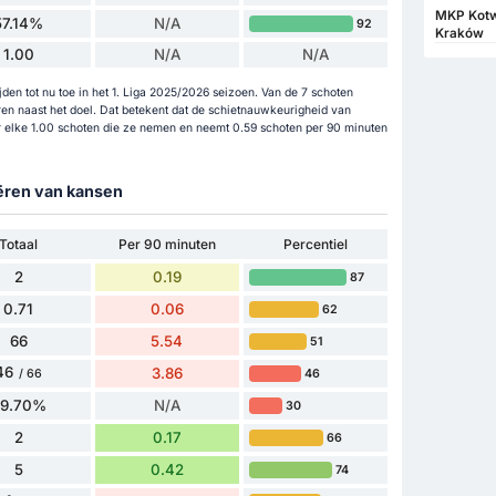
MKP Kotw
57.14%
N/A
92
Kraków
1.00
N/A
N/A
en tot nu toe in het 1. Liga 2025/2026 seizoen. Van de 7 schoten
en naast het doel. Dat betekent dat de schietnauwkeurigheid van
r elke 1.00 schoten die ze nemen en neemt 0.59 schoten per 90 minuten
eëren van kansen
Totaal
Per 90 minuten
Percentiel
2
0.19
87
0.71
0.06
62
66
5.54
51
46
3.86
46
/ 66
69.70%
N/A
30
2
0.17
66
5
0.42
74