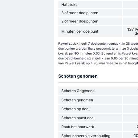
Hattricks
3 of meer doelpunten
2 of meer doelpunten
137 M
Minuten per doelpunt
d
Paweł Łysiak heeft 7 doelpunten gemaakt in 28 wedstr
doelpunten werden thuis gescoord, terwijl ze 3 doelp
Łysiak per 90 minuten 0.66. Bovendien is Paweł Łysia
doelbetrokkenheid staat gelijk aan 0.85 per 90 minut
van Paweł Łysiak op 4.95, waarmee ze in het hoogste 
Schoten genomen
Schoten Gegevens
Schoten genomen
Schoten op doel
Schoten naast doel
Raak het houtwerk
1
Schot conversie verhouding