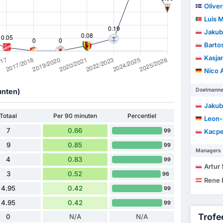
Olive
Luis Marq
Jakub
Barto
Kasja
Nico 
Doelmann
unten)
Jakub
Totaal
Per 90 minuten
Percentiel
Leon-
7
0.66
99
Kacpe
9
0.85
99
Managers
4
0.83
99
Artur
3
0.52
96
Rene
4.95
0.42
99
4.95
0.42
99
Trofee
0
N/A
N/A