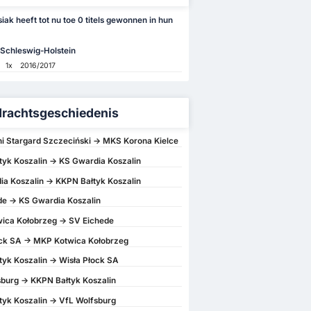
iak heeft tot nu toe 0 titels gewonnen in hun
Schleswig-Holstein
1x
2016/2017
rachtsgeschiedenis
ni Stargard Szczeciński -> MKS Korona Kielce
yk Koszalin -> KS Gwardia Koszalin
a Koszalin -> KKPN Bałtyk Koszalin
e -> KS Gwardia Koszalin
ica Kołobrzeg -> SV Eichede
ock SA -> MKP Kotwica Kołobrzeg
yk Koszalin -> Wisła Płock SA
burg -> KKPN Bałtyk Koszalin
yk Koszalin -> VfL Wolfsburg