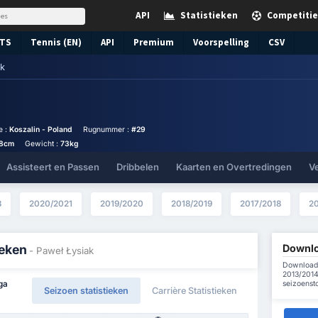
API
Statistieken
Competitie
TS
Tennis (EN)
API
Premium
Voorspelling
CSV
ak
e :
Koszalin - Poland
Rugnummer :
#29
78cm
Gewicht :
73kg
Assisteert en Passen
Dribbelen
Kaarten en Overtredingen
V
3
2020/2021
2019/2020
2018/2019
2017/2018
20
Downlo
ieken
- Paweł Łysiak
Download 
2013/2014
seizoenst
ga
Seizoen statistieken
Carrière Statistieken