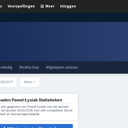
s
Voorspellingen
Meer
Inloggen
erdedig
Strafschop
Afgelopen seizoenen
16/2017
Meer
aden Paweł Łysiak Statistieken
alle gegevens van Paweł Łysiak van het seizoen
 tot seizoen 2025/2026 voor alle competities. Bevat
otaal en seizoensgemiddelde.