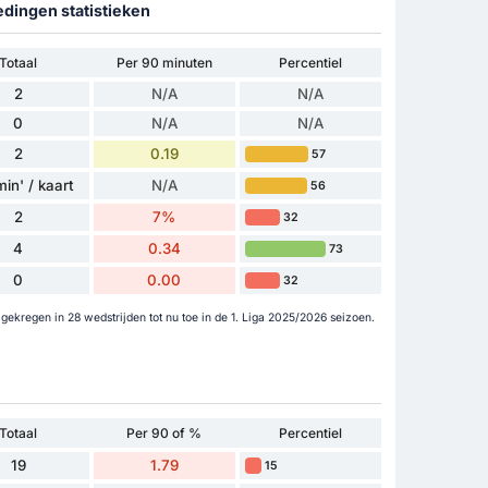
edingen statistieken
Totaal
Per 90 minuten
Percentiel
2
N/A
N/A
0
N/A
N/A
2
0.19
57
in' / kaart
N/A
56
2
7%
32
4
0.34
73
0
0.00
32
gekregen in 28 wedstrijden tot nu toe in de 1. Liga 2025/2026 seizoen.
Totaal
Per 90 of %
Percentiel
19
1.79
15