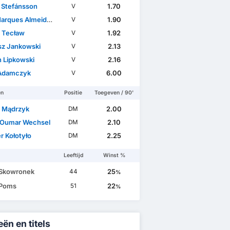
r Stefánsson
1.70
V
ues Almeida Vieira Silva
1.90
V
 Tecław
1.92
V
sz Jankowski
2.13
V
n Lipkowski
2.16
V
Adamczyk
6.00
V
en
Positie
Toegeven / 90'
 Mądrzyk
2.00
DM
Oumar Wechsel
2.10
DM
r Kołotyło
2.25
DM
Leeftijd
Winst %
 Skowronek
25
44
%
 Poms
22
51
%
ën en titels