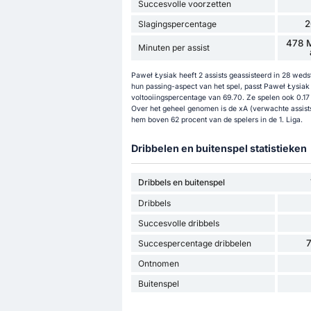
Succesvolle voorzetten
2
Slagingspercentage
478 M
Minuten per assist
Paweł Łysiak heeft 2 assists geassisteerd in 28 wedst
hun passing-aspect van het spel, passt Paweł Łysiak 
voltooiingspercentage van 69.70. Ze spelen ook 0.17 
Over het geheel genomen is de xA (verwachte assists
hem boven 62 procent van de spelers in de 1. Liga.
Dribbelen en buitenspel statistieken
Dribbels en buitenspel
Dribbels
Succesvolle dribbels
Succespercentage dribbelen
Ontnomen
Buitenspel