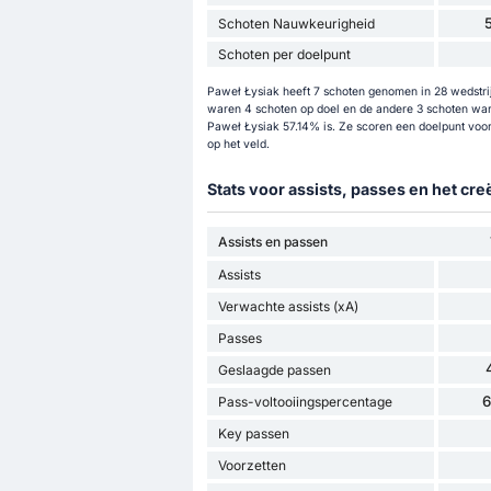
Schoten Nauwkeurigheid
Schoten per doelpunt
Paweł Łysiak heeft 7 schoten genomen in 28 wedstrijd
waren 4 schoten op doel en de andere 3 schoten war
Paweł Łysiak 57.14% is. Ze scoren een doelpunt voo
op het veld.
Stats voor assists, passes en het cr
Assists en passen
Assists
Verwachte assists (xA)
Passes
Geslaagde passen
Pass-voltooiingspercentage
Key passen
Voorzetten