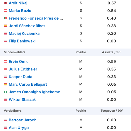
Ardit Nikaj
0.57
S
Marko Bozic
0.54
S
Frederico Fonseca Pires de Almeida Duarte
0.40
S
Jordi Sánchez Ribas
0.38
S
Maciej Kuziemka
0.20
S
Filip Baniowski
0.00
S
Middenvelders
Positie
Assists / 90'
Ervin Omic
0.59
M
Julius Ertlthaler
0.35
M
Kacper Duda
0.33
M
Marc Carbó Bellapart
0.05
M
James Omonigho Igbekeme
0.05
M
Wiktor Staszak
0.00
M
Verdedigers
Positie
Toegeven / 90'
Bartosz Jaroch
0.00
V
Alan Uryga
0.00
V