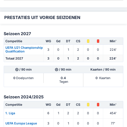
PRESTATIES UIT VORIGE SEIZOENEN
Seizoen 2027
Competitie
WG
Gd
DT
CS
Min'
UEFA U21 Championship
3
0
1
2
0
0
224'
Qualification
Totaal 2027
3
0
1
2
0
0
224'
/ 90 min
/ 90 min
Kaarten / 90 min
0
Doelpunten
0.4
0
Kaarten
Tegen
Seizoen 2024/2025
Competitie
WG
Gd
DT
CS
Min'
1. Liga
6
1
2
2
0
0
454'
UEFA Europa League
3
0
1
0
0
0
77'