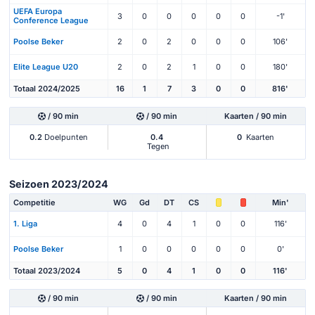
UEFA Europa
3
0
0
0
0
0
-1'
Conference League
Poolse Beker
2
0
2
0
0
0
106'
Elite League U20
2
0
2
1
0
0
180'
Totaal 2024/2025
16
1
7
3
0
0
816'
/ 90 min
/ 90 min
Kaarten / 90 min
0.2
Doelpunten
0.4
0
Kaarten
Tegen
Seizoen 2023/2024
Competitie
WG
Gd
DT
CS
Min'
1. Liga
4
0
4
1
0
0
116'
Poolse Beker
1
0
0
0
0
0
0'
Totaal 2023/2024
5
0
4
1
0
0
116'
/ 90 min
/ 90 min
Kaarten / 90 min