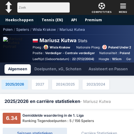
COMPETITIES
MENU
Hoekschoppen
Tennis (EN)
API
Premium
Polen
/
Spelers
/
Wisla Krakow
/
Mariusz Kutwa
Voorspelling
Mariusz Kutwa
Stats
Ploeg :
Wisla Krakow
Nationale Ploeg :
Poland Under 20
Positie :
Verdediger - Centrale verdediger
Nationaliteit :
Poland
Leeftijd (Geboortedatum) :
22 (17/2/2004)
Hoogte :
185cm
Gewi
Algemeen
Doelpunten, xG, Schoten
Assisteert en Passen
2025/2026
2027
2024/2025
2023/2024
2025/2026 en carrière statistieken
- Mariusz Kutwa
Gemiddelde waardering in de 1. Liga
6.34
Ranking Tegendoelpunten : 5 / 156 Spelers
Seizoen statistieken
Carrière Statistieken