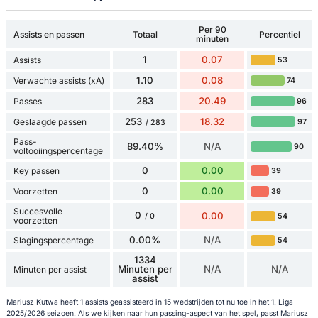
Per 90
Assists en passen
Totaal
Percentiel
minuten
1
0.07
Assists
53
1.10
0.08
Verwachte assists (xA)
74
283
20.49
Passes
96
253
18.32
Geslaagde passen
97
/ 283
Pass-
89.40%
N/A
90
voltooiingspercentage
0
0.00
Key passen
39
0
0.00
Voorzetten
39
Succesvolle
0
0.00
54
/ 0
voorzetten
0.00%
N/A
Slagingspercentage
54
1334
Minuten per
N/A
N/A
Minuten per assist
assist
Mariusz Kutwa heeft 1 assists geassisteerd in 15 wedstrijden tot nu toe in het 1. Liga
2025/2026 seizoen. Als we kijken naar hun passing-aspect van het spel, passt Mariusz