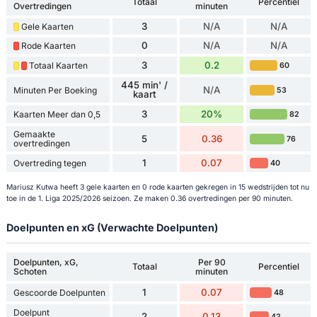
Totaal
Percentiel
Overtredingen
minuten
3
N/A
N/A
Gele Kaarten
0
N/A
N/A
Rode Kaarten
3
0.2
Totaal Kaarten
60
445 min' /
N/A
Minuten Per Boeking
53
kaart
3
20%
Kaarten Meer dan 0,5
82
Gemaakte
5
0.36
76
overtredingen
1
0.07
Overtreding tegen
40
Mariusz Kutwa heeft 3 gele kaarten en 0 rode kaarten gekregen in 15 wedstrijden tot nu
toe in de 1. Liga 2025/2026 seizoen. Ze maken 0.36 overtredingen per 90 minuten.
Doelpunten en xG (Verwachte Doelpunten)
Doelpunten, xG,
Per 90
Totaal
Percentiel
Schoten
minuten
1
0.07
Gescoorde Doelpunten
48
Doelpunt
2
0.13
42