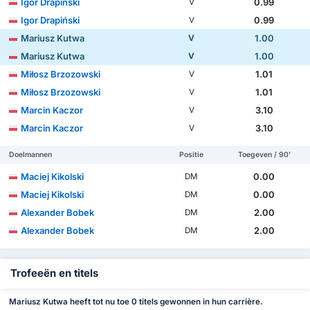
Igor Drapiński
0.99
V
Igor Drapiński
0.99
V
Mariusz Kutwa
1.00
V
Mariusz Kutwa
1.00
V
Miłosz Brzozowski
1.01
V
Miłosz Brzozowski
1.01
V
Marcin Kaczor
3.10
V
Marcin Kaczor
3.10
V
Doelmannen
Positie
Toegeven / 90'
Maciej Kikolski
0.00
DM
Maciej Kikolski
0.00
DM
Alexander Bobek
2.00
DM
Alexander Bobek
2.00
DM
Trofeeën en titels
Mariusz Kutwa heeft tot nu toe 0 titels gewonnen in hun carrière.