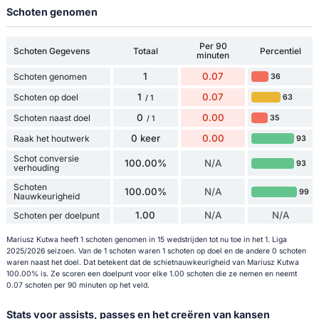
Schoten genomen
Per 90
Schoten Gegevens
Totaal
Percentiel
minuten
1
0.07
Schoten genomen
36
1
0.07
Schoten op doel
63
/ 1
0
0.00
Schoten naast doel
35
/ 1
0 keer
0.00
Raak het houtwerk
93
Schot conversie
100.00%
N/A
93
verhouding
Schoten
100.00%
N/A
99
Nauwkeurigheid
1.00
N/A
N/A
Schoten per doelpunt
Mariusz Kutwa heeft 1 schoten genomen in 15 wedstrijden tot nu toe in het 1. Liga
2025/2026 seizoen. Van de 1 schoten waren 1 schoten op doel en de andere 0 schoten
waren naast het doel. Dat betekent dat de schietnauwkeurigheid van Mariusz Kutwa
100.00% is. Ze scoren een doelpunt voor elke 1.00 schoten die ze nemen en neemt
0.07 schoten per 90 minuten op het veld.
Stats voor assists, passes en het creëren van kansen