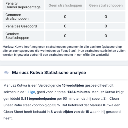
Penalty
Geen strafschoppen
Geen strafschoppen
Conversiepercentage
Genomen
0
0
strafschoppen
0
0
Penalties Gescoord
Gemiste
0
0
Strafschoppen
Mariusz Kutwa heeft nog geen strafschoppen genomen in zijn carrière (gebaseerd op
alle seizoensgegevens die we hebben op FootyStats). Hun strafschop statistieken zullen
worden bijgewerkt zodra hij een strafschop neemt in een officiële wedstrijd.
Mariusz Kutwa Statistische analyse
Mariusz Kutwa is een Verdediger die
15 wedstijden
gespeeld heeft dit
seizoen in de
1. Liga
, goed voor in totaal
1334 minuten
. Mariusz Kutwa krijgt
gemiddeld
0.81 tegendoelpunten
per 90 minuten dat hij speelt. Z'n Clean
Sheet Ratio staat voorlopig op
53%
. Dat betekend dat Mariusz Kutwa een
Clean Sheet heeft behaald in
8 wedstrijden van de 15
waarin hij gespeeld
heeft.