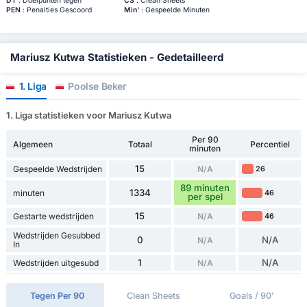
DT
: Doelpunten tegen
CS
: Clean Sheets
PEN
: Penalties Gescoord
Min'
: Gespeelde Minuten
Mariusz Kutwa Statistieken - Gedetailleerd
1. Liga
Poolse Beker
1. Liga statistieken voor Mariusz Kutwa
Per 90
Algemeen
Totaal
Percentiel
minuten
15
Gespeelde Wedstrijden
N/A
26
89 minuten
1334
minuten
46
per spel
15
Gestarte wedstrijden
N/A
46
Wedstrijden Gesubbed
0
N/A
N/A
In
1
N/A
Wedstrijden uitgesubd
N/A
Tegen Per 90
Clean Sheets
Goals / 90'