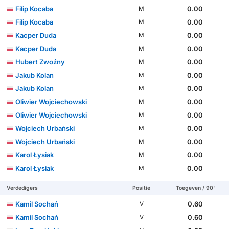
Filip Kocaba
0.00
M
Filip Kocaba
0.00
M
Kacper Duda
0.00
M
Kacper Duda
0.00
M
Hubert Zwoźny
0.00
M
Jakub Kolan
0.00
M
Jakub Kolan
0.00
M
Oliwier Wojciechowski
0.00
M
Oliwier Wojciechowski
0.00
M
Wojciech Urbański
0.00
M
Wojciech Urbański
0.00
M
Karol Łysiak
0.00
M
Karol Łysiak
0.00
M
Verdedigers
Positie
Toegeven / 90'
Kamil Sochań
0.60
V
Kamil Sochań
0.60
V