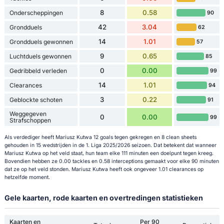
8
0.58
Onderscheppingen
90
42
3.04
Grondduels
62
14
1.01
Grondduels gewonnen
57
9
0.65
Luchtduels gewonnen
85
0
0.00
Gedribbeld verleden
99
14
1.01
Clearances
94
3
0.22
Geblockte schoten
91
Weggegeven
0
0.00
99
Strafschoppen
Als verdediger heeft Mariusz Kutwa 12 goals tegen gekregen en 8 clean sheets
gehouden in 15 wedstrijden in de 1. Liga 2025/2026 seizoen. Dat betekent dat wanneer
Mariusz Kutwa op het veld staat, hun team elke 111 minuten een doelpunt tegen kreeg.
Bovendien hebben ze 0.00 tackles en 0.58 interceptions gemaakt voor elke 90 minuten
dat ze op het veld stonden. Mariusz Kutwa heeft ook ongeveer 1.01 clearances op
hetzelfde moment.
Gele kaarten, rode kaarten en overtredingen statistieken
Kaarten en
Per 90