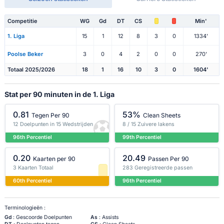
Competitie
WG
Gd
DT
CS
Min'
1. Liga
15
1
12
8
3
0
1334'
Poolse Beker
3
0
4
2
0
0
270'
Totaal 2025/2026
18
1
16
10
3
0
1604'
Stat per 90 minuten in de 1. Liga
0.81
53%
Tegen Per 90
Clean Sheets
12 Doelpunten in 15 Wedstrijden
8 / 15 Zuivere lakens
96th Percentiel
99th Percentiel
0.20
20.49
Kaarten per 90
Passen Per 90
3 Kaarten Totaal
283 Geregistreerde passen
60th Percentiel
96th Percentiel
Terminologieën :
Gd
: Gescoorde Doelpunten
As
: Assists