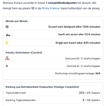
Mariusz Kutwa scoorde in totaal
1 competitiedoelpunten
tot dusver, dat
brengt hem op plaats
12
in de
Wisla Krakow
topschutterslijst van de ploeg.
Minute per Minute
Scoort een doelpunt elke 1334 minuten
Geeft een assist elke 1334 minuten
Krijgt een kaart elke 445 minuten
Penalty Statistieken (Carrière)
Gescoord
0
/ 0 strafschoppen
PEN
Gemiste
0
/ 0 strafschoppen
Strafschop omzettingspercentage:
N/A
Ranking qua Betrokkenheid Doelpunten (Huidige Competitie)
223
Topschuttersrank
/ 416 Spelers
5
Ranking Tegendoelpunten
/ 156 Spelers