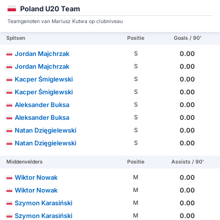
Poland U20 Team
Teamgenoten van Mariusz Kutwa op clubniveau
Spitsen
Positie
Goals / 90'
Jordan Majchrzak
0.00
S
Jordan Majchrzak
0.00
S
Kacper Śmiglewski
0.00
S
Kacper Śmiglewski
0.00
S
Aleksander Buksa
0.00
S
Aleksander Buksa
0.00
S
Natan Dzięgielewski
0.00
S
Natan Dzięgielewski
0.00
S
Middenvelders
Positie
Assists / 90'
Wiktor Nowak
0.00
M
Wiktor Nowak
0.00
M
Szymon Karasiński
0.00
M
Szymon Karasiński
0.00
M