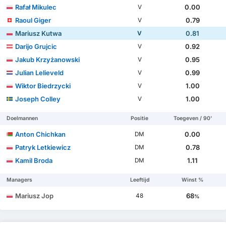
Rafał Mikulec
0.00
V
Raoul Giger
0.79
V
Mariusz Kutwa
0.81
V
Darijo Grujcic
0.92
V
Jakub Krzyżanowski
0.95
V
Julian Lelieveld
0.99
V
Wiktor Biedrzycki
1.00
V
Joseph Colley
1.00
V
Doelmannen
Positie
Toegeven / 90'
Anton Chichkan
0.00
DM
Patryk Letkiewicz
0.78
DM
Kamil Broda
1.11
DM
Managers
Leeftijd
Winst %
Mariusz Jop
68
48
%