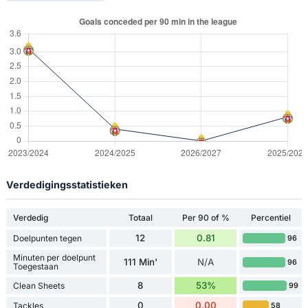
Verdedigingsstatistieken
Verdedig
Totaal
Per 90 of %
Percentiel
12
0.81
Doelpunten tegen
96
Minuten per doelpunt
111 Min'
N/A
96
Toegestaan
8
53%
Clean Sheets
99
0
0.00
Tackles
58