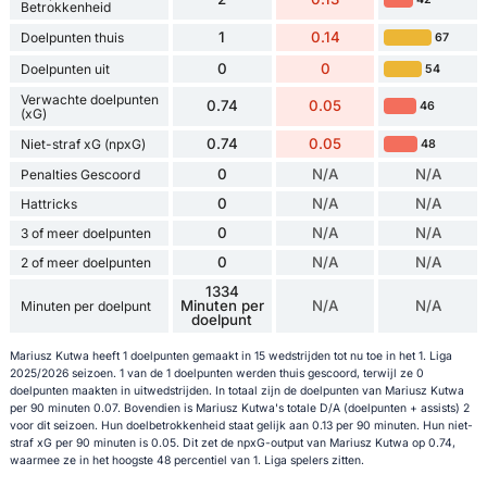
Betrokkenheid
1
0.14
Doelpunten thuis
67
0
0
Doelpunten uit
54
Verwachte doelpunten
0.74
0.05
46
(xG)
0.74
0.05
Niet-straf xG (npxG)
48
0
N/A
N/A
Penalties Gescoord
0
N/A
N/A
Hattricks
0
N/A
N/A
3 of meer doelpunten
0
N/A
N/A
2 of meer doelpunten
1334
Minuten per
N/A
N/A
Minuten per doelpunt
doelpunt
Mariusz Kutwa heeft 1 doelpunten gemaakt in 15 wedstrijden tot nu toe in het 1. Liga
2025/2026 seizoen. 1 van de 1 doelpunten werden thuis gescoord, terwijl ze 0
doelpunten maakten in uitwedstrijden. In totaal zijn de doelpunten van Mariusz Kutwa
per 90 minuten 0.07. Bovendien is Mariusz Kutwa's totale D/A (doelpunten + assists) 2
voor dit seizoen. Hun doelbetrokkenheid staat gelijk aan 0.13 per 90 minuten. Hun niet-
straf xG per 90 minuten is 0.05. Dit zet de npxG-output van Mariusz Kutwa op 0.74,
waarmee ze in het hoogste 48 percentiel van 1. Liga spelers zitten.