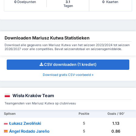
0
Doelpunten
3.1
0
Kaarten
Tegen
Downloaden Mariusz Kutwa Statistieken
Download alle gegevens van Mariusz Kutwa van het seizoen 2023/2024 tot seizoen
2026/2027 voor alle competities. Bevat seizoenstotaal en seizoensgemiddelde.
CSV downloaden (1 krediet)
Download gratis CSV-voorbeeld »
Wisła Kraków Team
Teamgenoten van Mariusz Kutwa op clubniveau
Spitsen
Positie
Goals / 90'
Łukasz Zwoliński
1.13
S
Ángel Rodado Jareño
0.86
S