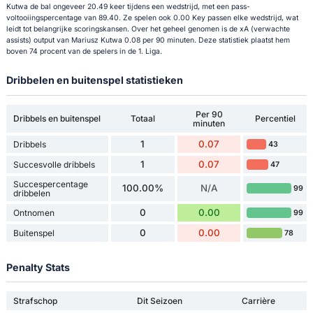
Kutwa de bal ongeveer 20.49 keer tijdens een wedstrijd, met een pass-
voltooiingspercentage van 89.40. Ze spelen ook 0.00 Key passen elke wedstrijd, wat
leidt tot belangrijke scoringskansen. Over het geheel genomen is de xA (verwachte
assists) output van Mariusz Kutwa 0.08 per 90 minuten. Deze statistiek plaatst hem
boven 74 procent van de spelers in de 1. Liga.
Dribbelen en buitenspel statistieken
Per 90
Dribbels en buitenspel
Totaal
Percentiel
minuten
1
0.07
Dribbels
43
1
0.07
Succesvolle dribbels
47
Succespercentage
100.00%
N/A
99
dribbelen
0
0.00
Ontnomen
99
0
0.00
Buitenspel
78
Penalty Stats
Strafschop
Dit Seizoen
Carrière