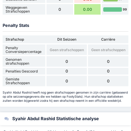
Weggegeven
0
0.00
99
Strafschoppen
Penalty Stats
Strafschop
Dit Seizoen
Carrière
Penalty
Geen strafschoppen
Geen strafschoppen
Conversiepercentage
Genomen
0
0
strafschoppen
0
0
Penalties Gescoord
Gemiste
0
0
Strafschoppen
Syahir Abdul Rashid heeft nog geen strafschoppen genomen in zijn carrière (gebaseerd
op alle seizoensgegevens die we hebben op FootyStats). Hun strafschop statistieken
zullen worden bijgewerkt zodra hij een strafschop neemt in een officiële wedstrijd.
Syahir Abdul Rashid Statistische analyse