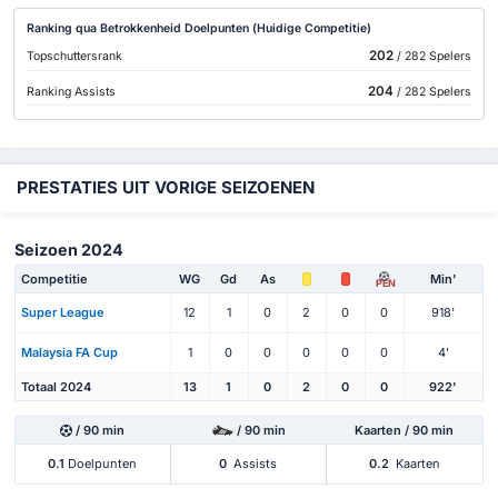
Ranking qua Betrokkenheid Doelpunten (Huidige Competitie)
202
Topschuttersrank
/ 282 Spelers
204
Ranking Assists
/ 282 Spelers
PRESTATIES UIT VORIGE SEIZOENEN
Seizoen 2024
Competitie
WG
Gd
As
Min'
PEN
Super League
12
1
0
2
0
0
918'
Malaysia FA Cup
1
0
0
0
0
0
4'
Totaal 2024
13
1
0
2
0
0
922'
/ 90 min
/ 90 min
Kaarten / 90 min
0.1
Doelpunten
0
Assists
0.2
Kaarten