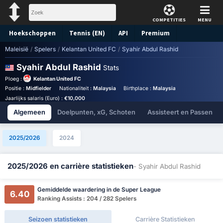
COMPETITIES
MENU
Hoekschoppen
Tennis (EN)
API
Premium
Maleisië
/
Spelers
/
Kelantan United FC
/
Syahir Abdul Rashid
Voorspelling
Syahir Abdul Rashid
Stats
Ploeg :
Kelantan United FC
Positie :
Midfielder
Nationaliteit :
Malaysia
Birthplace :
Malaysia - Malaysia
Rug
Jaarlijks salaris (Euro) :
€10,000
Algemeen
Doelpunten, xG, Schoten
Assisteert en Passen
2025/2026
2024
2025/2026 en carrière statistieken
- Syahir Abdul Rashid
Gemiddelde waardering in de Super League
6.40
Ranking Assists : 204 / 282 Spelers
Seizoen statistieken
Carrière Statistieken