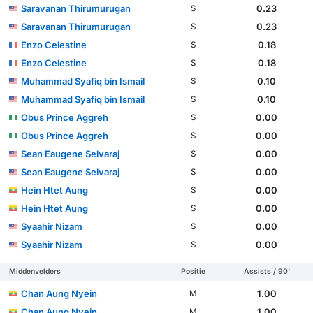
Saravanan Thirumurugan
0.23
S
Saravanan Thirumurugan
0.23
S
Enzo Celestine
0.18
S
Enzo Celestine
0.18
S
Muhammad Syafiq bin Ismail
0.10
S
Muhammad Syafiq bin Ismail
0.10
S
Obus Prince Aggreh
0.00
S
Obus Prince Aggreh
0.00
S
Sean Eaugene Selvaraj
0.00
S
Sean Eaugene Selvaraj
0.00
S
Hein Htet Aung
0.00
S
Hein Htet Aung
0.00
S
Syaahir Nizam
0.00
S
Syaahir Nizam
0.00
S
Middenvelders
Positie
Assists / 90'
Chan Aung Nyein
1.00
M
Chan Aung Nyein
1.00
M