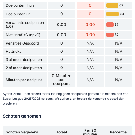
0
0
Doelpunten thuis
62
0
0
Doelpunten uit
63
Verwachte doelpunten
0.00
0.00
37
(xG)
0.00
0.00
Niet-straf xG (npxG)
37
0
N/A
N/A
Penalties Gescoord
0
N/A
N/A
Hattricks
0
N/A
N/A
3 of meer doelpunten
0
N/A
N/A
2 of meer doelpunten
0 Minuten
per
N/A
N/A
Minuten per doelpunt
doelpunt
Syahir Abdul Rashid heeft tot nu toe nog geen doelpunten gemaakt in het seizoen van
Super League 2025/2026 seizoen. We zullen zien hoe ze de komende wedstrijden
presteren.
Schoten genomen
Per 90
Schoten Gegevens
Totaal
Percentiel
minuten