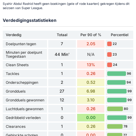
Syahir Abdul Rashid heeft geen boekingen (gele of rode kaarten) gekregen tijdens dit
seizoen van Super League.
Verdedigingsstatistieken
Verdedig
Totaal
Per 90 of %
Percentiel
7
2.05
Doelpunten tegen
22
Minuten per doelpunt
44 Min'
N/A
23
Toegestaan
1
13%
Clean Sheets
24
1
0.26
Tackles
96
2
0.52
Onderscheppingen
94
27
6.98
Grondduels
99
12
3.10
Grondduels gewonnen
99
1
0.26
Luchtduels gewonnen
80
0
0.00
Gedribbeld verleden
99
1
0.26
Clearances
78
0
0.00
Geblockte schoten
77