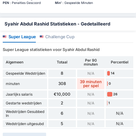
PEN
: Penalties Gescoord
Min'
: Gespeelde Minuten
Syahir Abdul Rashid Statistieken - Gedetailleerd
Super League
Challenge Cup
Super League statistieken voor Syahir Abdul Rashid
Per 90
Algemeen
Totaal
Percentiel
minuten
8
Gespeelde Wedstrijden
N/A
14
39 minuten
308
minuten
0
per spel
€10,000
Jaarlijks salaris
N/A
26
2
Gestarte wedstrijden
N/A
1
Wedstrijden Gesubbed
6
N/A
N/A
In
5
N/A
Wedstrijden uitgesubd
N/A