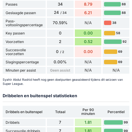
34
8.79
Passes
88
24
6.21
Geslaagde passen
88
/ 34
Pass-
70.59%
N/A
38
voltooiingspercentage
0
0.00
Key passen
58
2
0.52
Voorzetten
92
Succesvolle
0
0.00
69
/ 2
voorzetten
0.00%
N/A
Slagingspercentage
69
N/A
N/A
Minuten per assist
Geen assist
Syahir Abdul Rashid heeft nog geen doelpunten geassisteerd tijdens dit seizoen van
Super League.
Dribbelen en buitenspel statistieken
Per 90
Dribbels en buitenspel
Totaal
Percentiel
minuten
7
1.81
Dribbels
99
7
1.81
Succesvolle dribbels
99