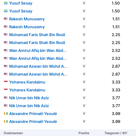
Yusuf Sesay
1.50
V
Yusuf Sesay
1.50
V
Rakesh Munusamy
1.51
V
Rakesh Munusamy
1.51
V
Mohamad Faris Shah Bin Rosli
2.25
V
Mohamad Faris Shah Bin Rosli
2.25
V
Wan Amirul Afiq bin Wan Abdul Rahman
2.52
V
Wan Amirul Afiq bin Wan Abdul Rahman
2.52
V
Mohamad Azwan bin Mohd Aripin
2.67
V
Mohamad Azwan bin Mohd Aripin
2.67
V
Yohanes Kandaimu
3.33
V
Yohanes Kandaimu
3.33
V
Nik Umar bin Nik Aziz
3.77
V
Nik Umar bin Nik Aziz
3.77
V
Alexandre Primaël Yeoulé
3.99
V
Alexandre Primaël Yeoulé
3.99
V
Doelmannen
Positie
Toegeven / 90'