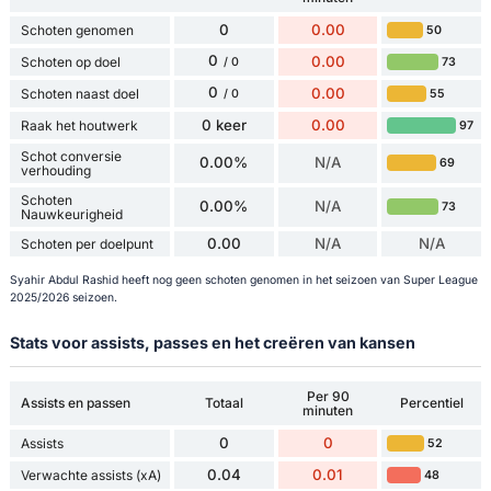
0
0.00
Schoten genomen
50
0
0.00
Schoten op doel
73
/ 0
0
0.00
Schoten naast doel
55
/ 0
0 keer
0.00
Raak het houtwerk
97
Schot conversie
0.00%
N/A
69
verhouding
Schoten
0.00%
N/A
73
Nauwkeurigheid
0.00
N/A
N/A
Schoten per doelpunt
Syahir Abdul Rashid heeft nog geen schoten genomen in het seizoen van Super League
2025/2026 seizoen.
Stats voor assists, passes en het creëren van kansen
Per 90
Assists en passen
Totaal
Percentiel
minuten
0
0
Assists
52
0.04
0.01
Verwachte assists (xA)
48