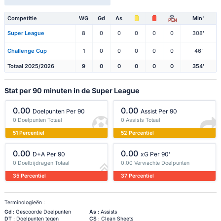
Competitie
WG
Gd
As
Min'
PEN
Super League
8
0
0
0
0
0
308'
Challenge Cup
1
0
0
0
0
0
46'
Totaal 2025/2026
9
0
0
0
0
0
354'
Stat per 90 minuten in de Super League
0.00
0.00
Doelpunten Per 90
Assist Per 90
0 Doelpunten Totaal
0 Assists Totaal
51 Percentiel
52 Percentiel
0.00
0.00
D+A Per 90
xG Per 90'
0 Doelbijdragen Totaal
0.00 Verwachte Doelpunten
35 Percentiel
37 Percentiel
Terminologieën :
Gd
: Gescoorde Doelpunten
As
: Assists
DT
: Doelpunten tegen
CS
: Clean Sheets