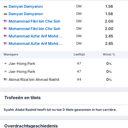
Damyan Damyanov
1.56
DM
Damyan Damyanov
1.56
DM
Mohammad Fikri bin Che Soh
2.00
DM
Mohammad Fikri bin Che Soh
2.00
DM
Muhammad Azfar Arif Mohd Sukri
2.65
DM
Muhammad Azfar Arif Mohd Sukri
2.65
DM
Managers
Leeftijd
Winst %
Jae-Hong Park
0
47
%
Jae-Hong Park
0
47
%
Akmal Rizal bin Ahmad Rakhli
0
44
%
Trofeeën en titels
Syahir Abdul Rashid heeft tot nu toe 0 titels gewonnen in hun carrière.
Overdrachtsgeschiedenis