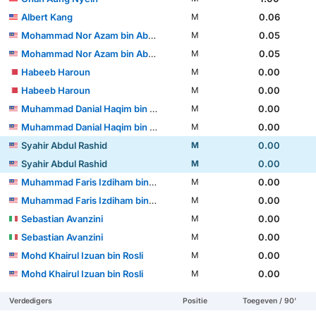
Albert Kang
0.06
M
Mohammad Nor Azam bin Abdul Azih
0.05
M
Mohammad Nor Azam bin Abdul Azih
0.05
M
Habeeb Haroun
0.00
M
Habeeb Haroun
0.00
M
Muhammad Danial Haqim bin Deraman
0.00
M
Muhammad Danial Haqim bin Deraman
0.00
M
Syahir Abdul Rashid
0.00
M
Syahir Abdul Rashid
0.00
M
Muhammad Faris Izdiham bin Awang Kechik
0.00
M
Muhammad Faris Izdiham bin Awang Kechik
0.00
M
Sebastian Avanzini
0.00
M
Sebastian Avanzini
0.00
M
Mohd Khairul Izuan bin Rosli
0.00
M
Mohd Khairul Izuan bin Rosli
0.00
M
Verdedigers
Positie
Toegeven / 90'