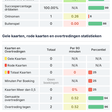
Succespercentage
100.00%
N/A
99
dribbelen
1
0.26
Ontnomen
6
0
0.00
Buitenspel
86
Gele kaarten, rode kaarten en overtredingen statistieken
Kaarten en
Per 90
Totaal
Percentiel
Overtredingen
minuten
0
N/A
N/A
Gele Kaarten
0
N/A
N/A
Rode Kaarten
0
0
Totaal Kaarten
25
Geen
N/A
Minuten Per Boeking
25
boekingen
0
0%
Kaarten Meer dan 0,5
25
Gemaakte
2
0.52
94
overtredingen
2
0.52
Overtreding tegen
96