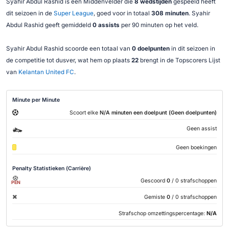
Syahir Abdul Rashid is een Middenvelder die
8 wedstijden
gespeeld heeft
dit seizoen in de
Super League
, goed voor in totaal
308 minuten
. Syahir
Abdul Rashid geeft gemiddeld
0 assists
per 90 minuten op het veld.
Syahir Abdul Rashid scoorde een totaal van
0 doelpunten
in dit seizoen in
de competitie tot dusver, wat hem op plaats
22
brengt in de Topscorers Lijst
van
Kelantan United FC
.
Minute per Minute
Scoort elke
N/A minuten een doelpunt (Geen doelpunten)
Geen assist
Geen boekingen
Penalty Statistieken (Carrière)
Gescoord
0
/ 0 strafschoppen
PEN
Gemiste
0
/ 0 strafschoppen
Strafschop omzettingspercentage:
N/A