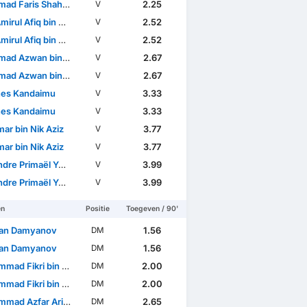
Faris Shah Bin Rosli
2.25
V
Afiq bin Wan Abdul Rahman
2.52
V
Afiq bin Wan Abdul Rahman
2.52
V
Azwan bin Mohd Aripin
2.67
V
Azwan bin Mohd Aripin
2.67
V
es Kandaimu
3.33
V
es Kandaimu
3.33
V
ar bin Nik Aziz
3.77
V
ar bin Nik Aziz
3.77
V
re Primaël Yeoulé
3.99
V
re Primaël Yeoulé
3.99
V
en
Positie
Toegeven / 90'
an Damyanov
1.56
DM
an Damyanov
1.56
DM
d Fikri bin Che Soh
2.00
DM
d Fikri bin Che Soh
2.00
DM
 Azfar Arif Mohd Sukri
2.65
DM