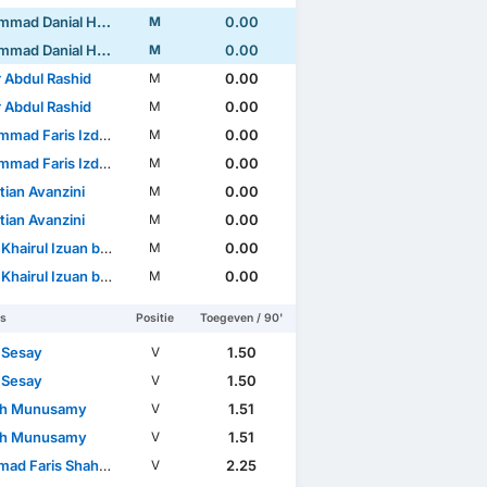
Danial Haqim bin Deraman
0.00
M
Danial Haqim bin Deraman
0.00
M
r Abdul Rashid
0.00
M
r Abdul Rashid
0.00
M
ris Izdiham bin Awang Kechik
0.00
M
ris Izdiham bin Awang Kechik
0.00
M
tian Avanzini
0.00
M
tian Avanzini
0.00
M
irul Izuan bin Rosli
0.00
M
irul Izuan bin Rosli
0.00
M
rs
Positie
Toegeven / 90'
 Sesay
1.50
V
 Sesay
1.50
V
sh Munusamy
1.51
V
sh Munusamy
1.51
V
Faris Shah Bin Rosli
2.25
V