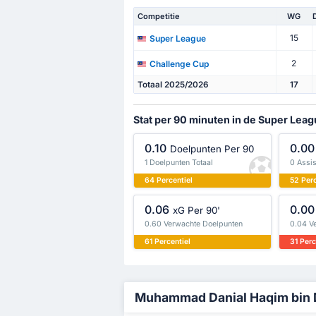
Competitie
WG
15
Super League
2
Challenge Cup
Totaal 2025/2026
17
Stat per 90 minuten in de Super Lea
0.10
0.00
Doelpunten Per 90
1 Doelpunten Totaal
0 Assis
64 Percentiel
52 Perc
0.06
0.00
xG Per 90'
0.60 Verwachte Doelpunten
0.04 V
61 Percentiel
31 Perc
Muhammad Danial Haqim bin De