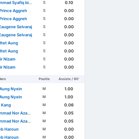
d Syafiq bin Ismail
0.10
S
Prince Aggreh
0.00
S
Prince Aggreh
0.00
S
Eaugene Selvaraj
0.00
S
Eaugene Selvaraj
0.00
S
Htet Aung
0.00
S
Htet Aung
0.00
S
ir Nizam
0.00
S
ir Nizam
0.00
S
ders
Positie
Assists / 90'
Aung Nyein
1.00
M
Aung Nyein
1.00
M
t Kang
0.06
M
Nor Azam bin Abdul Azih
0.05
M
Nor Azam bin Abdul Azih
0.05
M
b Haroun
0.00
M
b Haroun
0.00
M