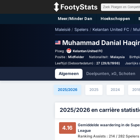
Meer/Minder Dan
Hoekschoppen
Maleisië
/
Spelers
/
Kelantan United FC
/
Muh
Muhammad Danial Haqi
Ploeg :
Kelantan United FC
Positie :
Midfielder
Nationaliteit :
Malaysia
Birthp
Leeftijd (Geboortedatum) :
27 (29/8/1998)
Jaarlijks 
Algemeen
Doelpunten, xG, Schoten
2025/2026
2025
2024
201
2025/2026 en carrière statist
Gemiddelde waardering in de Supe
4.16
League
Ranking Assists : 214 / 282 Spelers