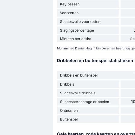
Key passen
Voorzetten
Succesvolle voorzetten
Slagingspercentage
Minuten per assist
Ge
Muhammad Danial Haqim bin Deraman heeft nog geen 
Dribbelen en buitenspel statistieken
Dribbels en buitenspel
Dribbels
Succesvolle dribbels
1
Succespercentage dribbelen
Ontnomen
Buitenspel
Gele kaarten, rode kaarten en overtr