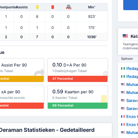
Doelpunten
Assists
Min'
PEN
1
0
6
0
0
923'
1
0
1
0
0
175'
Kel
2
0
7
0
0
1098'
Teamgeno
clubnivea
gue
Spitsen
0.10
Assist Per 90
D+A Per 90
Ifedayo O
ts Totaal
1 Doelbijdragen Totaal
Ifedayo O
entiel
47 Percentiel
Muhammad A
0.59
xA per 90
Kaarten per 90
Muhammad A
erwachte assists
6 Kaarten Totaal
Sarava
entiel
98 Percentiel
Sarava
Enzo 
Enzo 
raman Statistieken - Gedetailleerd
Muhamma