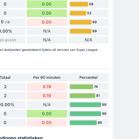
0
0.00
58
0
0.00
52
0
0.00
69
/ 0
0.00%
N/A
69
N/A
N/A
en assist
doelpunten geassisteerd tijdens dit seizoen van Super League.
Totaal
Per 90 minuten
Percentiel
2
0.19
74
2
0.19
81
00.00%
N/A
99
0
0.00
99
0
0.00
86
edingen statistieken