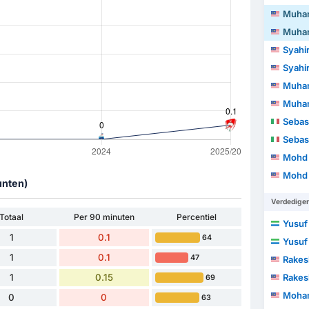
Muhammad 
Muhammad 
Syahi
Syahi
Muhammad Fa
Muhammad Fa
Sebas
Sebas
Mohd Kha
Mohd Kha
unten)
Verdedige
Totaal
Per 90 minuten
Percentiel
Yusuf
1
0.1
64
Yusuf
1
0.1
47
Rake
1
0.15
Rake
69
Mohamad 
0
0
63