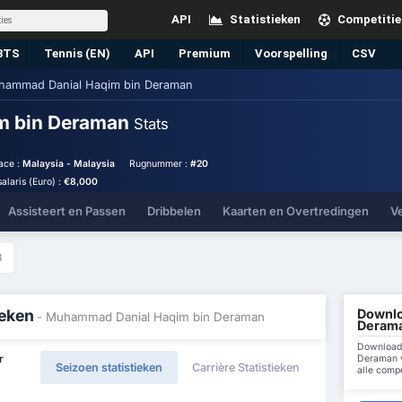
API
Statistieken
Competitie
BTS
Tennis (EN)
API
Premium
Voorspelling
CSV
ammad Danial Haqim bin Deraman
m bin Deraman
Stats
lace :
Malaysia - Malaysia
Rugnummer :
#20
salaris (Euro) :
€8,000
Assisteert en Passen
Dribbelen
Kaarten en Overtredingen
V
8
Downlo
ieken
- Muhammad Danial Haqim bin Deraman
Derama
Download 
Deraman v
r
Seizoen statistieken
Carrière Statistieken
alle compe