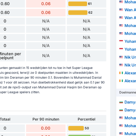
Mohamad 
0.60
0.06
61
Wan Amirul 
0.60
0.06
62
Wan Amirul 
0
N/A
N/A
Mohamad 
0
N/A
N/A
Mohamad 
0
N/A
N/A
Yohan
0
N/A
N/A
Yohan
inuten per
N/A
N/A
Nik Um
oelpunt
Nik Um
en gemaakt in 15 wedstrijden tot nu toe in het Super League
Alexand
s gescoord, terwijl ze 0 doelpunten maakten in uitwedstrijden. In
qim bin Deraman per 90 minuten 0.1. Bovendien is Muhammad Danial
Alexand
) 1 voor dit seizoen. Hun doelbetrokkenheid staat gelijk aan 0.1 per 90
. Dit zet de npxG-output van Muhammad Danial Haqim bin Deraman op
uper League spelers zitten.
Doelmann
Damy
Damy
Mohamma
Totaal
Per 90 minuten
Percentiel
Mohamma
0
0.00
50
Muhammad