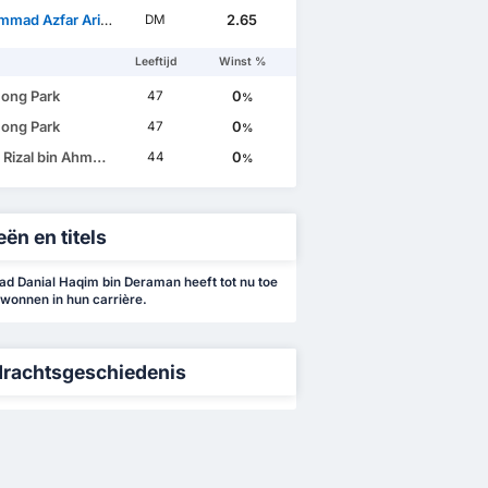
 Azfar Arif Mohd Sukri
2.65
DM
Leeftijd
Winst %
ong Park
0
47
%
ong Park
0
47
%
zal bin Ahmad Rakhli
0
44
%
ën en titels
 Danial Haqim bin Deraman heeft tot nu toe
gewonnen in hun carrière.
rachtsgeschiedenis