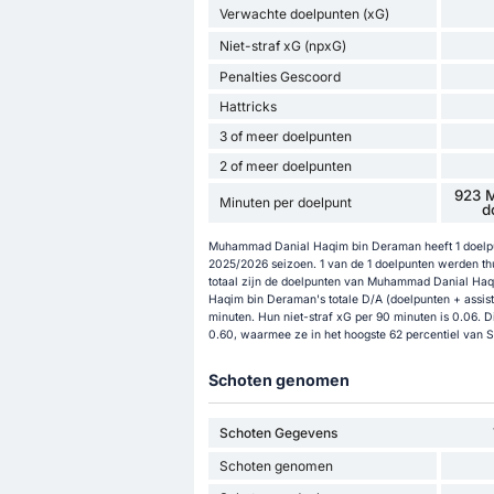
Verwachte doelpunten (xG)
Niet-straf xG (npxG)
Penalties Gescoord
Hattricks
3 of meer doelpunten
2 of meer doelpunten
923 M
Minuten per doelpunt
d
Muhammad Danial Haqim bin Deraman heeft 1 doelpunt
2025/2026 seizoen. 1 van de 1 doelpunten werden thui
totaal zijn de doelpunten van Muhammad Danial Ha
Haqim bin Deraman's totale D/A (doelpunten + assists
minuten. Hun niet-straf xG per 90 minuten is 0.06
0.60, waarmee ze in het hoogste 62 percentiel van S
Schoten genomen
Schoten Gegevens
Schoten genomen