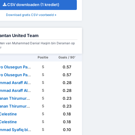
CSV downloaden (1 krediet)
Download gratis CSV-voorbeeld »
antan United Team
ten van Muhammad Danial Haqim bin Deraman op
u
Positie
Goals / 90'
lusegun Patrick Omosuyi
0.57
S
lusegun Patrick Omosuyi
0.57
S
sraff Aliffuddin bin Yasin
0.28
S
sraff Aliffuddin bin Yasin
0.28
S
nan Thirumurugan
0.23
S
nan Thirumurugan
0.23
S
Celestine
0.18
S
Celestine
0.18
S
d Syafiq bin Ismail
0.10
S