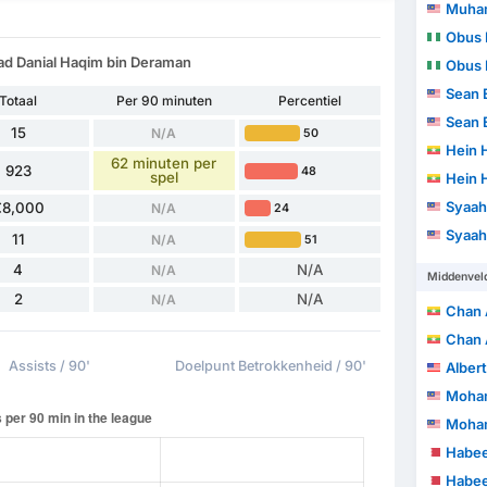
Muhamma
Obus 
d Danial Haqim bin Deraman
Obus 
Sean 
Totaal
Per 90 minuten
Percentiel
Sean 
15
N/A
50
Hein 
62 minuten per
923
48
spel
Hein 
Syaah
€8,000
N/A
24
Syaah
11
N/A
51
4
N/A
N/A
Middenvel
2
N/A
N/A
Chan 
Chan 
Assists / 90'
Doelpunt Betrokkenheid / 90'
Alber
Mohammad 
Mohammad 
Habee
Habee