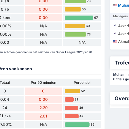
0
0.00
73
/ 0
Muhammad
0
0.00
55
/ 0
Managers
0 keer
0.00
97
Jae-H
0.00%
N/A
69
Jae-H
0.00%
N/A
73
Akmal Ri
0.00
N/A
N/A
n schoten genomen in het seizoen van Super League 2025/2026
Trofee
eëren van kansen
Muhammad
0 titels 
Totaal
Per 90 minuten
Percentiel
0
0
52
Overd
0.04
0.00
31
24
2.29
46
21
2.01
47
/ 24
87.50%
N/A
85