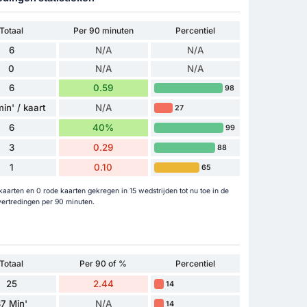
Totaal
Per 90 minuten
Percentiel
6
N/A
N/A
0
N/A
N/A
6
0.59
98
in' / kaart
N/A
27
6
40%
99
3
0.29
88
1
0.10
65
rten en 0 rode kaarten gekregen in 15 wedstrijden tot nu toe in de
ertredingen per 90 minuten.
Totaal
Per 90 of %
Percentiel
25
2.44
14
7 Min'
N/A
14