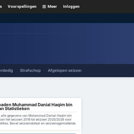
s
Voorspellingen
Meer
Inloggen
erdedig
Strafschop
Afgelopen seizoenen
aden Muhammad Danial Haqim bin
n Statistieken
alle gegevens van Muhammad Danial Haqim bin
an het seizoen 2018 tot seizoen 2025/2026 voor
tities. Bevat seizoenstotaal en seizoensgemiddelde.