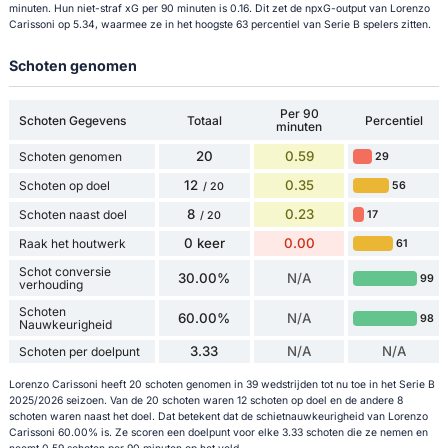
minuten. Hun niet-straf xG per 90 minuten is 0.16. Dit zet de npxG-output van Lorenzo
Carissoni op 5.34, waarmee ze in het hoogste 63 percentiel van Serie B spelers zitten.
Schoten genomen
Per 90
Schoten Gegevens
Totaal
Percentiel
minuten
20
0.59
Schoten genomen
29
12
0.35
Schoten op doel
56
/ 20
8
0.23
Schoten naast doel
17
/ 20
0 keer
0.00
Raak het houtwerk
61
Schot conversie
30.00%
N/A
99
verhouding
Schoten
60.00%
N/A
98
Nauwkeurigheid
3.33
N/A
N/A
Schoten per doelpunt
Lorenzo Carissoni heeft 20 schoten genomen in 39 wedstrijden tot nu toe in het Serie B
2025/2026 seizoen. Van de 20 schoten waren 12 schoten op doel en de andere 8
schoten waren naast het doel. Dat betekent dat de schietnauwkeurigheid van Lorenzo
Carissoni 60.00% is. Ze scoren een doelpunt voor elke 3.33 schoten die ze nemen en