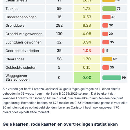
11
28%
Clean Sheets
64
59
1.73
Tackles
73
18
0.53
Onderscheppingen
43
282
8.28
Grondduels
30
139
4.08
Grondduels gewonnen
29
32
0.94
Luchtduels gewonnen
35
35
1.03
Gedribbeld verleden
11
58
1.70
Clearances
52
5
0.15
Geblockte schoten
35
Weggegeven
0
0.00
99
Strafschoppen
Als verdediger heeft Lorenzo Carissoni 37 goals tegen gekregen en 11 clean sheets
gehouden in 39 wedstrijden in de Serie B 2025/2026 seizoen. Dat betekent dat
wanneer Lorenzo Carissoni op het veld staat, hun team elke 81 minuten een doelpunt
tegen kreeg. Bovendien hebben ze 1.73 tackles en 0.53 interceptions gemaakt voor elke
90 minuten dat ze op het veld stonden. Lorenzo Carissoni heeft ook ongeveer 1.70
clearances op hetzelfde moment.
Gele kaarten, rode kaarten en overtredingen statistieken