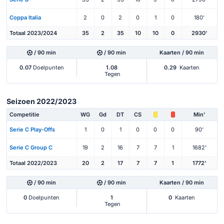
Coppa Italia
2
0
2
0
1
0
180'
Totaal 2023/2024
35
2
35
10
10
0
2930'
/ 90 min
/ 90 min
Kaarten / 90 min
0.07
Doelpunten
1.08
0.29
Kaarten
Tegen
Seizoen 2022/2023
Competitie
WG
Gd
DT
CS
Min'
Serie C Play-Offs
1
0
1
0
0
0
90'
Serie C Group C
19
2
16
7
7
1
1682'
Totaal 2022/2023
20
2
17
7
7
1
1772'
/ 90 min
/ 90 min
Kaarten / 90 min
0
Doelpunten
1
0
Kaarten
Tegen