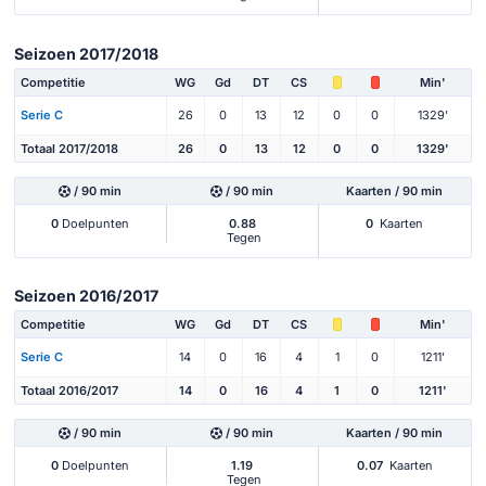
Seizoen 2017/2018
Competitie
WG
Gd
DT
CS
Min'
Serie C
26
0
13
12
0
0
1329'
Totaal 2017/2018
26
0
13
12
0
0
1329'
/ 90 min
/ 90 min
Kaarten / 90 min
0
Doelpunten
0.88
0
Kaarten
Tegen
Seizoen 2016/2017
Competitie
WG
Gd
DT
CS
Min'
Serie C
14
0
16
4
1
0
1211'
Totaal 2016/2017
14
0
16
4
1
0
1211'
/ 90 min
/ 90 min
Kaarten / 90 min
0
Doelpunten
1.19
0.07
Kaarten
Tegen