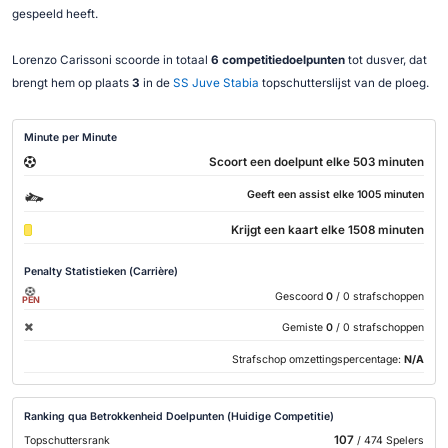
gespeeld heeft.
Lorenzo Carissoni scoorde in totaal
6 competitiedoelpunten
tot dusver, dat
brengt hem op plaats
3
in de
SS Juve Stabia
topschutterslijst van de ploeg.
Minute per Minute
Scoort een doelpunt elke 503 minuten
Geeft een assist elke 1005 minuten
Krijgt een kaart elke 1508 minuten
Penalty Statistieken (Carrière)
Gescoord
0
/ 0 strafschoppen
PEN
Gemiste
0
/ 0 strafschoppen
Strafschop omzettingspercentage:
N/A
Ranking qua Betrokkenheid Doelpunten (Huidige Competitie)
107
Topschuttersrank
/ 474 Spelers