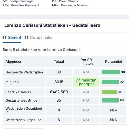
DT
: Doelpunten tegen
CS
: Clean Sheets
PEN
: Penalties Gescoord
Min'
: Gespeelde Minuten
Lorenzo Carissoni Statistieken - Gedetailleerd
Serie B
Coppa Italia
Serie B statistieken voor Lorenzo Carissoni
Per 90
Algemeen
Totaal
Percentiel
minuten
39
Gespeelde Wedstrijden
N/A
98
77 minuten
3015
minuten
92
per spel
€482,560
Jaarlijks salaris
N/A
81
35
Gestarte wedstrijden
N/A
93
Wedstrijden Gesubbed
4
N/A
N/A
In
6
N/A
Wedstrijden uitgesubd
N/A