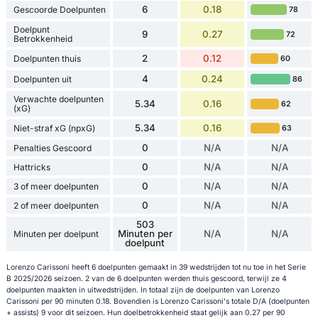
6
0.18
Gescoorde Doelpunten
78
Doelpunt
9
0.27
72
Betrokkenheid
2
0.12
Doelpunten thuis
60
4
0.24
Doelpunten uit
86
Verwachte doelpunten
5.34
0.16
62
(xG)
5.34
0.16
Niet-straf xG (npxG)
63
0
N/A
N/A
Penalties Gescoord
0
N/A
N/A
Hattricks
0
N/A
N/A
3 of meer doelpunten
0
N/A
N/A
2 of meer doelpunten
503
Minuten per
N/A
N/A
Minuten per doelpunt
doelpunt
Lorenzo Carissoni heeft 6 doelpunten gemaakt in 39 wedstrijden tot nu toe in het Serie
B 2025/2026 seizoen. 2 van de 6 doelpunten werden thuis gescoord, terwijl ze 4
doelpunten maakten in uitwedstrijden. In totaal zijn de doelpunten van Lorenzo
Carissoni per 90 minuten 0.18. Bovendien is Lorenzo Carissoni's totale D/A (doelpunten
+ assists) 9 voor dit seizoen. Hun doelbetrokkenheid staat gelijk aan 0.27 per 90