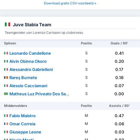
Download gratis CSV-voorbeeld »
Juve Stabia Team
Teamgenoten van Lorenzo Carissoni op clubniveau
Spitsen
Positie
Goals / 90'
Leonardo Candellone
0.41
S
Alvin Obinna Okoro
0.20
S
Alessandro Gabrielloni
0.17
S
Rareş Burnete
0.16
S
Alessio Cacciamani
0.07
S
Matheus Luz Priveato Dos Santos
0.00
S
Middenvelders
Positie
Assists / 90'
Fabio Maistro
0.47
M
Omar Correia
0.06
M
Giuseppe Leone
0.03
M