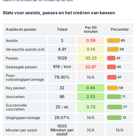
neemt 0.59 schoten per 90 minuten op het veld.
Stats voor assists, passes en het creëren van kansen
Per 90
Assists en passen
Totaal
Percentiel
minuten
3
0.09
Assists
65
4.91
0.14
Verwachte assists (xA)
59
1029
30.23
Passes
42
816
23.97
Geslaagde passen
45
/ 1029
Pass-
79.30%
N/A
47
voltooiingspercentage
32
0.94
Key passen
56
86
2.53
Voorzetten
71
Succesvolle
25
0.73
77
/ 86
voorzetten
29.07%
N/A
Slagingspercentage
72
1005
Minuten per
N/A
N/A
Minuten per assist
assist