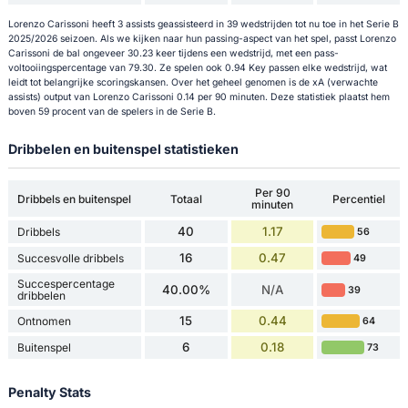
Lorenzo Carissoni heeft 3 assists geassisteerd in 39 wedstrijden tot nu toe in het Serie B
2025/2026 seizoen. Als we kijken naar hun passing-aspect van het spel, passt Lorenzo
Carissoni de bal ongeveer 30.23 keer tijdens een wedstrijd, met een pass-
voltooiingspercentage van 79.30. Ze spelen ook 0.94 Key passen elke wedstrijd, wat
leidt tot belangrijke scoringskansen. Over het geheel genomen is de xA (verwachte
assists) output van Lorenzo Carissoni 0.14 per 90 minuten. Deze statistiek plaatst hem
boven 59 procent van de spelers in de Serie B.
Dribbelen en buitenspel statistieken
Per 90
Dribbels en buitenspel
Totaal
Percentiel
minuten
40
1.17
Dribbels
56
16
0.47
Succesvolle dribbels
49
Succespercentage
40.00%
N/A
39
dribbelen
15
0.44
Ontnomen
64
6
0.18
Buitenspel
73
Penalty Stats