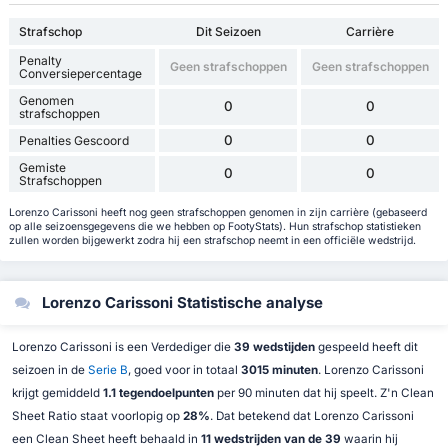
Strafschop
Dit Seizoen
Carrière
Penalty
Geen strafschoppen
Geen strafschoppen
Conversiepercentage
Genomen
0
0
strafschoppen
0
0
Penalties Gescoord
Gemiste
0
0
Strafschoppen
Lorenzo Carissoni heeft nog geen strafschoppen genomen in zijn carrière (gebaseerd
op alle seizoensgegevens die we hebben op FootyStats). Hun strafschop statistieken
zullen worden bijgewerkt zodra hij een strafschop neemt in een officiële wedstrijd.
Lorenzo Carissoni Statistische analyse
Lorenzo Carissoni is een Verdediger die
39 wedstijden
gespeeld heeft dit
seizoen in de
Serie B
, goed voor in totaal
3015 minuten
. Lorenzo Carissoni
krijgt gemiddeld
1.1 tegendoelpunten
per 90 minuten dat hij speelt. Z'n Clean
Sheet Ratio staat voorlopig op
28%
. Dat betekend dat Lorenzo Carissoni
een Clean Sheet heeft behaald in
11 wedstrijden van de 39
waarin hij