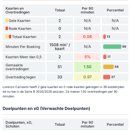
Kaarten en
Per 90
Totaal
Percentiel
Overtredingen
minuten
2
N/A
N/A
Gele Kaarten
0
N/A
N/A
Rode Kaarten
2
0.06
Totaal Kaarten
13
1508 min' /
N/A
Minuten Per Boeking
96
kaart
2
5%
Kaarten Meer dan 0,5
17
Gemaakte
51
1.50
56
overtredingen
33
0.97
Overtreding tegen
37
Lorenzo Carissoni heeft 2 gele kaarten en 0 rode kaarten gekregen in 39 wedstrijden
tot nu toe in de Serie B 2025/2026 seizoen. Ze maken 1.50 overtredingen per 90
minuten.
Doelpunten en xG (Verwachte Doelpunten)
Doelpunten, xG,
Per 90
Totaal
Percentiel
Schoten
minuten