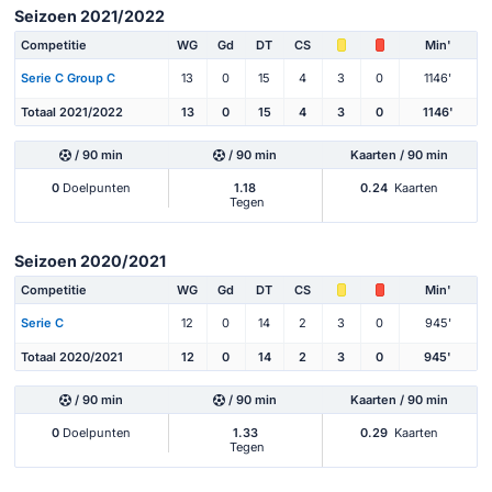
Seizoen 2021/2022
Competitie
WG
Gd
DT
CS
Min'
Serie C Group C
13
0
15
4
3
0
1146'
Totaal 2021/2022
13
0
15
4
3
0
1146'
/ 90 min
/ 90 min
Kaarten / 90 min
0
Doelpunten
1.18
0.24
Kaarten
Tegen
Seizoen 2020/2021
Competitie
WG
Gd
DT
CS
Min'
Serie C
12
0
14
2
3
0
945'
Totaal 2020/2021
12
0
14
2
3
0
945'
/ 90 min
/ 90 min
Kaarten / 90 min
0
Doelpunten
1.33
0.29
Kaarten
Tegen