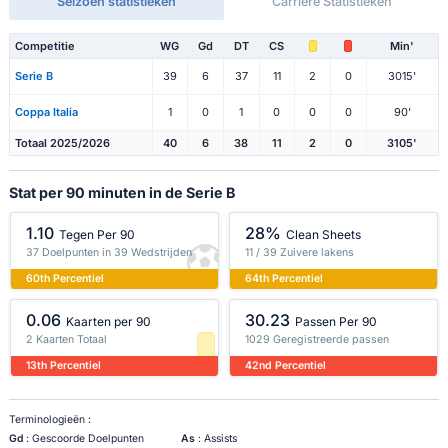
Seizoen statistieken
Carrière Statistieken
Competitie
WG
Gd
DT
CS
Min'
Serie B
39
6
37
11
2
0
3015'
Coppa Italia
1
0
1
0
0
0
90'
Totaal 2025/2026
40
6
38
11
2
0
3105'
Stat per 90 minuten in de Serie B
1.10
28%
Tegen Per 90
Clean Sheets
37 Doelpunten in 39 Wedstrijden
11 / 39 Zuivere lakens
60th Percentiel
64th Percentiel
0.06
30.23
Kaarten per 90
Passen Per 90
2 Kaarten Totaal
1029 Geregistreerde passen
13th Percentiel
42nd Percentiel
Terminologieën :
Gd
: Gescoorde Doelpunten
As
: Assists