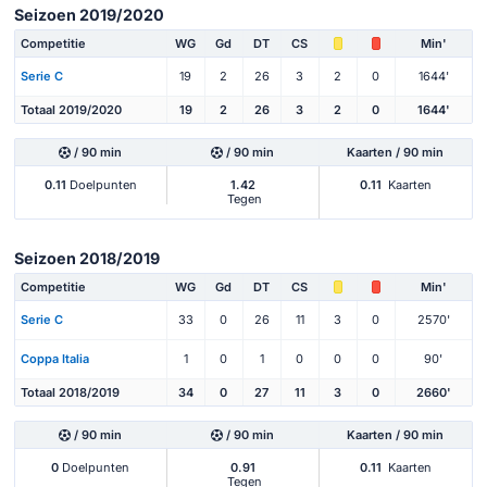
Seizoen 2019/2020
Competitie
WG
Gd
DT
CS
Min'
Serie C
19
2
26
3
2
0
1644'
Totaal 2019/2020
19
2
26
3
2
0
1644'
/ 90 min
/ 90 min
Kaarten / 90 min
0.11
Doelpunten
1.42
0.11
Kaarten
Tegen
Seizoen 2018/2019
Competitie
WG
Gd
DT
CS
Min'
Serie C
33
0
26
11
3
0
2570'
Coppa Italia
1
0
1
0
0
0
90'
Totaal 2018/2019
34
0
27
11
3
0
2660'
/ 90 min
/ 90 min
Kaarten / 90 min
0
Doelpunten
0.91
0.11
Kaarten
Tegen