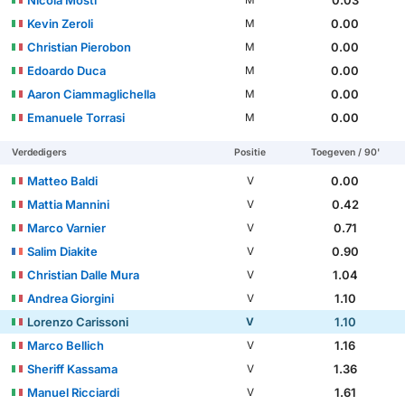
Nicola Mosti
0.03
M
Kevin Zeroli
0.00
M
Christian Pierobon
0.00
M
Edoardo Duca
0.00
M
Aaron Ciammaglichella
0.00
M
Emanuele Torrasi
0.00
M
Verdedigers
Positie
Toegeven / 90'
Matteo Baldi
0.00
V
Mattia Mannini
0.42
V
Marco Varnier
0.71
V
Salim Diakite
0.90
V
Christian Dalle Mura
1.04
V
Andrea Giorgini
1.10
V
Lorenzo Carissoni
1.10
V
Marco Bellich
1.16
V
Sheriff Kassama
1.36
V
Manuel Ricciardi
1.61
V