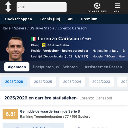
COMPETITIES
MENU
Hoekschoppen
Tennis (EN)
API
Premium
Italië
/
Spelers
/
SS Juve Stabia
/
Lorenzo Carissoni
Voorspelling
Lorenzo Carissoni
Stats
Ploeg :
SS Juve Stabia
Positie :
Verdediger - Rechts verdediger
Nationaliteit :
Italy
Bir
Leeftijd (Geboortedatum) :
29 (7/2/1997)
Hoogte :
180cm
Gewic
Algemeen
Doelpunten, xG, Schoten
Assisteert en Passen
2025/2026
2024/2025
2023/2024
2022/2023
202
2025/2026 en carrière statistieken
- Lorenzo Carissoni
Gemiddelde waardering in de Serie B
6.81
Ranking Tegendoelpunten : 77 / 196 Spelers