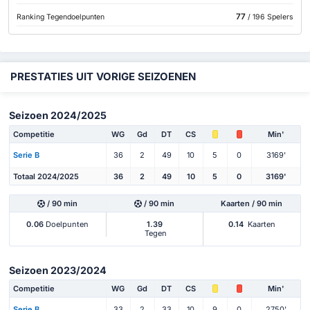
77
Ranking Tegendoelpunten
/ 196 Spelers
PRESTATIES UIT VORIGE SEIZOENEN
Seizoen 2024/2025
Competitie
WG
Gd
DT
CS
Min'
Serie B
36
2
49
10
5
0
3169'
Totaal 2024/2025
36
2
49
10
5
0
3169'
/ 90 min
/ 90 min
Kaarten / 90 min
0.06
Doelpunten
1.39
0.14
Kaarten
Tegen
Seizoen 2023/2024
Competitie
WG
Gd
DT
CS
Min'
Serie B
33
2
33
10
9
0
2750'