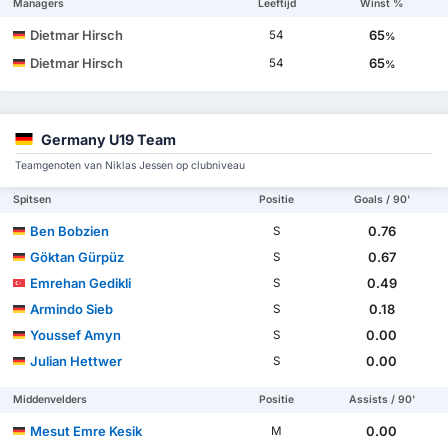
Managers
Leeftijd
Winst %
Dietmar Hirsch
65
54
%
Dietmar Hirsch
65
54
%
Germany U19 Team
Teamgenoten van Niklas Jessen op clubniveau
Spitsen
Positie
Goals / 90'
Ben Bobzien
0.76
S
Göktan Gürpüz
0.67
S
Emrehan Gedikli
0.49
S
Armindo Sieb
0.18
S
Youssef Amyn
0.00
S
Julian Hettwer
0.00
S
Middenvelders
Positie
Assists / 90'
Mesut Emre Kesik
0.00
M