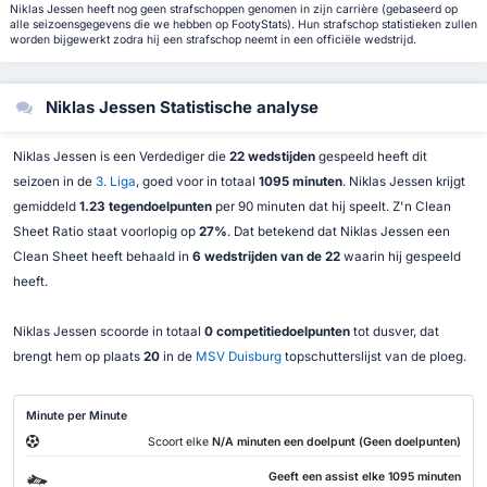
Niklas Jessen heeft nog geen strafschoppen genomen in zijn carrière (gebaseerd op
alle seizoensgegevens die we hebben op FootyStats). Hun strafschop statistieken zullen
worden bijgewerkt zodra hij een strafschop neemt in een officiële wedstrijd.
Niklas Jessen Statistische analyse
Niklas Jessen is een Verdediger die
22 wedstijden
gespeeld heeft dit
seizoen in de
3. Liga
, goed voor in totaal
1095 minuten
. Niklas Jessen krijgt
gemiddeld
1.23 tegendoelpunten
per 90 minuten dat hij speelt. Z'n Clean
Sheet Ratio staat voorlopig op
27%
. Dat betekend dat Niklas Jessen een
Clean Sheet heeft behaald in
6 wedstrijden van de 22
waarin hij gespeeld
heeft.
Niklas Jessen scoorde in totaal
0 competitiedoelpunten
tot dusver, dat
brengt hem op plaats
20
in de
MSV Duisburg
topschutterslijst van de ploeg.
Minute per Minute
Scoort elke
N/A minuten een doelpunt (Geen doelpunten)
Geeft een assist elke 1095 minuten