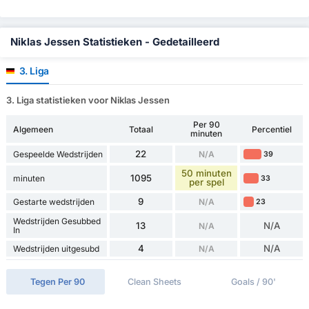
Niklas Jessen Statistieken - Gedetailleerd
3. Liga
3. Liga statistieken voor Niklas Jessen
Per 90
Algemeen
Totaal
Percentiel
minuten
22
Gespeelde Wedstrijden
N/A
39
50 minuten
1095
minuten
33
per spel
9
Gestarte wedstrijden
N/A
23
Wedstrijden Gesubbed
13
N/A
N/A
In
4
N/A
Wedstrijden uitgesubd
N/A
Tegen Per 90
Clean Sheets
Goals / 90'