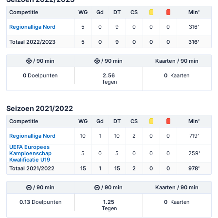
Competitie
WG
Gd
DT
CS
Min'
Regionalliga Nord
5
0
9
0
0
0
316'
Totaal 2022/2023
5
0
9
0
0
0
316'
/ 90 min
/ 90 min
Kaarten / 90 min
0
Doelpunten
2.56
0
Kaarten
Tegen
Seizoen 2021/2022
Competitie
WG
Gd
DT
CS
Min'
Regionalliga Nord
10
1
10
2
0
0
719'
UEFA Europees
Kampioenschap
5
0
5
0
0
0
259'
Kwalificatie U19
Totaal 2021/2022
15
1
15
2
0
0
978'
/ 90 min
/ 90 min
Kaarten / 90 min
0.13
Doelpunten
1.25
0
Kaarten
Tegen