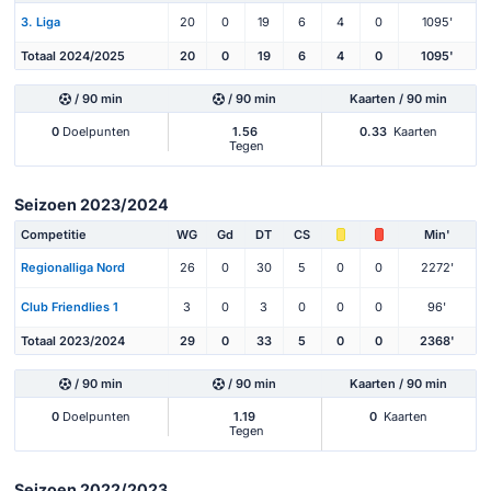
3. Liga
20
0
19
6
4
0
1095'
Totaal 2024/2025
20
0
19
6
4
0
1095'
/ 90 min
/ 90 min
Kaarten / 90 min
0
Doelpunten
1.56
0.33
Kaarten
Tegen
Seizoen 2023/2024
Competitie
WG
Gd
DT
CS
Min'
Regionalliga Nord
26
0
30
5
0
0
2272'
Club Friendlies 1
3
0
3
0
0
0
96'
Totaal 2023/2024
29
0
33
5
0
0
2368'
/ 90 min
/ 90 min
Kaarten / 90 min
0
Doelpunten
1.19
0
Kaarten
Tegen
Seizoen 2022/2023