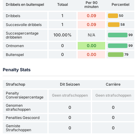
Per 90
Dribbels en buitenspel
Totaal
Percentiel
minuten
1
0.09
Dribbels
50
1
0.09
Succesvolle dribbels
58
Succespercentage
100.00%
N/A
99
dribbelen
0
0.00
Ontnomen
99
0
0.00
Buitenspel
79
Penalty Stats
Strafschop
Dit Seizoen
Carrière
Penalty
Geen strafschoppen
Geen strafschoppen
Conversiepercentage
Genomen
0
0
strafschoppen
0
0
Penalties Gescoord
Gemiste
0
0
Strafschoppen