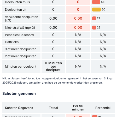
0
0
Doelpunten thuis
46
0
0
Doelpunten uit
50
Verwachte doelpunten
0.00
0.00
22
(xG)
0.00
0.00
Niet-straf xG (npxG)
23
0
N/A
N/A
Penalties Gescoord
0
N/A
N/A
Hattricks
0
N/A
N/A
3 of meer doelpunten
0
N/A
N/A
2 of meer doelpunten
0 Minuten
per
N/A
N/A
Minuten per doelpunt
doelpunt
Niklas Jessen heeft tot nu toe nog geen doelpunten gemaakt in het seizoen van 3. Liga
2025/2026 seizoen. We zullen zien hoe ze de komende wedstrijden presteren.
Schoten genomen
Per 90
Schoten Gegevens
Totaal
Percentiel
minuten