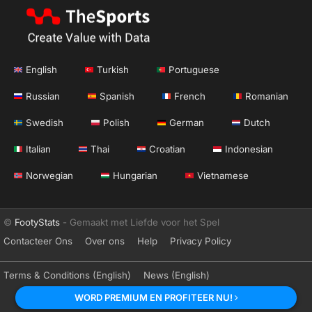
English
Turkish
Portuguese
Russian
Spanish
French
Romanian
Swedish
Polish
German
Dutch
Italian
Thai
Croatian
Indonesian
Norwegian
Hungarian
Vietnamese
©
FootyStats
- Gemaakt met Liefde voor het Spel
Contacteer Ons
Over ons
Help
Privacy Policy
Terms & Conditions (English)
News (English)
WORD PREMIUM EN PROFITEER NU!