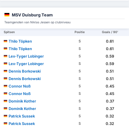
MSV Duisburg Team
Teamgenoten van Niklas Jessen op clubniveau
Spitsen
Positie
Goals / 90'
Thilo Töpken
0.61
S
Thilo Töpken
0.61
S
Lex-Tyger Lobinger
0.59
S
Lex-Tyger Lobinger
0.59
S
Dennis Borkowski
0.51
S
Dennis Borkowski
0.51
S
Connor Noß
0.45
S
Connor Noß
0.45
S
Dominik Kother
0.37
S
Dominik Kother
0.37
S
Patrick Sussek
0.32
S
Patrick Sussek
0.32
S