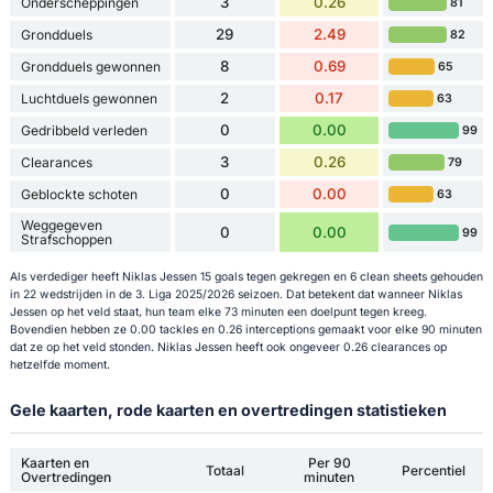
3
0.26
Onderscheppingen
81
29
2.49
Grondduels
82
8
0.69
Grondduels gewonnen
65
2
0.17
Luchtduels gewonnen
63
0
0.00
Gedribbeld verleden
99
3
0.26
Clearances
79
0
0.00
Geblockte schoten
63
Weggegeven
0
0.00
99
Strafschoppen
Als verdediger heeft Niklas Jessen 15 goals tegen gekregen en 6 clean sheets gehouden
in 22 wedstrijden in de 3. Liga 2025/2026 seizoen. Dat betekent dat wanneer Niklas
Jessen op het veld staat, hun team elke 73 minuten een doelpunt tegen kreeg.
Bovendien hebben ze 0.00 tackles en 0.26 interceptions gemaakt voor elke 90 minuten
dat ze op het veld stonden. Niklas Jessen heeft ook ongeveer 0.26 clearances op
hetzelfde moment.
Gele kaarten, rode kaarten en overtredingen statistieken
Kaarten en
Per 90
Totaal
Percentiel
Overtredingen
minuten