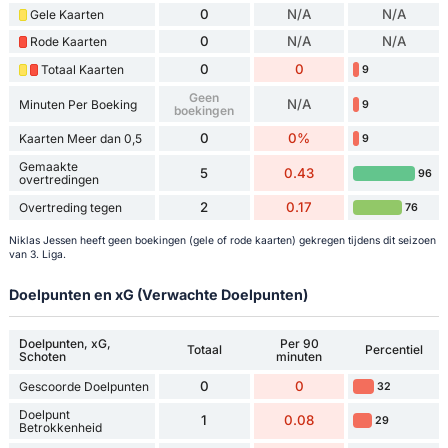
0
N/A
N/A
Gele Kaarten
0
N/A
N/A
Rode Kaarten
0
0
Totaal Kaarten
9
Geen
N/A
Minuten Per Boeking
9
boekingen
0
0%
Kaarten Meer dan 0,5
9
Gemaakte
5
0.43
96
overtredingen
2
0.17
Overtreding tegen
76
Niklas Jessen heeft geen boekingen (gele of rode kaarten) gekregen tijdens dit seizoen
van 3. Liga.
Doelpunten en xG (Verwachte Doelpunten)
Doelpunten, xG,
Per 90
Totaal
Percentiel
Schoten
minuten
0
0
Gescoorde Doelpunten
32
Doelpunt
1
0.08
29
Betrokkenheid