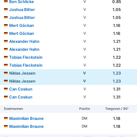
Ben Schlicke
0.85
V
Joshua Bitter
1.05
V
Joshua Bitter
1.05
V
Mert Göckan
1.16
V
Mert Göckan
1.16
V
Alexander Hahn
1.21
V
Alexander Hahn
1.21
V
Tobias Fleckstein
1.22
V
Tobias Fleckstein
1.22
V
Niklas Jessen
1.23
V
Niklas Jessen
1.23
V
Can Coskun
1.31
V
Can Coskun
1.31
V
Doelmannen
Positie
Toegeven / 90'
Maximilian Braune
1.18
DM
Maximilian Braune
1.18
DM