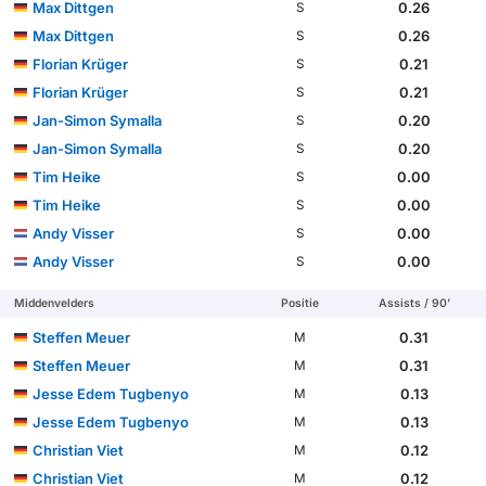
Max Dittgen
0.26
S
Max Dittgen
0.26
S
Florian Krüger
0.21
S
Florian Krüger
0.21
S
Jan-Simon Symalla
0.20
S
Jan-Simon Symalla
0.20
S
Tim Heike
0.00
S
Tim Heike
0.00
S
Andy Visser
0.00
S
Andy Visser
0.00
S
Middenvelders
Positie
Assists / 90'
Steffen Meuer
0.31
M
Steffen Meuer
0.31
M
Jesse Edem Tugbenyo
0.13
M
Jesse Edem Tugbenyo
0.13
M
Christian Viet
0.12
M
Christian Viet
0.12
M