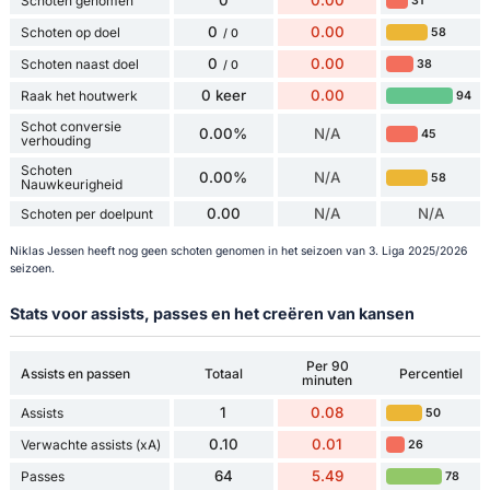
0
0.00
Schoten genomen
31
0
0.00
Schoten op doel
58
/ 0
0
0.00
Schoten naast doel
38
/ 0
0 keer
0.00
Raak het houtwerk
94
Schot conversie
0.00%
N/A
45
verhouding
Schoten
0.00%
N/A
58
Nauwkeurigheid
0.00
N/A
N/A
Schoten per doelpunt
Niklas Jessen heeft nog geen schoten genomen in het seizoen van 3. Liga 2025/2026
seizoen.
Stats voor assists, passes en het creëren van kansen
Per 90
Assists en passen
Totaal
Percentiel
minuten
1
0.08
Assists
50
0.10
0.01
Verwachte assists (xA)
26
64
5.49
Passes
78