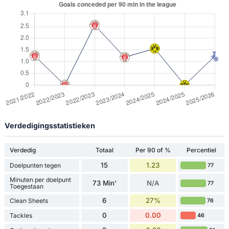
Verdedigingsstatistieken
Verdedig
Totaal
Per 90 of %
Percentiel
15
1.23
Doelpunten tegen
77
Minuten per doelpunt
73 Min'
N/A
77
Toegestaan
6
27%
Clean Sheets
76
0
0.00
Tackles
46