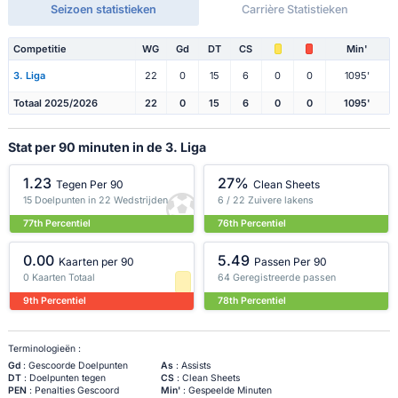
Seizoen statistieken
Carrière Statistieken
Competitie
WG
Gd
DT
CS
Min'
3. Liga
22
0
15
6
0
0
1095'
Totaal 2025/2026
22
0
15
6
0
0
1095'
Stat per 90 minuten in de 3. Liga
1.23
27%
Tegen Per 90
Clean Sheets
15 Doelpunten in 22 Wedstrijden
6 / 22 Zuivere lakens
77th Percentiel
76th Percentiel
0.00
5.49
Kaarten per 90
Passen Per 90
0 Kaarten Totaal
64 Geregistreerde passen
9th Percentiel
78th Percentiel
Terminologieën :
Gd
: Gescoorde Doelpunten
As
: Assists
DT
: Doelpunten tegen
CS
: Clean Sheets
PEN
: Penalties Gescoord
Min'
: Gespeelde Minuten