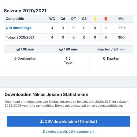
Seizoen 2020/2021
Competitie
WG
Gd
DT
CS
Min'
U19 Bundesliga
4
0
6
0
0
0
360'
Totaal 2020/2021
4
0
6
0
0
0
360'
/ 90 min
/ 90 min
Kaarten / 90 min
0
Doelpunten
1.5
0
Kaarten
Tegen
Downloaden Niklas Jessen Statistieken
Download alle gegevens van Niklas Jessen van het seizoen 2020/2021 tot seizoen
2025/2026 voor alle competities. Bevat seizoenstotaal en seizoensgemiddelde.
CSV downloaden (1 krediet)
Download gratis CSV-voorbeeld »