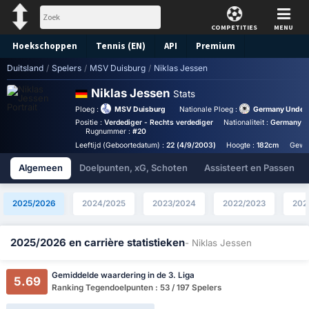
COMPETITIES
MENU
Hoekschoppen
Tennis (EN)
API
Premium
Duitsland
/
Spelers
/
MSV Duisburg
/
Niklas Jessen
Voorspelling
Niklas Jessen
Stats
Ploeg :
MSV Duisburg
Nationale Ploeg :
Germany Under 
Positie :
Verdediger - Rechts verdediger
Nationaliteit :
Germany
Rugnummer :
#20
Leeftijd (Geboortedatum) :
22 (4/9/2003)
Hoogte :
182cm
Gewic
Algemeen
Doelpunten, xG, Schoten
Assisteert en Passen
2025/2026
2024/2025
2023/2024
2022/2023
202
2025/2026 en carrière statistieken
- Niklas Jessen
Gemiddelde waardering in de 3. Liga
5.69
Ranking Tegendoelpunten : 53 / 197 Spelers