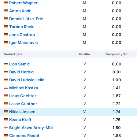
Robert Wagner
0.00
M
Anton Kade
0.00
M
Dennis Lütke-Frie
0.00
M
Torben Rhein
0.00
M
Jens Castrop
0.00
M
Igor Matanovic
0.00
M
Verdedigers
Positie
Toegeven / 90'
Lion Semic
0.00
V
David Herold
0.91
V
David Ludwig Lelle
1.00
V
Michael Kostka
1.41
V
Linus Gechter
1.67
V
Lasse Günther
1.72
V
Niklas Jessen
1.74
V
Keanu Kraft
1.75
V
Bright Akwo Arrey-Mbi
1.80
V
Clemens Riedel
1.88
V