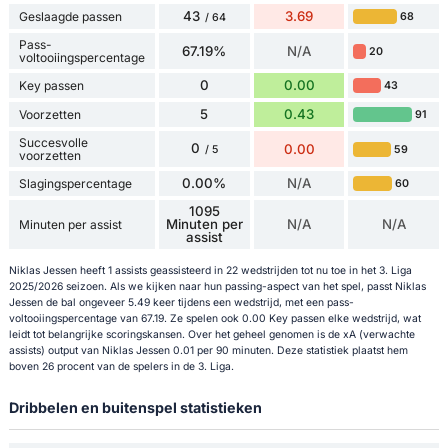
43
3.69
Geslaagde passen
68
/ 64
Pass-
67.19%
N/A
20
voltooiingspercentage
0
0.00
Key passen
43
5
0.43
Voorzetten
91
Succesvolle
0
0.00
59
/ 5
voorzetten
0.00%
N/A
Slagingspercentage
60
1095
Minuten per
N/A
N/A
Minuten per assist
assist
Niklas Jessen heeft 1 assists geassisteerd in 22 wedstrijden tot nu toe in het 3. Liga
2025/2026 seizoen. Als we kijken naar hun passing-aspect van het spel, passt Niklas
Jessen de bal ongeveer 5.49 keer tijdens een wedstrijd, met een pass-
voltooiingspercentage van 67.19. Ze spelen ook 0.00 Key passen elke wedstrijd, wat
leidt tot belangrijke scoringskansen. Over het geheel genomen is de xA (verwachte
assists) output van Niklas Jessen 0.01 per 90 minuten. Deze statistiek plaatst hem
boven 26 procent van de spelers in de 3. Liga.
Dribbelen en buitenspel statistieken