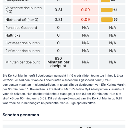
Verwachte doelpunten
0.81
0.09
63
(xG)
0.81
0.09
Niet-straf xG (npxG)
65
0
N/A
N/A
Penalties Gescoord
0
N/A
N/A
Hattricks
0
N/A
N/A
3 of meer doelpunten
0
N/A
N/A
2 of meer doelpunten
930
Minuten per
N/A
N/A
Minuten per doelpunt
doelpunt
Efe Korkut Martin heeft 1 doelpunten gemaakt in 16 wedstrijden tot nu toe in het 3. Liga
2025/2026 seizoen. 1 van de 1 doelpunten werden thuis gescoord, terwijl ze 0
doelpunten maakten in uitwedstrijden. In totaal zijn de doelpunten van Efe Korkut Martin
per 90 minuten 0.1. Bovendien is Efe Korkut Martin's totale D/A (doelpunten + assists) 1
voor dit seizoen. Hun doelbetrokkenheid staat gelijk aan 0.1 per 90 minuten. Hun niet-
straf xG per 90 minuten is 0.09. Dit zet de npxG-output van Efe Korkut Martin op 0.81,
waarmee ze in het hoogste 65 percentiel van 3. Liga spelers zitten.
Schoten genomen