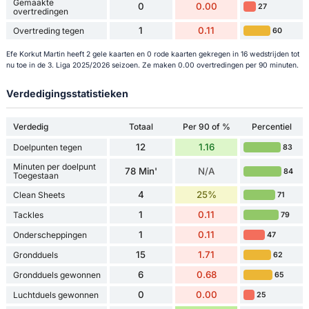
Gemaakte
0
0.00
27
overtredingen
1
0.11
Overtreding tegen
60
Efe Korkut Martin heeft 2 gele kaarten en 0 rode kaarten gekregen in 16 wedstrijden tot
nu toe in de 3. Liga 2025/2026 seizoen. Ze maken 0.00 overtredingen per 90 minuten.
Verdedigingsstatistieken
Verdedig
Totaal
Per 90 of %
Percentiel
12
1.16
Doelpunten tegen
83
Minuten per doelpunt
78 Min'
N/A
84
Toegestaan
4
25%
Clean Sheets
71
1
0.11
Tackles
79
1
0.11
Onderscheppingen
47
15
1.71
Grondduels
62
6
0.68
Grondduels gewonnen
65
0
0.00
Luchtduels gewonnen
25