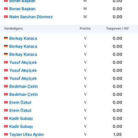
Boran Başkan
0.00
M
Boran Başkan
0.00
M
Naim Saruhan Dönmez
0.00
M
Verdedigers
Positie
Toegeven / 90'
Berkay Karaca
0.00
V
Berkay Karaca
0.00
V
Berkay Karaca
0.00
V
Yusuf Akçiçek
0.00
V
Yusuf Akçiçek
0.00
V
Yusuf Akçiçek
0.00
V
Bedirhan Çetin
0.00
V
Bedirhan Çetin
0.00
V
Erem Özkul
0.00
V
Erem Özkul
0.00
V
Kadir Subaşı
0.00
V
Kadir Subaşı
0.00
V
Taylan Utku Aydın
1.05
V