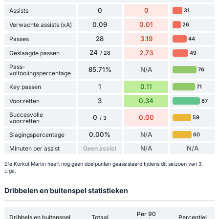
0
0
Assists
31
0.09
0.01
Verwachte assists (xA)
26
28
3.19
Passes
44
24
2.73
Geslaagde passen
49
/ 28
Pass-
85.71%
N/A
76
voltooiingspercentage
1
0.11
Key passen
71
3
0.34
Voorzetten
87
Succesvolle
0
0.00
59
/ 3
voorzetten
0.00%
N/A
Slagingspercentage
60
N/A
N/A
Minuten per assist
Geen assist
Efe Korkut Martin heeft nog geen doelpunten geassisteerd tijdens dit seizoen van 3.
Liga.
Dribbelen en buitenspel statistieken
Per 90
Dribbels en buitenspel
Totaal
Percentiel