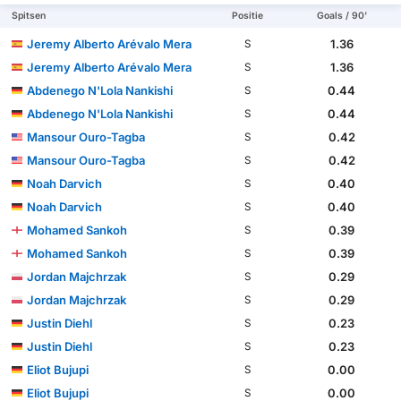
Spitsen
Positie
Goals / 90'
Jeremy Alberto Arévalo Mera
1.36
S
Jeremy Alberto Arévalo Mera
1.36
S
Abdenego N'Lola Nankishi
0.44
S
Abdenego N'Lola Nankishi
0.44
S
Mansour Ouro-Tagba
0.42
S
Mansour Ouro-Tagba
0.42
S
Noah Darvich
0.40
S
Noah Darvich
0.40
S
Mohamed Sankoh
0.39
S
Mohamed Sankoh
0.39
S
Jordan Majchrzak
0.29
S
Jordan Majchrzak
0.29
S
Justin Diehl
0.23
S
Justin Diehl
0.23
S
Eliot Bujupi
0.00
S
Eliot Bujupi
0.00
S