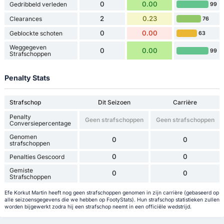
0
0.00
Gedribbeld verleden
99
2
0.23
Clearances
76
0
0.00
Geblockte schoten
63
Weggegeven
0
0.00
99
Strafschoppen
Penalty Stats
Strafschop
Dit Seizoen
Carrière
Penalty
Geen strafschoppen
Geen strafschoppen
Conversiepercentage
Genomen
0
0
strafschoppen
0
0
Penalties Gescoord
Gemiste
0
0
Strafschoppen
Efe Korkut Martin heeft nog geen strafschoppen genomen in zijn carrière (gebaseerd op
alle seizoensgegevens die we hebben op FootyStats). Hun strafschop statistieken zullen
worden bijgewerkt zodra hij een strafschop neemt in een officiële wedstrijd.