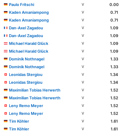
Paulo Fritschi
0.00
V
Kaden Amaniampong
0.71
V
Kaden Amaniampong
0.71
V
Dan-Axel Zagadou
1.09
V
Dan-Axel Zagadou
1.09
V
Michael Harald Glück
1.09
V
Michael Harald Glück
1.09
V
Dominik Nothnagel
1.33
V
Dominik Nothnagel
1.33
V
Leonidas Stergiou
1.34
V
Leonidas Stergiou
1.34
V
Maximilian Tobias Herwerth
1.52
V
Maximilian Tobias Herwerth
1.52
V
Leny Remo Meyer
1.52
V
Leny Remo Meyer
1.52
V
Tim Köhler
1.61
V
Tim Köhler
1.61
V