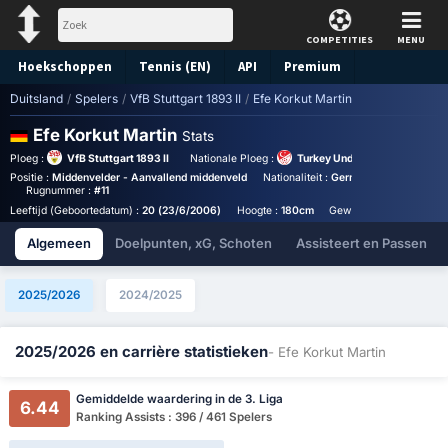
COMPETITIES
MENU
Hoekschoppen
Tennis (EN)
API
Premium
Duitsland
/
Spelers
/
VfB Stuttgart 1893 II
/
Efe Korkut Martin
Voorspelling
Efe Korkut Martin
Stats
Ploeg :
VfB Stuttgart 1893 II
Nationale Ploeg :
Turkey Under 19
Positie :
Middenvelder - Aanvallend middenveld
Nationaliteit :
Germany
Birthplace 
Rugnummer :
#11
Leeftijd (Geboortedatum) :
20 (23/6/2006)
Hoogte :
180cm
Gewicht :
61kg
Algemeen
Doelpunten, xG, Schoten
Assisteert en Passen
2025/2026
2024/2025
2025/2026 en carrière statistieken
- Efe Korkut Martin
Gemiddelde waardering in de 3. Liga
6.44
Ranking Assists : 396 / 461 Spelers