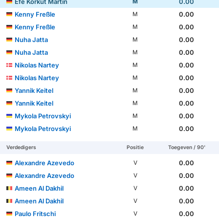
Efe Korkut Martin
0.00
M
Kenny Freßle
0.00
M
Kenny Freßle
0.00
M
Nuha Jatta
0.00
M
Nuha Jatta
0.00
M
Nikolas Nartey
0.00
M
Nikolas Nartey
0.00
M
Yannik Keitel
0.00
M
Yannik Keitel
0.00
M
Mykola Petrovskyi
0.00
M
Mykola Petrovskyi
0.00
M
Verdedigers
Positie
Toegeven / 90'
Alexandre Azevedo
0.00
V
Alexandre Azevedo
0.00
V
Ameen Al Dakhil
0.00
V
Ameen Al Dakhil
0.00
V
Paulo Fritschi
0.00
V