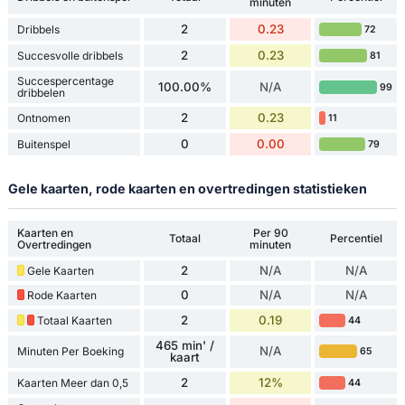
minuten
2
0.23
Dribbels
72
2
0.23
Succesvolle dribbels
81
Succespercentage
100.00%
N/A
99
dribbelen
2
0.23
Ontnomen
11
0
0.00
Buitenspel
79
Gele kaarten, rode kaarten en overtredingen statistieken
Kaarten en
Per 90
Totaal
Percentiel
Overtredingen
minuten
2
N/A
N/A
Gele Kaarten
0
N/A
N/A
Rode Kaarten
2
0.19
Totaal Kaarten
44
465 min' /
N/A
Minuten Per Boeking
65
kaart
2
12%
Kaarten Meer dan 0,5
44