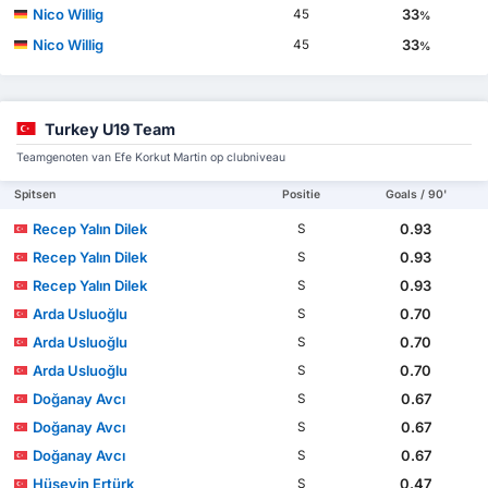
Nico Willig
33
45
%
Nico Willig
33
45
%
Turkey U19 Team
Teamgenoten van Efe Korkut Martin op clubniveau
Spitsen
Positie
Goals / 90'
Recep Yalın Dilek
0.93
S
Recep Yalın Dilek
0.93
S
Recep Yalın Dilek
0.93
S
Arda Usluoğlu
0.70
S
Arda Usluoğlu
0.70
S
Arda Usluoğlu
0.70
S
Doğanay Avcı
0.67
S
Doğanay Avcı
0.67
S
Doğanay Avcı
0.67
S
Hüseyin Ertürk
0.47
S