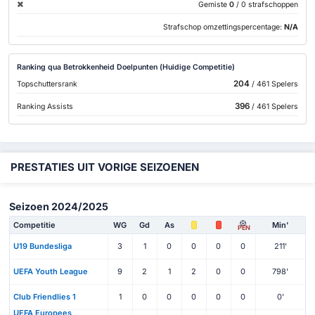
Gemiste
0
/ 0 strafschoppen
Strafschop omzettingspercentage:
N/A
Ranking qua Betrokkenheid Doelpunten (Huidige Competitie)
204
Topschuttersrank
/ 461 Spelers
396
Ranking Assists
/ 461 Spelers
PRESTATIES UIT VORIGE SEIZOENEN
Seizoen 2024/2025
Competitie
WG
Gd
As
Min'
PEN
U19 Bundesliga
3
1
0
0
0
0
211'
UEFA Youth League
9
2
1
2
0
0
798'
Club Friendlies 1
1
0
0
0
0
0
0'
UEFA Europees