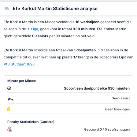
Efe Korkut Martin Statistische analyse
Efe Korkut Martin is een Middenvelder die
16 wedstijden
gespeeld heeft dit
seizoen in de
3. Liga
, goed voor in totaal
930 minuten
. Efe Korkut Martin
geeft gemiddeld
0 assists
per 90 minuten op het veld.
Efe Korkut Martin scoorde een totaal van
1 doelpunten
in dit seizoen in de
competitie tot dusver, wat hem op plaats
17
brengt in de Topscorers Lijst van
VfB Stuttgart 1893 II
.
Minute per Minute
Scoort een doelpunt elke 930 minuten
Geen assist
Geen boekingen
Penalty Statistieken (Carrière)
Gescoord
0
/ 0 strafschoppen
PEN