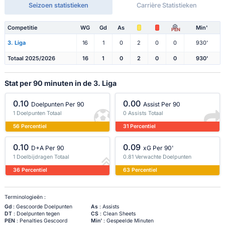
Seizoen statistieken
Carrière Statistieken
Competitie
WG
Gd
As
Min'
PEN
3. Liga
16
1
0
2
0
0
930'
Totaal 2025/2026
16
1
0
2
0
0
930'
Stat per 90 minuten in de 3. Liga
0.10
0.00
Doelpunten Per 90
Assist Per 90
1 Doelpunten Totaal
0 Assists Totaal
56 Percentiel
31 Percentiel
0.10
0.09
D+A Per 90
xG Per 90'
1 Doelbijdragen Totaal
0.81 Verwachte Doelpunten
36 Percentiel
63 Percentiel
Terminologieën :
Gd
: Gescoorde Doelpunten
As
: Assists
DT
: Doelpunten tegen
CS
: Clean Sheets
PEN
: Penalties Gescoord
Min'
: Gespeelde Minuten