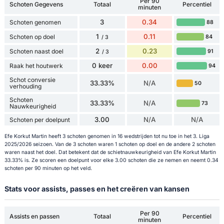
Per 90
Schoten Gegevens
Totaal
Percentiel
minuten
3
0.34
Schoten genomen
88
1
0.11
Schoten op doel
84
/ 3
2
0.23
Schoten naast doel
91
/ 3
0 keer
0.00
Raak het houtwerk
94
Schot conversie
33.33%
N/A
50
verhouding
Schoten
33.33%
N/A
73
Nauwkeurigheid
3.00
N/A
N/A
Schoten per doelpunt
Efe Korkut Martin heeft 3 schoten genomen in 16 wedstrijden tot nu toe in het 3. Liga
2025/2026 seizoen. Van de 3 schoten waren 1 schoten op doel en de andere 2 schoten
waren naast het doel. Dat betekent dat de schietnauwkeurigheid van Efe Korkut Martin
33.33% is. Ze scoren een doelpunt voor elke 3.00 schoten die ze nemen en neemt 0.34
schoten per 90 minuten op het veld.
Stats voor assists, passes en het creëren van kansen
Per 90
Assists en passen
Totaal
Percentiel
minuten