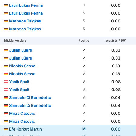
Lauri Lukas Penna
0.00
S
Lauri Lukas Penna
0.00
S
Matheos Tsigkas
0.00
S
Matheos Tsigkas
0.00
S
Middenvelders
Positie
Assists / 90'
Julian Lüers
0.33
M
Julian Lüers
0.33
M
Nicolás Sessa
0.18
M
Nicolás Sessa
0.18
M
Yanik Spalt
0.08
M
Yanik Spalt
0.08
M
Samuele Di Benedetto
0.04
M
Samuele Di Benedetto
0.04
M
Mirza Catovic
0.00
M
Mirza Catovic
0.00
M
Efe Korkut Martin
0.00
M