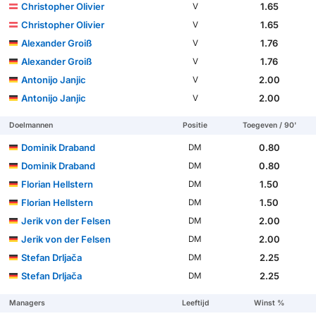
Christopher Olivier
1.65
V
Christopher Olivier
1.65
V
Alexander Groiß
1.76
V
Alexander Groiß
1.76
V
Antonijo Janjic
2.00
V
Antonijo Janjic
2.00
V
Doelmannen
Positie
Toegeven / 90'
Dominik Draband
0.80
DM
Dominik Draband
0.80
DM
Florian Hellstern
1.50
DM
Florian Hellstern
1.50
DM
Jerik von der Felsen
2.00
DM
Jerik von der Felsen
2.00
DM
Stefan Drljača
2.25
DM
Stefan Drljača
2.25
DM
Managers
Leeftijd
Winst %