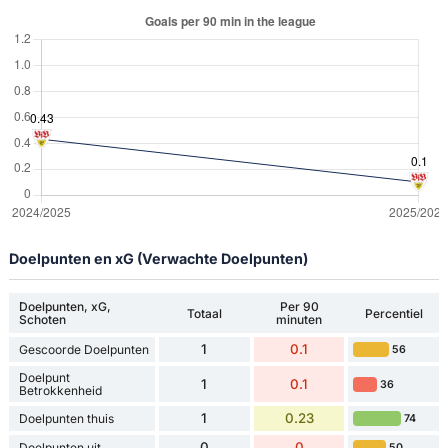
Doelpunten en xG (Verwachte Doelpunten)
Doelpunten, xG,
Per 90
Totaal
Percentiel
Schoten
minuten
1
0.1
Gescoorde Doelpunten
56
Doelpunt
1
0.1
36
Betrokkenheid
1
0.23
Doelpunten thuis
74
0
0
Doelpunten uit
50