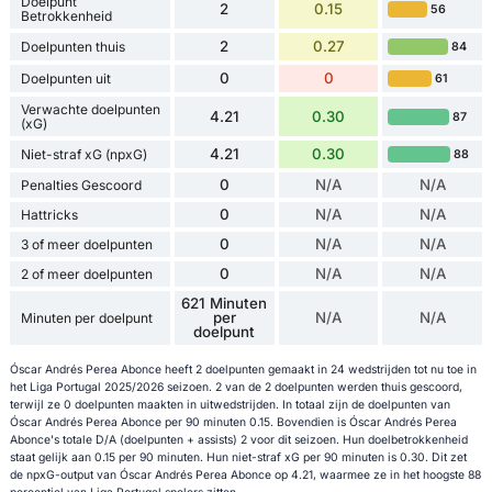
Doelpunt
2
0.15
56
Betrokkenheid
2
0.27
Doelpunten thuis
84
0
0
Doelpunten uit
61
Verwachte doelpunten
4.21
0.30
87
(xG)
4.21
0.30
Niet-straf xG (npxG)
88
0
N/A
N/A
Penalties Gescoord
0
N/A
N/A
Hattricks
0
N/A
N/A
3 of meer doelpunten
0
N/A
N/A
2 of meer doelpunten
621 Minuten
per
N/A
N/A
Minuten per doelpunt
doelpunt
Óscar Andrés Perea Abonce heeft 2 doelpunten gemaakt in 24 wedstrijden tot nu toe in
het Liga Portugal 2025/2026 seizoen. 2 van de 2 doelpunten werden thuis gescoord,
terwijl ze 0 doelpunten maakten in uitwedstrijden. In totaal zijn de doelpunten van
Óscar Andrés Perea Abonce per 90 minuten 0.15. Bovendien is Óscar Andrés Perea
Abonce's totale D/A (doelpunten + assists) 2 voor dit seizoen. Hun doelbetrokkenheid
staat gelijk aan 0.15 per 90 minuten. Hun niet-straf xG per 90 minuten is 0.30. Dit zet
de npxG-output van Óscar Andrés Perea Abonce op 4.21, waarmee ze in het hoogste 88