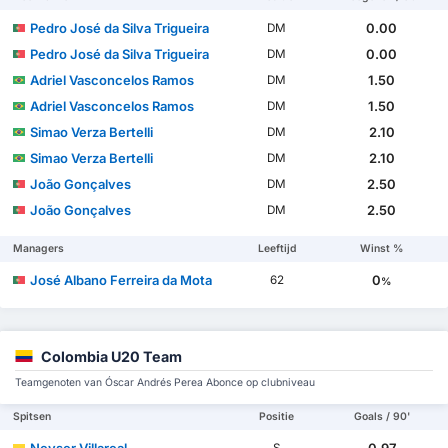
Pedro José da Silva Trigueira
0.00
DM
Pedro José da Silva Trigueira
0.00
DM
Adriel Vasconcelos Ramos
1.50
DM
Adriel Vasconcelos Ramos
1.50
DM
Simao Verza Bertelli
2.10
DM
Simao Verza Bertelli
2.10
DM
João Gonçalves
2.50
DM
João Gonçalves
2.50
DM
Managers
Leeftijd
Winst %
José Albano Ferreira da Mota
0
62
%
Colombia U20 Team
Teamgenoten van Óscar Andrés Perea Abonce op clubniveau
Spitsen
Positie
Goals / 90'