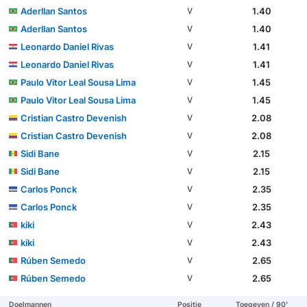
Aderllan Santos
1.40
V
Aderllan Santos
1.40
V
Leonardo Daniel Rivas
1.41
V
Leonardo Daniel Rivas
1.41
V
Paulo Vitor Leal Sousa Lima
1.45
V
Paulo Vitor Leal Sousa Lima
1.45
V
Cristian Castro Devenish
2.08
V
Cristian Castro Devenish
2.08
V
Sidi Bane
2.15
V
Sidi Bane
2.15
V
Carlos Ponck
2.35
V
Carlos Ponck
2.35
V
kiki
2.43
V
kiki
2.43
V
Rúben Semedo
2.65
V
Rúben Semedo
2.65
V
Doelmannen
Positie
Toegeven / 90'