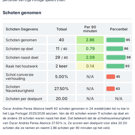
percentiel van Liga Portugal spelers zitten.
Schoten genomen
Per 90
Schoten Gegevens
Totaal
Percentiel
minuten
40
2.86
Schoten genomen
95
11
0.79
Schoten op doel
86
/ 40
29
2.08
Schoten naast doel
98
/ 40
2 keer
0.14
Raak het houtwerk
93
Schot conversie
5.00%
N/A
45
verhouding
Schoten
27.50%
N/A
43
Nauwkeurigheid
20.00
N/A
N/A
Schoten per doelpunt
Óscar Andrés Perea Abonce heeft 40 schoten genomen in 24 wedstrijden tot nu toe in
het Liga Portugal 2025/2026 seizoen. Van de 40 schoten waren 11 schoten op doel en
de andere 29 schoten waren naast het doel. Dat betekent dat de schietnauwkeurigheid
van Óscar Andrés Perea Abonce 27.50% is. Ze scoren een doelpunt voor elke 20.00
schoten die ze nemen en neemt 2.86 schoten per 90 minuten op het veld.