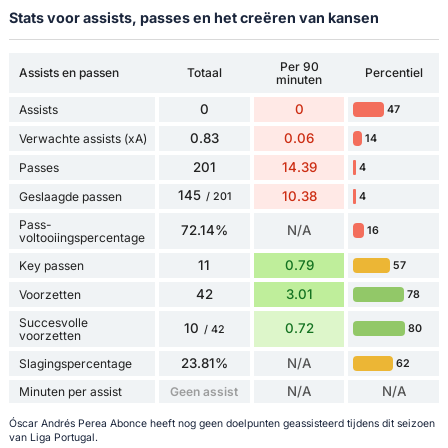
Stats voor assists, passes en het creëren van kansen
Per 90
Assists en passen
Totaal
Percentiel
minuten
0
0
Assists
47
0.83
0.06
Verwachte assists (xA)
14
201
14.39
Passes
4
145
10.38
Geslaagde passen
4
/ 201
Pass-
72.14%
N/A
16
voltooiingspercentage
11
0.79
Key passen
57
42
3.01
Voorzetten
78
Succesvolle
10
0.72
80
/ 42
voorzetten
23.81%
N/A
Slagingspercentage
62
N/A
N/A
Minuten per assist
Geen assist
Óscar Andrés Perea Abonce heeft nog geen doelpunten geassisteerd tijdens dit seizoen
van Liga Portugal.