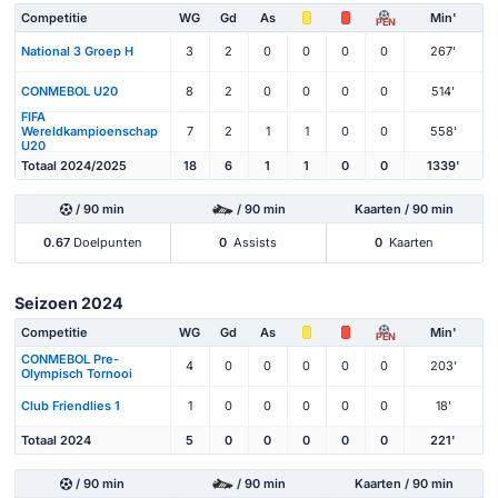
Competitie
WG
Gd
As
Min'
PEN
National 3 Groep H
3
2
0
0
0
0
267'
CONMEBOL U20
8
2
0
0
0
0
514'
FIFA
Wereldkampioenschap
7
2
1
1
0
0
558'
U20
Totaal 2024/2025
18
6
1
1
0
0
1339'
/ 90 min
/ 90 min
Kaarten / 90 min
0.67
Doelpunten
0
Assists
0
Kaarten
Seizoen 2024
Competitie
WG
Gd
As
Min'
PEN
CONMEBOL Pre-
4
0
0
0
0
0
203'
Olympisch Tornooi
Club Friendlies 1
1
0
0
0
0
0
18'
Totaal 2024
5
0
0
0
0
0
221'
/ 90 min
/ 90 min
Kaarten / 90 min