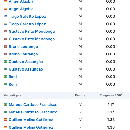
Ángel Algobia
0.00
M
Ángel Algobia
0.00
M
Tiago Galletto López
0.00
M
Tiago Galletto López
0.00
M
Gustavo Pinto Mendonça
0.00
M
Gustavo Pinto Mendonça
0.00
M
Bruno Lourenço
0.00
M
Bruno Lourenço
0.00
M
Gustavo Assunção
0.00
M
Gustavo Assunção
0.00
M
Roni
0.00
M
Roni
0.00
M
Verdedigers
Positie
Toegeven / 90'
Mateus Cardoso Francisco
1.17
V
Mateus Cardoso Francisco
1.17
V
Guillem Molina Gutiérrez
1.38
V
Guillem Molina Gutiérrez
1.38
V