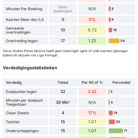
Geen
N/A
Minuten Per Boeking
9
boekingen
0
0%
Kaarten Meer dan 0,5
9
Gemaakte
10
0.72
16
overtredingen
17
1.22
Overtreding tegen
54
Óscar Andrés Perea Abonce heeft geen boekingen (gele of rode kaarten) gekregen
tijdens dit seizoen van Liga Portugal.
Verdedigingsstatistieken
Verdedig
Totaal
Per 90 of %
Percentiel
32
2.32
Doelpunten tegen
3
Minuten per doelpunt
39 Min'
N/A
4
Toegestaan
4
17%
Clean Sheets
19
15
1.07
Tackles
30
15
1.07
Onderscheppingen
71