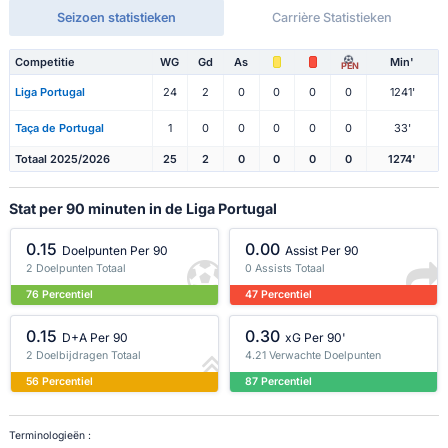
Seizoen statistieken
Carrière Statistieken
Competitie
WG
Gd
As
Min'
PEN
Liga Portugal
24
2
0
0
0
0
1241'
Taça de Portugal
1
0
0
0
0
0
33'
Totaal 2025/2026
25
2
0
0
0
0
1274'
Stat per 90 minuten in de Liga Portugal
0.15
0.00
Doelpunten Per 90
Assist Per 90
2 Doelpunten Totaal
0 Assists Totaal
76 Percentiel
47 Percentiel
0.15
0.30
D+A Per 90
xG Per 90'
2 Doelbijdragen Totaal
4.21 Verwachte Doelpunten
56 Percentiel
87 Percentiel
Terminologieën :