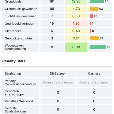
181
12.96
Grondduels
86
66
4.73
Grondduels gewonnen
52
7
0.50
Luchtduels gewonnen
20
19
1.36
Gedribbeld verleden
6
6
0.43
Clearances
8
3
0.21
Geblockte schoten
53
Weggegeven
0
0.00
99
Strafschoppen
Penalty Stats
Strafschop
Dit Seizoen
Carrière
Penalty
Geen strafschoppen
Geen strafschoppen
Conversiepercentage
Genomen
0
0
strafschoppen
0
0
Penalties Gescoord
Gemiste
0
0
Strafschoppen