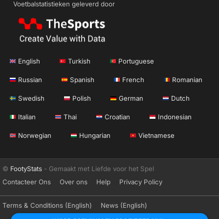
Voetbalstatistieken geleverd door
English
Turkish
Portuguese
Russian
Spanish
French
Romanian
Swedish
Polish
German
Dutch
Italian
Thai
Croatian
Indonesian
Norwegian
Hungarian
Vietnamese
©
FootyStats
- Gemaakt met Liefde voor het Spel
Contacteer Ons
Over ons
Help
Privacy Policy
Terms & Conditions (English)
News (English)