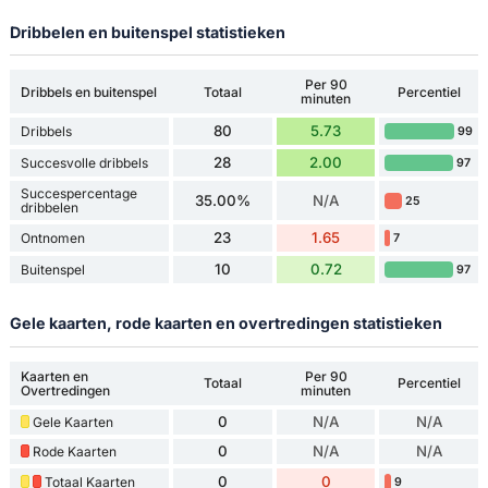
Dribbelen en buitenspel statistieken
Per 90
Dribbels en buitenspel
Totaal
Percentiel
minuten
80
5.73
Dribbels
99
28
2.00
Succesvolle dribbels
97
Succespercentage
35.00%
N/A
25
dribbelen
23
1.65
Ontnomen
7
10
0.72
Buitenspel
97
Gele kaarten, rode kaarten en overtredingen statistieken
Kaarten en
Per 90
Totaal
Percentiel
Overtredingen
minuten
0
N/A
N/A
Gele Kaarten
0
N/A
N/A
Rode Kaarten
0
0
Totaal Kaarten
9