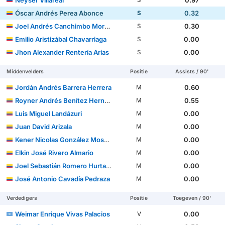
Neyser Villareal
0.97
S
Óscar Andrés Perea Abonce
0.32
S
Joel Andrés Canchimbo Morales
0.30
S
Emilio Aristizábal Chavarriaga
0.00
S
Jhon Alexander Rentería Arias
0.00
S
Middenvelders
Positie
Assists / 90'
Jordán Andrés Barrera Herrera
0.60
M
Royner Andrés Benítez Hernández
0.55
M
Luis Miguel Landázuri
0.00
M
Juan David Arizala
0.00
M
Kener Nicolas González Mosquera
0.00
M
Elkin José Rivero Almario
0.00
M
Joel Sebastián Romero Hurtado
0.00
M
José Antonio Cavadía Pedraza
0.00
M
Verdedigers
Positie
Toegeven / 90'
Weimar Enrique Vivas Palacios
0.00
V