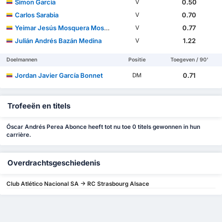
Simon Garcia
0.50
V
Carlos Sarabia
0.70
V
Yeimar Jesús Mosquera Mosquera
0.77
V
Julián Andrés Bazán Medina
1.22
V
Doelmannen
Positie
Toegeven / 90'
Jordan Javier García Bonnet
0.71
DM
Trofeeën en titels
Óscar Andrés Perea Abonce heeft tot nu toe 0 titels gewonnen in hun
carrière.
Overdrachtsgeschiedenis
Club Atlético Nacional SA -> RC Strasbourg Alsace