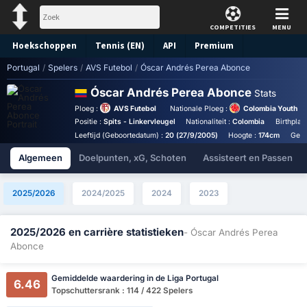
COMPETITIES
MENU
Hoekschoppen
Tennis (EN)
API
Premium
Portugal
/
Spelers
/
AVS Futebol
/
Óscar Andrés Perea Abonce
Voorspelling
Óscar Andrés Perea Abonce
Stats
Ploeg :
AVS Futebol
Nationale Ploeg :
Colombia Youth
Positie :
Spits - Linkervleugel
Nationaliteit :
Colombia
Birthplac
Leeftijd (Geboortedatum) :
20 (27/9/2005)
Hoogte :
174cm
Gewi
Algemeen
Doelpunten, xG, Schoten
Assisteert en Passen
2025/2026
2024/2025
2024
2023
2025/2026 en carrière statistieken
- Óscar Andrés Perea
Abonce
Gemiddelde waardering in de Liga Portugal
6.46
Topschuttersrank : 114 / 422 Spelers