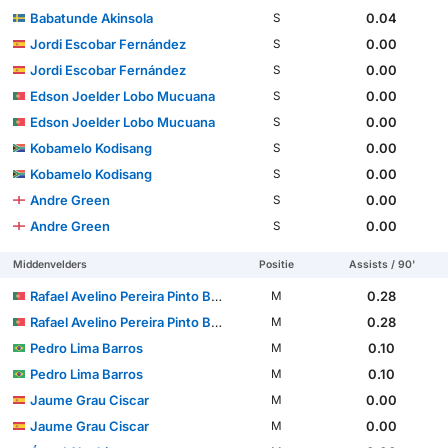
Babatunde Akinsola
0.04
S
Jordi Escobar Fernández
0.00
S
Jordi Escobar Fernández
0.00
S
Edson Joelder Lobo Mucuana
0.00
S
Edson Joelder Lobo Mucuana
0.00
S
Kobamelo Kodisang
0.00
S
Kobamelo Kodisang
0.00
S
Andre Green
0.00
S
Andre Green
0.00
S
Middenvelders
Positie
Assists / 90'
Rafael Avelino Pereira Pinto Barbosa
0.28
M
Rafael Avelino Pereira Pinto Barbosa
0.28
M
Pedro Lima Barros
0.10
M
Pedro Lima Barros
0.10
M
Jaume Grau Ciscar
0.00
M
Jaume Grau Ciscar
0.00
M