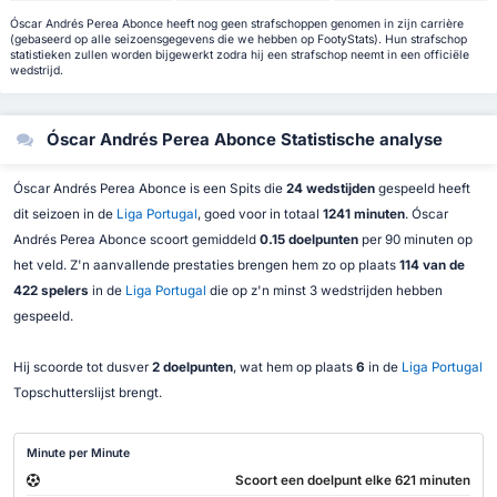
Óscar Andrés Perea Abonce heeft nog geen strafschoppen genomen in zijn carrière
(gebaseerd op alle seizoensgegevens die we hebben op FootyStats). Hun strafschop
statistieken zullen worden bijgewerkt zodra hij een strafschop neemt in een officiële
wedstrijd.
Óscar Andrés Perea Abonce Statistische analyse
Óscar Andrés Perea Abonce is een Spits die
24 wedstijden
gespeeld heeft
dit seizoen in de
Liga Portugal
, goed voor in totaal
1241 minuten
. Óscar
Andrés Perea Abonce scoort gemiddeld
0.15 doelpunten
per 90 minuten op
het veld. Z'n aanvallende prestaties brengen hem zo op plaats
114 van de
422 spelers
in de
Liga Portugal
die op z'n minst 3 wedstrijden hebben
gespeeld.
Hij scoorde tot dusver
2 doelpunten
, wat hem op plaats
6
in de
Liga Portugal
Topschutterslijst brengt.
Minute per Minute
Scoort een doelpunt elke 621 minuten