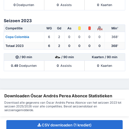
0
Doelpunten
0
Assists
0
Kaarten
Seizoen 2023
Competitie
WG
Gd
As
Min'
PEN
Copa Colombia
6
2
0
0
0
0
368'
Totaal 2023
6
2
0
0
0
0
368'
/ 90 min
/ 90 min
Kaarten / 90 min
0.49
Doelpunten
0
Assists
0
Kaarten
Downloaden Óscar Andrés Perea Abonce Statistieken
Download alle gegevens van Óscar Andrés Perea Abonce van het seizoen 2023 tot
seizoen 2025/2026 voor alle competities. Bevat seizoenstotaal en
seizoensgemiddelde.
CSV downloaden (1 krediet)