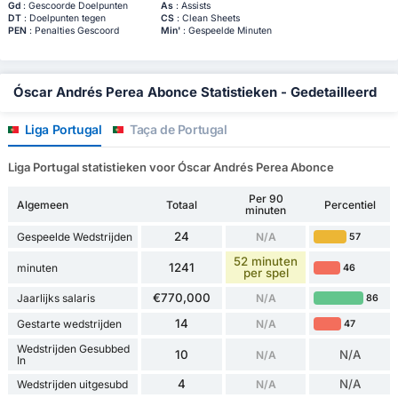
Gd
: Gescoorde Doelpunten
As
: Assists
DT
: Doelpunten tegen
CS
: Clean Sheets
PEN
: Penalties Gescoord
Min'
: Gespeelde Minuten
Óscar Andrés Perea Abonce Statistieken - Gedetailleerd
Liga Portugal
Taça de Portugal
Liga Portugal statistieken voor Óscar Andrés Perea Abonce
Per 90
Algemeen
Totaal
Percentiel
minuten
24
Gespeelde Wedstrijden
N/A
57
52 minuten
1241
minuten
46
per spel
€770,000
Jaarlijks salaris
N/A
86
14
Gestarte wedstrijden
N/A
47
Wedstrijden Gesubbed
10
N/A
N/A
In
4
N/A
Wedstrijden uitgesubd
N/A