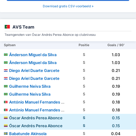
Download gratis CSV-voorbeeld »
AVS Team
Teamgenoten van Óscar Andrés Perea Abonce op clubniveau
Spitsen
Positie
Goals / 90'
Ânderson Miguel da Silva
1.03
S
Ânderson Miguel da Silva
1.03
S
Diego Ariel Duarte Garcete
0.21
S
Diego Ariel Duarte Garcete
0.21
S
Guilherme Neiva Silva
0.19
S
Guilherme Neiva Silva
0.19
S
António Manuel Fernandes Mendes
0.18
S
António Manuel Fernandes Mendes
0.18
S
Óscar Andrés Perea Abonce
0.15
S
Óscar Andrés Perea Abonce
0.15
S
Babatunde Akinsola
0.04
S