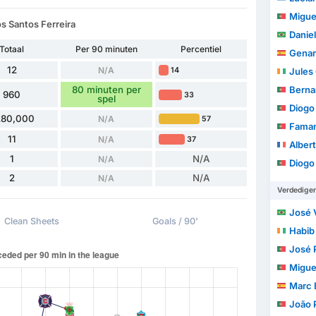
Migue
os Santos Ferreira
Daniel
Totaal
Per 90 minuten
Percentiel
Genaro 
12
N/A
14
Jules C
80 minuten per
Bernardo
960
33
spel
Diogo C
280,000
N/A
57
Faman
11
N/A
37
Albert
1
N/A
N/A
Diogo J
2
N/A
N/A
Verdedige
José Vito
Clean Sheets
Goals / 90'
Habib 
José Ped
Miguel Ân
Marc 
João Pe