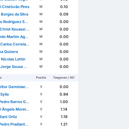
l Cristóvão Pires
0.10
M
 Borges da Silva
0.09
M
Rodríguez Serrano
0.00
M
hrist Kouassi Eboue
0.00
M
 Martim Aguiar Gomes
0.00
M
arlos Correia Amado
0.00
M
a Quizera
0.00
M
 Nicolas Lottin
0.00
M
orge Sousa Martins
0.00
M
rs
Positie
Toegeven / 90'
r Geminiano Cavalieri
0.00
V
Sylla
0.94
V
ro Barros Gonçalves
1.00
V
gelo Moreira Magalhães
1.14
V
Baró Ortiz
1.19
V
dro Pradiante Silva
1.21
V