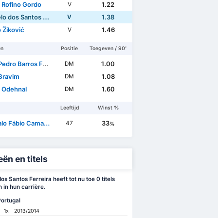
r Rofino Gordo
1.22
V
dos Santos Ferreira
1.38
V
 Žiković
1.46
V
en
Positie
Toegeven / 90'
ro Barros Fernandes
1.00
DM
Bravim
1.08
DM
 Odehnal
1.60
DM
Leeftijd
Winst %
Fábio Camacho Pereira
33
47
%
ën en titels
s Santos Ferreira heeft tot nu toe 0 titels
in hun carrière.
ortugal
1x
2013/2014