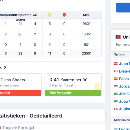
Doelpunten
Doelpunten
CS
Min'
tegen
1
11
4
5
0
960'
2
20
2
6
0
1305'
Uni
0
1
0
0
0
90'
Teamgenot
3
32
6
11
0
2355'
Spitsen
Juan
al 2
Dieu-Me
Pablo 
0.41
Clean Sheets
Kaarten per 90
Zuivere lakens
6 Kaarten Totaal
Jorda
centiel
78th Percentiel
Jair G
João Vic
Junior
atistieken - Gedetailleerd
Middenvel
Taça de Portugal
Luciano 