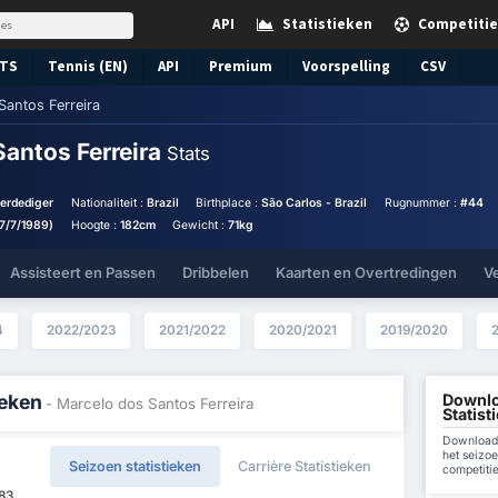
API
Statistieken
Competitie
TS
Tennis (EN)
API
Premium
Voorspelling
CSV
Santos Ferreira
Santos Ferreira
Stats
verdediger
Nationaliteit :
Brazil
Birthplace :
São Carlos - Brazil
Rugnummer :
#44
7/7/1989)
Hoogte :
182cm
Gewicht :
71kg
Assisteert en Passen
Dribbelen
Kaarten en Overtredingen
V
4
2022/2023
2021/2022
2020/2021
2019/2020
Downlo
ieken
- Marcelo dos Santos Ferreira
Statist
Download 
het seizoe
Seizoen statistieken
Carrière Statistieken
competiti
183