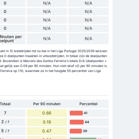
0
N/A
N/A
0
N/A
N/A
0
N/A
N/A
0
N/A
N/A
inuten per
N/A
N/A
oelpunt
kt in 12 wedstrijden tot nu toe in het Liga Portugal 2025/2026 seizoen.
ze 0 doelpunten maakten in uitwedstrijden. In totaal zijn de doelpunten
. Bovendien is Marcelo dos Santos Ferreira's totale D/A (doelpunten +
aat gelijk aan 0.09 per 90 minuten. Hun niet-straf xG per 90 minuten is
Ferreira op 1.10, waarmee ze in het hoogste 55 percentiel van Liga
Totaal
Per 90 minuten
Percentiel
7
0.66
41
2
0.19
44
/ 7
5
0.47
39
/ 7