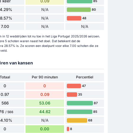
1 keer
0.09
85
14.29%
N/A
80
28.57%
N/A
48
7.00
N/A
N/A
in 12 wedstrijden tot nu toe in het Liga Portugal 2025/2026 seizoen.
re 5 schoten waren naast het doel. Dat betekent dat de
ra 28.57% is. Ze scoren een doelpunt voor elke 7.00 schoten die ze
veld.
eëren van kansen
Totaal
Per 90 minuten
Percentiel
0
0
47
0.97
0.09
35
566
53.06
87
76
44.62
85
/ 566
84.10%
N/A
68
0
0.00
8