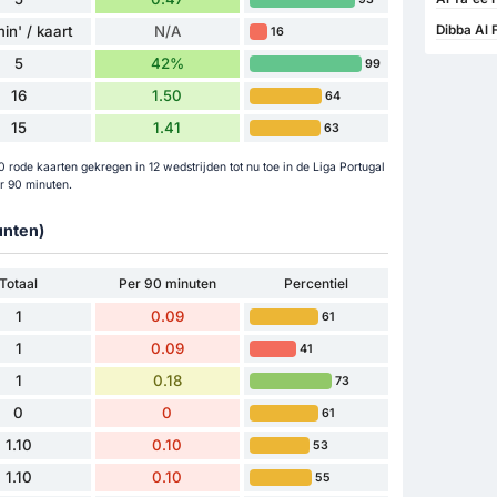
in' / kaart
N/A
Dibba Al 
16
5
42%
99
16
1.50
64
15
1.41
63
 rode kaarten gekregen in 12 wedstrijden tot nu toe in de Liga Portugal
r 90 minuten.
unten)
Totaal
Per 90 minuten
Percentiel
1
0.09
61
1
0.09
41
1
0.18
73
0
0
61
1.10
0.10
53
1.10
0.10
55