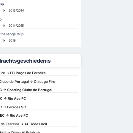
up
1x
2013/2014
p
1x
2014/2015
Challenge Cup
1x
2019
rachtsgeschiedenis
ire -> FC Paços de Ferreira
Clube de Portugal -> Chicago Fire
C -> Sporting Clube de Portugal
C -> Rio Ave FC
C -> Leixões SC
 EC -> Rio Ave FC
de Ferreira -> Al Ta'ee Ha'il
a'il -> Dibba Al Fujairah