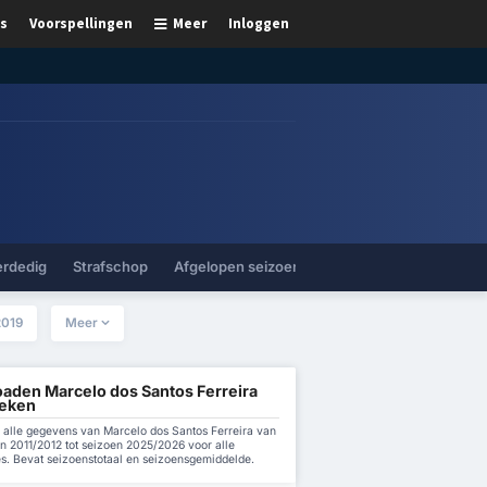
s
Voorspellingen
Meer
Inloggen
erdedig
Strafschop
Afgelopen seizoenen
2019
Meer
aden Marcelo dos Santos Ferreira
ieken
alle gegevens van Marcelo dos Santos Ferreira van
n 2011/2012 tot seizoen 2025/2026 voor alle
es. Bevat seizoenstotaal en seizoensgemiddelde.