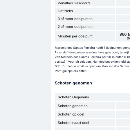
Penalties Gescoord
Hattricks
3 of meer doelpunten
2 of meer doelpunten
960 M
Minuten per doelpunt
d
Marcelo dos Santos Ferreira heeft 1 doelpunten gemaa
1 van de 1 doelpunten werden thuis gescoord, terwijl 
van Marcelo dos Santos Ferreira per 90 minuten 0.09
assists) 1 voor dit seizoen. Hun doelbetrokkenheid st
0.10. Dit zet de npxG-output van Marcelo dos Santos 
Portugal spelers zitten.
Schoten genomen
Schoten Gegevens
Schoten genomen
Schoten op doel
Schoten naast doel