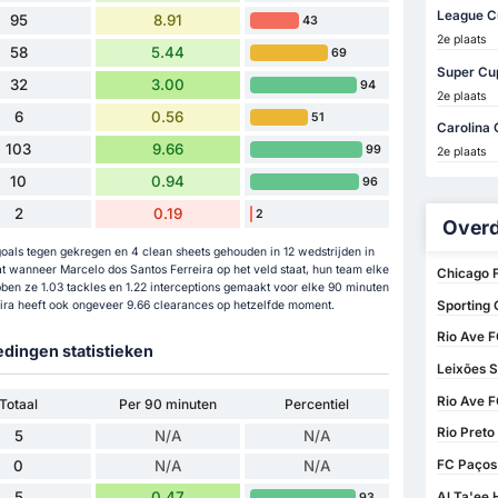
League C
95
8.91
43
2e plaats
58
5.44
69
Super Cu
32
3.00
94
2e plaats
6
0.56
51
Carolina 
103
9.66
99
2e plaats
10
0.94
96
2
0.19
2
Overd
goals tegen gekregen en 4 clean sheets gehouden in 12 wedstrijden in
t wanneer Marcelo dos Santos Ferreira op het veld staat, hun team elke
Chicago F
en ze 1.03 tackles en 1.22 interceptions gemaakt voor elke 90 minuten
Sporting 
eira heeft ook ongeveer 9.66 clearances op hetzelfde moment.
Rio Ave F
edingen statistieken
Leixões S
Rio Ave F
Totaal
Per 90 minuten
Percentiel
Rio Preto
5
N/A
N/A
FC Paços 
0
N/A
N/A
5
0.47
Al Ta'ee H
93