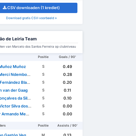
CSV downloaden (1 krediet)
Download gratis CSV-voorbeeld »
ão de Leiria Team
en van Marcelo dos Santos Ferreira op clubniveau
Positie
Goals / 90'
 Muñoz Muñoz
0.49
S
rci Ndembo-Michel
0.28
S
Fernández Blanco
0.20
S
n van der Gaag
0.11
S
onçalves da Silva
0.10
S
tor Silva dos Santos
0.00
S
 Armando Mendes
0.00
S
ders
Positie
Assists / 90'
Gastón Vega Albornoz
0.13
M