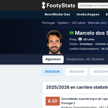
Meer/Minder Dan
Hoekschoppen
B
Portugal
/
Spelers
/
UD Leiria
/
Marcelo dos 
Marcelo dos 
Ploeg :
UD Leiria
Positie :
Verdediger - Centrale 
Leeftijd (Geboortedatum) :
36 (2
Algemeen
Doelpunten, xG, Schoten
2025/2026
2024/2025
2023/202
2025/2026 en carrière statist
Gemiddelde waardering in de Liga
6.20
Portugal 2
Ranking Tegendoelpunten : 147 / 