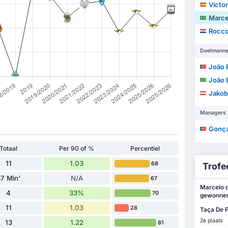
Vícto
Marcelo 
Rocco
Doelmann
João Ped
João 
Jakob
Managers
Gonçalo 
Totaal
Per 90 of %
Percentiel
11
1.03
68
Trofee
7 Min'
N/A
67
Marcelo do
4
33%
70
gewonnen 
11
1.03
28
Taça De P
2e plaats
13
1.22
81