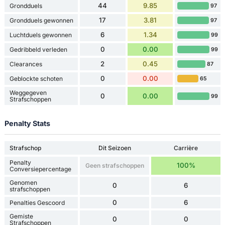
44
9.85
Grondduels
97
17
3.81
Grondduels gewonnen
97
6
1.34
Luchtduels gewonnen
99
0
0.00
Gedribbeld verleden
99
2
0.45
Clearances
87
0
0.00
Geblockte schoten
65
Weggegeven
0
0.00
99
Strafschoppen
Penalty Stats
Strafschop
Dit Seizoen
Carrière
Penalty
100%
Geen strafschoppen
Conversiepercentage
Genomen
0
6
strafschoppen
0
6
Penalties Gescoord
Gemiste
0
0
Strafschoppen