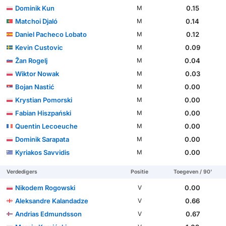
Dominik Kun
0.15
M
Matchoi Djaló
0.14
M
Daniel Pacheco Lobato
0.12
M
Kevin Custovic
0.09
M
Žan Rogelj
0.04
M
Wiktor Nowak
0.03
M
Bojan Nastić
0.00
M
Krystian Pomorski
0.00
M
Fabian Hiszpański
0.00
M
Quentin Lecoeuche
0.00
M
Dominik Sarapata
0.00
M
Kyriakos Savvidis
0.00
M
Verdedigers
Positie
Toegeven / 90'
Nikodem Rogowski
0.00
V
Aleksandre Kalandadze
0.66
V
Andrias Edmundsson
0.67
V