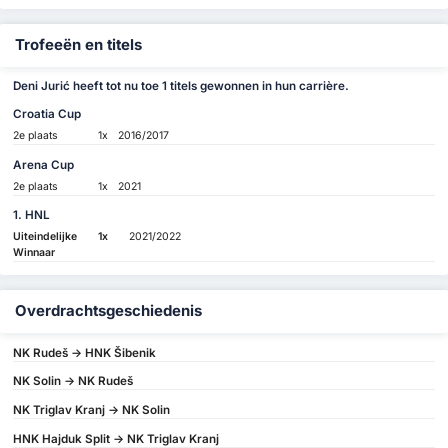
Trofeeën en titels
Deni Jurić heeft tot nu toe 1 titels gewonnen in hun carrière.
Croatia Cup
2e plaats
1x
2016/2017
Arena Cup
2e plaats
1x
2021
1. HNL
Uiteindelijke
1x
2021/2022
Winnaar
Overdrachtsgeschiedenis
NK Rudeš -> HNK Šibenik
NK Solin -> NK Rudeš
NK Triglav Kranj -> NK Solin
HNK Hajduk Split -> NK Triglav Kranj