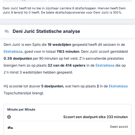
Deni Jurić heeft tot nu toe in zijn/haar carrière 6 strafschoppen. Hiervan heeft Deni
Jurić 6 terwijl hij 0 heeft. De totale strafschopconversie voor Deni Jurić is 100%.
Deni Jurić Statistische analyse
Deni Jurić is een Spits die
19 wedstijden
gespeeld heeft dit seizoen in de
Ekstraklasa
, goed voor in totaal
1163 minuten
. Deni Jurić scoort gemiddeld
0.39 doelpunten
per 90 minuten op het veld. Z'n aanvallende prestaties
brengen hem zo op plaats
32 van de 414 spelers
in de
Ekstraklasa
die op
z'n minst 3 wedstrijden hebben gespeeld.
Hij scoorde tot dusver
5 doelpunten
, wat hem op plaats
2
in de
Ekstraklasa
Topschutterslijst brengt.
Minute per Minute
Scoort een doelpunt elke 233 minuten
Geen assist