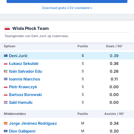
Download gratis CSV-voorbeeld »
Wisła Płock Team
Teamgenoten van Deni Jurić op clubniveau
Spitsen
Positie
Goals / 90'
Deni Jurić
0.39
S
Łukasz Sekulski
0.36
S
Ibán Salvador Edu
0.26
S
Ioannis Niarchos
0.11
S
Piotr Krawczyk
0.00
S
Bartosz Borowski
0.00
S
Saïd Hamulic
0.00
S
Middenvelders
Positie
Assists / 90'
Jorge Jiménez Rodríguez
0.34
M
Dion Gallapeni
0.20
M