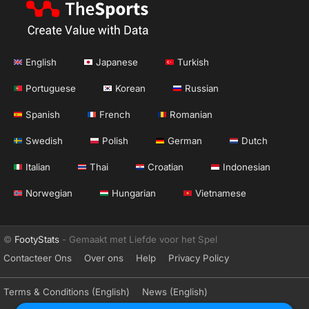
English
Japanese
Turkish
Portuguese
Korean
Russian
Spanish
French
Romanian
Swedish
Polish
German
Dutch
Italian
Thai
Croatian
Indonesian
Norwegian
Hungarian
Vietnamese
©
FootyStats
- Gemaakt met Liefde voor het Spel
Contacteer Ons
Over ons
Help
Privacy Policy
Terms & Conditions (English)
News (English)