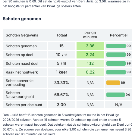
per 90 minuten is 0.69. Dit zet de npxG-output van Deni Jurić op 3.08, waarmee ze in
het hoogste 99 percentiel van PrvaLiga spelers zitten.
Schoten genomen
Per 90
Schoten Gegevens
Totaal
Percentiel
minuten
15
3.36
Schoten genomen
99
10
2.24
Schoten op doel
99
/ 15
5
1.12
Schoten naast doel
99
/ 15
1 keer
0.22
Raak het houtwerk
99
Schot conversie
33.33%
N/A
69
verhouding
Schoten
66.67%
N/A
94
Nauwkeurigheid
3.00
N/A
N/A
Schoten per doelpunt
Deni Jurić heeft 15 schoten genomen in 5 wedstrijden tot nu toe in het PrvaLiga
2025/2026 seizoen. Van de 15 schoten waren 10 schoten op doel en de andere 5
schoten waren naast het doel. Dat betekent dat de schietnauwkeurigheid van Deni Jurić
66.67% is. Ze scoren een doelpunt voor elke 3.00 schoten die ze nemen en neemt 3.36
schoten per 90 minuten op het veld.