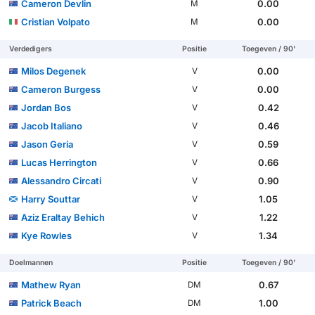
Cameron Devlin
0.00
M
Cristian Volpato
0.00
M
Verdedigers
Positie
Toegeven / 90'
Milos Degenek
0.00
V
Cameron Burgess
0.00
V
Jordan Bos
0.42
V
Jacob Italiano
0.46
V
Jason Geria
0.59
V
Lucas Herrington
0.66
V
Alessandro Circati
0.90
V
Harry Souttar
1.05
V
Aziz Eraltay Behich
1.22
V
Kye Rowles
1.34
V
Doelmannen
Positie
Toegeven / 90'
Mathew Ryan
0.67
DM
Patrick Beach
1.00
DM