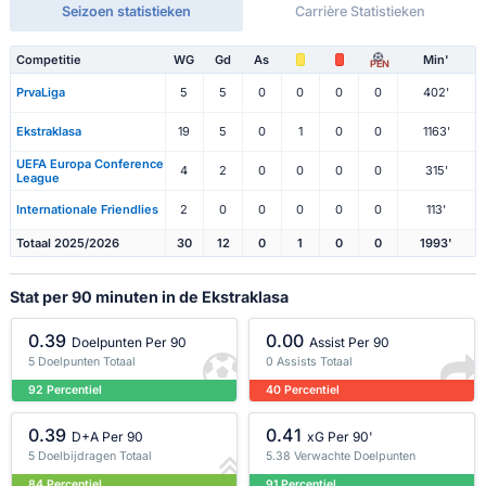
Seizoen statistieken
Carrière Statistieken
Competitie
WG
Gd
As
Min'
PEN
PrvaLiga
5
5
0
0
0
0
402'
Ekstraklasa
19
5
0
1
0
0
1163'
UEFA Europa Conference
4
2
0
0
0
0
315'
League
Internationale Friendlies
2
0
0
0
0
0
113'
Totaal 2025/2026
30
12
0
1
0
0
1993'
Stat per 90 minuten in de Ekstraklasa
0.39
0.00
Doelpunten Per 90
Assist Per 90
5 Doelpunten Totaal
0 Assists Totaal
92 Percentiel
40 Percentiel
0.39
0.41
D+A Per 90
xG Per 90'
5 Doelbijdragen Totaal
5.38 Verwachte Doelpunten
84 Percentiel
91 Percentiel