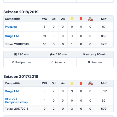
Seizoen 2018/2019
Competitie
WG
Gd
As
Min'
PEN
PrvaLiga
3
0
0
0
0
0
67'
Druga HNL
13
3
0
1
0
0
856'
Totaal 2018/2019
16
3
0
1
0
0
923'
/ 90 min
/ 90 min
Kaarten / 90 min
0
Doelpunten
0
Assists
0
Kaarten
Seizoen 2017/2018
Competitie
WG
Gd
As
Min'
PEN
Druga HNL
8
2
0
3
0
0
517'
AFC U23
1
0
0
0
0
0
62'
Kampioenschap
Totaal 2017/2018
9
2
0
3
0
0
579'