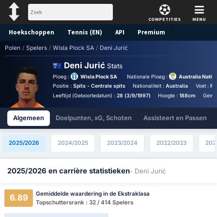
COMPETITIES
MENU
Hoekschoppen
Tennis (EN)
API
Premium
Polen
/
Spelers
/
Wisla Plock SA
/
Deni Jurić
Voorspelling
Deni Jurić
Stats
Ploeg :
Wisla Plock SA
Nationale Ploeg :
Australia Natio
Positie :
Spits - Centrale spits
Nationaliteit :
Australia
Voet :
Re
Leeftijd (Geboortedatum) :
28 (3/9/1997)
Hoogte :
188cm
Gewic
Algemeen
Doelpunten, xG, Schoten
Assisteert en Passen
2025/2026
2024/2025
2023/2024
2022/2023
202
2025/2026 en carrière statistieken
- Deni Jurić
Gemiddelde waardering in de Ekstraklasa
6.89
Topschuttersrank : 32 / 414 Spelers