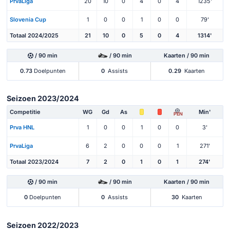
PrvaLiga
20
10
0
4
0
4
1235'
Slovenia Cup
1
0
0
1
0
0
79'
Totaal 2024/2025
21
10
0
5
0
4
1314'
/ 90 min
/ 90 min
Kaarten / 90 min
0.73
Doelpunten
0
Assists
0.29
Kaarten
Seizoen 2023/2024
Competitie
WG
Gd
As
Min'
PEN
Prva HNL
1
0
0
1
0
0
3'
PrvaLiga
6
2
0
0
0
1
271'
Totaal 2023/2024
7
2
0
1
0
1
274'
/ 90 min
/ 90 min
Kaarten / 90 min
0
Doelpunten
0
Assists
30
Kaarten
Seizoen 2022/2023