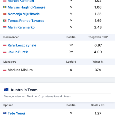
Marcin Kamiński
1.02
V
Marcus Haglind-Sangré
1.06
V
Nemanja Mijušković
1.35
V
Tomas Franco Tavares
1.69
V
Marin Karamarko
2.43
V
Doelmannen
Positie
Toegeven / 90'
Rafal Leszczynski
0.97
DM
Jakub Burek
4.00
DM
Managers
Leeftijd
Winst %
Mariusz Misiura
37
0
%
Australia Team
Teamgenoten van Deni Jurić op internationaal niveau
Spitsen
Positie
Goals / 90'
Tete Yengi
1.27
S