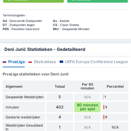
Terminologieën :
Gd
: Gescoorde Doelpunten
As
: Assists
DT
: Doelpunten tegen
CS
: Clean Sheets
PEN
: Penalties Gescoord
Min'
: Gespeelde Minuten
Deni Jurić Statistieken - Gedetailleerd
PrvaLiga
Ekstraklasa
UEFA Europa Conference League
PrvaLiga statistieken voor Deni Jurić
Per 90
Algemeen
Totaal
Percentiel
minuten
5
Gespeelde Wedstrijden
N/A
1
80 minuten
402
minuten
5
per spel
4
Gestarte wedstrijden
N/A
6
Wedstrijden Gesubbed
1
N/A
N/A
In