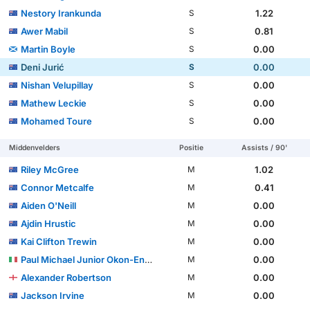
Nestory Irankunda
1.22
S
Awer Mabil
0.81
S
Martin Boyle
0.00
S
Deni Jurić
0.00
S
Nishan Velupillay
0.00
S
Mathew Leckie
0.00
S
Mohamed Toure
0.00
S
Middenvelders
Positie
Assists / 90'
Riley McGree
1.02
M
Connor Metcalfe
0.41
M
Aiden O'Neill
0.00
M
Ajdin Hrustic
0.00
M
Kai Clifton Trewin
0.00
M
Paul Michael Junior Okon-Engstler
0.00
M
Alexander Robertson
0.00
M
Jackson Irvine
0.00
M