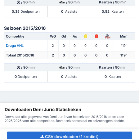
/ 90 min
/ 90 min
Kaarten / 90 min
0.35
Doelpunten
0
Assists
0.52
Kaarten
Seizoen 2015/2016
Competitie
WG
Gd
As
Min'
PEN
Druga HNL
2
0
0
0
0
0
119'
Totaal 2015/2016
2
0
0
0
0
0
119'
/ 90 min
/ 90 min
Kaarten / 90 min
0
Doelpunten
0
Assists
0
Kaarten
Downloaden Deni Jurić Statistieken
Download alle gegevens van Deni Jurić van het seizoen 2015/2016 tot seizoen
2025/2026 voor alle competities. Bevat seizoenstotaal en seizoensgemiddelde.
CSV downloaden (1 krediet)