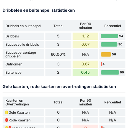
Dribbelen en buitenspel statistieken
Per 90
Dribbels en buitenspel
Totaal
Percentiel
minuten
5
1.12
Dribbels
94
3
0.67
Succesvolle dribbels
90
Succespercentage
60.00%
N/A
56
dribbelen
3
0.67
Ontnomen
4
2
0.45
Buitenspel
99
Gele kaarten, rode kaarten en overtredingen statistieken
Kaarten en
Per 90
Totaal
Percentiel
Overtredingen
minuten
0
N/A
N/A
Gele Kaarten
0
N/A
N/A
Rode Kaarten
0
0