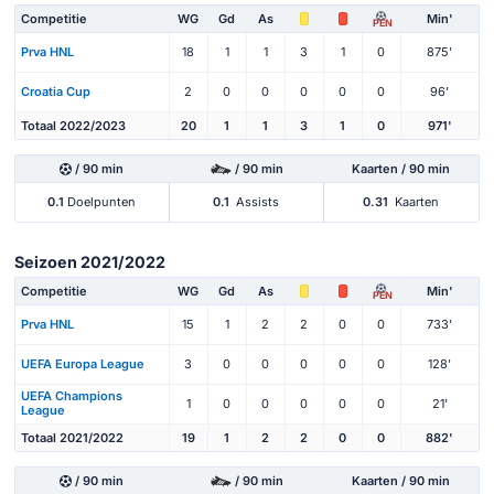
Competitie
WG
Gd
As
Min'
PEN
Prva HNL
18
1
1
3
1
0
875'
Croatia Cup
2
0
0
0
0
0
96'
Totaal 2022/2023
20
1
1
3
1
0
971'
/ 90 min
/ 90 min
Kaarten / 90 min
0.1
Doelpunten
0.1
Assists
0.31
Kaarten
Seizoen 2021/2022
Competitie
WG
Gd
As
Min'
PEN
Prva HNL
15
1
2
2
0
0
733'
UEFA Europa League
3
0
0
0
0
0
128'
UEFA Champions
1
0
0
0
0
0
21'
League
Totaal 2021/2022
19
1
2
2
0
0
882'
/ 90 min
/ 90 min
Kaarten / 90 min