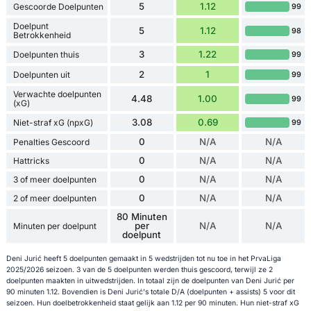
5
1.12
Gescoorde Doelpunten
99
Doelpunt
5
1.12
98
Betrokkenheid
3
1.22
Doelpunten thuis
99
2
1
Doelpunten uit
99
Verwachte doelpunten
4.48
1.00
99
(xG)
3.08
0.69
Niet-straf xG (npxG)
99
0
N/A
N/A
Penalties Gescoord
0
N/A
N/A
Hattricks
0
N/A
N/A
3 of meer doelpunten
0
N/A
N/A
2 of meer doelpunten
80 Minuten
per
N/A
N/A
Minuten per doelpunt
doelpunt
Deni Jurić heeft 5 doelpunten gemaakt in 5 wedstrijden tot nu toe in het PrvaLiga
2025/2026 seizoen. 3 van de 5 doelpunten werden thuis gescoord, terwijl ze 2
doelpunten maakten in uitwedstrijden. In totaal zijn de doelpunten van Deni Jurić per
90 minuten 1.12. Bovendien is Deni Jurić's totale D/A (doelpunten + assists) 5 voor dit
seizoen. Hun doelbetrokkenheid staat gelijk aan 1.12 per 90 minuten. Hun niet-straf xG