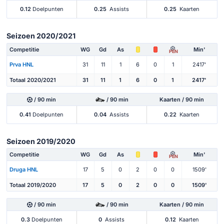
0.12
Doelpunten
0.25
Assists
0.25
Kaarten
Seizoen 2020/2021
Competitie
WG
Gd
As
Min'
PEN
Prva HNL
31
11
1
6
0
1
2417'
Totaal 2020/2021
31
11
1
6
0
1
2417'
/ 90 min
/ 90 min
Kaarten / 90 min
0.41
Doelpunten
0.04
Assists
0.22
Kaarten
Seizoen 2019/2020
Competitie
WG
Gd
As
Min'
PEN
Druga HNL
17
5
0
2
0
0
1509'
Totaal 2019/2020
17
5
0
2
0
0
1509'
/ 90 min
/ 90 min
Kaarten / 90 min
0.3
Doelpunten
0
Assists
0.12
Kaarten