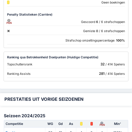
Geen boekingen
Penalty Statistieken (Carrière)
Gescoord
6
/ 6 strafschoppen
PEN
Gemiste
0
/ 6 strafschoppen
Strafschop omzettingspercentage:
100%
Ranking qua Betrokkenheid Doelpunten (Huidige Competitie)
32
Topschuttersrank
/ 414 Spelers
281
Ranking Assists
/ 414 Spelers
PRESTATIES UIT VORIGE SEIZOENEN
Seizoen 2024/2025
Competitie
WG
Gd
As
Min'
PEN