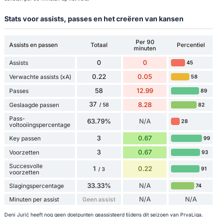
Stats voor assists, passes en het creëren van kansen
Per 90
Assists en passen
Totaal
Percentiel
minuten
0
0
Assists
45
0.22
0.05
Verwachte assists (xA)
58
58
12.99
Passes
89
37
8.28
Geslaagde passen
82
/ 58
Pass-
63.79%
N/A
28
voltooiingspercentage
3
0.67
Key passen
99
3
0.67
Voorzetten
93
Succesvolle
1
0.22
91
/ 3
voorzetten
33.33%
N/A
Slagingspercentage
74
N/A
N/A
Minuten per assist
Geen assist
Deni Jurić heeft nog geen doelpunten geassisteerd tijdens dit seizoen van PrvaLiga.