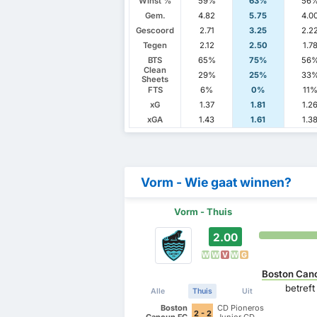
Winst %
59%
63%
56
Gem.
4.82
5.75
4.0
Gescoord
2.71
3.25
2.2
Tegen
2.12
2.50
1.7
BTS
65%
75%
56
Clean
29%
25%
33
Sheets
FTS
6%
0%
11
xG
1.37
1.81
1.2
xGA
1.43
1.61
1.3
Vorm - Wie gaat winnen?
Vorm - Thuis
2.00
W
W
V
W
G
Boston Can
betref
Alle
Thuis
Uit
Boston
CD Pioneros
2 - 2
Cancun FC
Junior CD