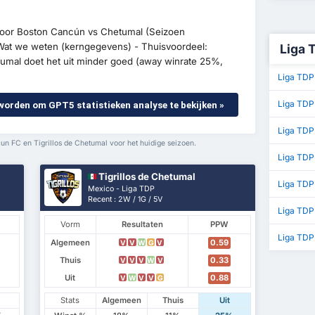
 voor Boston Cancún vs Chetumal (Seizoen
 Wat we weten (kerngegevens) - Thuisvoordeel:
Liga 
umal doet het uit minder goed (away winrate 25%,
Liga TDP
Liga TDP
 worden om GPT5 statistieken analyse te bekijken »
Liga TDP
n FC en Tigrillos de Chetumal voor het huidige seizoen.
Liga TDP
Tigrillos de Chetumal
Liga TDP
Mexico - Liga TDP
Recent : 2W / 1G / 5V
Liga TD
Vorm
Resultaten
PPW
Liga TDP
Algemeen
0.59
V
V
W
G
V
Thuis
0.33
V
V
V
W
V
Uit
0.88
V
W
V
V
G
Stats
Algemeen
Thuis
Uit