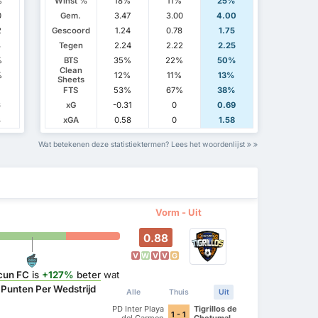
%
Winst %
18%
11%
25%
0
Gem.
3.47
3.00
4.00
2
Gescoord
1.24
0.78
1.75
8
Tegen
2.24
2.22
2.25
%
BTS
35%
22%
50%
Clean
%
12%
11%
13%
Sheets
%
FTS
53%
67%
38%
6
xG
-0.31
0
0.69
8
xGA
0.58
0
1.58
Wat betekenen deze statistiektermen? Lees het woordenlijst
Vorm - Uit
0.88
V
W
V
V
G
cun FC
is
+127%
beter
wat
t
Punten Per Wedstrijd
Alle
Thuis
Uit
PD Inter Playa
Tigrillos de
1 - 1
del Carmen
Chetumal