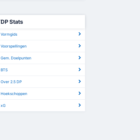
TDP Stats
 Vormgids
 Voorspellingen
 Gem. Doelpunten
 BTS
 Over 2.5 DP
P Hoekschoppen
 xG