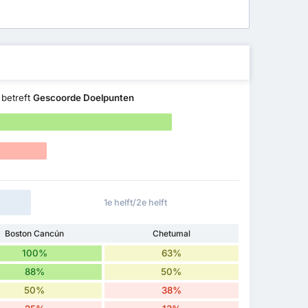
betreft
Gescoorde Doelpunten
1e helft/2e helft
Boston Cancún
Chetumal
100%
63%
88%
50%
50%
38%