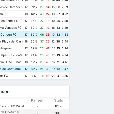
eros Junior CD Pioneros de Cancun II
18
78%
32
12
20
44
2.44
ios de Campeche FC
17
71%
29
14
15
38
2.53
so FC
18
61%
40
27
13
37
3.72
ios Bonfil FC
17
65%
27
17
10
35
2.59
va Venados FC II
17
59%
37
19
18
32
3.29
 Cancun FC
17
59%
46
36
10
32
4.82
r Playa del Carmen AC II
18
50%
37
25
12
30
3.44
 Angeles
17
29%
26
41
-15
15
3.94
alpe SC Yucatan
17
24%
26
46
-20
13
4.24
ivo CTM Buhos
18
17%
29
46
-17
11
4.17
os de Chetumal
17
18%
21
38
-17
10
3.47
ort FC
17
6%
14
43
-29
4
3.35
nsen
Kansen
Stats
-
63
Cancun FC Winst
%
os de Chetumal
-
25
%