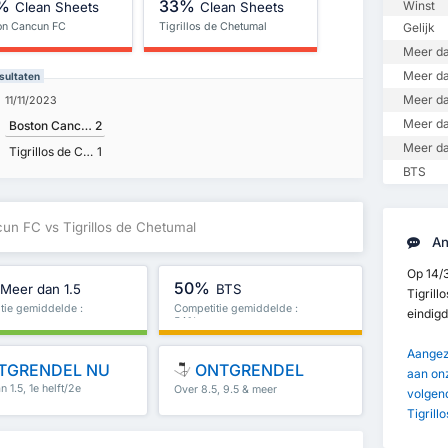
%
33%
Winst
Clean Sheets
Clean Sheets
on Cancun FC
Tigrillos de Chetumal
Gelijk
Meer da
Meer da
sultaten
Meer da
11/11/2023
Meer da
Boston Cancun FC
2
Meer da
Tigrillos de Chetumal
1
BTS
un FC vs Tigrillos de Chetumal
An
Op 14/
50%
Meer dan 1.5
BTS
Tigrill
tie gemiddelde :
Competitie gemiddelde :
eindig
54%
Aangezi
TGRENDEL NU
ONTGRENDEL
aan onz
 1.5, 1e helft/2e
Over 8.5, 9.5 & meer
volgen
meer
Tigrill