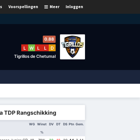
s
Voorspellingen
Meer
Inloggen
0.88
L
W
L
L
D
Tigrillos de Chetumal
ga TDP Rangschikking
WG
Winst
DV
DT
DS
Ptn
Gem.
%