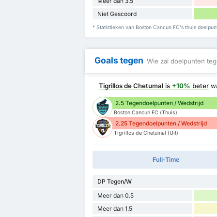
Meer dan 3.5
Niet Gescoord
* Statistieken van Boston Cancun FC's thuis doelpunt
Goals tegen
Wie zal doelpunten teg
Tigrillos de Chetumal
is
+10%
beter
wa
2.5 Tegendoelpunten / Wedstrijd
Boston Cancun FC (Thuis)
2.25 Tegendoelpunten / Wedstrijd
Tigrillos de Chetumal (Uit)
Full-Time
DP Tegen/W
Meer dan 0.5
Meer dan 1.5