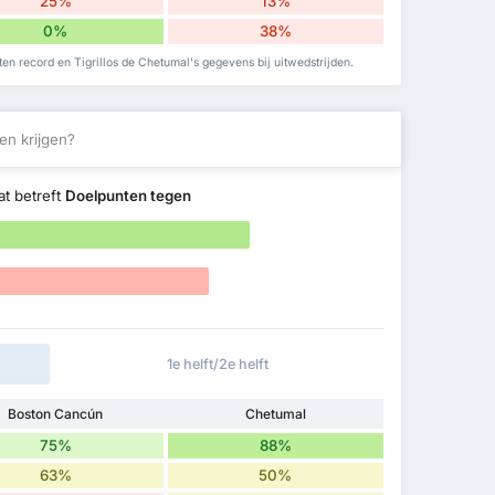
25%
13%
0%
38%
en record en Tigrillos de Chetumal's gegevens bij uitwedstrijden.
en krijgen?
t betreft
Doelpunten tegen
1e helft/2e helft
Boston Cancún
Chetumal
75%
88%
63%
50%