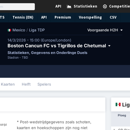
API
Statistieken
Competitie
TS
Tennis (EN)
API
Premium
Voorspelling
CSV
/
Liga TDP
Voorgaande H2H
Mexico
14/3/2026 - 15:00 (Europe/London)
Boston Cancun FC vs Tigrillos de Chetumal
Statistieken, Gegevens en Onderlinge Duels
Stadion -
TBD
Kaarten
Helft
Spelers
Li
Ploeg
* Post-wedstrijdgegevens zoals schoten,
trijd
kaarten en hoekschoppen zijn nog niet