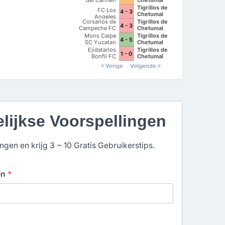
AC II
Tigrillos de
FC Los
4 - 3
Chetumal
Angeles
Corsarios de
Tigrillos de
4 - 3
Campeche FC
Chetumal
Mons Calpe
Tigrillos de
4 - 5
SC Yucatan
Chetumal
Ejidatarios
Tigrillos de
1 - 0
Bonfil FC
Chetumal
Vorige
Volgende
elijkse Voorspellingen
gen en krijg 3 ~ 10 Gratis Gebruikerstips.
en
*