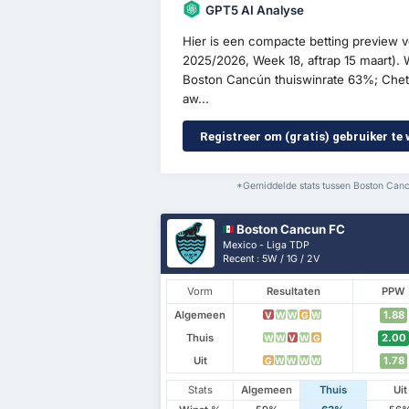
GPT5 AI Analyse
Hier is een compacte betting preview
2025/2026, Week 18, aftrap 15 maart).
Boston Cancún thuiswinrate 63%; Chet
aw...
Registreer om (gratis) gebruiker te
*Gemiddelde stats tussen Boston Cancu
Boston Cancun FC
Mexico - Liga TDP
Recent : 5W / 1G / 2V
Vorm
Resultaten
PPW
Algemeen
1.88
V
W
W
G
W
Thuis
2.00
W
W
V
W
G
Uit
1.78
G
W
W
W
W
Stats
Algemeen
Thuis
Uit