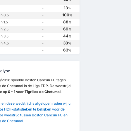
-
13
%
-
100
n 0.5
%
-
88
n 1.5
%
-
69
n 2.5
%
-
44
n 3.5
%
-
38
n 4.5
%
-
63
%
alyse
3/2026 speelde Boston Cancun FC tegen
os de Chetumal in de Liga TDP. De wedstrijd
de op
0 - 1 voor Tigrillos de Chetumal
.
en deze wedstrijd is afgelopen raden wij u
e H2H-statistieken te bekijken voor de
de wedstrijd tussen Boston Cancun FC en
os de Chetumal.