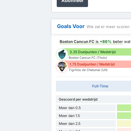
Abonneer
Goals Voor
Wie zal er meer scoren
Boston Cancun FC
is
+86%
beter
wat 
3.25 Doelpunten / Wedstrijd
Boston Cancun FC (Thuis)
1.75 Doelpunten / Wedstrijd
Tigrillos de Chetumal (Uit)
Full-Time
Gescoord per wedstrijd
Meer dan 0.5
Meer dan 1.5
Meer dan 2.5