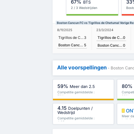
67%
33
BTS
2 / 3 Wedstrijden
Bost
Boston Cancun FC vs Tigrillos de Chetumal Vorige Re
23/3/2024
8/11/2025
Tigrillos de Chetumal
0
Tigrillos de Chetumal
3
Boston Cancun FC
5
Boston Cancun FC
0
Alle voorspellingen
- Boston Canc
59%
80%
Meer dan 2.5
Competitie gemiddelde :
Competi
70%
83%
4.15
Doelpunten /
ON
Wedstrijd
Meer dan
Competitie gemiddelde :
helft & 
4.35