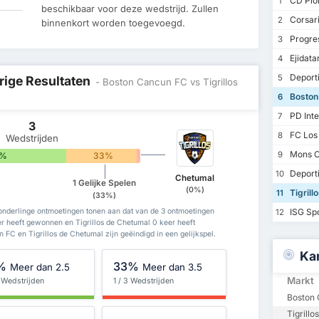
CD Pion
1
beschikbaar voor deze wedstrijd. Zullen
Corsar
2
binnenkort worden toegevoegd.
Progre
3
Ejidatar
4
Deporti
5
rige Resultaten
- Boston Cancun FC vs Tigrillos
Boston
6
PD Inte
7
3
FC Los
8
Wedstrijden
Mons C
9
7%
33%
0%
Deport
10
Chetumal
1 Gelijke Spelen
(0%)
Tigrill
11
(33%)
ISG Sp
onderlinge ontmoetingen tonen aan dat van de 3 ontmoetingen
12
r heeft gewonnen en Tigrillos de Chetumal 0 keer heeft
FC en Tigrillos de Chetumal zijn geëindigd in een gelijkspel.
Ka
%
33%
Meer dan 2.5
Meer dan 3.5
Markt
 Wedstrijden
1 / 3 Wedstrijden
Boston 
Tigrill