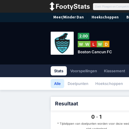
Meer/Minder Dan
Hoekschoppen
B
2.00
W
W
L
W
D
Boston Cancun FC
Stats
Voorspellingen
Klassement
Alle
Doelpunten
Hoekschoppen
Resultaat
0
-
1
* Tijdstippen van doelpunten worden voor deze weds
niet vastgelegd