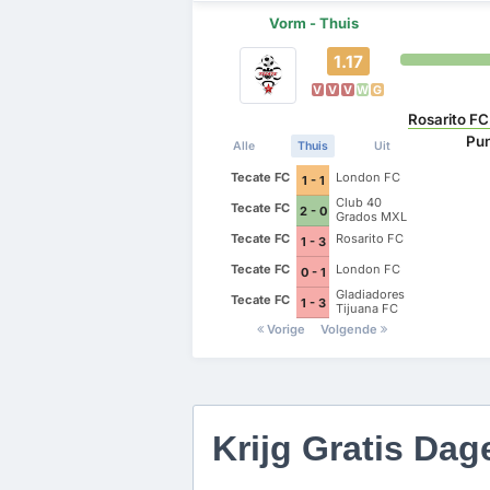
Vorm - Thuis
1.17
V
V
V
W
G
Rosarito FC
Pun
Alle
Thuis
Uit
Tecate FC
London FC
1 - 1
Club 40
Tecate FC
2 - 0
Grados MXL
Tecate FC
Rosarito FC
1 - 3
Tecate FC
London FC
0 - 1
Gladiadores
Tecate FC
1 - 3
Tijuana FC
Vorige
Volgende
Krijg Gratis Dag