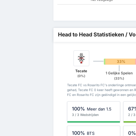
Head to Head Statistieken / Vo
0%
33%
Tecate
1 Gelijke Spelen
(0%)
(33%)
Tecate FC vs Rosarito FC's onderlinge ontmoe
gehad, Tecate FC 0 keer heeft gewonnen en Ro
FC en Rosarito FC zijn geëindigd in een gelijk
100%
67
Meer dan 1.5
3 / 3 Wedstrijden
2 / 3
100%
0
BTS