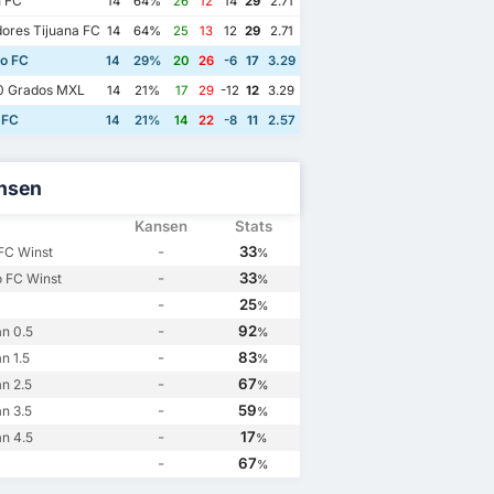
 FC
14
64%
26
12
14
29
2.71
ores Tijuana FC
14
64%
25
13
12
29
2.71
to FC
14
29%
20
26
-6
17
3.29
0 Grados MXL
14
21%
17
29
-12
12
3.29
 FC
14
21%
14
22
-8
11
2.57
nsen
Kansen
Stats
-
33
FC Winst
%
-
33
o FC Winst
%
-
25
%
-
92
n 0.5
%
-
83
n 1.5
%
-
67
n 2.5
%
-
59
n 3.5
%
-
17
n 4.5
%
-
67
%