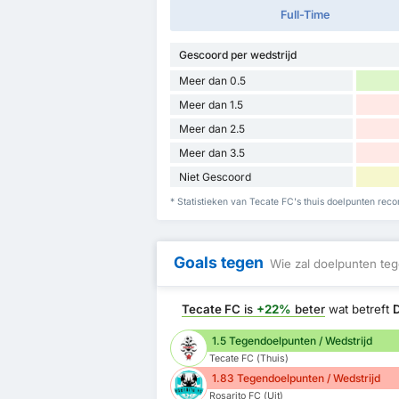
Full-Time
Gescoord per wedstrijd
Meer dan 0.5
Meer dan 1.5
Meer dan 2.5
Meer dan 3.5
Niet Gescoord
* Statistieken van Tecate FC's thuis doelpunten reco
Goals tegen
Wie zal doelpunten teg
Tecate FC
is
+22%
beter
wat betreft
1.5 Tegendoelpunten / Wedstrijd
Tecate FC (Thuis)
1.83 Tegendoelpunten / Wedstrijd
Rosarito FC (Uit)