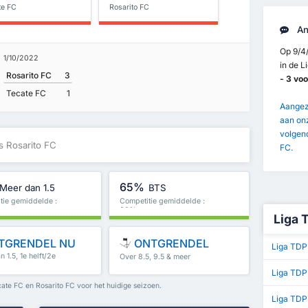
te FC
Rosarito FC
An
Op 9/4
1/10/2022
in de L
Rosarito FC
3
- 3 voo
Tecate FC
1
Aangezi
aan onz
volgend
s Rosarito FC
FC.
65%
Meer dan 1.5
BTS
tie gemiddelde :
Competitie gemiddelde :
60%
Liga 
TGRENDEL NU
ONTGRENDEL
Liga TDP
 1.5, 1e helft/2e
Over 8.5, 9.5 & meer
meer
Liga TDP
ate FC en Rosarito FC voor het huidige seizoen.
Liga TDP