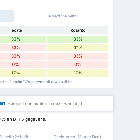
1e helft/2e helft
Tecate
Rosarito
83%
83%
33%
67%
33%
33%
0%
0%
17%
17%
ord en Rosarito FC's gegevens bij uitwedstrijden.
en
Hoeveel doelpunten in deze wedstrijd
 4.5 en BTTS gegevens.
1e helft/2e helft
Doelpunten (Minder Dan)