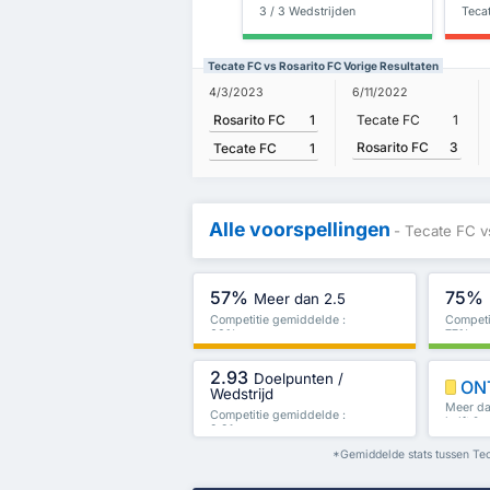
3 / 3 Wedstrijden
Teca
Tecate FC vs Rosarito FC Vorige Resultaten
4/3/2023
6/11/2022
Rosarito FC
1
Tecate FC
1
Rosarito FC
3
Tecate FC
1
Alle voorspellingen
- Tecate FC v
57%
75%
Meer dan 2.5
Competitie gemiddelde :
Competi
60%
77%
2.93
Doelpunten /
ON
Wedstrijd
Meer dan
Competitie gemiddelde :
helft & 
2.91
*Gemiddelde stats tussen Tec