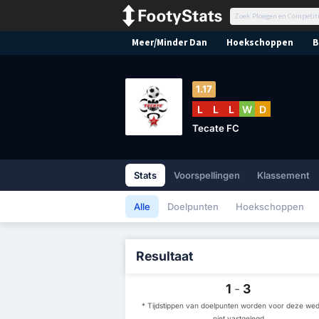
Meer/Minder Dan
Hoekschoppen
B
1.17
L
L
L
W
D
Tecate FC
Stats
Voorspellingen
Klassement
Alle
Doelpunten
Hoekschoppen
Resultaat
1
-
3
* Tijdstippen van doelpunten worden voor deze weds
niet vastgelegd