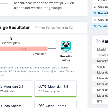
London
1
beschikbaar voor deze wedstrijd. Zullen
Gladiad
2
binnenkort worden toegevoegd.
Rosari
3
Club 4
4
Tecate
5
rige Resultaten
- Tecate FC vs Rosarito FC
3
Ka
Wedstrijden
67%
Markt
2 Winsten
Tecate 
Rosarito
(67%)
Rosarit
Gelijk
tingen tonen aan dat van de 3 ontmoetingen die ze hebben
sarito FC 2 keer heeft gewonnen. 1 wedstrijden tussen Tecate
Meer da
spel.
Meer da
Meer da
%
67%
Meer dan 2.5
Meer dan 3.5
Meer da
 Wedstrijden
2 / 3 Wedstrijden
Meer da
BTS
%
0%
Clean Sheets
Clean Sheets