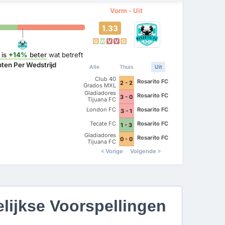
Vorm - Uit
1.33
G
W
V
V
G
is
+14%
beter
wat betreft
ten Per Wedstrijd
Alle
Thuis
Uit
Club 40
Rosarito FC
2 - 2
Grados MXL
Gladiadores
Rosarito FC
3 - 0
Tijuana FC
London FC
Rosarito FC
3 - 1
Tecate FC
Rosarito FC
1 - 3
Gladiadores
Rosarito FC
0 - 0
Tijuana FC
Vorige
Volgende
elijkse Voorspellingen