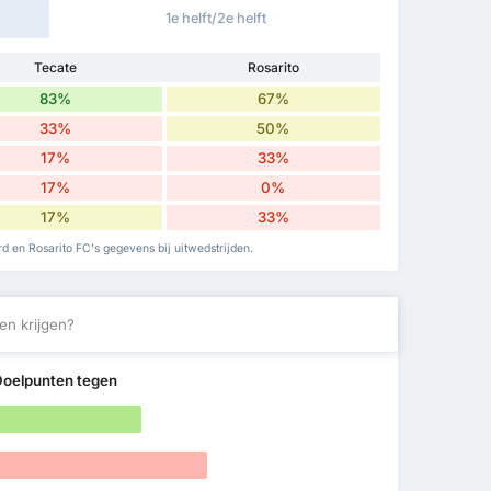
1e helft/2e helft
Tecate
Rosarito
83%
67%
33%
50%
17%
33%
17%
0%
17%
33%
rd en Rosarito FC's gegevens bij uitwedstrijden.
en krijgen?
Doelpunten tegen