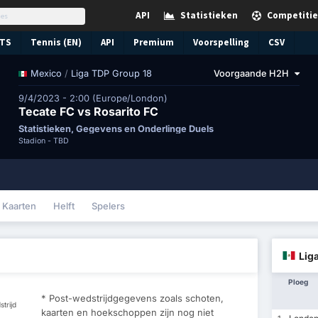
API
Statistieken
Competitie
TS
Tennis (EN)
API
Premium
Voorspelling
CSV
/
Liga TDP Group 18
Voorgaande H2H
Mexico
9/4/2023 - 2:00 (Europe/London)
Tecate FC vs Rosarito FC
Statistieken, Gegevens en Onderlinge Duels
Stadion -
TBD
Kaarten
Helft
Spelers
Lig
Ploeg
* Post-wedstrijdgegevens zoals schoten,
trijd
kaarten en hoekschoppen zijn nog niet