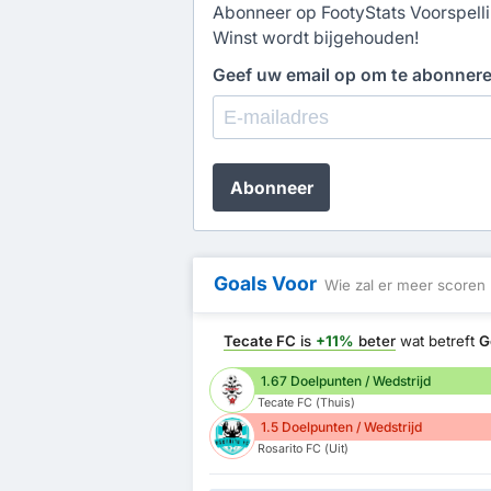
Abonneer op FootyStats Voorspellin
Winst wordt bijgehouden!
Geef uw email op om te abonner
Abonneer
Goals Voor
Wie zal er meer scoren
Tecate FC
is
+11%
beter
wat betreft
G
1.67 Doelpunten / Wedstrijd
Tecate FC (Thuis)
1.5 Doelpunten / Wedstrijd
Rosarito FC (Uit)