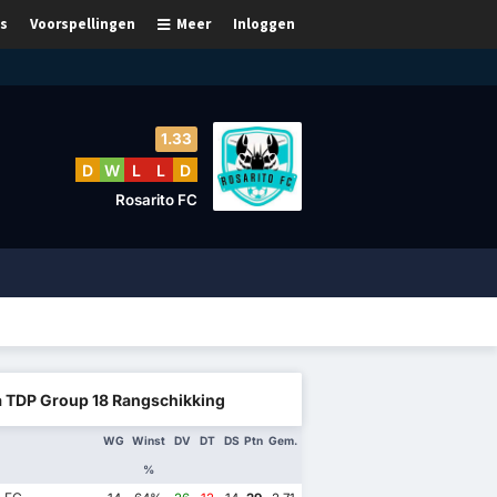
s
Voorspellingen
Meer
Inloggen
1.33
D
W
L
L
D
Rosarito FC
a TDP Group 18 Rangschikking
WG
Winst
DV
DT
DS
Ptn
Gem.
%