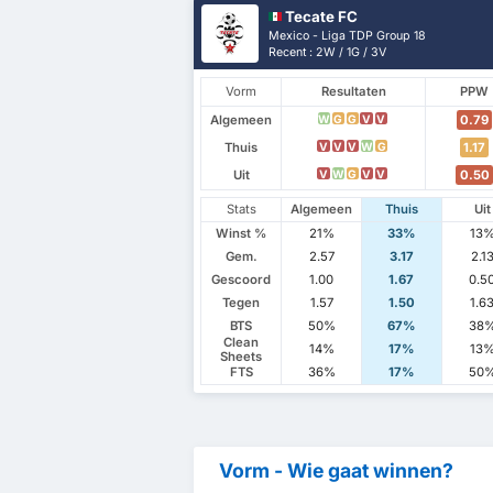
Tecate FC
Mexico - Liga TDP Group 18
Recent : 2W / 1G / 3V
Vorm
Resultaten
PPW
Algemeen
0.79
W
G
G
V
V
Thuis
1.17
V
V
V
W
G
Uit
0.50
V
W
G
V
V
Stats
Algemeen
Thuis
Uit
Winst %
21%
33%
13
Gem.
2.57
3.17
2.1
Gescoord
1.00
1.67
0.5
Tegen
1.57
1.50
1.6
BTS
50%
67%
38
Clean
14%
17%
13
Sheets
FTS
36%
17%
50
Vorm - Wie gaat winnen?