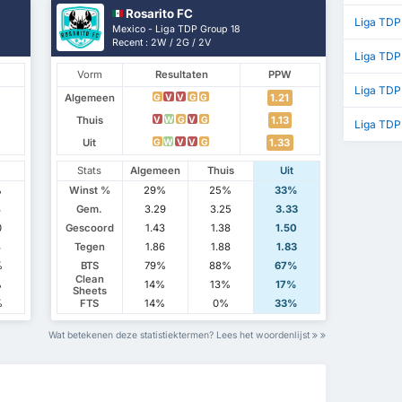
Rosarito FC
Liga TDP
Mexico - Liga TDP Group 18
Recent : 2W / 2G / 2V
Liga TDP
Vorm
Resultaten
PPW
Liga TDP
Algemeen
1.21
G
V
V
G
G
Thuis
1.13
V
W
G
V
G
Liga TDP
Uit
1.33
G
W
V
V
G
Stats
Algemeen
Thuis
Uit
%
Winst %
29%
25%
33%
3
Gem.
3.29
3.25
3.33
0
Gescoord
1.43
1.38
1.50
3
Tegen
1.86
1.88
1.83
%
BTS
79%
88%
67%
Clean
%
14%
13%
17%
Sheets
%
FTS
14%
0%
33%
Wat betekenen deze statistiektermen? Lees het woordenlijst