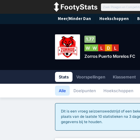
Meer/Minder Dan
Hoekschoppen
B
1.77
W
W
L
D
L
Zorros Puerto Morelos FC
Stats
Voorspellingen
Klassement
Alle
Doelpunten
Hoekschoppen
Dit is een vroeg seizoenswedstrijd of een bek
plaats van de laatste 10 statistieken na 3 da
gegevens bij te houden.