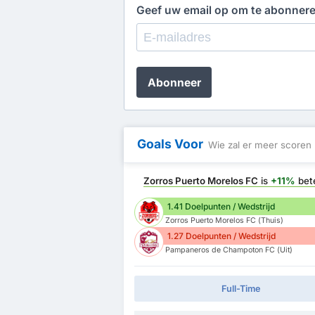
Geef uw email op om te abonner
Abonneer
Goals Voor
Wie zal er meer scoren
Zorros Puerto Morelos FC
is
+11%
bet
1.41 Doelpunten / Wedstrijd
Zorros Puerto Morelos FC (Thuis)
1.27 Doelpunten / Wedstrijd
Pampaneros de Champoton FC (Uit)
Full-Time