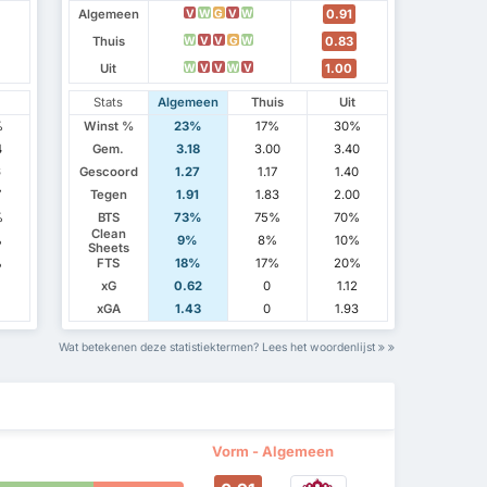
Algemeen
0.91
V
W
G
V
W
Thuis
0.83
W
V
V
G
W
Uit
1.00
W
V
V
W
V
Stats
Algemeen
Thuis
Uit
%
Winst %
23%
17%
30%
4
Gem.
3.18
3.00
3.40
6
Gescoord
1.27
1.17
1.40
7
Tegen
1.91
1.83
2.00
%
BTS
73%
75%
70%
Clean
%
9%
8%
10%
Sheets
%
FTS
18%
17%
20%
1
xG
0.62
0
1.12
xGA
1.43
0
1.93
Wat betekenen deze statistiektermen? Lees het woordenlijst
Vorm - Algemeen