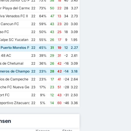
eros Junior CD Pioneros de Cancun II
22
73%
58
18
40
3.45
r Playa del Carmen AC II
22
73%
50
22
28
3.27
va Venados FC II
22
64%
47
13
34
2.73
 Cancun FC
22
59%
43
23
20
3.00
so FC
22
50%
43
25
18
3.09
alpe SC Yucatan
22
55%
26
17
9
1.95
 Puerto Morelos FC
22
45%
31
19
12
2.27
s 48 AC
23
39%
29
31
-2
2.61
os de Chetumal
22
36%
26
42
-16
3.09
eros de Champoton FC
22
23%
28
42
-14
3.18
ios de Campeche FC
22
23%
17
41
-24
2.64
he FC Nueva Generacion
23
17%
23
51
-28
3.22
ort FC
22
9%
12
43
-31
2.50
portivo Zitacuaro II
22
5%
14
60
-46
3.36
nsen