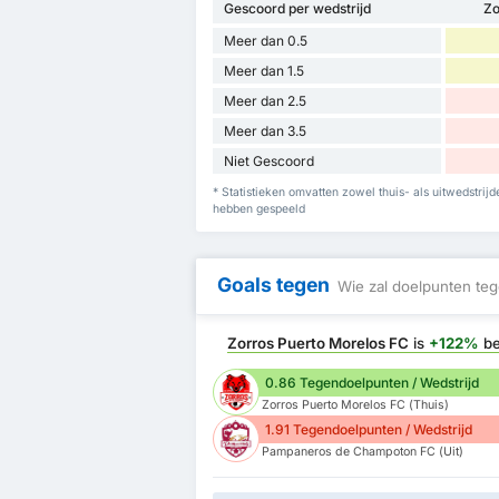
Gescoord per wedstrijd
Zo
Meer dan 0.5
Meer dan 1.5
Meer dan 2.5
Meer dan 3.5
Niet Gescoord
* Statistieken omvatten zowel thuis- als uitwedstr
hebben gespeeld
Goals tegen
Wie zal doelpunten teg
Zorros Puerto Morelos FC
is
+122%
be
0.86 Tegendoelpunten / Wedstrijd
Zorros Puerto Morelos FC (Thuis)
1.91 Tegendoelpunten / Wedstrijd
Pampaneros de Champoton FC (Uit)