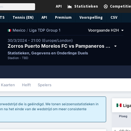
API
Statistieken
Competitie
TS
Tennis (EN)
API
Premium
Voorspelling
CSV
/
Liga TDP Group 1
Voorgaande H2H
Mexico
30/3/2024 - 21:00 (Europe/London)
Zorros Puerto Morelos FC vs Pampaneros de Champoton FC
Statistieken, Gegevens en Onderlinge Duels
Stadion -
TBD
Kaarten
Helft
Spelers
erwedstrijd die is geëindigd. We tonen seizoensstatistieken in
Lig
gen na het einde van de wedstrijd om meer consistente
Ploeg