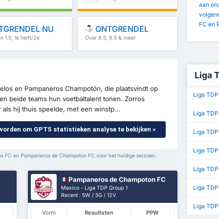
aan onz
46%
volgen
FC en 
TGRENDEL NU
ONTGRENDEL
 1.5, 1e helft/2e
Over 8.5, 9.5 & meer
meer
Liga 
relos en Pampaneros Champotón, die plaatsvindt op
Liga TDP
len beide teams hun voetbaltalent tonen. Zorros
als hij thuis speelde, met een winstp...
Liga TDP
 worden om GPT5 statistieken analyse te bekijken »
Liga TDP
Liga TDP
los FC en Pampaneros de Champoton FC voor het huidige seizoen.
Liga TDP
Pampaneros de Champoton FC
Liga TDP
Mexico - Liga TDP Group 1
Recent : 5W / 5G / 12V
Liga TDP
Vorm
Resultaten
PPW