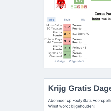
1.77
W
W
V
G
V
Zorros Pu
beter
wat be
Alle
Thuis
Uit
Mons Calpe
Zorros
1 - 0
SC Yucatan
Puerto
Morelos FC
Zorros
ISG Sport FC
0 - 0
Puerto
Morelos FC
PD Inter Playa
Zorros
3 - 2
del Carmen
Puerto
AC II
Morelos FC
Zorros
Felinos 48
3 - 1
Puerto
AC
Morelos FC
Tigrillos de
Zorros
2 - 3
Chetumal
Puerto
Morelos FC
Vorige
Volgende
Krijg Gratis Dag
Abonneer op FootyStats Voorspellin
Winst wordt bijgehouden!