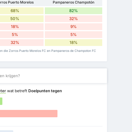
rros Puerto Morelos
Pampaneros Champotón
68%
82%
50%
32%
18%
9%
5%
5%
32%
18%
ijden die Zorros Puerto Morelos FC en Pampaneros de Champoton FC
en krijgen?
ter
wat betreft
Doelpunten tegen