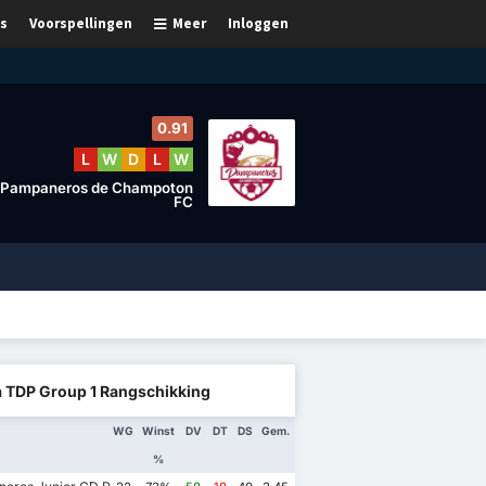
s
Voorspellingen
Meer
Inloggen
0.91
L
W
D
L
W
Pampaneros de Champoton
FC
a TDP Group 1 Rangschikking
WG
Winst
DV
DT
DS
Gem.
%