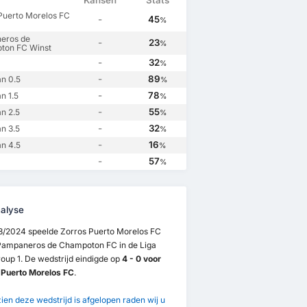
Kansen
Stats
Puerto Morelos FC
-
45
%
eros de
-
23
%
ton FC Winst
-
32
%
-
89
n 0.5
%
-
78
n 1.5
%
-
55
n 2.5
%
-
32
n 3.5
%
-
16
n 4.5
%
-
57
%
alyse
3/2024 speelde Zorros Puerto Morelos FC
Pampaneros de Champoton FC in de Liga
oup 1. De wedstrijd eindigde op
4 - 0 voor
 Puerto Morelos FC
.
en deze wedstrijd is afgelopen raden wij u