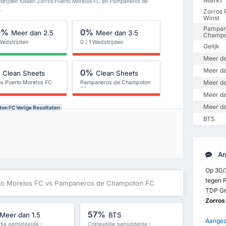
Markt
trijden tussen Zorros Puerto Morelos FC en Pampaneros de
.
Zorros 
Winst
Pampan
0%
0%
Meer dan 2.5
Meer dan 3.5
Champo
 Wedstrijden
0 / 1 Wedstrijden
Gelijk
Meer da
Meer da
%
0%
Clean Sheets
Clean Sheets
Meer da
os Puerto Morelos FC
Pampaneros de Champoton
FC
Meer da
Meer da
on FC Vorige Resultaten
BTS
An
Op 30/
tegen 
rto Morelos FC vs Pampaneros de Champoton FC
TDP Gr
Zorros
57%
Meer dan 1.5
BTS
Aangezi
tie gemiddelde :
Competitie gemiddelde :