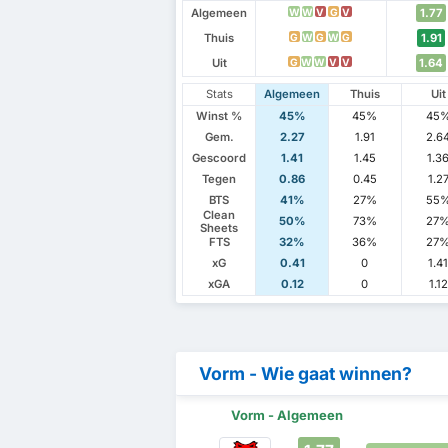
Algemeen
1.77
W
W
V
G
V
Thuis
1.91
G
W
G
W
G
Uit
1.64
G
W
W
V
V
Stats
Algemeen
Thuis
Uit
Winst %
45%
45%
45
Gem.
2.27
1.91
2.6
Gescoord
1.41
1.45
1.3
Tegen
0.86
0.45
1.2
BTS
41%
27%
55
Clean
50%
73%
27
Sheets
FTS
32%
36%
27
xG
0.41
0
1.4
xGA
0.12
0
1.12
Vorm - Wie gaat winnen?
Vorm - Algemeen