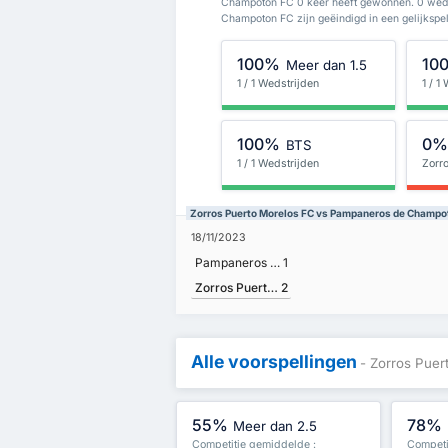
Champoton FC 0 keer heeft gewonnen. 0 weds
Champoton FC zijn geëindigd in een gelijkspel
100%
10
Meer dan 1.5
1 / 1 Wedstrijden
1 / 1
100%
0
BTS
1 / 1 Wedstrijden
Zorr
Zorros Puerto Morelos FC vs Pampaneros de Champot
18/11/2023
Pampaneros de Champoton FC
1
Zorros Puerto Morelos FC
2
Alle voorspellingen
- Zorros Pue
55%
78%
Meer dan 2.5
Competitie gemiddelde :
Competi