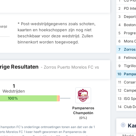
CD Pion
1
PD Inte
2
Deporti
3
* Post-wedstrijdgegevens zoals schoten,
Boston
4
trijd
kaarten en hoekschoppen zijn nog niet
Progre
5
beschikbaar voor deze wedstrijd. Zullen
Mons C
6
binnenkort worden toegevoegd.
Zorros
7
Felino
8
rige Resultaten
Tigrill
9
- Zorros Puerto Morelos FC vs
Pampan
10
Corsar
11
1
Campec
12
Wedstrijden
100%
0%
0%
ISG Sp
13
Club De
14
Pampaneros
Champotón
(0%)
Ka
hampoton FC's onderlinge ontmoetingen tonen aan dat van de 1
erto Morelos FC 1 keer heeft gewonnen en Pampaneros de