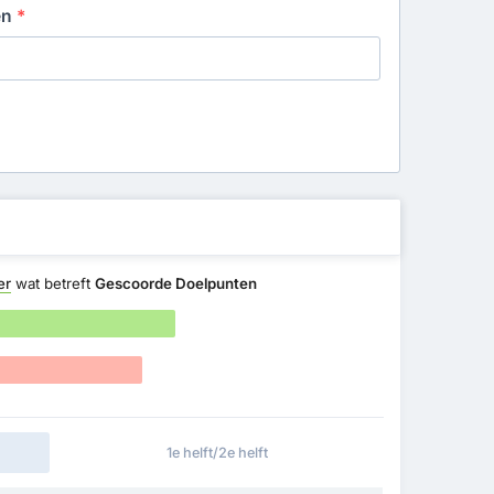
en
*
er
wat betreft
Gescoorde Doelpunten
1e helft/2e helft