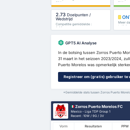
53%
74%
2.73
Doelpunten /
ON
Wedstrijd
Meer dan
Competitie gemiddelde :
helft & 
2.88
GPT5 AI Analyse
In de botsing tussen Zorros Puerto Mo
31 maart in het seizoen 2023/2024, zul
Puerto Morelos was opmerkelijk sterker 
Registreer om (gratis) gebruiker te
*Gemiddelde stats tussen Zorros Puerto More
Zorros Puerto Morelos FC
Mexico - Liga TDP Group 1
Recent : 10W / 9G / 3V
Vorm
Resultaten
PPW