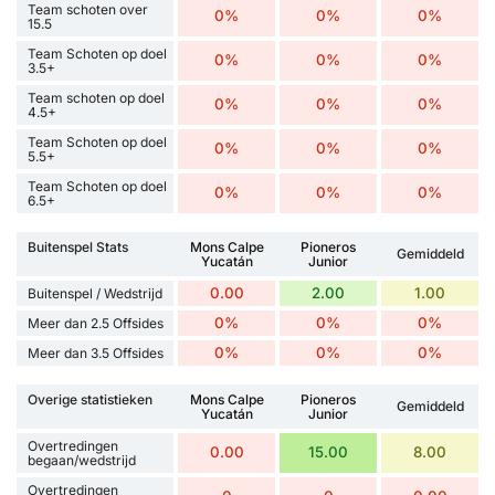
Team schoten over
0%
0%
0%
15.5
Team Schoten op doel
0%
0%
0%
3.5+
Team schoten op doel
0%
0%
0%
4.5+
Team Schoten op doel
0%
0%
0%
5.5+
Team Schoten op doel
0%
0%
0%
6.5+
Buitenspel Stats
Mons Calpe
Pioneros
Gemiddeld
Yucatán
Junior
0.00
2.00
1.00
Buitenspel / Wedstrijd
0%
0%
0%
Meer dan 2.5 Offsides
0%
0%
0%
Meer dan 3.5 Offsides
Overige statistieken
Mons Calpe
Pioneros
Gemiddeld
Yucatán
Junior
Overtredingen
0.00
15.00
8.00
begaan/wedstrijd
Overtredingen