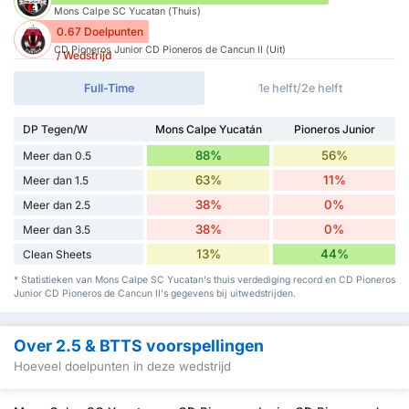
Mons Calpe SC Yucatan (Thuis)
0.67 Doelpunten
CD Pioneros Junior CD Pioneros de Cancun II (Uit)
/ Wedstrijd
Full-Time
1e helft/2e helft
DP Tegen/W
Mons Calpe Yucatán
Pioneros Junior
88%
56%
Meer dan 0.5
63%
11%
Meer dan 1.5
38%
0%
Meer dan 2.5
38%
0%
Meer dan 3.5
13%
44%
Clean Sheets
* Statistieken van Mons Calpe SC Yucatan's thuis verdediging record en CD Pioneros
Junior CD Pioneros de Cancun II's gegevens bij uitwedstrijden.
Over 2.5 & BTTS voorspellingen
Hoeveel doelpunten in deze wedstrijd