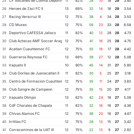
CF Volcanes de Colima Deportivo Tala
25
11
82%
28
10
18
29
3.45
Heroes de Zaci FC II
26
13
69%
32
14
18
29
3.54
Racing Veracruz III
27
12
75%
38
4
34
28
3.50
CD Muxes
28
12
75%
56
23
33
28
6.58
Deportivo CAFESSA Jalisco
29
11
82%
40
12
28
28
4.73
Club Aztecas AMF Soccer Aragon
30
12
75%
41
16
25
28
4.75
Acatlan Cuauhtemoc FC
31
12
75%
35
18
17
28
4.42
Guerreros Reynosa FC
32
13
69%
39
27
12
28
5.08
Irapuato II
33
10
90%
45
14
31
27
5.90
Club Gorilas de Juanacatlan II
34
11
82%
30
5
25
27
3.18
Centro de Formacion Cuauhtemoc Blanco
35
12
75%
35
11
24
27
3.83
Club Sangre de Campeon
36
12
75%
35
15
20
27
4.17
Irapuato Olimpo
37
13
62%
42
24
18
27
5.08
CdF Charales de Chapala
38
11
82%
32
16
16
27
4.36
Chivas Alamos FC
39
12
75%
36
20
16
27
4.67
Irritilas FC
40
12
75%
28
13
15
27
3.42
Correcaminos de la UAT III
41
12
75%
22
13
9
27
2.92