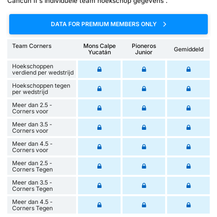
Cancun II's individuele team hoekschop gegevens .
DATA FOR PREMIUM MEMBERS ONLY
Team Corners
Mons Calpe
Pioneros
Gemiddeld
Yucatán
Junior
Hoekschoppen
verdiend per wedstrijd
Hoekschoppen tegen
per wedstrijd
Meer dan 2.5 -
Corners voor
Meer dan 3.5 -
Corners voor
Meer dan 4.5 -
Corners voor
Meer dan 2.5 -
Corners Tegen
Meer dan 3.5 -
Corners Tegen
Meer dan 4.5 -
Corners Tegen