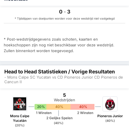
0
-
3
* Tijdstippen van doelpunten worden voor deze wedstrijd niet vastgelegd
* Post-wedstrijdgegevens zoals schoten, kaarten en
hoekschoppen zijn nog niet beschikbaar voor deze wedstrijd.
Zullen binnenkort worden toegevoegd.
Head to Head Statistieken / Vorige Resultaten
- Mons Calpe SC Yucatan vs CD Pioneros Junior CD Pioneros de
Cancun II
5
Wedstrijden
20%
40%
40%
1 Winsten
2 Winsten
Mons Calpe
Pioneros Junior
2 Gelijke Spelen
Yucatán
(40%)
(40%)
(20%)