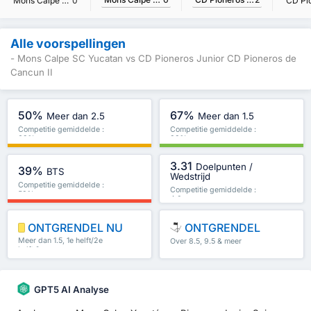
Mons Calpe SC Yucatan
0
Alle voorspellingen
- Mons Calpe SC Yucatan vs CD Pioneros Junior CD Pioneros de
Cancun II
50%
67%
Meer dan 2.5
Meer dan 1.5
Competitie gemiddelde :
Competitie gemiddelde :
69%
83%
3.31
Doelpunten /
39%
BTS
Wedstrijd
Competitie gemiddelde :
Competitie gemiddelde :
53%
4.3
ONTGRENDEL NU
ONTGRENDEL
Meer dan 1.5, 1e helft/2e
Over 8.5, 9.5 & meer
helft & meer
GPT5 AI Analyse