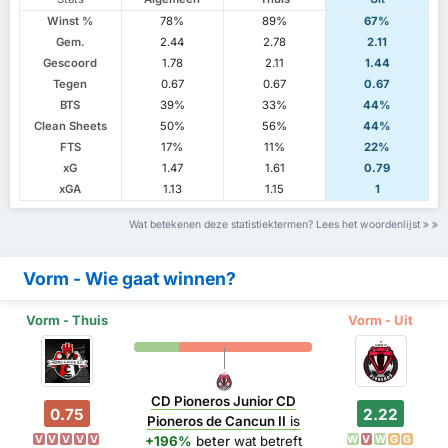
Winst %
78%
89%
67%
Gem.
2.44
2.78
2.11
Gescoord
1.78
2.11
1.44
Tegen
0.67
0.67
0.67
BTS
39%
33%
44%
Clean Sheets
50%
56%
44%
FTS
17%
11%
22%
xG
1.47
1.61
0.79
xGA
1.13
1.15
1
Wat betekenen deze statistiektermen? Lees het woordenlijst
Vorm - Wie gaat winnen?
Vorm - Thuis
Vorm - Uit
CD Pioneros Junior CD
0.75
2.22
Pioneros de Cancun II
is
V
V
V
V
V
W
V
W
G
G
+196%
beter
wat betreft