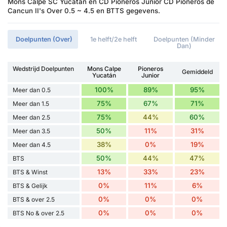
Mons Calpe SC Yucatan en CD Pioneros Junior CD Pioneros de
Cancun II's Over 0.5 ~ 4.5 en BTTS gegevens.
Doelpunten (Over)
1e helft/2e helft
Doelpunten (Minder
Dan)
Wedstrijd Doelpunten
Mons Calpe
Pioneros
Gemiddeld
Yucatán
Junior
100%
89%
95%
Meer dan 0.5
75%
67%
71%
Meer dan 1.5
75%
44%
60%
Meer dan 2.5
50%
11%
31%
Meer dan 3.5
38%
0%
19%
Meer dan 4.5
50%
44%
47%
BTS
13%
33%
23%
BTS & Winst
0%
11%
6%
BTS & Gelijk
0%
0%
0%
BTS & over 2.5
0%
0%
0%
BTS No & over 2.5