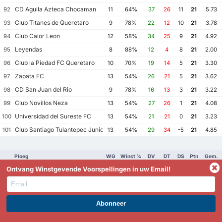
CD Aguila Azteca Chocaman
92
11
64%
37
26
11
21
5.73
Club Titanes de Queretaro
93
9
78%
22
12
10
21
3.78
Club Calor Leon
94
12
58%
34
25
9
21
4.92
Leyendas
95
8
88%
12
4
8
21
2.00
Club la Piedad FC Queretaro
96
10
70%
19
14
5
21
3.30
Zapata FC
97
13
54%
26
21
5
21
3.62
CD San Juan del Rio
98
9
78%
16
13
3
21
3.22
Club Novillos Neza
99
13
54%
27
26
1
21
4.08
Universidad del Sureste FC
100
13
54%
21
21
0
21
3.23
Club Santiago Tulantepec Juniors FC
101
13
54%
29
34
-5
21
4.85
Ploeg
WG
Winst %
DV
DT
DS
Ptn
Gem.
Chivas Alamos FC
Ontvang Winstgevende Voorspellingen in uw Email!
1
13
92%
43
4
39
37
3.62
Halcones Negros FC
2
13
85%
73
11
62
34
6.46
Club Aztecas AMF Soccer Aragon
3
12
92%
59
12
47
33
5.92
Club Deportivo Yautepec
4
12
92%
49
19
30
33
5.67
WORD PREMIUM EN PROFITEER NU!