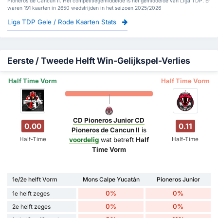
Pioneros de Cancun II. Het competitiegemiddelde is het gemiddelde van Liga TDP. Er
waren 191 kaarten in 2650 wedstrijden in het seizoen 2025/2026
Liga TDP Gele / Rode Kaarten Stats
Eerste / Tweede Helft Win-Gelijkspel-Verlies
Half Time Vorm
Half Time Vorm
CD Pioneros Junior CD
0.00
0.11
Pioneros de Cancun II
is
Half-Time
Half-Time
voordelig
wat betreft
Half
Time Vorm
1e/2e helft Vorm
Mons Calpe Yucatán
Pioneros Junior
0%
0%
1e helft zeges
0%
0%
2e helft zeges