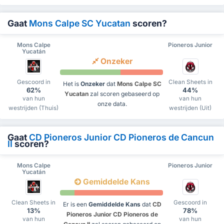
Gaat
Mons Calpe SC Yucatan
scoren?
Mons Calpe
Pioneros Junior
Yucatán
Onzeker
Gescoord in
Clean Sheets in
Het is
Onzeker
dat
Mons Calpe SC
62%
44%
Yucatan
zal scoren gebaseerd op
van hun
van hun
onze data.
westrijden (Thuis)
westrijden (Uit)
Gaat
CD Pioneros Junior CD Pioneros de Cancun
II
scoren?
Mons Calpe
Pioneros Junior
Yucatán
Gemiddelde Kans
Clean Sheets in
Gescoord in
Er is een
Gemiddelde Kans
dat
CD
13%
78%
Pioneros Junior CD Pioneros de
van hun
van hun