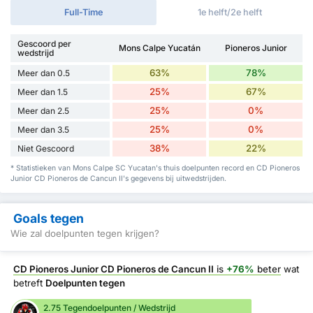
Full-Time
1e helft/2e helft
Gescoord per
Mons Calpe Yucatán
Pioneros Junior
wedstrijd
63%
78%
Meer dan 0.5
25%
67%
Meer dan 1.5
25%
0%
Meer dan 2.5
25%
0%
Meer dan 3.5
38%
22%
Niet Gescoord
* Statistieken van Mons Calpe SC Yucatan's thuis doelpunten record en CD Pioneros
Junior CD Pioneros de Cancun II's gegevens bij uitwedstrijden.
Goals tegen
Wie zal doelpunten tegen krijgen?
CD Pioneros Junior CD Pioneros de Cancun II
is
+76%
beter
wat
betreft
Doelpunten tegen
2.75 Tegendoelpunten / Wedstrijd