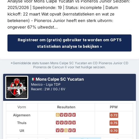
Analyse voor Mons Calpe Yucatán vs Pioneros Junior Seizoen:
2025/2026 | Speelronde: 19 | Status: incomplete | Datum
kickoff: 22 maart Wat opvalt (kernstatistieken en wat ze
betekenen) - Pioneros Junior heeft een sterk uitvorm:
ongeveer 67% uitwedst...
Registreer om (gratis) gebruiker te worden om GPT5
statistieken analyse te bekijken »
*Gemiddelde stats tussen Mons Calpe SC Yucatan en CD Pioneros Junior CD
Pioneros de Cancun II voor het huidige seizoen.
Mons Calpe SC Yucatan
Mexico - Liga TDP
Recent : 2W / 0G / 6V
Vorm
Resultaten
PPW
Algemeen
G
V
V
V
V
0.72
Thuis
V
V
V
V
V
0.75
Uit
V
V
G
V
V
0.70