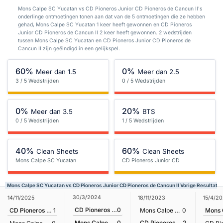
Mons Calpe SC Yucatan vs CD Pioneros Junior CD Pioneros de Cancun II's
onderlinge ontmoetingen tonen aan dat van de 5 ontmoetingen die ze hebben
gehad, Mons Calpe SC Yucatan 1 keer heeft gewonnen en CD Pioneros
Junior CD Pioneros de Cancun II 2 keer heeft gewonnen. 2 wedstrijden
tussen Mons Calpe SC Yucatan en CD Pioneros Junior CD Pioneros de
Cancun II zijn geëindigd in een gelijkspel.
60%
0%
Meer dan 1.5
Meer dan 2.5
3 / 5 Wedstrijden
0 / 5 Wedstrijden
0%
20%
Meer dan 3.5
BTS
0 / 5 Wedstrijden
1 / 5 Wedstrijden
40%
60%
Clean Sheets
Clean Sheets
Mons Calpe SC Yucatan
CD Pioneros Junior CD
Pioneros de Cancun II
Mons Calpe SC Yucatan vs CD Pioneros Junior CD Pioneros de Cancun II Vorige Resultate
30/3/2024
14/11/2025
18/11/2023
15/4/2
CD Pioneros Junior CD Pioneros de Cancun II
0
CD Pioneros Junior CD Pioneros de Cancun II
1
Mons Calpe SC Yucatan
0
CD Pioneros Junior CD Pioneros de Cancun II
2
Mons Calpe SC Yucatan
0