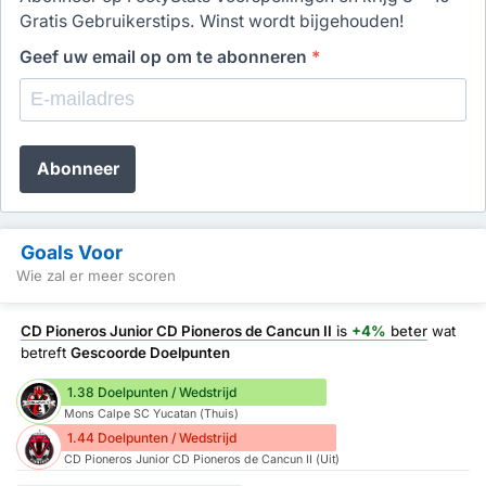
Gratis Gebruikerstips. Winst wordt bijgehouden!
Geef uw email op om te abonneren
*
Abonneer
Goals Voor
Wie zal er meer scoren
CD Pioneros Junior CD Pioneros de Cancun II
is
+4%
beter
wat
betreft
Gescoorde Doelpunten
1.38 Doelpunten / Wedstrijd
Mons Calpe SC Yucatan (Thuis)
1.44 Doelpunten / Wedstrijd
CD Pioneros Junior CD Pioneros de Cancun II (Uit)