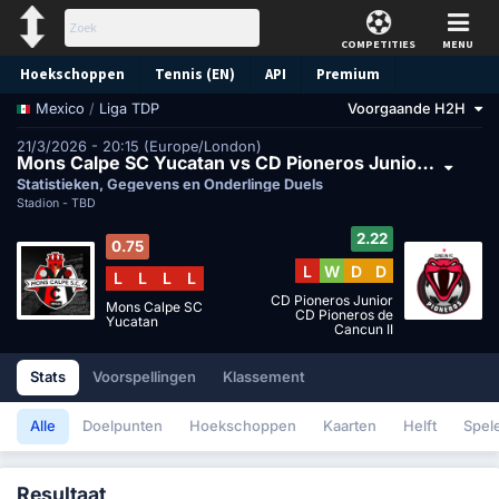
COMPETITIES
MENU
Hoekschoppen
Tennis (EN)
API
Premium
/
Liga TDP
Voorgaande H2H
Mexico
Voorspelling
21/3/2026 - 20:15 (Europe/London)
Mons Calpe SC Yucatan vs CD Pioneros Junior CD Pioneros de Cancun II
Statistieken, Gegevens en Onderlinge Duels
Stadion -
TBD
2.22
0.75
L
W
D
D
L
L
L
L
CD Pioneros Junior
Mons Calpe SC
CD Pioneros de
Yucatan
Cancun II
Stats
Voorspellingen
Klassement
Alle
Doelpunten
Hoekschoppen
Kaarten
Helft
Spel
Resultaat