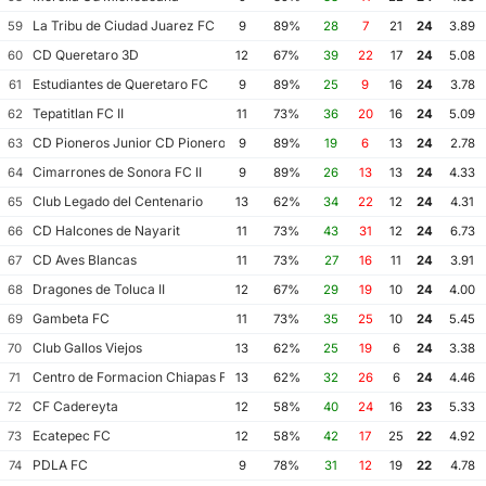
La Tribu de Ciudad Juarez FC
59
9
89%
28
7
21
24
3.89
CD Queretaro 3D
60
12
67%
39
22
17
24
5.08
Estudiantes de Queretaro FC
61
9
89%
25
9
16
24
3.78
Tepatitlan FC II
62
11
73%
36
20
16
24
5.09
CD Pioneros Junior CD Pioneros de Cancun II
63
9
89%
19
6
13
24
2.78
Cimarrones de Sonora FC II
64
9
89%
26
13
13
24
4.33
Club Legado del Centenario
65
13
62%
34
22
12
24
4.31
CD Halcones de Nayarit
66
11
73%
43
31
12
24
6.73
CD Aves Blancas
67
11
73%
27
16
11
24
3.91
Dragones de Toluca II
68
12
67%
29
19
10
24
4.00
Gambeta FC
69
11
73%
35
25
10
24
5.45
Club Gallos Viejos
70
13
62%
25
19
6
24
3.38
Centro de Formacion Chiapas Futbol
71
13
62%
32
26
6
24
4.46
CF Cadereyta
72
12
58%
40
24
16
23
5.33
Ecatepec FC
73
12
58%
42
17
25
22
4.92
PDLA FC
74
9
78%
31
12
19
22
4.78