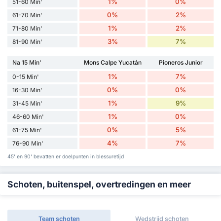
1%
0%
51-60 Min'
0%
2%
61-70 Min'
1%
2%
71-80 Min'
3%
7%
81-90 Min'
Na 15 Min'
Mons Calpe Yucatán
Pioneros Junior
1%
7%
0-15 Min'
0%
0%
16-30 Min'
1%
9%
31-45 Min'
1%
0%
46-60 Min'
0%
5%
61-75 Min'
4%
7%
76-90 Min'
45' en 90' bevatten er doelpunten in blessuretijd
Schoten, buitenspel, overtredingen en meer
Team schoten
Wedstrijd schoten