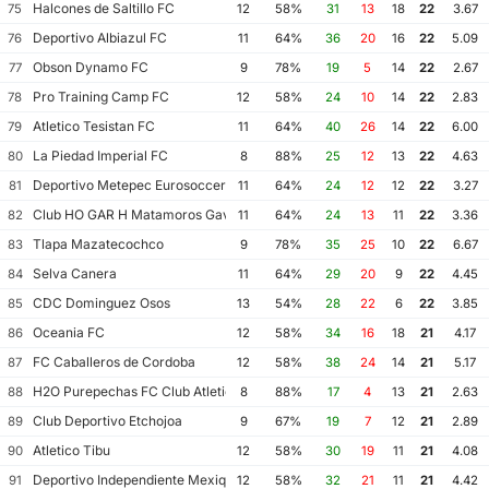
Halcones de Saltillo FC
75
12
58%
31
13
18
22
3.67
Deportivo Albiazul FC
76
11
64%
36
20
16
22
5.09
Obson Dynamo FC
77
9
78%
19
5
14
22
2.67
Pro Training Camp FC
78
12
58%
24
10
14
22
2.83
Atletico Tesistan FC
79
11
64%
40
26
14
22
6.00
La Piedad Imperial FC
80
8
88%
25
12
13
22
4.63
Deportivo Metepec Eurosoccer FC
81
11
64%
24
12
12
22
3.27
Club HO GAR H Matamoros Gavilanes FC Matamoros II
82
11
64%
24
13
11
22
3.36
Tlapa Mazatecochco
83
9
78%
35
25
10
22
6.67
Selva Canera
84
11
64%
29
20
9
22
4.45
CDC Dominguez Osos
85
13
54%
28
22
6
22
3.85
Oceania FC
86
12
58%
34
16
18
21
4.17
FC Caballeros de Cordoba
87
12
58%
38
24
14
21
5.17
H2O Purepechas FC Club Atletico Morelia II
88
8
88%
17
4
13
21
2.63
Club Deportivo Etchojoa
89
9
67%
19
7
12
21
2.89
Atletico Tibu
90
12
58%
30
19
11
21
4.08
Deportivo Independiente Mexiquense
91
12
58%
32
21
11
21
4.42