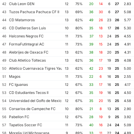
Club Leon GEN
42
12
75%
20
14
6
27
2.83
Tuzos Pachuca Pachuca CF II
43
13
69%
36
30
6
27
5.08
CD Matamoros
44
13
62%
49
26
23
26
5.77
CD Datileros San Luis
45
10
80%
35
18
17
26
5.30
Halcones Negros FC
46
11
73%
37
13
24
25
4.55
FormaFutIntegral AC
47
11
73%
39
15
24
25
4.91
Alebrijes de Oaxaca FC
48
13
62%
38
18
20
25
4.31
Club Atletico Toltecas
49
13
62%
36
17
19
25
4.08
Atletico Cuernavaca Tigres Yautepec
50
13
62%
42
23
19
25
5.00
Magos
51
11
73%
22
6
16
25
2.55
FC Iguanas
52
12
67%
33
17
16
25
4.17
CD Estudiantes Tecos II
53
12
67%
35
19
16
25
4.50
Universidad del Golfo de Mexico FC
54
12
67%
35
20
15
25
4.58
Corsarios de Campeche FC
55
10
80%
21
8
13
25
2.90
Pabellon FC
56
12
67%
28
19
9
25
3.92
Tapatios Soccer FC
57
11
73%
40
16
24
24
5.09
Morelia Ud Michoacana
58
9
89%
33
11
22
24
4.89