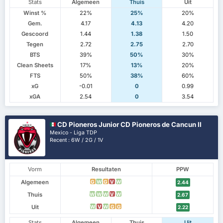
Stats
Algemeen
Thuis
Uit
Winst %
22%
25%
20%
Gem.
4.17
4.13
4.20
Gescoord
1.44
1.38
1.50
Tegen
2.72
2.75
2.70
BTS
39%
50%
30%
Clean Sheets
17%
13%
20%
FTS
50%
38%
60%
xG
-0.01
0
0.99
xGA
2.54
0
3.54
CD Pioneros Junior CD Pioneros de Cancun II
Mexico - Liga TDP
Recent : 6W / 2G / 1V
Vorm
Resultaten
PPW
Algemeen
G
W
G
V
W
2.44
Thuis
W
W
W
V
W
2.67
Uit
W
V
W
G
G
2.22
Stats
Algemeen
Thuis
Uit