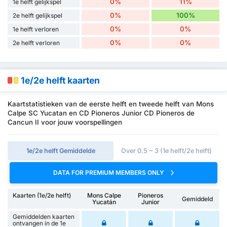
0%
11%
1e helft gelijkspel
0%
100%
2e helft gelijkspel
0%
0%
1e helft verloren
0%
0%
2e helft verloren
1e/2e helft kaarten
Kaartstatistieken van de eerste helft en tweede helft van Mons
Calpe SC Yucatan en CD Pioneros Junior CD Pioneros de
Cancun II voor jouw voorspellingen
1e/2e helft Gemiddelde
Over 0.5 ~ 3 (1e helft/2e helft)
DATA FOR PREMIUM MEMBERS ONLY
Kaarten (1e/2e helft)
Mons Calpe
Pioneros
Gemiddeld
Yucatán
Junior
Gemiddelden kaarten
ontvangen in de 1e