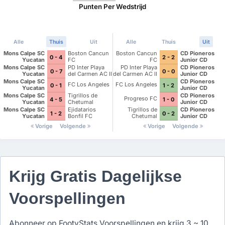
Punten Per Wedstrijd
Alle
Thuis
Uit
Alle
Thuis
Uit
Mons Calpe SC
Boston Cancun
Boston Cancun
CD Pioneros
0 - 4
2 - 2
Yucatan
FC
FC
Junior CD
Pioneros de
Mons Calpe SC
PD Inter Playa
PD Inter Playa
CD Pioneros
0 - 7
0 - 0
Cancun II
Yucatan
del Carmen AC II
del Carmen AC II
Junior CD
Pioneros de
Mons Calpe SC
CD Pioneros
FC Los Angeles
FC Los Angeles
0 - 1
1 - 2
Cancun II
Yucatan
Junior CD
Pioneros de
Mons Calpe SC
Tigrillos de
CD Pioneros
Progreso FC
4 - 5
1 - 0
Cancun II
Yucatan
Chetumal
Junior CD
Pioneros de
Mons Calpe SC
Ejidatarios
Tigrillos de
CD Pioneros
1 - 2
0 - 2
Cancun II
Yucatan
Bonfil FC
Chetumal
Junior CD
Pioneros de
Vorige
Volgende
Vorige
Volgende
Cancun II
Krijg Gratis Dagelijkse
Voorspellingen
Abonneer op FootyStats Voorspellingen en krijg 3 ~ 10