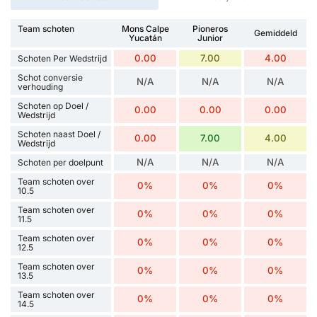
Team schoten
Mons Calpe
Pioneros
Gemiddeld
Yucatán
Junior
0.00
7.00
4.00
Schoten Per Wedstrijd
Schot conversie
N/A
N/A
N/A
verhouding
Schoten op Doel /
0.00
0.00
0.00
Wedstrijd
Schoten naast Doel /
0.00
7.00
4.00
Wedstrijd
N/A
N/A
N/A
Schoten per doelpunt
Team schoten over
0%
0%
0%
10.5
Team schoten over
0%
0%
0%
11.5
Team schoten over
0%
0%
0%
12.5
Team schoten over
0%
0%
0%
13.5
Team schoten over
0%
0%
0%
14.5