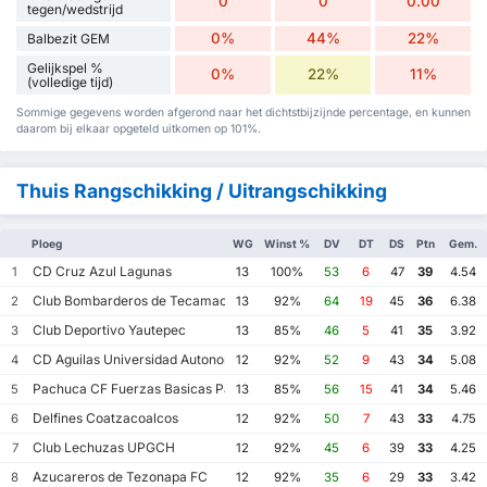
0
0
0.00
tegen/wedstrijd
0%
44%
22%
Balbezit GEM
Gelijkspel %
0%
22%
11%
(volledige tijd)
Sommige gegevens worden afgerond naar het dichtstbijzijnde percentage, en kunnen
daarom bij elkaar opgeteld uitkomen op 101%.
Thuis Rangschikking / Uitrangschikking
Ploeg
WG
Winst %
DV
DT
DS
Ptn
Gem.
CD Cruz Azul Lagunas
1
13
100%
53
6
47
39
4.54
Club Bombarderos de Tecamac
2
13
92%
64
19
45
36
6.38
Club Deportivo Yautepec
3
13
85%
46
5
41
35
3.92
CD Aguilas Universidad Autonoma de Guerrero
4
12
92%
52
9
43
34
5.08
Pachuca CF Fuerzas Basicas Pachuca CF III
5
13
85%
56
15
41
34
5.46
Delfines Coatzacoalcos
6
12
92%
50
7
43
33
4.75
Club Lechuzas UPGCH
7
12
92%
45
6
39
33
4.25
Azucareros de Tezonapa FC
8
12
92%
35
6
29
33
3.42