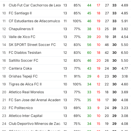
Club Fut Car Cachorros de Leon
9
13
85%
44
17
27
33
4.69
FC Santiago II
10
13
85%
45
18
27
33
4.85
CF Estudiantes de Atlacomulco
11
11
100%
46
19
27
33
5.91
Chapulineros II
12
13
77%
38
13
25
31
3.92
Valle de Xico FC
13
13
77%
39
20
19
31
4.54
SK SPORT Street Soccer FC
14
12
83%
56
10
46
30
5.50
FC Diablos Tesistan
15
12
83%
60
18
42
30
6.50
Saltillo Soccer FC
16
12
83%
46
20
26
30
5.50
Cantera Coka
17
13
77%
43
19
24
30
4.77
Orishas Tepeji FC
18
11
91%
29
6
23
30
3.18
Tigres de Alica FC II
19
10
100%
34
12
22
30
4.60
Atletico Real Morelos
20
13
77%
33
15
18
30
3.69
FC San Jose del Arenal Academia America Leyendas
21
13
77%
35
18
17
30
4.08
FC Politecnico
22
13
69%
33
9
24
29
3.23
Atletico Inter Capital
23
13
69%
30
10
20
29
3.08
Club Deportivo Mineros de Zacatecas II
24
12
75%
34
15
19
29
4.08