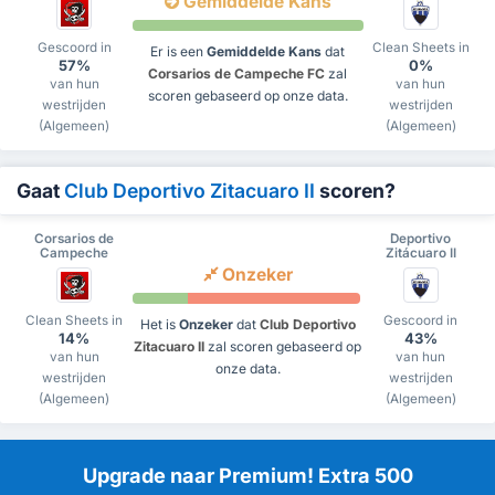
Gemiddelde Kans
Gescoord in
Clean Sheets in
Er is een
Gemiddelde Kans
dat
57%
0%
Corsarios de Campeche FC
zal
van hun
van hun
scoren gebaseerd op onze data.
westrijden
westrijden
(Algemeen)
(Algemeen)
Gaat
Club Deportivo Zitacuaro II
scoren?
Corsarios de
Deportivo
Campeche
Zitácuaro II
Onzeker
Clean Sheets in
Gescoord in
Het is
Onzeker
dat
Club Deportivo
14%
43%
Zitacuaro II
zal scoren gebaseerd op
van hun
van hun
onze data.
westrijden
westrijden
(Algemeen)
(Algemeen)
Upgrade naar Premium! Extra 500