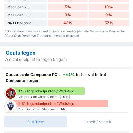
5%
10%
Meer dan 2.5
0%
0%
Meer dan 3.5
43%
57%
Niet Gescoord
* Statistieken omvatten zowel thuis- als uitwedstrijden die Corsarios de Campeche
FC en Club Deportivo Zitacuaro II hebben gespeeld
Goals tegen
Wie zal doelpunten tegen krijgen?
Corsarios de Campeche FC
is
+44%
beter
wat betreft
Doelpunten tegen
1.95 Tegendoelpunten / Wedstrijd
Corsarios de Campeche FC (Thuis)
2.81 Tegendoelpunten / Wedstrijd
Club Deportivo Zitacuaro II (Uit)
Full-Time
1e helft/2e helft