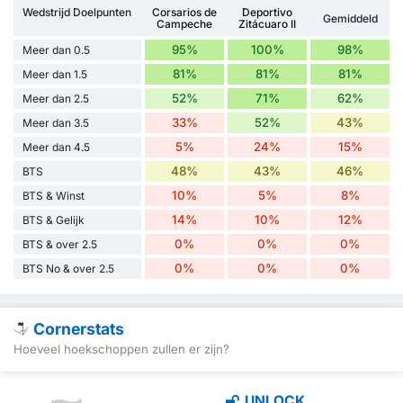
Wedstrijd Doelpunten
Corsarios de
Deportivo
Gemiddeld
Campeche
Zitácuaro II
95%
100%
98%
Meer dan 0.5
81%
81%
81%
Meer dan 1.5
52%
71%
62%
Meer dan 2.5
33%
52%
43%
Meer dan 3.5
5%
24%
15%
Meer dan 4.5
48%
43%
46%
BTS
10%
5%
8%
BTS & Winst
14%
10%
12%
BTS & Gelijk
0%
0%
0%
BTS & over 2.5
0%
0%
0%
BTS No & over 2.5
Cornerstats
Hoeveel hoekschoppen zullen er zijn?
UNLOCK