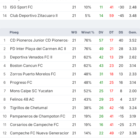
ISG Sport FC
13
21
10%
11
41
-30
2.48
Club Deportivo Zitacuaro II
14
21
5%
14
59
-45
3.48
Ploeg
WG
Winst %
DV
DT
DS
Gem.
CD Pioneros Junior CD Pioneros de Cancun II
1
21
76%
57
17
40
3.52
PD Inter Playa del Carmen AC II
2
21
76%
49
21
28
3.33
Deportiva Venados FC II
3
21
62%
42
13
29
2.62
Boston Cancun FC
4
21
62%
43
23
20
3.14
Zorros Puerto Morelos FC
5
21
48%
31
18
13
2.33
Progreso FC
6
21
48%
41
25
16
3.14
Mons Calpe SC Yucatan
7
21
52%
25
17
8
2.00
Felinos 48 AC
8
21
43%
29
25
4
2.57
Tigrillos de Chetumal
9
21
38%
26
42
-16
3.24
Pampaneros de Champoton FC
10
21
19%
26
41
-15
3.19
Corsarios de Campeche FC
11
21
19%
16
41
-25
2.71
Campeche FC Nueva Generacion
12
21
14%
22
49
-27
3.38