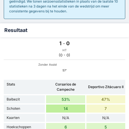
geëindigd. We tonen seizoensstatistieken in plaats van de laatste 10
statistieken na 3 dagen na het einde van de wedstrijd om meer
consistente gegevens bij te houden.
Resultaat
1
-
0
HT
(0 - 0)
Zonder Assist
57'
Stats
Corsarios de
Deportivo Zitácuaro II
Campeche
Balbezit
53%
47%
Schoten
14
7
Kaarten
N/A
N/A
Hoekschoppen
6
5