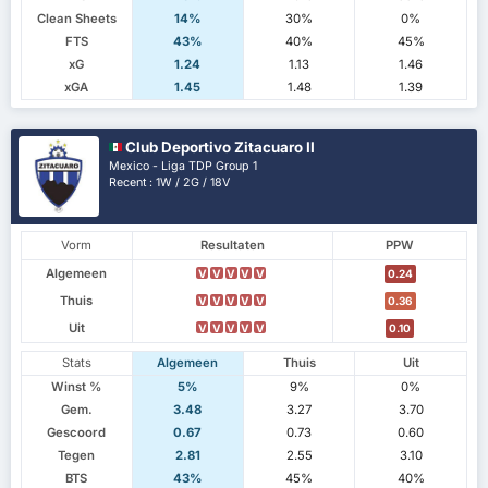
Clean Sheets
14%
30%
0%
FTS
43%
40%
45%
xG
1.24
1.13
1.46
xGA
1.45
1.48
1.39
Club Deportivo Zitacuaro II
Mexico - Liga TDP Group 1
Recent : 1W / 2G / 18V
Vorm
Resultaten
PPW
Algemeen
V
V
V
V
V
0.24
Thuis
V
V
V
V
V
0.36
Uit
V
V
V
V
V
0.10
Stats
Algemeen
Thuis
Uit
Winst %
5%
9%
0%
Gem.
3.48
3.27
3.70
Gescoord
0.67
0.73
0.60
Tegen
2.81
2.55
3.10
BTS
43%
45%
40%