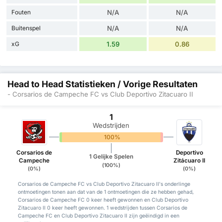
Fouten
N/A
N/A
Buitenspel
N/A
N/A
xG
1.59
0.86
Head to Head Statistieken / Vorige Resultaten
- Corsarios de Campeche FC vs Club Deportivo Zitacuaro II
1
Wedstrijden
0%
100%
0%
Corsarios de
Deportivo
1 Gelijke Spelen
Campeche
Zitácuaro II
(100%)
(0%)
(0%)
Corsarios de Campeche FC vs Club Deportivo Zitacuaro II's onderlinge
ontmoetingen tonen aan dat van de 1 ontmoetingen die ze hebben gehad,
Corsarios de Campeche FC 0 keer heeft gewonnen en Club Deportivo
Zitacuaro II 0 keer heeft gewonnen. 1 wedstrijden tussen Corsarios de
Campeche FC en Club Deportivo Zitacuaro II zijn geëindigd in een