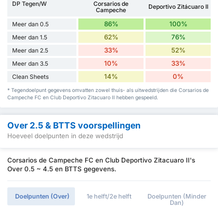
DP Tegen/W
Corsarios de
Deportivo Zitácuaro II
Campeche
86%
100%
Meer dan 0.5
62%
76%
Meer dan 1.5
33%
52%
Meer dan 2.5
10%
33%
Meer dan 3.5
14%
0%
Clean Sheets
* Tegendoelpunt gegevens omvatten zowel thuis- als uitwedstrijden die Corsarios de
Campeche FC en Club Deportivo Zitacuaro II hebben gespeeld.
Over 2.5 & BTTS voorspellingen
Hoeveel doelpunten in deze wedstrijd
Corsarios de Campeche FC en Club Deportivo Zitacuaro II's
Over 0.5 ~ 4.5 en BTTS gegevens.
Doelpunten (Over)
1e helft/2e helft
Doelpunten (Minder
Dan)