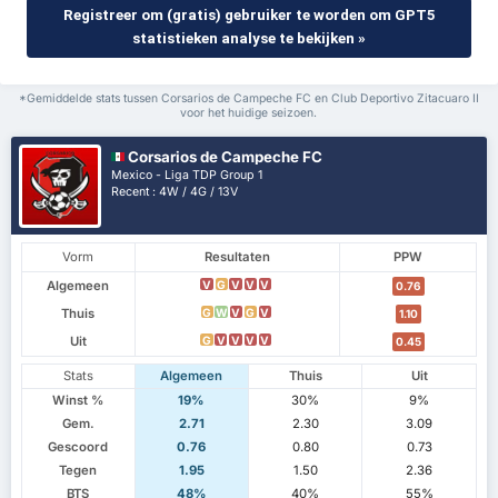
Registreer om (gratis) gebruiker te worden om GPT5
statistieken analyse te bekijken »
*Gemiddelde stats tussen Corsarios de Campeche FC en Club Deportivo Zitacuaro II
voor het huidige seizoen.
Corsarios de Campeche FC
Mexico - Liga TDP Group 1
Recent : 4W / 4G / 13V
Vorm
Resultaten
PPW
Algemeen
V
G
V
V
V
0.76
Thuis
G
W
V
G
V
1.10
Uit
G
V
V
V
V
0.45
Stats
Algemeen
Thuis
Uit
Winst %
19%
30%
9%
Gem.
2.71
2.30
3.09
Gescoord
0.76
0.80
0.73
Tegen
1.95
1.50
2.36
BTS
48%
40%
55%