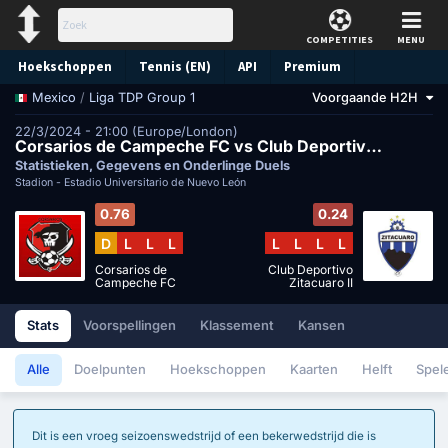
COMPETITIES
MENU
Hoekschoppen
Tennis (EN)
API
Premium
/
Liga TDP Group 1
Voorgaande H2H
Mexico
Voorspelling
22/3/2024 - 21:00 (Europe/London)
Corsarios de Campeche FC vs Club Deportivo Zitacuaro II
Statistieken, Gegevens en Onderlinge Duels
Stadion -
Estadio Universitario de Nuevo León
0.76
0.24
D
L
L
L
L
L
L
L
Corsarios de
Club Deportivo
Campeche FC
Zitacuaro II
Stats
Voorspellingen
Klassement
Kansen
Alle
Doelpunten
Hoekschoppen
Kaarten
Helft
Spel
Dit is een vroeg seizoenswedstrijd of een bekerwedstrijd die is