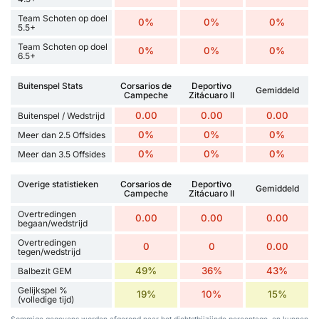
Team Schoten op doel
0%
0%
0%
5.5+
Team Schoten op doel
0%
0%
0%
6.5+
Buitenspel Stats
Corsarios de
Deportivo
Gemiddeld
Campeche
Zitácuaro II
0.00
0.00
0.00
Buitenspel / Wedstrijd
0%
0%
0%
Meer dan 2.5 Offsides
0%
0%
0%
Meer dan 3.5 Offsides
Overige statistieken
Corsarios de
Deportivo
Gemiddeld
Campeche
Zitácuaro II
Overtredingen
0.00
0.00
0.00
begaan/wedstrijd
Overtredingen
0
0
0.00
tegen/wedstrijd
49%
36%
43%
Balbezit GEM
Gelijkspel %
19%
10%
15%
(volledige tijd)