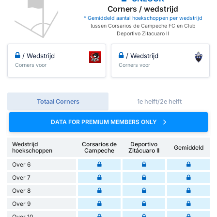
Corners / wedstrijd
* Gemiddeld aantal hoekschoppen per wedstrijd
tussen Corsarios de Campeche FC en Club
Deportivo Zitacuaro II
/ Wedstrijd
/ Wedstrijd
Corners voor
Corners voor
Totaal Corners
1e helft/2e helft
DATA FOR PREMIUM MEMBERS ONLY
Wedstrijd
Corsarios de
Deportivo
Gemiddeld
hoekschoppen
Campeche
Zitácuaro II
Over 6
Over 7
Over 8
Over 9
Over 10