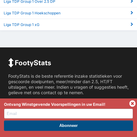
Liga TDP Group 1 Over 2.5 DP
Liga TDP Group 1 Hoekschoppen
Liga TDP Group 1 xG
FootyStats is de beste referentie inzake statistieken voor
gescoorde doelpunten, meer/minder dan 2.5, HT/FT
uitslagen, en veel meer. Indien u vragen of suggesties heeft,
gelieve met ons contact op te nemen.
Statistieken
Ontvang Winstgevende Voorspellingen in uw Email!
Meer/Minder Dan Doelpunten
BTS Stats
WORD PREMIUM EN PROFITEER NU!