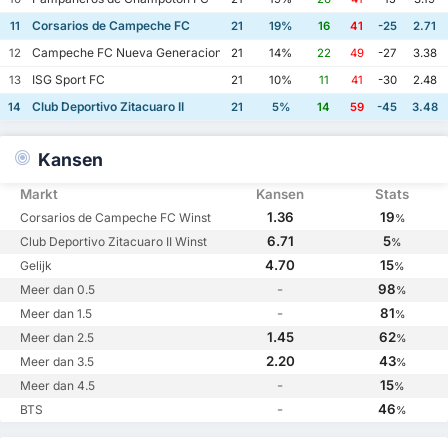
Corsarios de Campeche FC
11
21
19%
16
41
-25
2.71
Campeche FC Nueva Generacion
12
21
14%
22
49
-27
3.38
ISG Sport FC
13
21
10%
11
41
-30
2.48
Club Deportivo Zitacuaro II
14
21
5%
14
59
-45
3.48
Kansen
Markt
Kansen
Stats
1.36
19
Corsarios de Campeche FC Winst
%
6.71
5
Club Deportivo Zitacuaro II Winst
%
4.70
15
Gelijk
%
-
98
Meer dan 0.5
%
-
81
Meer dan 1.5
%
1.45
62
Meer dan 2.5
%
2.20
43
Meer dan 3.5
%
-
15
Meer dan 4.5
%
-
46
BTS
%