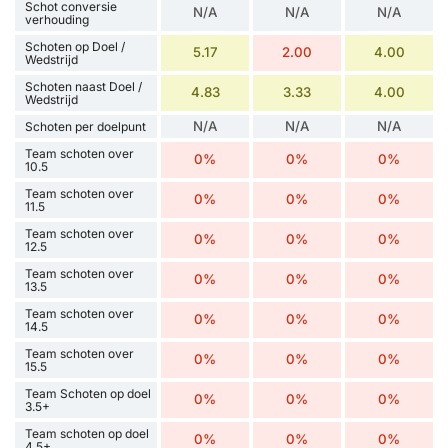
Schot conversie
N/A
N/A
N/A
verhouding
Schoten op Doel /
5.17
2.00
4.00
Wedstrijd
Schoten naast Doel /
4.83
3.33
4.00
Wedstrijd
N/A
N/A
N/A
Schoten per doelpunt
Team schoten over
0%
0%
0%
10.5
Team schoten over
0%
0%
0%
11.5
Team schoten over
0%
0%
0%
12.5
Team schoten over
0%
0%
0%
13.5
Team schoten over
0%
0%
0%
14.5
Team schoten over
0%
0%
0%
15.5
Team Schoten op doel
0%
0%
0%
3.5+
Team schoten op doel
0%
0%
0%
4.5+