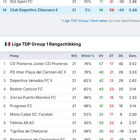
ISG Sport FC
13
21
10%
11
41
-30
2.48
Club Deportivo Zitacuaro II
14
21
5%
14
59
-45
3.48
*
Liga TDP Group 1 Vorm tabel
zijn ook beschikbaar
Liga TDP Group 1 Rangschikking
Ploeg
WG
Winst %
DV
DT
DS
Gem.
CD Pioneros Junior CD Pioneros de Cancun II
1
21
76%
57
17
40
3.52
PD Inter Playa del Carmen AC II
2
21
76%
49
21
28
3.33
Deportiva Venados FC II
3
21
62%
42
13
29
2.62
Boston Cancun FC
4
21
62%
43
23
20
3.14
Zorros Puerto Morelos FC
5
21
48%
31
18
13
2.33
Progreso FC
6
21
48%
41
25
16
3.14
Mons Calpe SC Yucatan
7
21
52%
25
17
8
2.00
Felinos 48 AC
8
21
43%
29
25
4
2.57
Tigrillos de Chetumal
9
21
38%
26
42
-16
3.24
Pampaneros de Champoton FC
10
21
19%
26
41
-15
3.19