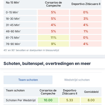
Na 15 Min'
Corsarios de
Deportivo Zitácuaro II
Campeche
5%
0%
0-15 Min'
5%
3%
16-30 Min'
4%
4%
31-45 Min'
5%
1%
46-60 Min'
11%
0%
61-75 Min'
9%
4%
76-90 Min'
45' en 90' bevatten er doelpunten in blessuretijd
Schoten, buitenspel, overtredingen en meer
Team schoten
Wedstrijd schoten
Team schoten
Corsarios de
Deportivo
Gemiddeld
Campeche
Zitácuaro II
10.00
5.33
8.00
Schoten Per Wedstrijd