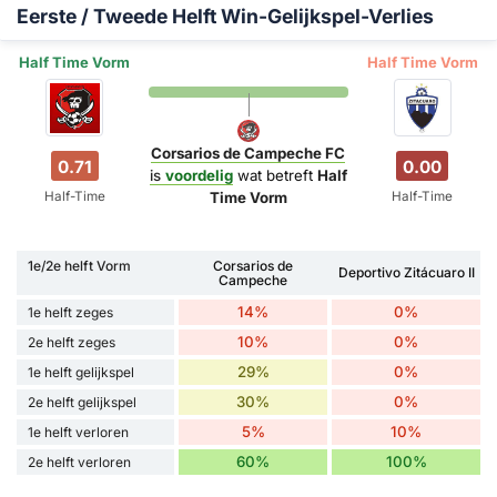
Eerste / Tweede Helft Win-Gelijkspel-Verlies
Half Time Vorm
Half Time Vorm
Corsarios de Campeche FC
0.71
0.00
is
voordelig
wat betreft
Half
Half-Time
Half-Time
Time Vorm
1e/2e helft Vorm
Corsarios de
Deportivo Zitácuaro II
Campeche
14%
0%
1e helft zeges
10%
0%
2e helft zeges
29%
0%
1e helft gelijkspel
30%
0%
2e helft gelijkspel
5%
10%
1e helft verloren
60%
100%
2e helft verloren