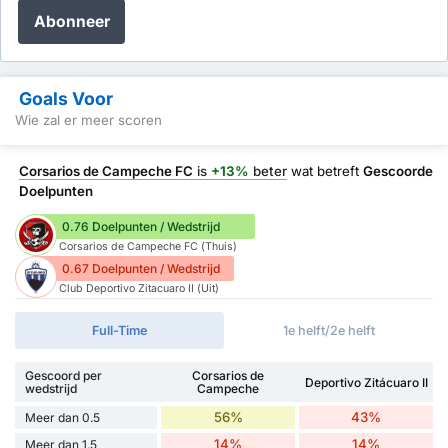
Abonneer
Goals Voor
Wie zal er meer scoren
Corsarios de Campeche FC
is
+13%
beter
wat betreft
Gescoorde
Doelpunten
0.76 Doelpunten / Wedstrijd
Corsarios de Campeche FC (Thuis)
0.67 Doelpunten / Wedstrijd
Club Deportivo Zitacuaro II (Uit)
Full-Time
1e helft/2e helft
Gescoord per
Corsarios de
Deportivo Zitácuaro II
wedstrijd
Campeche
56%
43%
Meer dan 0.5
14%
14%
Meer dan 1.5