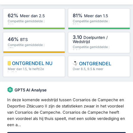
62%
81%
Meer dan 2.5
Meer dan 1.5
Competitie gemiddelde :
Competitie gemiddelde :
54%
76%
3.10
Doelpunten /
46%
BTS
Wedstrijd
Competitie gemiddelde :
Competitie gemiddelde :
47%
2.94
ONTGRENDEL NU
ONTGRENDEL
Meer dan 1.5, 1e helft/2e
Over 8.5, 9.5 & meer
helft & meer
GPT5 AI Analyse
In deze komende wedstrijd tussen Corsarios de Campeche en
Deportivo Zitácuaro II zijn de statistieken zwaar in het voordeel
van Corsarios de Campeche. Corsarios de Campeche heeft
een voordeel als hij thuis speelt, met een solide verdediging en
een a...