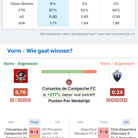
Clean Sheets
0%
0%
0%
FTS
57%
55%
60%
xG
0.62
0.65
0.56
xGA
1.71
1.64
1.86
Wat betekenen deze statistiektermen? Lees het woordenlijst
Vorm - Wie gaat winnen?
Vorm - Algemeen
Vorm - Algemeen
Corsarios de Campeche FC
0.76
0.24
is
+217%
beter
wat betreft
V
G
V
V
V
V
V
V
V
V
Punten Per Wedstrijd
Alle
Thuis
Uit
Alle
Thuis
Uit
Corsarios de
CD Pioneros
Deportiva
Club Deportivo
0 - 2
7 - 0
Campeche FC
Junior CD
Venados FC II
Zitacuaro II
Pioneros de
Corsarios de
PD Inter Playa
Club Deportivo