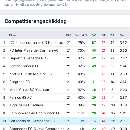
Sommige gegevens worden afgerond naar het dichtstbijzijnde percentage, en kunnen
daarom bij elkaar opgeteld uitkomen op 101%.
Competitierangschikking
Ploeg
WG
Winst %
DV
DT
DS
Gem.
CD Pioneros Junior CD Pioneros de Cancun II
1
21
76%
57
17
40
3.52
PD Inter Playa del Carmen AC II
2
21
76%
49
21
28
3.33
Deportiva Venados FC II
3
21
62%
42
13
29
2.62
Boston Cancun FC
4
21
62%
43
23
20
3.14
Zorros Puerto Morelos FC
5
21
48%
31
18
13
2.33
Progreso FC
6
21
48%
41
25
16
3.14
Mons Calpe SC Yucatan
7
21
52%
25
17
8
2.00
Felinos 48 AC
8
21
43%
29
25
4
2.57
Tigrillos de Chetumal
9
21
38%
26
42
-16
3.24
Pampaneros de Champoton FC
10
21
19%
26
41
-15
3.19
Corsarios de Campeche FC
11
21
19%
16
41
-25
2.71
Campeche FC Nueva Generacion
12
21
14%
22
49
-27
3.38