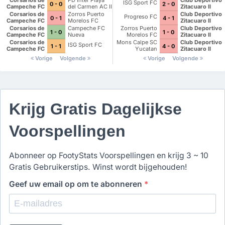
ISG Sport FC
0 - 0
2 - 0
Cancun II
Campeche FC
del Carmen AC II
Zitacuaro II
Corsarios de
Zorros Puerto
Club Deportivo
Progreso FC
0 - 1
4 - 1
Campeche FC
Morelos FC
Zitacuaro II
Corsarios de
Campeche FC
Zorros Puerto
Club Deportivo
1 - 0
1 - 0
Campeche FC
Nueva
Morelos FC
Zitacuaro II
Generacion
Corsarios de
Mons Calpe SC
Club Deportivo
ISG Sport FC
1 - 1
4 - 0
Campeche FC
Yucatan
Zitacuaro II
Vorige
Volgende
Vorige
Volgende
Krijg Gratis Dagelijkse
Voorspellingen
Abonneer op FootyStats Voorspellingen en krijg 3 ~ 10
Gratis Gebruikerstips. Winst wordt bijgehouden!
Geef uw email op om te abonneren
*