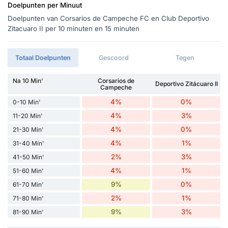
Doelpunten per Minuut
Doelpunten van Corsarios de Campeche FC en Club Deportivo
Zitacuaro II per 10 minuten en 15 minuten
Totaal Doelpunten
Gescoord
Tegen
Na 10 Min'
Corsarios de
Deportivo Zitácuaro II
Campeche
4%
0%
0-10 Min'
4%
3%
11-20 Min'
4%
0%
21-30 Min'
4%
1%
31-40 Min'
2%
3%
41-50 Min'
4%
1%
51-60 Min'
9%
0%
61-70 Min'
2%
1%
71-80 Min'
9%
3%
81-90 Min'