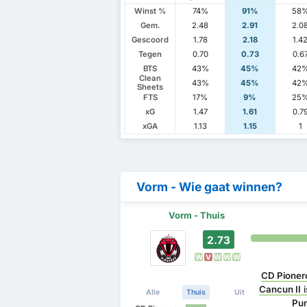
Winst %
74%
91%
58
Gem.
2.48
2.91
2.0
Gescoord
1.78
2.18
1.4
Tegen
0.70
0.73
0.6
BTS
43%
45%
42
Clean
43%
45%
42
Sheets
FTS
17%
9%
25
xG
1.47
1.61
0.7
xGA
1.13
1.15
1
Vorm - Wie gaat winnen?
Vorm - Thuis
2.73
W
V
W
W
W
CD Pioner
Cancun II
Alle
Thuis
Uit
Pun