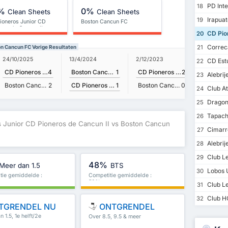
PD Inte
18
%
0%
Clean Sheets
Clean Sheets
Irapuat
19
ioneros Junior CD
Boston Cancun FC
eros de Cancun II
CD Pion
20
Correca
on Cancun FC Vorige Resultaten
21
13/4/2024
24/10/2025
2/12/2023
CD Estu
22
Boston Cancun FC
1
CD Pioneros Junior CD Pioneros de Cancun II
4
CD Pioneros Junior CD Pioneros de Cancun II
2
Alebri
23
CD Pioneros Junior CD Pioneros de Cancun II
1
Boston Cancun FC
2
Boston Cancun FC
0
Club At
24
Dragone
25
Tapachu
26
s Junior CD Pioneros de Cancun II vs Boston Cancun
Cimarro
27
Alebrij
28
Club L
29
48%
Meer dan 1.5
BTS
Lobos 
30
tie gemiddelde :
Competitie gemiddelde :
53%
Club Le
31
Club H
32
TGRENDEL NU
ONTGRENDEL
 1.5, 1e helft/2e
Over 8.5, 9.5 & meer
meer