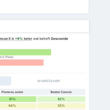
ncun II
is
+9%
beter
wat betreft
Gescoorde
 II (Thuis)
1e helft/2e helft
Pioneros Junior
Boston Cancún
91%
82%
64%
55%