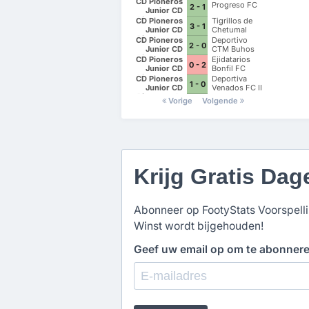
CD Pioneros
Progreso FC
2 - 1
Junior CD
Pioneros de
CD Pioneros
Tigrillos de
3 - 1
Cancun II
Junior CD
Chetumal
Pioneros de
CD Pioneros
Deportivo
2 - 0
Cancun II
Junior CD
CTM Buhos
Pioneros de
CD Pioneros
Ejidatarios
0 - 2
Cancun II
Junior CD
Bonfil FC
Pioneros de
CD Pioneros
Deportiva
1 - 0
Cancun II
Junior CD
Venados FC II
Pioneros de
Vorige
Volgende
Cancun II
Krijg Gratis Dag
Abonneer op FootyStats Voorspellin
Winst wordt bijgehouden!
Geef uw email op om te abonner