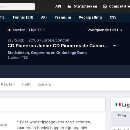
API
Statistieken
Competitie
TS
Tennis (EN)
API
Premium
Voorspelling
CSV
/
Liga TDP
Voorgaande H2H
Mexico
2/5/2026 - 22:00 (Europe/London)
CD Pioneros Junior CD Pioneros de Cancun II vs Boston Cancun FC
Statistieken, Gegevens en Onderlinge Duels
Stadion -
TBD
Kaarten
Helft
Spelers
Li
Ploeg
* Post-wedstrijdgegevens zoals schoten,
trijd
kaarten en hoekschoppen zijn nog niet