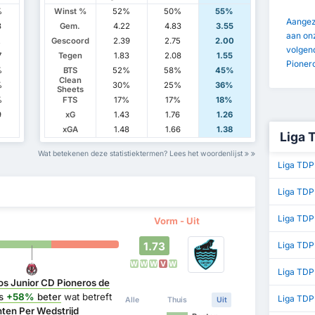
%
Winst %
52%
50%
55%
Aangezi
8
Gem.
4.22
4.83
3.55
aan onz
2
Gescoord
2.39
2.75
2.00
volgen
7
Tegen
1.83
2.08
1.55
Pioner
%
BTS
52%
58%
45%
Clean
%
30%
25%
36%
Sheets
%
FTS
17%
17%
18%
9
xG
1.43
1.76
1.26
xGA
1.48
1.66
1.38
Liga 
Wat betekenen deze statistiektermen? Lees het woordenlijst
Liga TDP
Liga TDP
Liga TDP
Vorm - Uit
1.73
Liga TDP
W
W
W
V
W
Liga TDP
os Junior CD Pioneros de
is
+58%
beter
wat betreft
Liga TD
Alle
Thuis
Uit
ten Per Wedstrijd