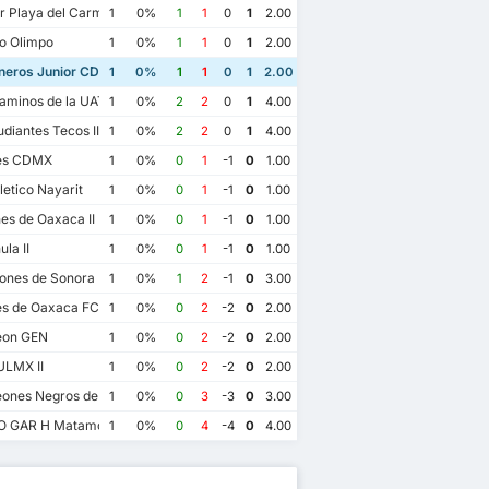
r Playa del Carmen AC II
1
0%
1
1
0
1
2.00
o Olimpo
1
0%
1
1
0
1
2.00
eros Junior CD Pioneros de Cancun II
1
0%
1
1
0
1
2.00
minos de la UAT III
1
0%
2
2
0
1
4.00
diantes Tecos II
1
0%
2
2
0
1
4.00
jes CDMX
1
0%
0
1
-1
0
1.00
letico Nayarit
1
0%
0
1
-1
0
1.00
s de Oaxaca II
1
0%
0
1
-1
0
1.00
la II
1
0%
0
1
-1
0
1.00
nes de Sonora FC II
1
0%
1
2
-1
0
3.00
es de Oaxaca FC
1
0%
0
2
-2
0
2.00
eon GEN
1
0%
0
2
-2
0
2.00
ULMX II
1
0%
0
2
-2
0
2.00
ones Negros de la Universidad de Guadalajara III
1
0%
0
3
-3
0
3.00
O GAR H Matamoros Gavilanes FC Matamoros II
1
0%
0
4
-4
0
4.00