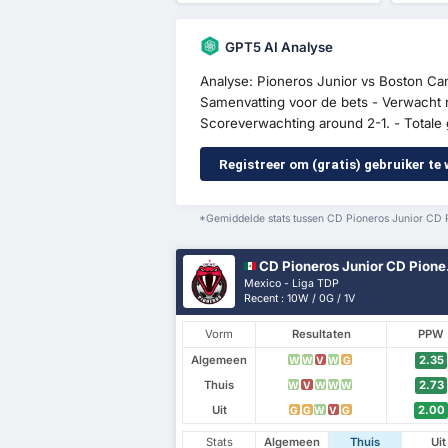
GPT5 AI Analyse
Analyse: Pioneros Junior vs Boston Ca
Samenvatting voor de bets - Verwacht re
Scoreverwachting around 2-1. - Totale g
Registreer om (gratis) gebruiker te
*Gemiddelde stats tussen CD Pioneros Junior CD P
CD Pioneros Junior CD Pioneros de Cancun II
Mexico - Liga TDP
Recent : 10W / 0G / 1V
Vorm
Resultaten
PPW
Algemeen
2.35
W
W
V
W
G
Thuis
2.73
W
V
W
W
W
Uit
2.00
G
G
W
V
G
Stats
Algemeen
Thuis
Uit