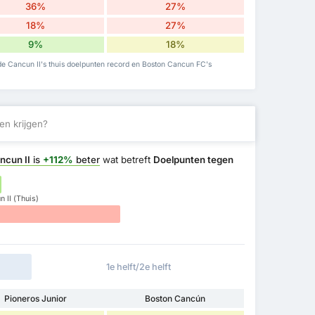
36%
27%
18%
27%
9%
18%
de Cancun II's thuis doelpunten record en Boston Cancun FC's
en krijgen?
ncun II
is
+112%
beter
wat betreft
Doelpunten tegen
 II (Thuis)
1e helft/2e helft
Pioneros Junior
Boston Cancún