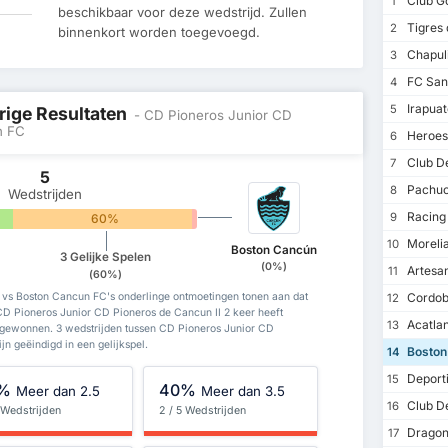
Club Go
1
beschikbaar voor deze wedstrijd. Zullen
Tigres d
2
binnenkort worden toegevoegd.
Chapuli
3
FC Sant
4
Irapuato
5
rige Resultaten
- CD Pioneros Junior CD
n FC
Heroes 
6
Club De
7
5
Pachuca
8
Wedstrijden
Racing 
9
60%
0%
Moreli
10
Boston Cancún
3 Gelijke Spelen
(0%)
Artesan
11
(60%)
Cordobe
 vs Boston Cancun FC's onderlinge ontmoetingen tonen aan dat
12
D Pioneros Junior CD Pioneros de Cancun II 2 keer heeft
Acatla
13
gewonnen. 3 wedstrijden tussen CD Pioneros Junior CD
n geëindigd in een gelijkspel.
Boston
14
Deporti
15
%
40%
Meer dan 2.5
Meer dan 3.5
Club De
16
 Wedstrijden
2 / 5 Wedstrijden
Dragone
17