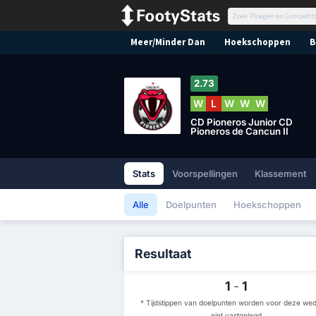
Meer/Minder Dan
Hoekschoppen
B
2.73
W
L
W
W
W
CD Pioneros Junior CD
Pioneros de Cancun II
Stats
Voorspellingen
Klassement
Alle
Doelpunten
Hoekschoppen
Resultaat
1
-
1
* Tijdstippen van doelpunten worden voor deze weds
niet vastgelegd