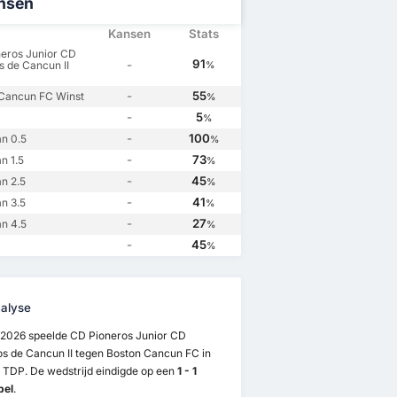
nsen
Kansen
Stats
eros Junior CD
91
-
s de Cancun II
%
-
55
Cancun FC Winst
%
-
5
%
-
100
n 0.5
%
-
73
n 1.5
%
-
45
n 2.5
%
-
41
n 3.5
%
-
27
n 4.5
%
-
45
%
alyse
/2026 speelde CD Pioneros Junior CD
os de Cancun II tegen Boston Cancun FC in
 TDP. De wedstrijd eindigde op een
1 - 1
pel
.