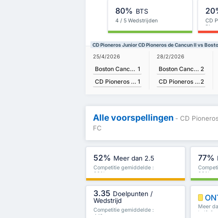
80%
20
BTS
4 / 5 Wedstrijden
CD P
Pion
CD Pioneros Junior CD Pioneros de Cancun II vs Bost
25/4/2026
28/2/2026
Boston Cancun FC
1
Boston Cancun FC
2
CD Pioneros Junior CD Pioneros de Cancun II
1
CD Pioneros Junior CD Pioneros de Cancun II
2
Alle voorspellingen
- CD Pionero
FC
52%
77%
Meer dan 2.5
Competitie gemiddelde :
Competi
68%
82%
3.35
Doelpunten /
ON
Wedstrijd
Meer dan
Competitie gemiddelde :
helft & 
4.13