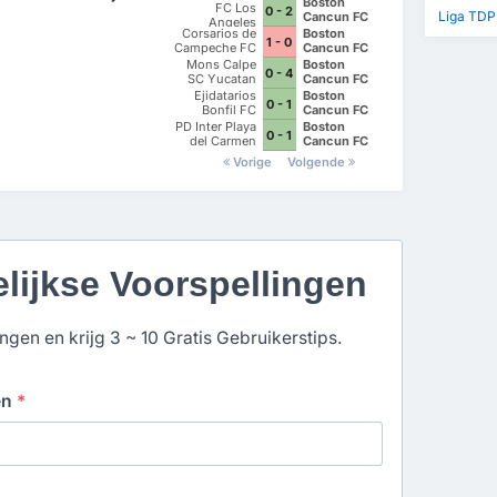
Boston
FC Los
0 - 2
Liga TDP
Cancun FC
Angeles
Corsarios de
Boston
1 - 0
Campeche FC
Cancun FC
Mons Calpe
Boston
0 - 4
SC Yucatan
Cancun FC
Ejidatarios
Boston
0 - 1
Bonfil FC
Cancun FC
PD Inter Playa
Boston
0 - 1
del Carmen
Cancun FC
AC II
Vorige
Volgende
elijkse Voorspellingen
gen en krijg 3 ~ 10 Gratis Gebruikerstips.
en
*