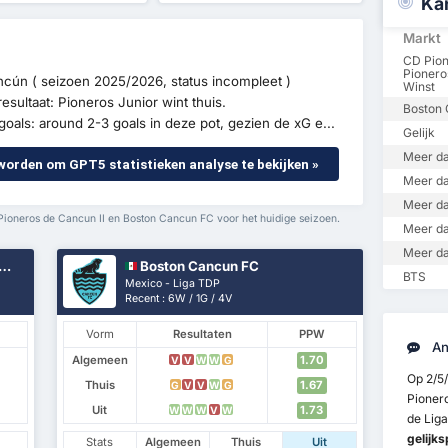
Ka
Markt
CD Pion
Pionero
ncún ( seizoen 2025/2026, status incompleet )
Winst
sultaat: Pioneros Junior wint thuis.
Boston 
oals: around 2-3 goals in deze pot, gezien de xG e...
Gelijk
Meer da
 worden om GPT5 statistieken analyse te bekijken »
Meer da
Meer da
ioneros de Cancun II en Boston Cancun FC voor het huidige seizoen.
Meer da
Meer da
Boston Cancun FC
BTS
Mexico - Liga TDP
Recent : 6W / 1G / 4V
Vorm
Resultaten
PPW
An
Algemeen
1.70
V
V
W
W
G
Op 2/5
Thuis
1.67
G
V
V
W
G
Pioner
Uit
1.73
W
W
W
V
W
de Liga
gelijks
Stats
Algemeen
Thuis
Uit