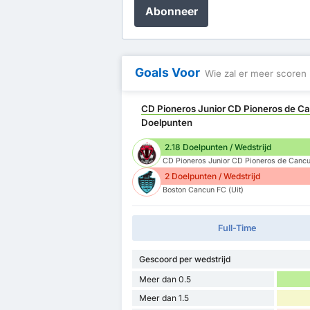
Abonneer
Goals Voor
Wie zal er meer scoren
CD Pioneros Junior CD Pioneros de Ca
Doelpunten
2.18 Doelpunten / Wedstrijd
CD Pioneros Junior CD Pioneros de Cancun
2 Doelpunten / Wedstrijd
Boston Cancun FC (Uit)
Full-Time
Gescoord per wedstrijd
Meer dan 0.5
Meer dan 1.5