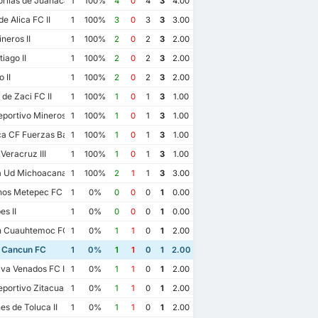
rilas de Juanacatlan II
1
100%
4
0
4
3
4.00
e Alica FC II
1
100%
3
0
3
3
3.00
neros II
1
100%
2
0
2
3
2.00
iago II
1
100%
2
0
2
3
2.00
 II
1
100%
2
0
2
3
2.00
de Zaci FC II
1
100%
1
0
1
3
1.00
portivo Mineros de Zacatecas II
1
100%
1
0
1
3
1.00
 CF Fuerzas Basicas Pachuca CF III
1
100%
1
0
1
3
1.00
Veracruz III
1
100%
1
0
1
3
1.00
a Ud Michoacana
1
100%
2
1
1
3
3.00
os Metepec FC II
1
0%
0
0
0
1
0.00
s II
1
0%
0
0
0
1
0.00
n Cuauhtemoc FC
1
0%
1
1
0
1
2.00
 Cancun FC
1
0%
1
1
0
1
2.00
va Venados FC II
1
0%
1
1
0
1
2.00
portivo Zitacuaro II
1
0%
1
1
0
1
2.00
s de Toluca II
1
0%
1
1
0
1
2.00