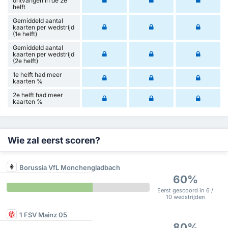
ontvangen in de 2e
helft
Gemiddeld aantal
kaarten per wedstrijd
(1e helft)
Gemiddeld aantal
kaarten per wedstrijd
(2e helft)
1e helft had meer
kaarten %
2e helft had meer
kaarten %
Wie zal eerst scoren?
Borussia VfL Monchengladbach
60%
Eerst gescoord in 6 /
10 wedstrijden
1 FSV Mainz 05
80%