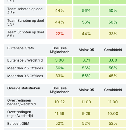
3.5+
Team schoten op doel
44%
56%
50%
4.5+
Team Schoten op doel
44%
56%
50%
5.5+
Team Schoten op doel
22%
44%
33%
6.5+
Buitenspel Stats
Borussia
Mainz 05
Gemiddeld
M'gladbach
3.00
3.71
3.00
Buitenspel / Wedstrijd
56%
56%
56%
Meer dan 2.5 Offsides
33%
56%
45%
Meer dan 3.5 Offsides
Overige statistieken
Borussia
Mainz 05
Gemiddeld
M'gladbach
Overtredingen
10.22
11.00
11.00
begaan/wedstrijd
Overtredingen
11.56
9.29
10.00
tegen/wedstrijd
52%
52%
52%
Balbezit GEM