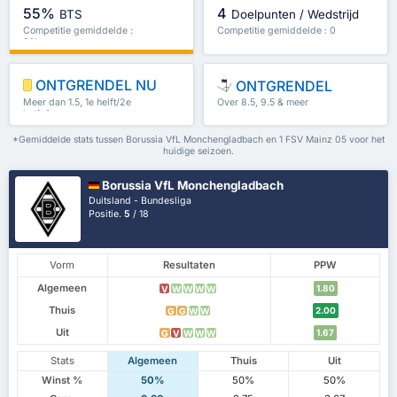
55%
4
BTS
Doelpunten / Wedstrijd
Competitie gemiddelde :
Competitie gemiddelde : 0
0%
ONTGRENDEL NU
ONTGRENDEL
Meer dan 1.5, 1e helft/2e
Over 8.5, 9.5 & meer
helft & meer
*Gemiddelde stats tussen Borussia VfL Monchengladbach en 1 FSV Mainz 05 voor het
huidige seizoen.
Borussia VfL Monchengladbach
Duitsland - Bundesliga
Positie.
5
/ 18
Vorm
Resultaten
PPW
Algemeen
1.80
V
W
W
W
W
Thuis
2.00
G
G
W
W
Uit
1.67
G
V
W
W
W
Stats
Algemeen
Thuis
Uit
Winst %
50%
50%
50%