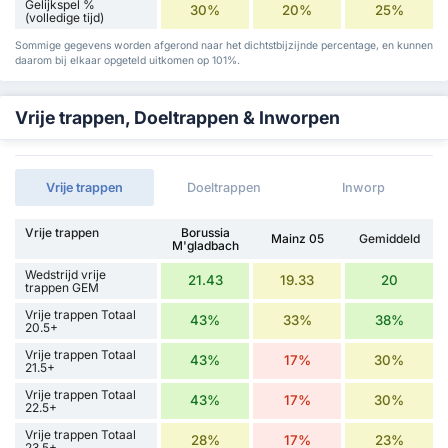
Gelijkspel %
30%
20%
25%
(volledige tijd)
Sommige gegevens worden afgerond naar het dichtstbijzijnde percentage, en kunnen
daarom bij elkaar opgeteld uitkomen op 101%.
Vrije trappen, Doeltrappen & Inworpen
Vrije trappen
Doeltrappen
Inworp
Vrije trappen
Borussia
Mainz 05
Gemiddeld
M'gladbach
Wedstrijd vrije
21.43
19.33
20
trappen GEM
Vrije trappen Totaal
43%
33%
38%
20.5+
Vrije trappen Totaal
43%
17%
30%
21.5+
Vrije trappen Totaal
43%
17%
30%
22.5+
Vrije trappen Totaal
28%
17%
23%
23.5+