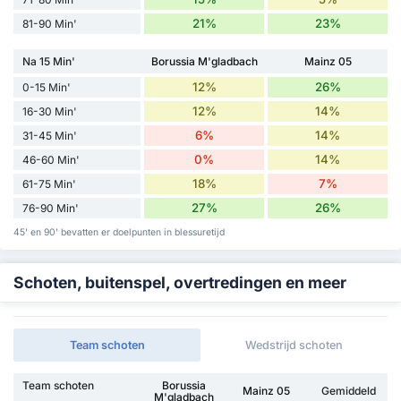
21%
23%
81-90 Min'
Na 15 Min'
Borussia M'gladbach
Mainz 05
12%
26%
0-15 Min'
12%
14%
16-30 Min'
6%
14%
31-45 Min'
0%
14%
46-60 Min'
18%
7%
61-75 Min'
27%
26%
76-90 Min'
45' en 90' bevatten er doelpunten in blessuretijd
Schoten, buitenspel, overtredingen en meer
Team schoten
Wedstrijd schoten
Team schoten
Borussia
Mainz 05
Gemiddeld
M'gladbach