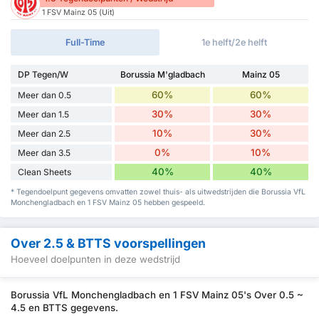
1 FSV Mainz 05 (Uit)
Full-Time
1e helft/2e helft
DP Tegen/W
Borussia M'gladbach
Mainz 05
60%
60%
Meer dan 0.5
30%
30%
Meer dan 1.5
10%
30%
Meer dan 2.5
0%
10%
Meer dan 3.5
40%
40%
Clean Sheets
* Tegendoelpunt gegevens omvatten zowel thuis- als uitwedstrijden die Borussia VfL
Monchengladbach en 1 FSV Mainz 05 hebben gespeeld.
Over 2.5 & BTTS voorspellingen
Hoeveel doelpunten in deze wedstrijd
Borussia VfL Monchengladbach en 1 FSV Mainz 05's Over 0.5 ~
4.5 en BTTS gegevens.