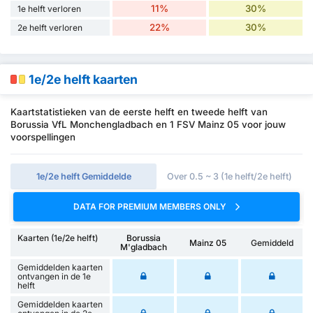
11%
30%
1e helft verloren
22%
30%
2e helft verloren
1e/2e helft kaarten
Kaartstatistieken van de eerste helft en tweede helft van
Borussia VfL Monchengladbach en 1 FSV Mainz 05 voor jouw
voorspellingen
1e/2e helft Gemiddelde
Over 0.5 ~ 3 (1e helft/2e helft)
DATA FOR PREMIUM MEMBERS ONLY
Kaarten (1e/2e helft)
Borussia
Mainz 05
Gemiddeld
M'gladbach
Gemiddelden kaarten
ontvangen in de 1e
helft
Gemiddelden kaarten