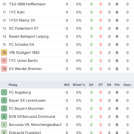
TSG 1899 Hoffenheim
10
0
0%
0
0
0
0
0
1 FC Koln
11
0
0%
0
0
0
0
0
1 FSV Mainz 05
12
0
0%
0
0
0
0
0
SC Paderborn 07
13
0
0%
0
0
0
0
0
Rasen Ballsport Leipzig
14
0
0%
0
0
0
0
0
FC Schalke 04
15
0
0%
0
0
0
0
0
VfB Stuttgart 1893
16
0
0%
0
0
0
0
0
1 FC Union Berlin
17
0
0%
0
0
0
0
0
SV Werder Bremen
18
0
0%
0
0
0
0
0
Ploeg
WG
Winst %
DV
DT
DS
Ptn
Gem.
FC Augsburg
1
0
0%
0
0
0
0
0
Bayer 04 Leverkusen
2
0
0%
0
0
0
0
0
FC Bayern Munchen
3
0
0%
0
0
0
0
0
BVB 09 Borussia Dortmund
4
0
0%
0
0
0
0
0
Borussia VfL Monchengladbach
5
0
0%
0
0
0
0
0
Eintracht Frankfurt
6
0
0%
0
0
0
0
0