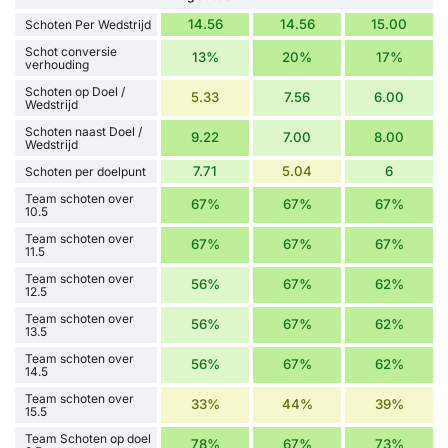
14.56
14.56
15.00
Schoten Per Wedstrijd
Schot conversie
13%
20%
17%
verhouding
Schoten op Doel /
5.33
7.56
6.00
Wedstrijd
Schoten naast Doel /
9.22
7.00
8.00
Wedstrijd
7.71
5.04
6
Schoten per doelpunt
Team schoten over
67%
67%
67%
10.5
Team schoten over
67%
67%
67%
11.5
Team schoten over
56%
67%
62%
12.5
Team schoten over
56%
67%
62%
13.5
Team schoten over
56%
67%
62%
14.5
Team schoten over
33%
44%
39%
15.5
Team Schoten op doel
78%
67%
73%