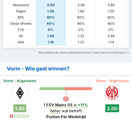
Gescoord
3.00
2.40
3.60
Tegen
1.30
1.60
1.00
BTS
60%
60%
60%
Clean Sheets
40%
40%
40%
FTS
0%
0%
0%
xG
1.94
1.32
2.56
xGA
1.18
1.22
1.14
Wat betekenen deze statistiektermen? Lees het woordenlijst
Vorm - Wie gaat winnen?
Vorm - Algemeen
Vorm - Algemeen
1 FSV Mainz 05
is
+11%
1.80
2.00
beter
wat betreft
Punten Per Wedstrijd
V
W
W
W
W