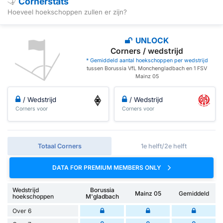
Cornerstats
Hoeveel hoekschoppen zullen er zijn?
UNLOCK
Corners / wedstrijd
* Gemiddeld aantal hoekschoppen per wedstrijd
tussen Borussia VfL Monchengladbach en 1 FSV
Mainz 05
/ Wedstrijd
/ Wedstrijd
Corners voor
Corners voor
Totaal Corners
1e helft/2e helft
DATA FOR PREMIUM MEMBERS ONLY
Wedstrijd
Borussia
Mainz 05
Gemiddeld
hoekschoppen
M'gladbach
Over 6