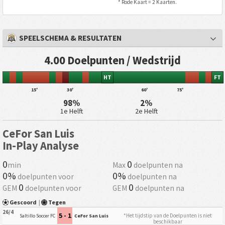
* Rode Kaart = 2 Kaarten.
SPEELSCHEMA & RESULTATEN
4.00 Doelpunten / Wedstrijd
HT
FT
15'
30'
60'
75'
98%
2%
1e Helft
2e Helft
CeFor San Luis
In-Play Analyse
0
0
min
Max
doelpunten na
0%
0%
doelpunten voor
doelpunten na
0
0
GEM
doelpunten voor
GEM
doelpunten na
Gescoord
|
Tegen
26/4
5 - 1
*Het tijdstip van de Doelpunten is niet
Saltillo Soccer FC
CeFor San Luis
beschikbaar