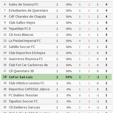
Deportivo Tala
Soles de Sonora FC
6
2
50%
5
2
3
4
Estudiantes de Queretaro
7
2
50%
6
3
3
4
FC
CdF Charales de Chapala
8
2
50%
3
1
2
4
Club Gallos Viejos
9
2
50%
1
0
1
4
Tepatitlan FC II
10
2
50%
2
1
1
4
CD Aves Blancas
11
2
50%
4
3
1
4
La Piedad Imperial FC
12
2
50%
4
3
1
4
Saltillo Soccer FC
13
2
50%
7
6
1
3
Club Deportivo Etchojoa
14
2
50%
1
1
0
3
Guerreros Reynosa FC
15
2
50%
1
1
0
3
Club Fut Car Cachorros de
16
2
50%
3
3
0
3
Leon
CD Queretaro 3D
17
2
50%
3
3
0
3
CeFor San Luis
18
2
50%
6
7
-1
3
Club Atletico Leones FC
19
2
0%
1
1
0
2
Deportivo CAFESSA Jalisco
20
2
0%
1
1
0
2
FC Diablos Tesistan
21
2
0%
0
1
-1
1
Tapatios Soccer FC
22
2
0%
1
2
-1
1
CD Datileros San Luis
23
2
0%
3
4
-1
1