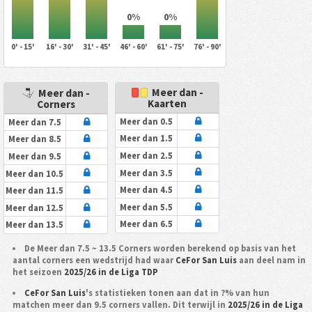
0%
0%
0' - 15'
16' - 30'
31' - 45'
46' - 60'
61' - 75'
76' - 90'
Meer dan -
Meer dan -
Kaarten
Corners
Meer dan 0.5
Meer dan 7.5
Meer dan 1.5
Meer dan 8.5
Meer dan 2.5
Meer dan 9.5
Meer dan 3.5
Meer dan 10.5
Meer dan 4.5
Meer dan 11.5
Meer dan 5.5
Meer dan 12.5
Meer dan 6.5
Meer dan 13.5
De Meer dan 7.5 ~ 13.5 Corners worden berekend op basis van het
aantal corners een wedstrijd had waar
CeFor San Luis
aan deel nam in
het seizoen
2025/26 in de Liga TDP
CeFor San Luis
's statistieken tonen aan dat in ?% van hun
matchen meer dan 9.5 corners vallen. Dit terwijl in
2025/26 in de Liga