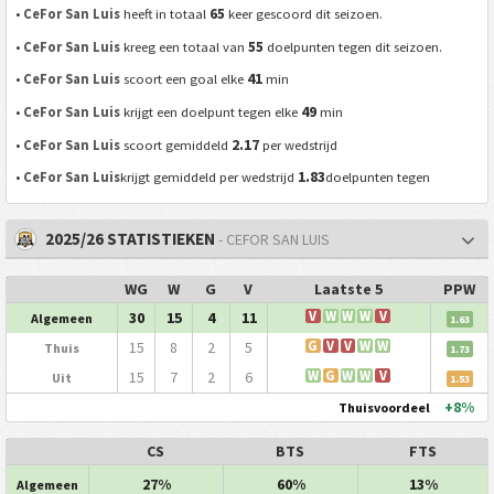
65
•
CeFor San Luis
heeft in totaal
keer gescoord dit seizoen.
55
•
CeFor San Luis
kreeg een totaal van
doelpunten tegen dit seizoen.
41
•
CeFor San Luis
scoort een goal elke
min
49
•
CeFor San Luis
krijgt een doelpunt tegen elke
min
2.17
•
CeFor San Luis
scoort gemiddeld
per wedstrijd
1.83
•
CeFor San Luis
krijgt gemiddeld per wedstrijd
doelpunten tegen
2025/26 STATISTIEKEN
- CEFOR SAN LUIS
WG
W
G
V
Laatste 5
PPW
30
15
4
11
V
W
W
W
V
Algemeen
1.63
15
8
2
5
G
V
V
W
W
Thuis
1.73
15
7
2
6
W
G
W
W
V
Uit
1.53
+8%
Thuisvoordeel
CS
BTS
FTS
27%
60%
13%
Algemeen