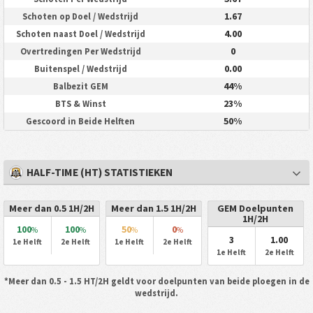
1.67
Schoten op Doel / Wedstrijd
4.00
Schoten naast Doel / Wedstrijd
0
Overtredingen Per Wedstrijd
0.00
Buitenspel / Wedstrijd
44%
Balbezit GEM
23%
BTS & Winst
50%
Gescoord in Beide Helften
HALF-TIME (HT) STATISTIEKEN
Meer dan 0.5 1H/2H
Meer dan 1.5 1H/2H
GEM Doelpunten
1H/2H
100
100
50
0
%
%
%
%
3
1.00
1e Helft
2e Helft
1e Helft
2e Helft
1e Helft
2e Helft
*Meer dan 0.5 - 1.5 HT/2H geldt voor doelpunten van beide ploegen in de
wedstrijd.