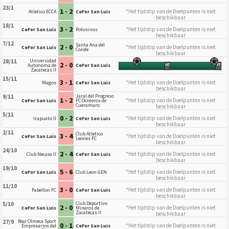
23/1
1 - 2
*Het tijdstip van de Doelpunten is niet
Atletico ECCA
CeFor San Luis
beschikbaar
18/1
3 - 2
*Het tijdstip van de Doelpunten is niet
CeFor San Luis
Potosinos
beschikbaar
7/12
Santa Ana del
2 - 0
*Het tijdstip van de Doelpunten is niet
CeFor San Luis
Conde
beschikbaar
Universidad
28/11
2 - 0
Autonoma de
CeFor San Luis
HT
FT
Zacatecas II
15/11
3 - 1
*Het tijdstip van de Doelpunten is niet
Magos
CeFor San Luis
beschikbaar
Jaral del Progreso
9/11
1 - 2
*Het tijdstip van de Doelpunten is niet
CeFor San Luis
FC Ocoteros de
Cueramaro
beschikbaar
5/11
0 - 2
*Het tijdstip van de Doelpunten is niet
Irapuato II
CeFor San Luis
beschikbaar
2/11
Club Atletico
3 - 4
*Het tijdstip van de Doelpunten is niet
CeFor San Luis
Leones FC
beschikbaar
24/10
2 - 4
*Het tijdstip van de Doelpunten is niet
Club Necaxa II
CeFor San Luis
beschikbaar
19/10
5 - 6
*Het tijdstip van de Doelpunten is niet
CeFor San Luis
Club Leon GEN
beschikbaar
11/10
3 - 0
*Het tijdstip van de Doelpunten is niet
Pabellon FC
CeFor San Luis
beschikbaar
Club Deportivo
5/10
2 - 0
*Het tijdstip van de Doelpunten is niet
CeFor San Luis
Mineros de
Zacatecas II
beschikbaar
Real Olmeca Sport
27/9
0 - 1
*Het tijdstip van de Doelpunten is niet
Empresarios del
CeFor San Luis