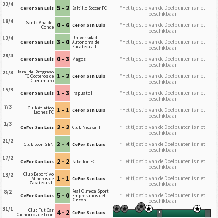
22/4
5 - 2
*Het tijdstip van de Doelpunten is niet
CeFor San Luis
Saltillo Soccer FC
beschikbaar
18/4
Santa Ana del
0 - 6
*Het tijdstip van de Doelpunten is niet
CeFor San Luis
Conde
beschikbaar
Universidad
12/4
3 - 0
*Het tijdstip van de Doelpunten is niet
CeFor San Luis
Autonoma de
Zacatecas II
beschikbaar
29/3
0 - 3
*Het tijdstip van de Doelpunten is niet
CeFor San Luis
Magos
beschikbaar
Jaral del Progreso
21/3
1 - 2
*Het tijdstip van de Doelpunten is niet
FC Ocoteros de
CeFor San Luis
Cueramaro
beschikbaar
15/3
1 - 3
*Het tijdstip van de Doelpunten is niet
CeFor San Luis
Irapuato II
beschikbaar
7/3
Club Atletico
1 - 1
*Het tijdstip van de Doelpunten is niet
CeFor San Luis
Leones FC
beschikbaar
1/3
2 - 2
*Het tijdstip van de Doelpunten is niet
CeFor San Luis
Club Necaxa II
beschikbaar
21/2
3 - 4
*Het tijdstip van de Doelpunten is niet
Club Leon GEN
CeFor San Luis
beschikbaar
17/2
2 - 2
*Het tijdstip van de Doelpunten is niet
CeFor San Luis
Pabellon FC
beschikbaar
Club Deportivo
13/2
1 - 1
*Het tijdstip van de Doelpunten is niet
Mineros de
CeFor San Luis
Zacatecas II
beschikbaar
Real Olmeca Sport
8/2
5 - 0
*Het tijdstip van de Doelpunten is niet
CeFor San Luis
Empresarios del
Rincon
beschikbaar
31/1
Club Fut Car
4 - 2
CeFor San Luis
HT
FT
Cachorros de Leon