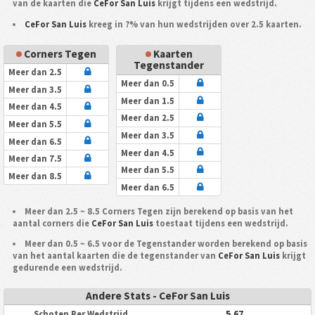
van de kaarten die
CeFor San Luis
krijgt tijdens een wedstrijd.
CeFor San Luis
kreeg in ?% van hun wedstrijden over 2.5 kaarten.
Corners Tegen
Kaarten
Tegenstander
Meer dan 2.5
Meer dan 0.5
Meer dan 3.5
Meer dan 1.5
Meer dan 4.5
Meer dan 2.5
Meer dan 5.5
Meer dan 3.5
Meer dan 6.5
Meer dan 4.5
Meer dan 7.5
Meer dan 5.5
Meer dan 8.5
Meer dan 6.5
Meer dan 2.5 ~ 8.5 Corners Tegen zijn berekend op basis van het
aantal corners die
CeFor San Luis
toestaat tijdens een wedstrijd.
Meer dan 0.5 ~ 6.5 voor de Tegenstander worden berekend op basis
van het aantal kaarten die de tegenstander van
CeFor San Luis
krijgt
gedurende een wedstrijd.
Andere Stats - CeFor San Luis
5.67
Schoten Per Wedstrijd