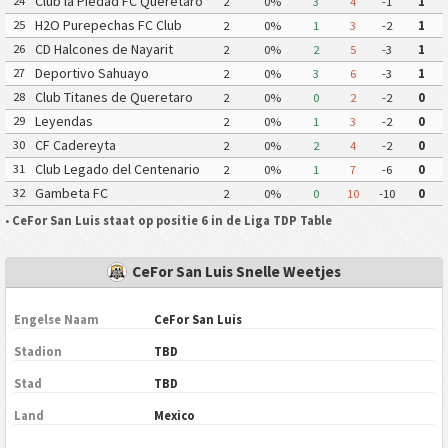
Club la Piedad FC Queretaro
24
2
0%
3
4
-1
1
H2O Purepechas FC Club
25
2
0%
1
3
-2
1
Atletico Morelia II
CD Halcones de Nayarit
26
2
0%
2
5
-3
1
Deportivo Sahuayo
27
2
0%
3
6
-3
1
Club Titanes de Queretaro
28
2
0%
0
2
-2
0
Leyendas
29
2
0%
1
3
-2
0
CF Cadereyta
30
2
0%
2
4
-2
0
Club Legado del Centenario
31
2
0%
1
7
-6
0
Gambeta FC
32
2
0%
0
10
-10
0
•
CeFor San Luis staat op positie 6 in de Liga TDP Table
CeFor San Luis Snelle Weetjes
Engelse Naam
CeFor San Luis
Stadion
TBD
Stad
TBD
Land
Mexico