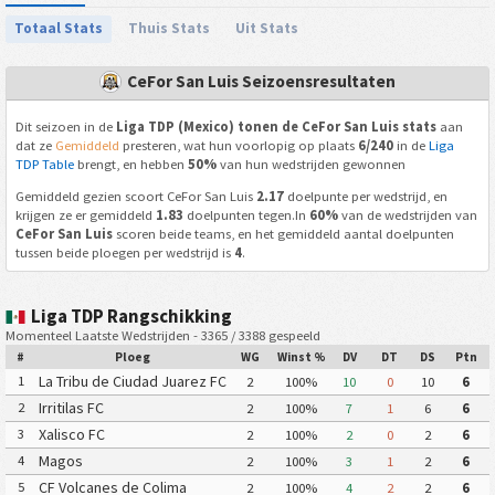
Totaal Stats
Thuis Stats
Uit Stats
CeFor San Luis Seizoensresultaten
Dit seizoen in de
Liga TDP (Mexico) tonen de CeFor San Luis stats
aan
dat ze
Gemiddeld
presteren, wat hun voorlopig op plaats
6/240
in de
Liga
TDP Table
brengt, en hebben
50%
van hun wedstrijden gewonnen
Gemiddeld gezien scoort CeFor San Luis
2.17
doelpunte per wedstrijd, en
krijgen ze er gemiddeld
1.83
doelpunten tegen.In
60%
van de wedstrijden van
CeFor San Luis
scoren beide teams, en het gemiddeld aantal doelpunten
tussen beide ploegen per wedstrijd is
4
.
Liga TDP Rangschikking
Momenteel Laatste Wedstrijden - 3365 / 3388 gespeeld
#
Ploeg
WG
Winst %
DV
DT
DS
Ptn
La Tribu de Ciudad Juarez FC
1
2
100%
10
0
10
6
Irritilas FC
2
2
100%
7
1
6
6
Xalisco FC
3
2
100%
2
0
2
6
Magos
4
2
100%
3
1
2
6
CF Volcanes de Colima
5
2
100%
4
2
2
6