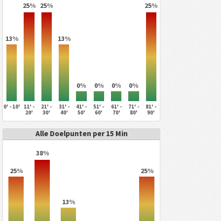
25%
25%
25%
13%
13%
0%
0%
0%
0%
0' - 10'
11' -
21' -
31' -
41' -
51' -
61' -
71' -
81' -
20'
30'
40'
50'
60'
70'
80'
90'
Alle Doelpunten per 15 Min
38%
25%
25%
13%