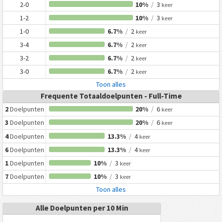
2-0
10%
/
3
keer
1-2
10%
/
3
keer
1-0
6.7%
/
2
keer
3-4
6.7%
/
2
keer
3-2
6.7%
/
2
keer
3-0
6.7%
/
2
keer
Toon alles
Frequente Totaaldoelpunten - Full-Time
2
Doelpunten
20%
/
6
keer
3
Doelpunten
20%
/
6
keer
4
Doelpunten
13.3%
/
4
keer
6
Doelpunten
13.3%
/
4
keer
1
Doelpunten
10%
/
3
keer
7
Doelpunten
10%
/
3
keer
Toon alles
Alle Doelpunten per 10 Min