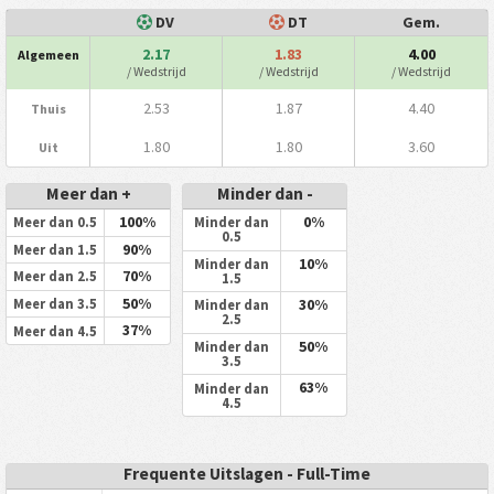
DV
DT
Gem.
2.17
1.83
4.00
Algemeen
/ Wedstrijd
/ Wedstrijd
/ Wedstrijd
2.53
1.87
4.40
Thuis
1.80
1.80
3.60
Uit
Meer dan +
Minder dan -
100%
0%
Meer dan 0.5
Minder dan
0.5
90%
Meer dan 1.5
10%
Minder dan
70%
Meer dan 2.5
1.5
50%
30%
Meer dan 3.5
Minder dan
2.5
37%
Meer dan 4.5
50%
Minder dan
3.5
63%
Minder dan
4.5
Frequente Uitslagen - Full-Time