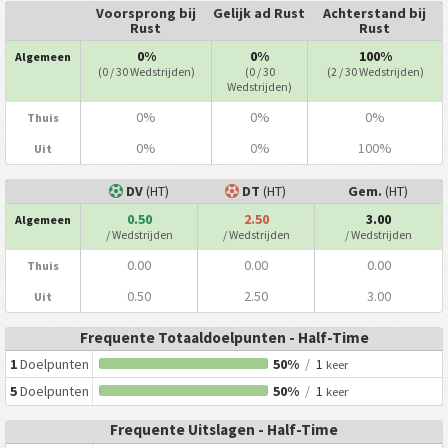
Voorsprong bij
Gelijk ad Rust
Achterstand bij
Rust
Rust
0%
0%
100%
Algemeen
(0 / 30 Wedstrijden)
(0 / 30
(2 / 30 Wedstrijden)
Wedstrijden)
0%
0%
0%
Thuis
0%
0%
100%
Uit
DV
(HT)
DT
(HT)
Gem.
(HT)
0.50
2.50
3.00
Algemeen
/ Wedstrijden
/ Wedstrijden
/ Wedstrijden
0.00
0.00
0.00
Thuis
0.50
2.50
3.00
Uit
Frequente Totaaldoelpunten - Half-Time
1
Doelpunten
50%
/
1
keer
5
Doelpunten
50%
/
1
keer
Frequente Uitslagen - Half-Time