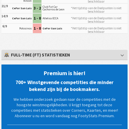
Rincon
beschikbaar
21/9
Club Fut Car
3 - 2
*Het tijdstip van de Doelpunten is niet
CeFor San Luis
Cachorros de Leon
beschikbaar
14/9
1 - 0
*Het tijdstip van de Doelpunten is niet
CeFor San Luis
Atletico ECCA
beschikbaar
6/9
1 - 0
*Het tijdstip van de Doelpunten is niet
Potosinos
CeFor San Luis
beschikbaar
FULL-TIME (FT) STATISTIEKEN
Premium is hier!
700+ Winstgevende competities die minder
bekend zijn bij de bookmakers.
We hebben onderzoek gedaan naar de competities met de
hoogste winstmogelijkheden. U krijgt toegang tot deze
competities met statistieken over Corners, Kaarten, en meer!
Abonneer u nu en word vandaag nog FootyStats Premium.