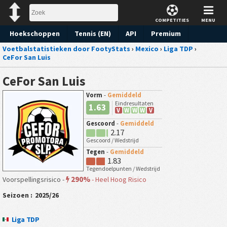
COMPETITIES
MENU
Hoekschoppen
Tennis (EN)
API
Premium
Voetbalstatistieken door FootyStats
›
Mexico
›
Liga TDP
›
Voorspelling
CeFor San Luis
CeFor San Luis
Vorm
-
Gemiddeld
Eindresultaten
1.63
V
W
W
W
V
Gescoord
-
Gemiddeld
2.17
Gescoord / Wedstrijd
Tegen
-
Gemiddeld
1.83
Tegendoelpunten / Wedstrijd
290%
Voorspellingsrisico -
-
Heel Hoog Risico
Seizoen :
2025/26
Liga TDP