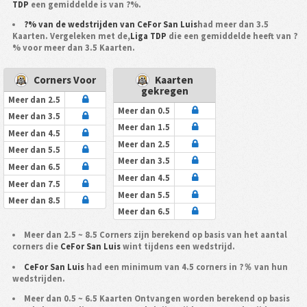
TDP
een gemiddelde is van ?%.
?% van de wedstrijden van CeFor San Luis
had meer dan 3.5
Kaarten. Vergeleken met de,
Liga TDP
die een gemiddelde heeft van ?
% voor meer dan 3.5 Kaarten.
Corners Voor
Kaarten
gekregen
Meer dan 2.5
Meer dan 0.5
Meer dan 3.5
Meer dan 1.5
Meer dan 4.5
Meer dan 2.5
Meer dan 5.5
Meer dan 3.5
Meer dan 6.5
Meer dan 4.5
Meer dan 7.5
Meer dan 5.5
Meer dan 8.5
Meer dan 6.5
Meer dan 2.5 ~ 8.5 Corners zijn berekend op basis van het aantal
corners die
CeFor San Luis
wint tijdens een wedstrijd.
CeFor San Luis
had een minimum van 4.5 corners in ?％ van hun
wedstrijden.
Meer dan 0.5 ~ 6.5 Kaarten Ontvangen worden berekend op basis