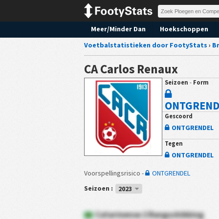
Meer/Minder Dan
Hoekschoppen
Voetbalstatistieken door FootyStats
›
Br
CA Carlos Renaux
Seizoen
-
Form
ONTGREND
Gescoord
ONTGRENDEL
Tegen
ONTGRENDEL
Voorspellingsrisico -
ONTGRENDEL
Seizoen :
2023
Catarinense 2 Rangschikking