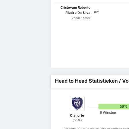
Cristovam Roberto
82'
Ribeiro Da Silva
Zonder Assist
Head to Head Statistieken / Vo
56%
9 Winsten
Cianorte
(56%)
Cianorte FC vs Cascavel CR's onderlinge ont