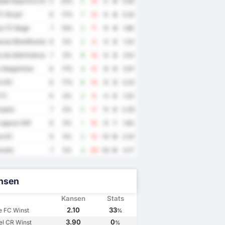
de Esportiva Decisao Futebol Clube
5
20%
5
10
-5
4
3.00
C Brasil
6
17%
7
13
-6
4
3.33
y FC Bage
7
14%
2
11
-9
4
1.86
cao Beneficente e Esportiva Catalana e Ouvidorense
6
0%
2
6
-4
3
1.33
to de Administracao de Projetos Educacionais FC
7
0%
8
14
-6
3
3.14
o Alagoinhas
6
17%
4
12
-8
3
2.67
io RC
6
17%
6
14
-8
3
3.33
 FC
6
0%
2
6
-4
2
1.33
paio
7
0%
5
11
-6
2
2.29
Laguna SAF
6
0%
1
10
-9
1
1.83
s EC
6
0%
2
12
-10
0
2.33
aita
7
0%
4
29
-25
0
4.71
nsen
Kansen
Stats
2.10
33
e FC Winst
%
3.90
0
l CR Winst
%