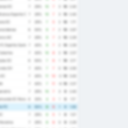
ense EC
7
29%
10
7
3
10
2.43
ranca Esporte Clube
7
29%
10
7
3
10
2.43
na EC
7
29%
7
5
2
10
1.71
recidense
6
50%
9
7
2
10
2.67
anco AC
7
29%
9
7
2
10
2.29
 FC Espirito Santo
7
43%
9
7
2
10
2.29
atarina
7
43%
10
8
2
10
2.57
yba SC
6
50%
7
6
1
10
2.17
ata GV
7
43%
7
7
0
10
2.00
 EC
7
43%
11
13
-2
10
3.43
BA
7
43%
7
11
-4
10
2.57
ratriz
7
29%
10
7
3
9
2.43
imundo EC Roraima
6
33%
4
3
1
9
1.17
te FC
6
50%
6
5
1
9
1.83
EC
7
29%
6
5
1
9
1.57
Roraima
7
29%
8
8
0
9
2.29