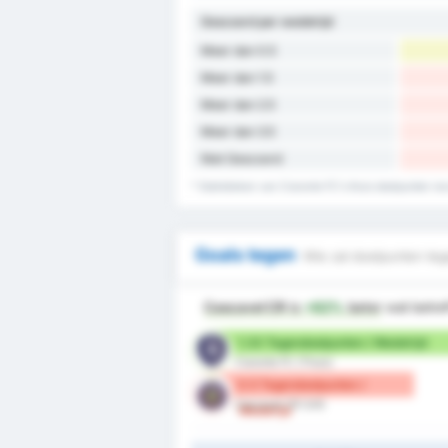
Gescoord per wedstrijd
Meer dan 0.5
Meer dan 1.5
Meer dan 2.5
Meer dan 3.5
Niet Gescoord
* Statistieken van Cianorte FC's thuis doelpunten re
Goals tegen
Wie zal doelpunten teg
Cascavel CR
is
+62%
beter
wat betre
1.33 Tegendoelpunten / Wedstrijd
Cianorte FC (Thuis)
0.5 Tegendoelpunten /
Cascavel CR (Uit)
Wedstrijd