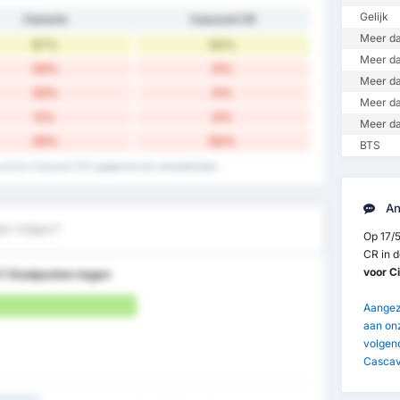
Gelijk
Cianorte
Cascavel CR
Meer da
67%
50%
Meer da
33%
0%
Meer da
33%
0%
Meer da
0%
0%
Meer da
33%
50%
BTS
cord en Cascavel CR's gegevens bij uitwedstrijden.
An
en krijgen?
Op 17/
CR in d
voor C
ft
Doelpunten tegen
Aangezi
aan onz
volgend
Cascav