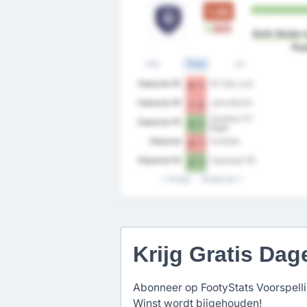
1.00
W
V
V
Both Beide t
Pun
Alle
Thuis
Uit
Cianorte FC
EC Sao Luiz
0 - 1
Cianorte FC
Joinville EC
1 - 2
Guarany FC
Cianorte FC
3 - 1
Bage
Cianorte
Coritiba
0 - 1
Cianorte FC
Cascavel CR
2 - 1
Vorige
Volgende
Krijg Gratis Dag
Abonneer op FootyStats Voorspellin
Winst wordt bijgehouden!