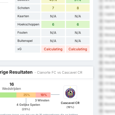
SE do 
1
ABC F
2
Schoten
7
8
Capital
3
Kaarten
N/A
N/A
Esporte
4
Hoekschoppen
6
6
Associa
5
Fouten
N/A
N/A
Manaua
6
Buitenspel
N/A
N/A
EC XV 
7
Uberla
xG
Calculating
Calculating
8
Araguai
9
Marcili
10
Goiatub
11
rige Resultaten
- Cianorte FC vs Cascavel CR
Guapor
12
CS Ser
16
13
Wedstrijden
CS Ala
14
25%
19%
Treze 
15
3 Winsten
Cascavel CR
Blumen
16
4 Gelijke Spelen
(19%)
(25%)
Agremi
17
moetingen tonen aan dat van de 16 ontmoetingen die ze hebben