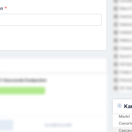
Socieda
84
en
*
Retro F
85
Guaran
86
Associa
87
Institu
88
Atletic
89
Orator
90
Azuriz
91
GA Sam
92
Clube 
93
ft
Gescoorde Doelpunten
Inhuma
94
SC Hum
95
Ka
Markt
Cianort
1e helft/2e helft
Cascave