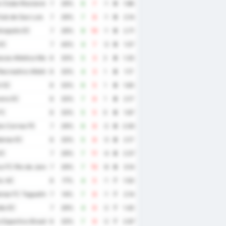
 Clube Rioclarense
7
29%
6
7
-1
9
1.86
ub de Sao Luis
7
29%
7
8
-1
9
2.14
nopolis EC
7
29%
9
10
-1
9
2.71
EC
7
43%
4
7
-3
9
1.57
cao Atletica Maguary
6
33%
5
3
2
8
1.33
ecreativo Atletico Catalano
6
33%
4
3
1
8
1.17
l SC
6
33%
6
5
1
8
1.83
era EC
6
33%
7
6
1
8
2.17
FC
6
33%
5
5
0
8
1.67
o Correa FE
7
29%
6
8
-2
8
2.00
ense EC
6
33%
5
8
-3
8
2.17
EC
7
29%
7
11
-4
8
2.57
 FC Rio de Janeiro
7
29%
7
15
-8
8
3.14
ic AC
6
17%
4
5
-1
7
1.50
ense FC Taguatinga
7
14%
7
8
-1
7
2.14
ia EC
7
29%
4
6
-2
7
1.43
Esportivo Brasil
6
33%
7
9
-2
7
2.67