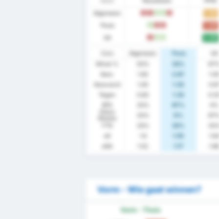
Vorm
Resultaten
PPW
Algemeen
1.50
V
V
W
W
V
Thuis
1.00
W
V
V
Uit
2.00
V
W
W
Stats
Algemeen
Thuis
Uit
Winst %
50%
33%
67
Gem.
1.83
2.67
1.0
Gescoord
1.00
1.33
0.6
Tegen
0.83
1.33
0.3
BTS
33%
67%
0%
Clean
33%
0%
67
Sheets
FTS
33%
33%
33
xG
1.6
1.55
1.6
xGA
1.52
1.17
1.8
Vorm - Wie gaat winnen?
Vorm - Thuis