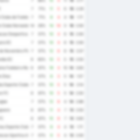
Gama
7
86%
15
4
11
19
2.71
C
7
71%
11
5
6
16
2.29
 Clube de Futebol
7
71%
8
4
4
16
1.71
 Clube Noroeste
14
29%
14
14
0
16
2.00
cao Desportiva Iguatu
7
57%
10
4
6
15
2.00
ra EC
7
57%
10
4
6
15
2.00
de Novembro Piracicaba
7
57%
12
6
6
15
2.57
ndia EC
6
83%
10
5
5
15
2.50
na Futebol e Regatas
6
67%
19
4
15
14
3.83
o Dias
7
57%
8
3
5
14
1.57
a Esporte Clube
7
57%
10
5
5
14
2.14
e FC
6
67%
10
5
5
14
2.50
gipe
7
57%
12
8
4
14
2.86
goano
6
67%
11
4
7
13
2.50
FC
6
67%
15
8
7
13
3.83
au Esporte Clube
7
57%
8
4
4
13
1.71
acao Sportiva Arapiraquense
7
57%
9
5
4
13
2.00