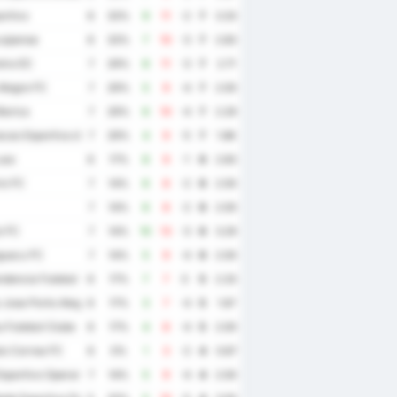
ortivo
6
33%
9
11
-2
7
3.33
uipense
6
33%
7
10
-3
7
2.83
ira EC
7
29%
8
11
-3
7
2.71
Alegre FC
7
29%
5
9
-4
7
2.00
arica
7
29%
6
10
-4
7
2.29
cao Esportiva de Altos
7
29%
4
9
-5
7
1.86
uso
6
17%
8
9
-1
6
2.83
io FC
7
14%
6
8
-2
6
2.00
7
14%
6
8
-2
6
2.00
o FC
7
14%
10
13
-3
6
3.29
guacu FC
7
14%
5
9
-4
6
2.00
dencia Futebol Clube
6
17%
7
7
0
5
2.33
Jose Porto Alegre
6
17%
3
7
-4
5
1.67
 Futebol Clube
6
17%
4
8
-4
5
2.00
o Correa FC
6
0%
1
3
-2
4
0.67
sportivo Operario Varzea Grandense
7
14%
5
9
-4
4
2.00