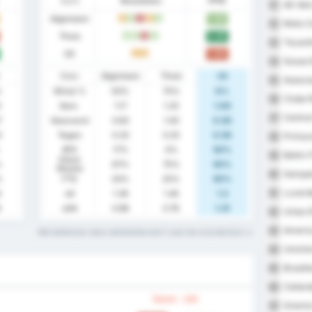
Vorm
Resultaten
PPW
AE Velo
51
Algemeen
1.83
G
W
V
G
W
Moto Cl
52
Thuis
2.25
W
W
V
W
Tocanti
53
Uit
1.00
G
G
Sousa 
54
Stats
Algemeen
Thuis
Uit
Associa
55
%
Winst %
50%
75%
0%
Clube R
56
0
Gem.
1.17
1.25
1.00
Centra
57
7
Gescoord
0.83
1.00
0.50
3
Tegen
0.33
0.25
0.50
Primav
58
BTS
17%
0%
50%
Betim 
59
Clean
%
67%
75%
50%
Sheets
Sampai
60
%
FTS
33%
25%
50%
Luverd
61
4
xG
1.39
1.45
1.3
6
xGA
0.98
0.76
1.31
Uniao 
62
America
63
Wat betekenen deze statistiektermen? Lees het woordenlijst
Uniclin
64
Brasili
65
Ceiland
66
Vorm - Uit
Gremio 
67