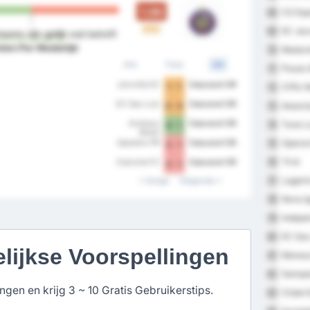
1.00
CS Esp
68
G
G
EC Jac
69
eams zijn gelijk
wat betreft
ten Per Wedstrijd
Madure
70
Alle
Thuis
Uit
Pouso 
71
Joinville EC
Cascavel CR
1 - 1
CFRJ M
72
EC Sao Luiz
Cascavel CR
Associa
0 - 0
73
Andraus
Cascavel CR
Tuna L
74
0 - 1
Brasil
Operar
Operário PR
Cascavel CR
75
2 - 1
Tirol
76
Cianorte FC
Cascavel CR
2 - 1
Lagart
Vorige
Volgende
77
Nova I
78
Indepen
79
EC Sao 
80
elijkse Voorspellingen
Manaus
81
Sampai
82
gen en krijg 3 ~ 10 Gratis Gebruikerstips.
Clube E
83