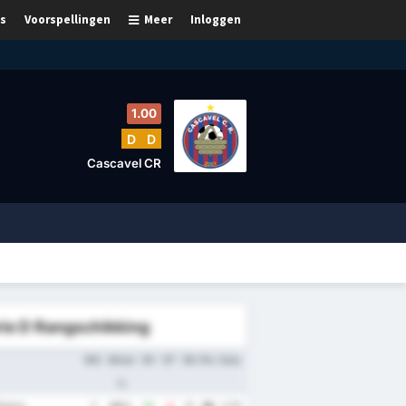
s
Voorspellingen
Meer
Inloggen
1.00
D
D
Cascavel CR
rie D Rangschikking
WG
Winst
DV
DT
DS
Ptn
Gem.
%