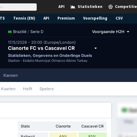
API
Statistieken
Competitie
TS
Tennis (EN)
API
Premium
Voorspelling
CSV
/
Serie D
Voorgaande H2H
Brazilië
17/5/2026 - 20:00 (Europe/London)
Cianorte FC vs Cascavel CR
Statistieken, Gegevens en Onderlinge Duels
Stadion -
Estádio Municipal Olímpico Albino Turbay
Kansen
Kaarten
Helft
Spelers
Se
Ploeg
Stats
Cianorte
Cascavel CR
Balbezit
49%
51%