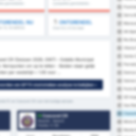
tie gemiddelde :
Competitie gemiddelde :
Flumin
35
0%
Serra B
36
TGRENDEL NU
ONTGRENDEL
Maraca
37
 1.5, 1e helft/2e
Over 8.5, 9.5 & meer
AA Apa
38
meer
Rio Br
39
Vitoria
40
Santa C
41
cavel CR (Seizoen 2026, GW7) – Estádio Municipal
Parnah
42
i. Kernpunten om op te letten - Beiden staan gelijk
en per wedstrijd = 1.00 voor ...
Democr
43
Galvez
44
 worden om GPT5 statistieken analyse te bekijken »
Porto 
45
SD Impe
46
orte FC en Cascavel CR voor het huidige seizoen.
Sao Ra
47
Cianor
48
Cascavel CR
Brazilië - Serie D
Mixto 
49
Positie.
1
/ 95
Monte 
50