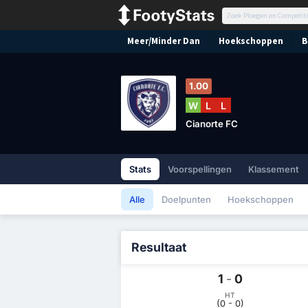
Meer/Minder Dan
Hoekschoppen
B
1.00
W
L
L
Cianorte FC
Stats
Voorspellingen
Klassement
Alle
Doelpunten
Hoekschoppen
Resultaat
1
-
0
HT
(0 - 0)