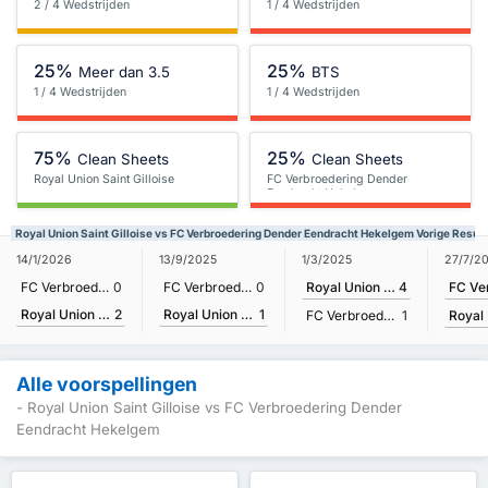
2 / 4 Wedstrijden
1 / 4 Wedstrijden
25%
25%
Meer dan 3.5
BTS
1 / 4 Wedstrijden
1 / 4 Wedstrijden
75%
25%
Clean Sheets
Clean Sheets
Royal Union Saint Gilloise
FC Verbroedering Dender
Eendracht Hekelgem
Royal Union Saint Gilloise vs FC Verbroedering Dender Eendracht Hekelgem Vorige Resul
27/7/2
14/1/2026
13/9/2025
1/3/2025
FC Verbroedering Dender Eendracht Hekelgem
0
FC Verbroedering Dender Eendracht Hekelgem
0
Royal Union Saint Gilloise
4
Royal Union Saint Gilloise
2
Royal Union Saint Gilloise
1
FC Verbroedering Dender Eendracht Hekelgem
1
Alle voorspellingen
- Royal Union Saint Gilloise vs FC Verbroedering Dender
Eendracht Hekelgem