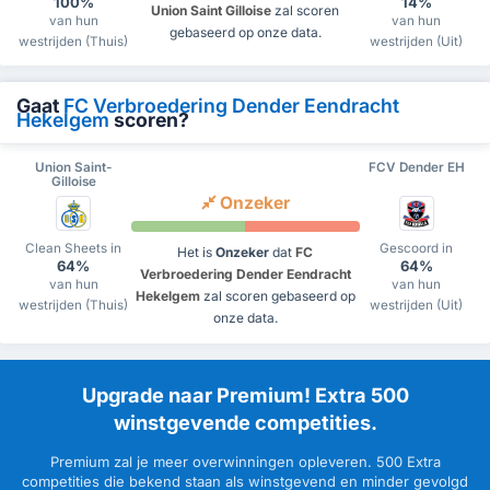
100%
14%
Union Saint Gilloise
zal scoren
van hun
van hun
gebaseerd op onze data.
westrijden (Thuis)
westrijden (Uit)
Gaat
FC Verbroedering Dender Eendracht
Hekelgem
scoren?
Union Saint-
FCV Dender EH
Gilloise
Onzeker
Clean Sheets in
Gescoord in
Het is
Onzeker
dat
FC
64%
64%
Verbroedering Dender Eendracht
van hun
van hun
Hekelgem
zal scoren gebaseerd op
westrijden (Thuis)
westrijden (Uit)
onze data.
Upgrade naar Premium! Extra 500
winstgevende competities.
Premium zal je meer overwinningen opleveren. 500 Extra
competities die bekend staan als winstgevend en minder gevolgd