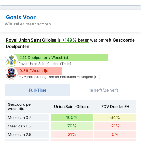
Goals Voor
Wie zal er meer scoren
Royal Union Saint Gilloise
is
+149%
beter
wat betreft
Gescoorde
Doelpunten
2.14 Doelpunten / Wedstrijd
Royal Union Saint Gilloise (Thuis)
0.86 / Wedstrijd
FC Verbroedering Dender Eendracht Hekelgem (Uit)
Full-Time
1e helft/2e helft
Gescoord per
Union Saint-Gilloise
FCV Dender EH
wedstrijd
100%
64%
Meer dan 0.5
79%
21%
Meer dan 1.5
21%
0%
Meer dan 2.5