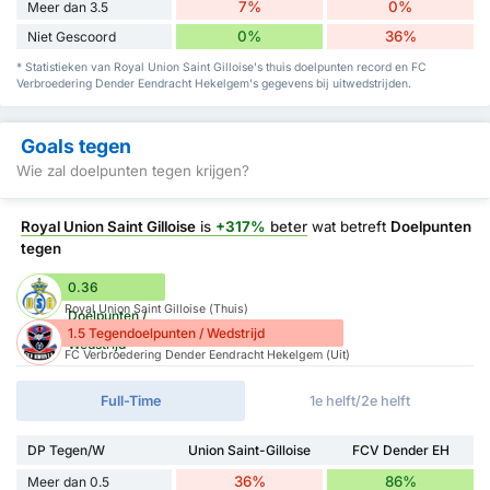
7%
0%
Meer dan 3.5
0%
36%
Niet Gescoord
* Statistieken van Royal Union Saint Gilloise's thuis doelpunten record en FC
Verbroedering Dender Eendracht Hekelgem's gegevens bij uitwedstrijden.
Goals tegen
Wie zal doelpunten tegen krijgen?
Royal Union Saint Gilloise
is
+317%
beter
wat betreft
Doelpunten
tegen
0.36
Royal Union Saint Gilloise (Thuis)
Doelpunten /
1.5 Tegendoelpunten / Wedstrijd
Wedstrijd
FC Verbroedering Dender Eendracht Hekelgem (Uit)
Full-Time
1e helft/2e helft
DP Tegen/W
Union Saint-Gilloise
FCV Dender EH
36%
86%
Meer dan 0.5