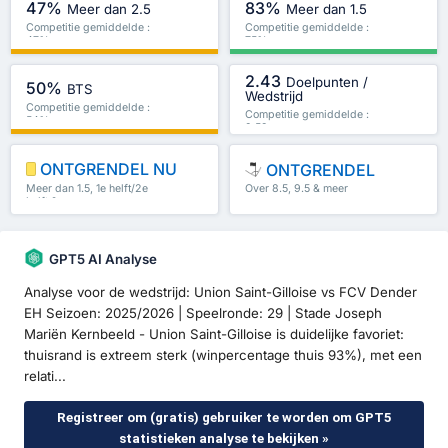
47%
83%
Meer dan 2.5
Meer dan 1.5
Competitie gemiddelde :
Competitie gemiddelde :
47%
75%
2.43
Doelpunten /
50%
BTS
Wedstrijd
Competitie gemiddelde :
Competitie gemiddelde :
54%
2.59
ONTGRENDEL NU
ONTGRENDEL
Meer dan 1.5, 1e helft/2e
Over 8.5, 9.5 & meer
helft & meer
GPT5 AI Analyse
Analyse voor de wedstrijd: Union Saint-Gilloise vs FCV Dender
EH Seizoen: 2025/2026 | Speelronde: 29 | Stade Joseph
Mariën Kernbeeld - Union Saint-Gilloise is duidelijke favoriet:
thuisrand is extreem sterk (winpercentage thuis 93%), met een
relati...
Registreer om (gratis) gebruiker te worden om GPT5
statistieken analyse te bekijken »