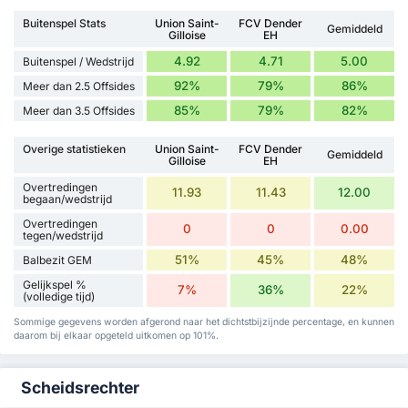
Buitenspel Stats
Union Saint-
FCV Dender
Gemiddeld
Gilloise
EH
4.92
4.71
5.00
Buitenspel / Wedstrijd
92%
79%
86%
Meer dan 2.5 Offsides
85%
79%
82%
Meer dan 3.5 Offsides
Overige statistieken
Union Saint-
FCV Dender
Gemiddeld
Gilloise
EH
Overtredingen
11.93
11.43
12.00
begaan/wedstrijd
Overtredingen
0
0
0.00
tegen/wedstrijd
51%
45%
48%
Balbezit GEM
Gelijkspel %
7%
36%
22%
(volledige tijd)
Sommige gegevens worden afgerond naar het dichtstbijzijnde percentage, en kunnen
daarom bij elkaar opgeteld uitkomen op 101%.
Scheidsrechter