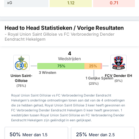
xG
1.12
0.71
Head to Head Statistieken / Vorige Resultaten
- Royal Union Saint Gilloise vs FC Verbroedering Dender
Eendracht Hekelgem
4
Wedstrijden
75%
25%
0%
3 Winsten
Union Saint-
FCV Dender EH
1 Gelijke Spelen
Gilloise
(0%)
(25%)
(75%)
Royal Union Saint Gilloise vs FC Verbroedering Dender Eendracht
Hekelgem's onderlinge ontmoetingen tonen aan dat van de 4 ontmoetingen
die ze hebben gehad, Royal Union Saint Gilloise 3 keer heeft gewonnen en
FC Verbroedering Dender Eendracht Hekelgem 0 keer heeft gewonnen. 1
wedstrijden tussen Royal Union Saint Gilloise en FC Verbroedering Dender
Eendracht Hekelgem zijn geëindigd in een gelijkspel.
50%
25%
Meer dan 1.5
Meer dan 2.5