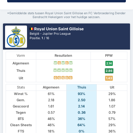
*Gemiddelde stats tussen Royal Union Saint Gilloise en FC Verbroedering Dender
Eendracht Hekelgem voor het huidige seizoen.
Royal Union Saint Gilloise
België - Jupiler Pro League
Positie.
1
/ 16
Vorm
Resultaten
PPW
Algemeen
W
G
W
G
W
2.14
Thuis
W
W
W
W
W
2.86
Uit
G
G
G
G
G
1.43
Stats
Algemeen
Thuis
Uit
Winst %
61%
93%
29%
Gem.
2.18
2.50
1.86
Gescoord
1.61
2.14
1.07
Tegen
0.57
0.36
0.79
BTS
46%
36%
57%
Clean Sheets
46%
64%
29%
FTS
18%
0%
36%