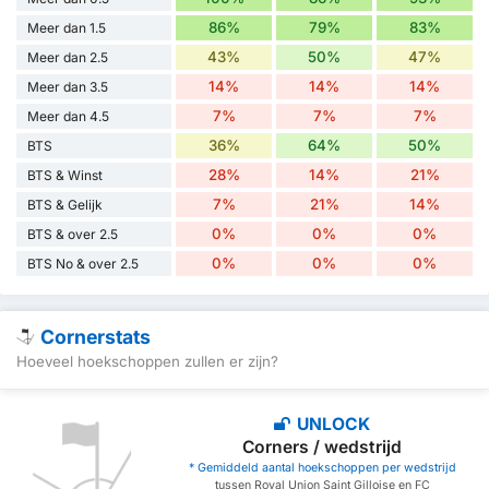
86%
79%
83%
Meer dan 1.5
43%
50%
47%
Meer dan 2.5
14%
14%
14%
Meer dan 3.5
7%
7%
7%
Meer dan 4.5
36%
64%
50%
BTS
28%
14%
21%
BTS & Winst
7%
21%
14%
BTS & Gelijk
0%
0%
0%
BTS & over 2.5
0%
0%
0%
BTS No & over 2.5
Cornerstats
Hoeveel hoekschoppen zullen er zijn?
UNLOCK
Corners / wedstrijd
* Gemiddeld aantal hoekschoppen per wedstrijd
tussen Royal Union Saint Gilloise en FC