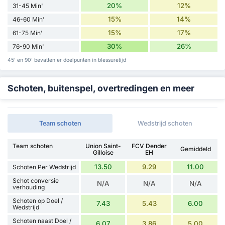
20%
12%
31-45 Min'
15%
14%
46-60 Min'
15%
17%
61-75 Min'
30%
26%
76-90 Min'
45' en 90' bevatten er doelpunten in blessuretijd
Schoten, buitenspel, overtredingen en meer
Team schoten
Wedstrijd schoten
Team schoten
Union Saint-
FCV Dender
Gemiddeld
Gilloise
EH
13.50
9.29
11.00
Schoten Per Wedstrijd
Schot conversie
N/A
N/A
N/A
verhouding
Schoten op Doel /
7.43
5.43
6.00
Wedstrijd
Schoten naast Doel /
6.07
3.86
5.00