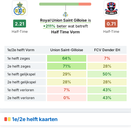
Royal Union Saint Gilloise
is
2.21
0.71
+211%
beter
wat betreft
Half-Time
Half-Time
Half Time Vorm
1e/2e helft Vorm
Union Saint-Gilloise
FCV Dender EH
64%
7%
1e helft zeges
71%
28%
2e helft zeges
29%
50%
1e helft gelijkspel
28%
28%
2e helft gelijkspel
7%
43%
1e helft verloren
0%
43%
2e helft verloren
1e/2e helft kaarten