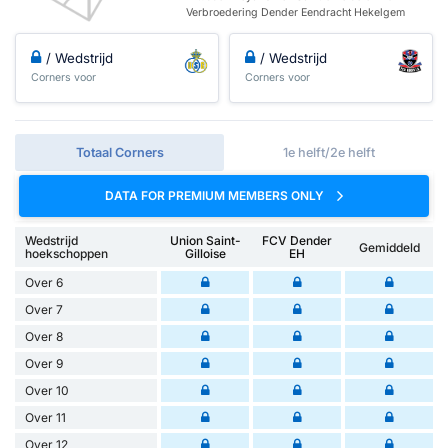
Verbroedering Dender Eendracht Hekelgem
/ Wedstrijd
/ Wedstrijd
Corners voor
Corners voor
Totaal Corners
1e helft/2e helft
DATA FOR PREMIUM MEMBERS ONLY
Wedstrijd
Union Saint-
FCV Dender
Gemiddeld
hoekschoppen
Gilloise
EH
Over 6
Over 7
Over 8
Over 9
Over 10
Over 11
Over 12