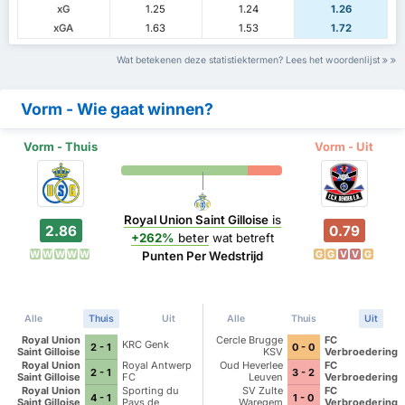
xG
1.25
1.24
1.26
xGA
1.63
1.53
1.72
Wat betekenen deze statistiektermen? Lees het woordenlijst
Vorm - Wie gaat winnen?
Vorm - Thuis
Vorm - Uit
Royal Union Saint Gilloise
is
2.86
0.79
+262%
beter
wat betreft
W
W
W
W
W
G
G
V
V
G
Punten Per Wedstrijd
Alle
Thuis
Uit
Alle
Thuis
Uit
Royal Union
Cercle Brugge
FC
KRC Genk
2 - 1
0 - 0
Saint Gilloise
KSV
Verbroedering
Dender
Royal Union
Royal Antwerp
Oud Heverlee
FC
2 - 1
3 - 2
Eendracht
Saint Gilloise
FC
Leuven
Verbroedering
Hekelgem
Dender
Royal Union
Sporting du
SV Zulte
FC
4 - 1
1 - 0
Eendracht
Saint Gilloise
Pays de
Waregem
Verbroedering