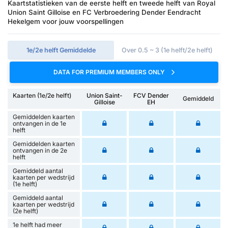
Kaartstatistieken van de eerste helft en tweede helft van Royal
Union Saint Gilloise en FC Verbroedering Dender Eendracht
Hekelgem voor jouw voorspellingen
1e/2e helft Gemiddelde
Over 0.5 ~ 3 (1e helft/2e helft)
DATA FOR PREMIUM MEMBERS ONLY
Kaarten (1e/2e helft)
Union Saint-
FCV Dender
Gemiddeld
Gilloise
EH
Gemiddelden kaarten
ontvangen in de 1e
helft
Gemiddelden kaarten
ontvangen in de 2e
helft
Gemiddeld aantal
kaarten per wedstrijd
(1e helft)
Gemiddeld aantal
kaarten per wedstrijd
(2e helft)
1e helft had meer