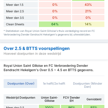
0%
43%
Meer dan 1.5
0%
21%
Meer dan 2.5
0%
0%
Meer dan 3.5
64%
14%
Clean Sheets
* Statistieken van Royal Union Saint Gilloise's thuis verdediging record en FC
Verbroedering Dender Eendracht Hekelgem's gegevens bij uitwedstrijden.
Over 2.5 & BTTS voorspellingen
Hoeveel doelpunten in deze wedstrijd
Royal Union Saint Gilloise en FC Verbroedering Dender
Eendracht Hekelgem's Over 0.5 ~ 4.5 en BTTS gegevens.
Doelpunten (Over)
1e helft/2e helft
Doelpunten (Minder
Dan)
Wedstrijd Doelpunten
Union Saint-
FCV Dender
Gemiddeld
Gilloise
EH
100%
86%
93%
Meer dan 0.5