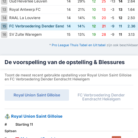
Oud Heverlee Leuven
12
14
29%
12
25
-13
14
2.64
Royal Antwerp FC
13
14
21%
10
13
-3
13
1.64
RAAL La Louviere
14
14
14%
15
20
-5
12
2.50
FC Verbroedering Dender Eendracht Hekelgem
15
14
14%
12
21
-9
11
2.36
SV Zulte Waregem
16
15
13%
19
28
-9
11
3.13
*
Pro League Thuis Tabel en Uit tabel
zijn ook beschikbaar
De voorspelling van de opstelling & Blessures
Toont de meest recent gebruikte opstelling voor Royal Union Saint Gilloise
en FC Verbroedering Dender Eendracht Hekelgem
Royal Union Saint Gilloise
FC Verbroedering Dender
Eendracht Hekelgem
Royal Union Saint Gilloise
#
Starting 11
Spitsen