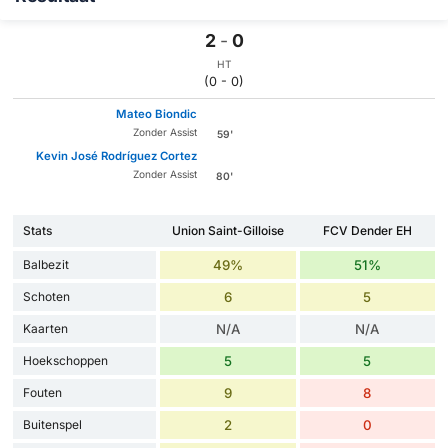
2
-
0
HT
(0 - 0)
Mateo Biondic
Zonder Assist
59'
Kevin José Rodríguez Cortez
Zonder Assist
80'
Stats
Union Saint-Gilloise
FCV Dender EH
Balbezit
49%
51%
Schoten
6
5
Kaarten
N/A
N/A
Hoekschoppen
5
5
Fouten
9
8
Buitenspel
2
0