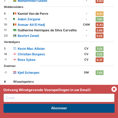
Mohammed Fuseini
7
-
4.82
Middenvelders
Kamiel Van de Perre
6
-
6.61
Adem Zorgane
-1
-
7.01
Anouar Ait El Hadj
10
CAM
6.43
Guilherme Henriques da Silva Carvalho
11
-
2.86
Besfort Zeneli
23
-
5.05
Verdedigers
Kevin Mac Allister
5
CV
7.23
Christian Burgess
16
CV
7.23
Ross Sykes
-1
CV
6.37
Doelman
Kjell Scherpen
-1
DM
7.05
#
Wisselspelers
Spitsen
Ontvang Winstgevende Voorspellingen in uw Email!
Middenvelders
↑
Ivan Pavlic
14
-
-
↑
Rob Schoofs
16
CM
6.70
WORD PREMIUM EN PROFITEER NU!
Marc Giger
20
-
3.85
Massiré Sylla
-
-
-