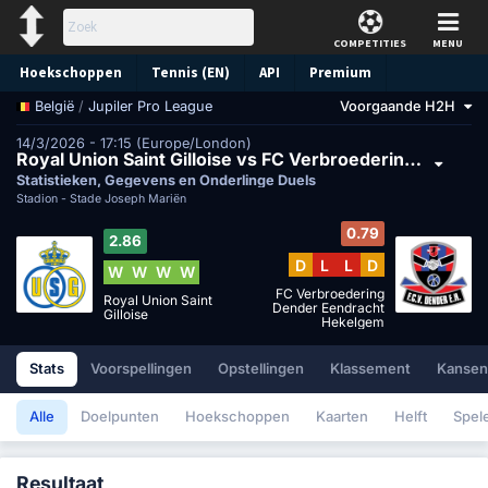
COMPETITIES
MENU
Hoekschoppen
Tennis (EN)
API
Premium
/
Jupiler Pro League
Voorgaande H2H
België
Voorspelling
14/3/2026 - 17:15 (Europe/London)
Royal Union Saint Gilloise vs FC Verbroedering Dender Eendracht Hekelgem
Statistieken, Gegevens en Onderlinge Duels
Stadion -
Stade Joseph Mariën
0.79
2.86
D
L
L
D
W
W
W
W
FC Verbroedering
Royal Union Saint
Dender Eendracht
Gilloise
Hekelgem
Stats
Voorspellingen
Opstellingen
Klassement
Kansen
Alle
Doelpunten
Hoekschoppen
Kaarten
Helft
Spel
Resultaat