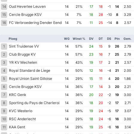
Oud Heverlee Leuven
14
14
21%
17
18
-1
14
2.50
Cercle Brugge KSV
15
14
7%
18
28
-10
8
3.29
FC Verbroedering Dender Eendracht Hekelgem
16
14
7%
11
25
-14
8
2.57
Ploeg
WG
Winst %
DV
DT
DS
Ptn
Gem.
Sint Truidense VV
1
14
57%
24
15
9
26
2.79
Club Brugge KV
2
14
57%
23
16
7
25
2.79
YR KV Mechelen
3
14
43%
19
17
2
21
2.57
Royal Standard de Liege
4
14
50%
12
16
-4
21
2.00
Royal Union Saint Gilloise
5
14
29%
15
11
4
20
1.86
Cercle Brugge KSV
6
14
36%
17
14
3
20
2.21
KRC Genk
7
14
36%
20
22
-2
19
3.00
Sporting du Pays de Charleroi
8
14
36%
18
20
-2
17
2.71
KVC Westerlo
9
14
29%
19
24
-5
17
3.07
RSC Anderlecht
10
14
29%
18
24
-6
16
3.00
KAA Gent
11
14
29%
19
25
-6
16
3.14