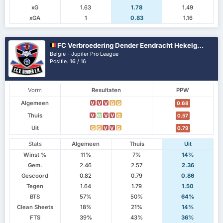
xG
1.63
1.78
1.49
xGA
1
0.83
1.16
FC Verbroedering Dender Eendracht Hekelgem
België - Jupiler Pro League
Positie.
16
/ 16
Vorm
Resultaten
PPW
Algemeen
V
V
V
G
G
0.68
Thuis
V
W
V
V
G
0.57
Uit
G
G
V
V
G
0.79
Stats
Algemeen
Thuis
Uit
Winst %
11%
7%
14%
Gem.
2.46
2.57
2.36
Gescoord
0.82
0.79
0.86
Tegen
1.64
1.79
1.50
BTS
57%
50%
64%
Clean Sheets
18%
21%
14%
FTS
39%
43%
36%