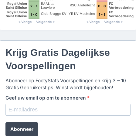
Hekelgem
Charleroi
Dender
Royal Union
RAAL La
FC
RSC Anderlecht
2 - 1
0 - 0
Eendracht
Saint Gilloise
Louviere
Verbroedering
Hekelgem
Dender
Royal Union
FC
Club Brugge KV
YR KV Mechelen
1 - 0
1 - 1
Eendracht
Saint Gilloise
Verbroedering
Hekelgem
Dender
Vorige
Volgende
Vorige
Volgende
Eendracht
Hekelgem
Krijg Gratis Dagelijkse
Voorspellingen
Abonneer op FootyStats Voorspellingen en krijg 3 ~ 10
Gratis Gebruikerstips. Winst wordt bijgehouden!
Geef uw email op om te abonneren
*
Abonneer