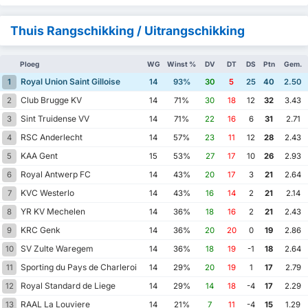
Thuis Rangschikking / Uitrangschikking
Ploeg
WG
Winst %
DV
DT
DS
Ptn
Gem.
Royal Union Saint Gilloise
1
14
93%
30
5
25
40
2.50
Club Brugge KV
2
14
71%
30
18
12
32
3.43
Sint Truidense VV
3
14
71%
22
16
6
31
2.71
RSC Anderlecht
4
14
57%
23
11
12
28
2.43
KAA Gent
5
15
53%
27
17
10
26
2.93
Royal Antwerp FC
6
14
43%
20
17
3
21
2.64
KVC Westerlo
7
14
43%
16
14
2
21
2.14
YR KV Mechelen
8
14
36%
18
16
2
21
2.43
KRC Genk
9
14
36%
20
20
0
19
2.86
SV Zulte Waregem
10
14
36%
18
19
-1
18
2.64
Sporting du Pays de Charleroi
11
14
29%
20
19
1
17
2.79
Royal Standard de Liege
12
14
29%
14
18
-4
17
2.29
RAAL La Louviere
13
14
21%
7
11
-4
15
1.29