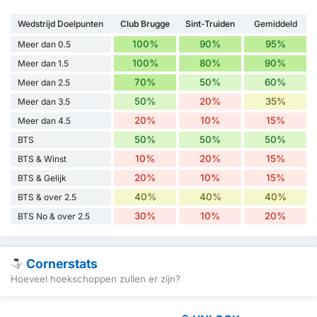
Wedstrijd Doelpunten
Club Brugge
Sint-Truiden
Gemiddeld
100%
90%
95%
Meer dan 0.5
100%
80%
90%
Meer dan 1.5
70%
50%
60%
Meer dan 2.5
50%
20%
35%
Meer dan 3.5
20%
10%
15%
Meer dan 4.5
50%
50%
50%
BTS
10%
20%
15%
BTS & Winst
20%
10%
15%
BTS & Gelijk
40%
40%
40%
BTS & over 2.5
30%
10%
20%
BTS No & over 2.5
Cornerstats
Hoeveel hoekschoppen zullen er zijn?