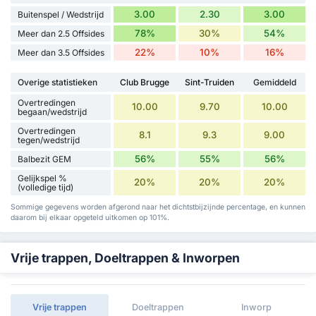
3.00
2.30
3.00
Buitenspel / Wedstrijd
78%
30%
54%
Meer dan 2.5 Offsides
22%
10%
16%
Meer dan 3.5 Offsides
Overige statistieken
Club Brugge
Sint-Truiden
Gemiddeld
Overtredingen
10.00
9.70
10.00
begaan/wedstrijd
Overtredingen
8.1
9.3
9.00
tegen/wedstrijd
56%
55%
56%
Balbezit GEM
Gelijkspel %
20%
20%
20%
(volledige tijd)
Sommige gegevens worden afgerond naar het dichtstbijzijnde percentage, en kunnen
daarom bij elkaar opgeteld uitkomen op 101%.
Vrije trappen, Doeltrappen & Inworpen
Vrije trappen
Doeltrappen
Inworp