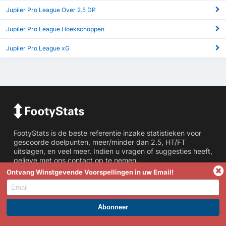
Jupiler Pro League Over 2.5 DP
Jupiler Pro League Hoekschoppen
Jupiler Pro League xG
FootyStats is de beste referentie inzake statistieken voor
gescoorde doelpunten, meer/minder dan 2.5, HT/FT
uitslagen, en veel meer. Indien u vragen of suggesties heeft,
gelieve met ons contact op te nemen.
Ontvang Winstgevende Voorspellingen in uw Email!
Statistieken
Meer/Minder Dan Doelpunten
WORD PREMIUM EN PROFITEER NU!
BTS Stats