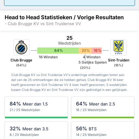
Head to Head Statistieken / Vorige Resultaten
- Club Brugge KV vs Sint Truidense VV
25
Wedstrijden
64%
20%
16%
16 Winsten
4 Winsten
Club Brugge
Sint-Truiden
5 Gelijke Spelen
(64%)
(16%)
(20%)
Club Brugge KV vs Sint Truidense VV's onderlinge ontmoetingen tonen aan
dat van de 25 ontmoetingen die ze hebben gehad, Club Brugge KV 16 keer
heeft gewonnen en Sint Truidense VV 4 keer heeft gewonnen. 5 wedstrijden
tussen Club Brugge KV en Sint Truidense VV zijn geëindigd in een gelijkspel.
84%
64%
Meer dan 1.5
Meer dan 2.5
21 / 25 Wedstrijden
16 / 25 Wedstrijden
32%
56%
Meer dan 3.5
BTS
8 / 25 Wedstrijden
14 / 25 Wedstrijden