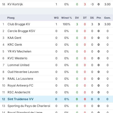
KV Kortrijk
18
1
0%
0
3
-3
0
3.00
Ploeg
WG
Winst %
DV
DT
DS
Ptn
Gem.
Club Brugge KV
1
1
100%
3
0
3
3
3.00
Cercle Brugge KSV
2
0
0%
0
0
0
0
0
KAA Gent
3
0
0%
0
0
0
0
0
KRC Genk
4
0
0%
0
0
0
0
0
YR KV Mechelen
5
0
0%
0
0
0
0
0
KVC Westerlo
6
0
0%
0
0
0
0
0
Lommel United
7
0
0%
0
0
0
0
0
Oud Heverlee Leuven
8
0
0%
0
0
0
0
0
RAAL La Louviere
9
0
0%
0
0
0
0
0
Royal Antwerp FC
10
0
0%
0
0
0
0
0
RSC Anderlecht
11
0
0%
0
0
0
0
0
Sint Truidense VV
12
0
0%
0
0
0
0
0
Sporting du Pays de Charleroi
13
0
0%
0
0
0
0
0
Royal Standard de Liege
14
0
0%
0
0
0
0
0