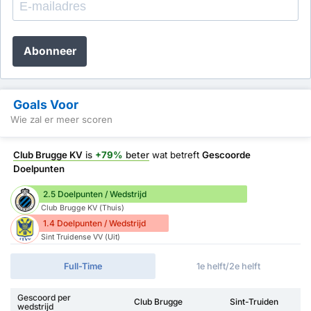
Abonneer
Goals Voor
Wie zal er meer scoren
Club Brugge KV
is
+79%
beter
wat betreft
Gescoorde
Doelpunten
2.5 Doelpunten / Wedstrijd
Club Brugge KV (Thuis)
1.4 Doelpunten / Wedstrijd
Sint Truidense VV (Uit)
Full-Time
1e helft/2e helft
Gescoord per
Club Brugge
Sint-Truiden
wedstrijd