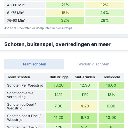
21%
12%
46-60 Min'
15%
24%
61-75 Min'
32%
28%
76-90 Min'
45' en 90' bevatten er doelpunten in blessuretijd
Schoten, buitenspel, overtredingen en meer
Team schoten
Wedstrijd schoten
Team schoten
Club Brugge
Sint-Truiden
Gemiddeld
18.20
12.90
16.00
Schoten Per Wedstrijd
Schot conversie
14%
11%
13%
verhouding
Schoten op Doel /
7.00
4.20
6.00
Wedstrijd
Schoten naast Doel /
11.20
8.70
10.00
Wedstrijd
7.28
9.21
8
Schoten per doelpunt