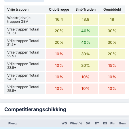
Vrije trappen
Club Brugge
Sint-Truiden
Gemiddeld
Wedstrijd vrije
16.4
18.8
18
trappen GEM
Vrije trappen Totaal
20%
40%
30%
20.5+
Vrije trappen Totaal
20%
40%
30%
21.5+
Vrije trappen Totaal
10%
30%
20%
22.5+
Vrije trappen Totaal
10%
20%
15%
23.5+
Vrije trappen Totaal
10%
10%
10%
24.5+
Vrije trappen Totaal
10%
10%
10%
25.5+
Competitierangschikking
Ploeg
WG
Winst %
DV
DT
DS
Ptn
Gem.