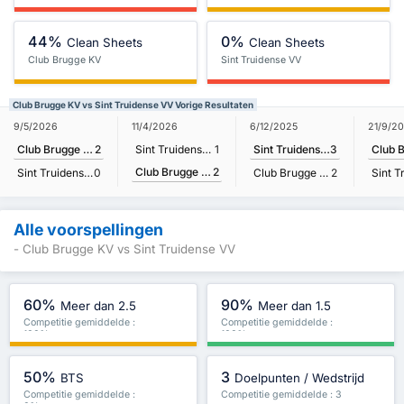
44%
0%
Clean Sheets
Clean Sheets
Club Brugge KV
Sint Truidense VV
Club Brugge KV vs Sint Truidense VV Vorige Resultaten
9/5/2026
11/4/2026
6/12/2025
21/9/2
Club Brugge KV
2
Sint Truidense VV
1
Sint Truidense VV
3
Club Brugge KV
2
Sint Truidense VV
0
Club Brugge KV
2
Alle voorspellingen
- Club Brugge KV vs Sint Truidense VV
60%
90%
Meer dan 2.5
Meer dan 1.5
Competitie gemiddelde :
Competitie gemiddelde :
100%
100%
50%
3
BTS
Doelpunten / Wedstrijd
Competitie gemiddelde :
Competitie gemiddelde : 3