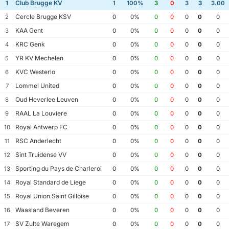
Club Brugge KV
1
1
100%
3
0
3
3
3.00
Cercle Brugge KSV
2
0
0%
0
0
0
0
0
KAA Gent
3
0
0%
0
0
0
0
0
KRC Genk
4
0
0%
0
0
0
0
0
YR KV Mechelen
5
0
0%
0
0
0
0
0
KVC Westerlo
6
0
0%
0
0
0
0
0
Lommel United
7
0
0%
0
0
0
0
0
Oud Heverlee Leuven
8
0
0%
0
0
0
0
0
RAAL La Louviere
9
0
0%
0
0
0
0
0
Royal Antwerp FC
10
0
0%
0
0
0
0
0
RSC Anderlecht
11
0
0%
0
0
0
0
0
Sint Truidense VV
12
0
0%
0
0
0
0
0
Sporting du Pays de Charleroi
13
0
0%
0
0
0
0
0
Royal Standard de Liege
14
0
0%
0
0
0
0
0
Royal Union Saint Gilloise
15
0
0%
0
0
0
0
0
Waasland Beveren
16
0
0%
0
0
0
0
0
SV Zulte Waregem
17
0
0%
0
0
0
0
0