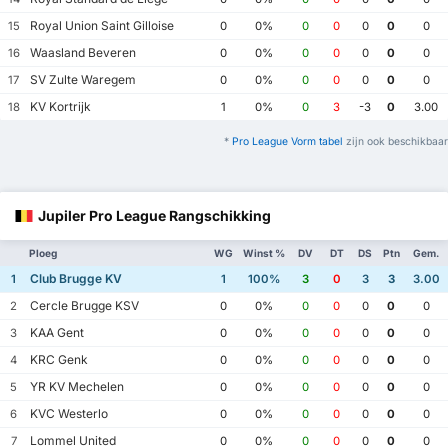
Royal Union Saint Gilloise
15
0
0%
0
0
0
0
0
Waasland Beveren
16
0
0%
0
0
0
0
0
SV Zulte Waregem
17
0
0%
0
0
0
0
0
KV Kortrijk
18
1
0%
0
3
-3
0
3.00
*
Pro League Vorm tabel
zijn ook beschikbaar
Jupiler Pro League Rangschikking
Ploeg
WG
Winst %
DV
DT
DS
Ptn
Gem.
Club Brugge KV
1
1
100%
3
0
3
3
3.00
Cercle Brugge KSV
2
0
0%
0
0
0
0
0
KAA Gent
3
0
0%
0
0
0
0
0
KRC Genk
4
0
0%
0
0
0
0
0
YR KV Mechelen
5
0
0%
0
0
0
0
0
KVC Westerlo
6
0
0%
0
0
0
0
0
Lommel United
7
0
0%
0
0
0
0
0