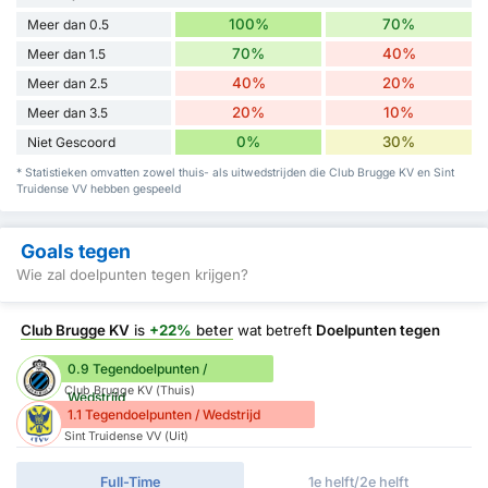
100%
70%
Meer dan 0.5
70%
40%
Meer dan 1.5
40%
20%
Meer dan 2.5
20%
10%
Meer dan 3.5
0%
30%
Niet Gescoord
* Statistieken omvatten zowel thuis- als uitwedstrijden die Club Brugge KV en Sint
Truidense VV hebben gespeeld
Goals tegen
Wie zal doelpunten tegen krijgen?
Club Brugge KV
is
+22%
beter
wat betreft
Doelpunten tegen
0.9 Tegendoelpunten /
Club Brugge KV (Thuis)
Wedstrijd
1.1 Tegendoelpunten / Wedstrijd
Sint Truidense VV (Uit)
Full-Time
1e helft/2e helft