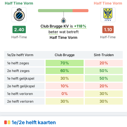
Half Time Vorm
Half Time Vorm
Club Brugge KV
is
+118%
2.40
1.10
beter
wat betreft
Half-Time
Half-Time
Half Time Vorm
1e/2e helft Vorm
Club Brugge
Sint-Truiden
70%
20%
1e helft zeges
60%
50%
2e helft zeges
30%
50%
1e helft gelijkspel
10%
20%
2e helft gelijkspel
0%
30%
1e helft verloren
30%
30%
2e helft verloren
1e/2e helft kaarten