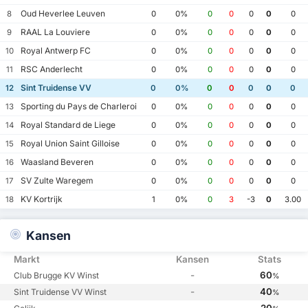
Oud Heverlee Leuven
8
0
0%
0
0
0
0
0
RAAL La Louviere
9
0
0%
0
0
0
0
0
Royal Antwerp FC
10
0
0%
0
0
0
0
0
RSC Anderlecht
11
0
0%
0
0
0
0
0
Sint Truidense VV
12
0
0%
0
0
0
0
0
Sporting du Pays de Charleroi
13
0
0%
0
0
0
0
0
Royal Standard de Liege
14
0
0%
0
0
0
0
0
Royal Union Saint Gilloise
15
0
0%
0
0
0
0
0
Waasland Beveren
16
0
0%
0
0
0
0
0
SV Zulte Waregem
17
0
0%
0
0
0
0
0
KV Kortrijk
18
1
0%
0
3
-3
0
3.00
Kansen
Markt
Kansen
Stats
-
60
Club Brugge KV Winst
%
-
40
Sint Truidense VV Winst
%
-
20