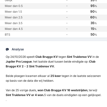
Gelijk
%
-
95
Meer dan 0.5
%
-
90
Meer dan 1.5
%
-
60
Meer dan 2.5
%
-
35
Meer dan 3.5
%
-
15
Meer dan 4.5
%
-
50
BTS
%
Analyse
Op 24/10/2026 speelt
Club Brugge KV
tegen
Sint Truidense VV
in de
Jupiler Pro League
. het laatste duel tussen beide eindigde op :
Club
Brugge KV 2 - 2 Sint Truidense VV.
Beide ploegen kwamen elkaar al
25 keer
tegen in de laatste seizoenen
op basis van de data die wij hebben.
Van de 25 vorige duels,
won Club Brugge KV 16 wedstrijden
, terwijl
Sint Truidense VV er 4 won.
5 van de duels eindigden op een gelijkspel.
.