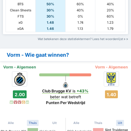
BTS
50%
60%
40%
Clean Sheets
30%
40%
20%
FTS
30%
0%
60%
xG
1.48
1.74
1.23
xGA
1.46
1.13
1.79
Wat betekenen deze statistiektermen? Lees het woordenlijst
Vorm - Wie gaat winnen?
Vorm - Algemeen
Vorm - Algemeen
Club Brugge KV
is
+43%
2.00
1.40
beter
wat betreft
Punten Per Wedstrijd
W
V
V
G
W
Alle
Thuis
Uit
Alle
Thuis
Uit
Sint Truidense