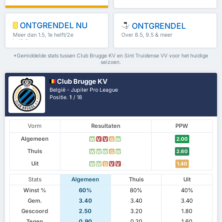
0%
ONTGRENDEL NU
ONTGRENDEL
Meer dan 1.5, 1e helft/2e
Over 8.5, 9.5 & meer
helft & meer
*Gemiddelde stats tussen Club Brugge KV en Sint Truidense VV voor het huidige
seizoen.
Club Brugge KV
België - Jupiler Pro League
Positie.
1
/ 18
Vorm
Resultaten
PPW
Algemeen
2.00
W
V
V
G
W
Thuis
2.60
W
W
W
G
W
Uit
1.40
W
W
G
V
V
Stats
Algemeen
Thuis
Uit
Winst %
60%
80%
40%
Gem.
3.40
3.40
3.40
Gescoord
2.50
3.20
1.80
Tegen
0.90
0.20
1.60