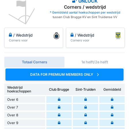
UNLOCK
Corners / wedstrijd
* Gemiddeld aantal hoekschoppen per wedstrijd
tussen Club Brugge KV en Sint Truidense VV
/ Wedstrijd
/ Wedstrijd
Corners voor
Corners voor
Totaal Corners
1e helft/2e helft
DATA FOR PREMIUM MEMBERS ONLY
Wedstrijd
Club Brugge
Sint-Truiden
Gemiddeld
hoekschoppen
Over 6
Over 7
Over 8
Over 9