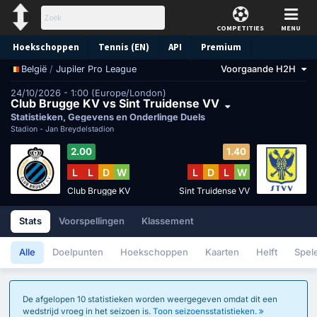
COMPETITIES
MENU
Hoekschoppen
Tennis (EN)
API
Premium
/
Jupiler Pro League
Voorgaande H2H
België
Voorspelling
24/10/2026 - 1:00 (Europe/London)
Club Brugge KV vs Sint Truidense VV
Statistieken, Gegevens en Onderlinge Duels
Stadion -
Jan Breydelstadion
2.00
1.40
L
L
D
W
L
D
L
W
Club Brugge KV
Sint Truidense VV
Stats
Voorspellingen
Klassement
Alle
Doelpunten
Hoekschoppen
Kaarten
Helft
Spel
De afgelopen 10 statistieken worden weergegeven omdat dit een
wedstrijd vroeg in het seizoen is.
Toon seizoensstatistieken.