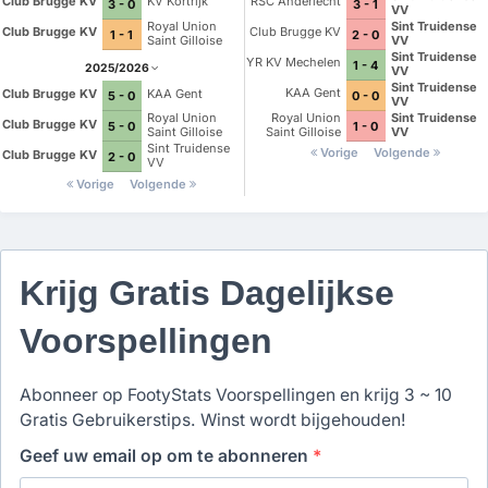
Club Brugge KV
KV Kortrijk
RSC Anderlecht
3 - 0
3 - 1
VV
Royal Union
Sint Truidense
Club Brugge KV
Club Brugge KV
1 - 1
2 - 0
Saint Gilloise
VV
Sint Truidense
YR KV Mechelen
1 - 4
2025/2026
VV
Sint Truidense
KAA Gent
Club Brugge KV
KAA Gent
0 - 0
5 - 0
VV
Royal Union
Sint Truidense
Royal Union
Club Brugge KV
1 - 0
5 - 0
Saint Gilloise
VV
Saint Gilloise
Sint Truidense
Vorige
Volgende
Club Brugge KV
2 - 0
VV
Vorige
Volgende
Krijg Gratis Dagelijkse
Voorspellingen
Abonneer op FootyStats Voorspellingen en krijg 3 ~ 10
Gratis Gebruikerstips. Winst wordt bijgehouden!
Geef uw email op om te abonneren
*