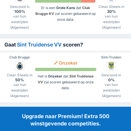
Gescoord in
Clean Sheets in
Er is een
Grote Kans
dat
Club
100%
30%
Brugge KV
zal scoren gebaseerd op
van hun
van hun
onze data.
westrijden
westrijden
(Algemeen)
(Algemeen)
Gaat
Sint Truidense VV
scoren?
Club Brugge
Sint-Truiden
Onzeker
Clean Sheets in
Gescoord in
Het is
Onzeker
dat
Sint Truidense
50%
0%
VV
zal scoren gebaseerd op onze
van hun
van hun
data.
westrijden
westrijden
(Algemeen)
(Algemeen)
Upgrade naar Premium! Extra 500
winstgevende competities.