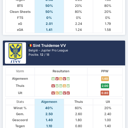
BTS
50%
20%
80%
Clean Sheets
50%
80%
20%
FTS
0%
0%
0%
xG
2.01
2.24
1.79
xGA
1.41
1.24
1.58
Sint Truidense VV
België - Jupiler Pro League
Positie.
12
/ 18
Vorm
Resultaten
PPW
Algemeen
1.40
W
V
G
V
W
Thuis
2.00
V
W
W
G
W
Uit
0.80
V
G
W
V
V
Stats
Algemeen
Thuis
Uit
Winst %
40%
60%
20%
Gem.
2.50
2.60
2.40
Gescoord
1.40
1.80
1.00
Tegen
1.10
0.80
1.40