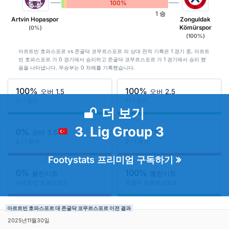
0%
0%
100%
1 승
Artvin Hopaspor
Zonguldak
Kömürspor
(0%)
(100%)
아르트빈 호파스포르 vs 존굴닥 코무르스포르 의 상대 전적 기록은 1 경기 중, 아르트
빈 호파스포르 가 0 경기에서 승리하고 존굴닥 코무르스포르 가 1 경기에서 승리 했
음을 나타냅니다. 무승부는 0 차례를 기록했습니다.
100%
100%
오버 1.5
오버 2.5
1 / 1 경기
1 / 1 경기
더 보기
3. Lig Group 3
0%
0%
오버 3.5
BTTS
0 / 1 경기
0 / 1 경기
Footystats 프리미엄 구독하기
0%
100%
클린시트
클린시트
아르트빈 호파스포르
존굴닥 코무르스포르
아르트빈 호파스포르 대 존굴닥 코무르스포르 이전 결과
2025년11월30일