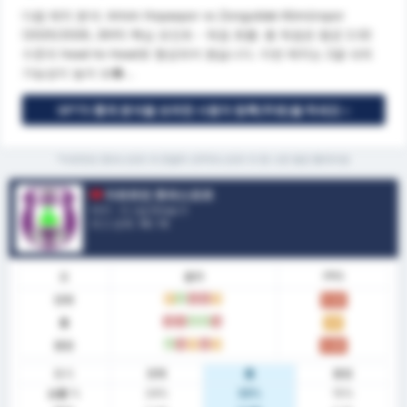
다음 매치 분석: Artvin Hopaspor vs Zonguldak Kömürspor
(2025/2026, 26주) 핵심 포인트 - 득점 흐름: 총 득점은 평균 2.02
수준의 head-to-head로 형성되어 왔습니다. 이번 매치는 2골 내외
가능성이 높아 보�...
GPT5 통계 분석을 보려면 사용자 등록(무료)을 하세요 »
*아르트빈 호파스포르 과 존굴닥 코무르스포르 의 현 시즌 평균 통계자료
아르트빈 호파스포르
터키 - 3. Lig Group 3
리그 순위.
14
/ 16
폼
결과
PPG
전체
무
승
패
패
무
0.92
홈
패
패
승
승
패
1.17
원정
승
패
무
패
무
0.69
통계
전체
홈
원정
승률 %
24%
33%
15%