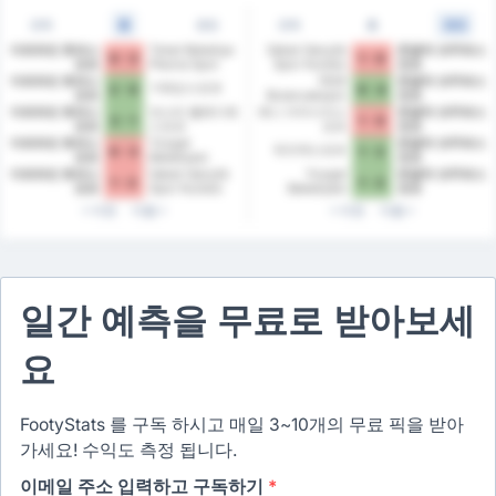
전체
홈
원정
전체
홈
원정
아르트빈 호파스
Tokat Belediye
Sebat Gençlik
존굴닥 코무르스
0 - 3
1 - 0
포르
Plevne Spor
Spor Kulübü
포르
Kulübü
아르트빈 호파스
1926
존굴닥 코무르스
기레순스포르
2 - 0
0 - 4
포르
Bulancakspor
포르
아르트빈 호파스
파스타 벨레디예
예니 아마시아스
존굴닥 코무르스
2 - 1
1 - 0
포르
스포르
포르
포르
아르트빈 호파스
Yozgat
존굴닥 코무르스
뒤즈케스포르
0 - 3
1 - 2
포르
Belediyesi
포르
Bozokspor
아르트빈 호파스
Sebat Gençlik
Yozgat
존굴닥 코무르스
1 - 2
1 - 2
포르
Spor Kulübü
Belediyesi
포르
Bozokspor
이전
다음
이전
다음
일간 예측을 무료로 받아보세
요
FootyStats 를 구독 하시고 매일 3~10개의 무료 픽을 받아
가세요! 수익도 측정 됩니다.
이메일 주소 입력하고 구독하기
*