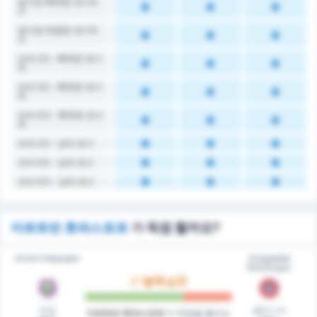
경기당 획득한 코너킥
수
경기당 허용한 코너킥
수
오버 2.5 - 획득한 코너
킥
오버 3.5 - 획득한 코너
킥
오버 4.5 - 획득한 코너
킥
오버 2.5 - 상대 코너
오버 3.5 - 상대 코너
오버 4.5 - 상대 코너
아르트빈 호파스포르
가 득점 할까요?
Artvin Hopaspor
Zonguldak
Kömürspor
불확실한
득점
클린시트
아르트빈 호파스포르
이 득점을 할지는