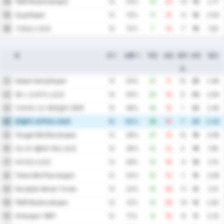
1926 Bulancakspor
14
13
23%
13
23
-10
14
2.77
Çayelispor
15
13
15%
11
15
-4
10
2.00
기레순스포르
16
13
15%
7
14
-7
10
1.62
팀
경기
승률 %
득점
실점
골득
승점
평균
실
Sebat Gençlikspor
1
13
54%
21
11
10
25
2.46
예니 오르두스포르
2
14
50%
23
14
9
23
2.64
카라데니즈 에레글리 BSK
3
13
46%
16
15
1
22
2.38
존굴닥 코무르스포르
4
12
50%
18
11
7
20
2.42
Yozgat Bld Bozokspor
5
13
38%
27
13
14
19
3.08
파스타 벨레디예스포르
6
13
38%
12
12
0
19
1.85
파자르스포르
7
13
38%
12
16
-4
16
2.15
Tokat Bld Plevnespor
8
12
33%
12
13
-1
15
2.08
Karabük İdman Yurdu
9
13
23%
15
26
-11
12
3.15
1926 Bulancakspor
10
13
31%
12
26
-14
12
2.92
Orduspor 1967
11
12
17%
9
18
-9
11
2.25