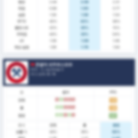
평균
2.44
2.58
2.31
득점
0.88
1.00
0.77
실점
1.56
1.58
1.54
BTTS
40%
42%
38%
클린시트
20%
25%
15%
무득점
44%
33%
54%
xG
1.08
1.08
1.08
예상 실점
1.69
1.78
1.64
존굴닥 코무르스포르
터키 - 3. Lig Group 3
리그 순위.
6
/ 16
폼
결과
PPG
전체
패
승
패
패
패
1.52
홈
승
승
패
패
패
1.38
원정
승
승
패
승
패
1.67
통계
전체
홈
원정
승률 %
44%
38%
50%