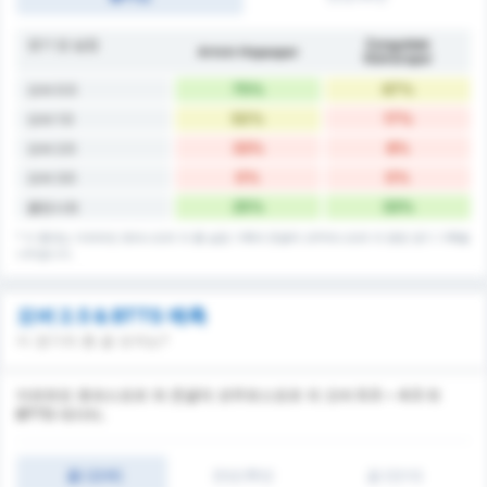
경기 당 실점
Zonguldak
Artvin Hopaspor
Kömürspor
75%
67%
오버 0.5
50%
17%
오버 1.5
33%
8%
오버 2.5
0%
0%
오버 3.5
25%
33%
클린시트
* 이 통계는 아르트빈 호파스포르 의 홈 실점 기록과 존굴닥 코무르스포르 의 원정 경기 기록을
나타냅니다.
오버 2.5 & BTTS 예측
이 경기의 총 골 숫자는?
아르트빈 호파스포르 와 존굴닥 코무르스포르 의 오버 0.5 ~ 4.5 와
BTTS 데이터.
골 (오버)
전반/후반
골 (언더)