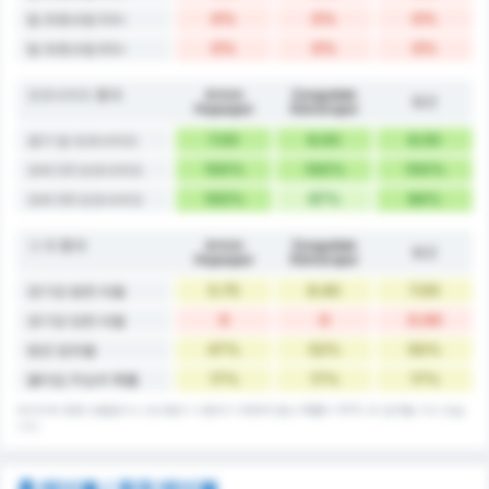
0%
0%
0%
팀 유효슈팅 5.5+
0%
0%
0%
팀 유효슈팅 6.5+
오프사이드 통계
Artvin
Zonguldak
평균
Hopaspor
Kömürspor
7.00
8.00
8.00
경기 당 오프사이드
100%
100%
100%
오버 2.5 오프사이드
100%
67%
84%
오버 3.5 오프사이드
그 외 통계
Artvin
Zonguldak
평균
Hopaspor
Kömürspor
5.75
8.40
7.00
경기당 범한 파울
0
0
0.00
경기당 당한 파울
47%
52%
50%
평균 점유율
17%
17%
17%
풀타임 무승부 확률
데이터에 종종 반올림이나 반내림이 사용되기 때문에 합산 확률이 101% 로 집계될 수도 있습
니다.
홈 테이블 / 원정 테이블