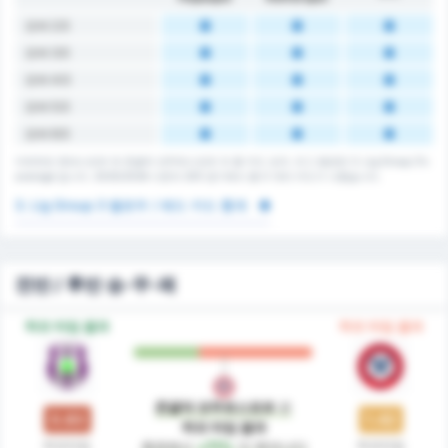
오버 2.5
오버 3.5
오버 4.5
오버 5.5
오버 6.5
아르트빈 호파스포르 와 존굴닥 코무르스포르 의 총 카드 숫자. 리그 평균은 3. Lig Group 3's
average 입니다. 2025/2026 시즌의 205 경기에서 총 0 개의 카드가 나왔습니다.
3. Lig Group 3 옐로우 / 레드 카드 통계
전반 / 후반 승-무-패
하프 타임 결과
하프 타임 결과
존굴닥 코무르스포르
은
0.83
1.42
하프 타임 결과
하프타임
하프타임
측면에서
+71%
더 뛰어나다