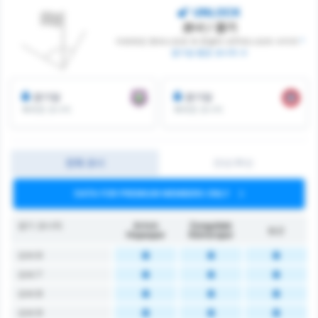
UNLOCK
코너 / 경기
아르트빈 호파스포르 와 존굴닥 코무르스포르 사이의
*
경기당 평균 코너킥 수
경기당
경기당
획득한 코너킥
획득한 코너킥
전체 코너
전반/후반
DATA FOR PREMIUM MEMBERS ONLY
경기 코너킥
Artvin
Zonguldak
평균
Hopaspor
Kömürspor
오버 6
오버 7
오버 8
오버 9