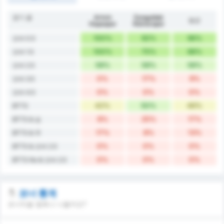
경기 골
Artvin
Zonguldak
평균
Hopaspor
Kömürspor
100%
92%
96%
오버 0.5
100%
75%
88%
오버 1.5
58%
58%
58%
오버 2.5
0%
17%
9%
오버 3.5
0%
0%
0%
오버 4.5
42%
50%
46%
BTTS
8%
25%
17%
BTTS & 승
17%
8%
13%
BTTS & 무
0%
0%
0%
BTTS & 오버 2.5
0%
0%
0%
BTTS No & 오버 2.5
코너 통계
코너킥을 몇회나 나올까요?