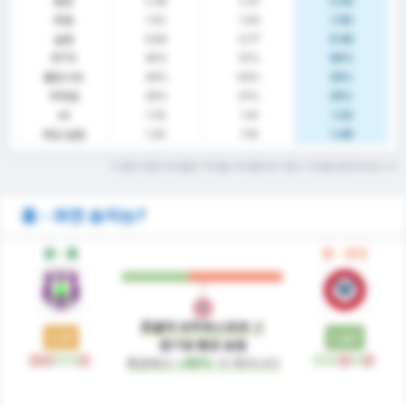
평균
2.36
2.31
2.42
득점
1.52
1.54
1.50
실점
0.84
0.77
0.92
BTTS
40%
31%
50%
클린시트
44%
54%
33%
무득점
28%
31%
25%
xG
1.25
1.41
1.22
예상 실점
1.42
1.16
1.48
이 통계 관련 단어들은 무엇을 의미할까요? 용어 사전을 참조하세요
폼 - 과연 승자는?
폼 - 홈
폼 - 원정
존굴닥 코무르스포르
은
1.17
1.67
경기당 평균 승점
패
패
승
승
패
승
승
패
승
패
측면에서
+43%
더 뛰어나다