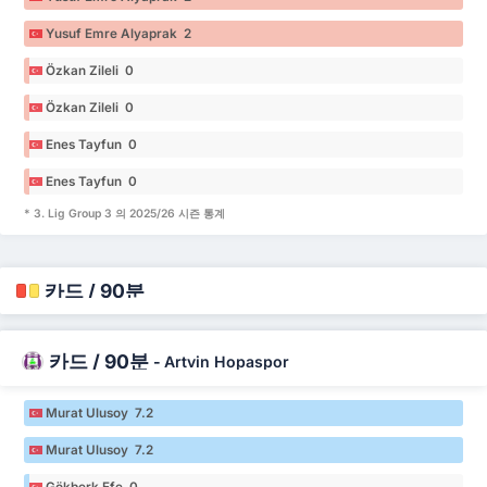
Yusuf Emre Alyaprak 2
Özkan Zileli 0
Özkan Zileli 0
Enes Tayfun 0
Enes Tayfun 0
* 3. Lig Group 3 의 2025/26 시즌 통계
카드 / 90분
카드 / 90분
-
Artvin Hopaspor
Murat Ulusoy 7.2
Murat Ulusoy 7.2
Gökberk Efe 0