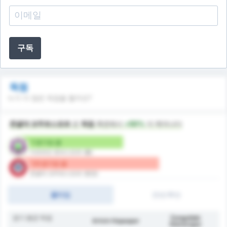
구독
득점
누가 더 많은 득점을 할까요?
존굴닥 코무르스포르
은
득점
측면에서
+50%
더 뛰어나다
1 경기당 골
아르트빈 호파스포르 (홈)
1.5 경기당 골
존굴닥 코무르스포르 (원정)
풀타임
전반/후반
경기 평균 득점
Zonguldak
Artvin Hopaspor
Kömürspor