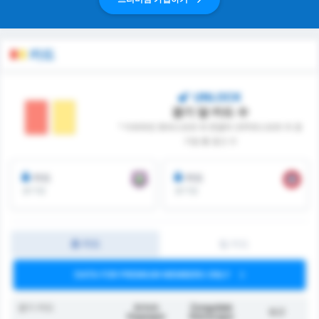
카드
UNLOCK
경기 당 카드 수
* 아르트빈 호파스포르 와 존굴닥 코무르스포르 의 경
기당 총 경고 수
카드
카드
경기당
경기당
총 카드
팀 카드
DATA FOR PREMIUM MEMBERS ONLY
경기 카드
Artvin
Zonguldak
평균
Hopaspor
Kömürspor