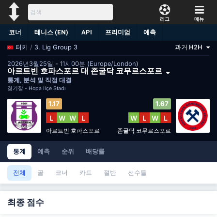
리그
메뉴
코너
테니스 (EN)
API
프리미엄
예측
/
3. Lig Group 3
과거 H2H
터키
2026년3월25일 - 11시00분 (Europe/London)
아르트빈 호파스포르 대 존굴닥 코무르스포르
통계, 분석 및 직접 대결
경기장 -
Hopa İlçe Stadı
1.17
1.67
L
W
W
L
W
L
W
L
아르트빈 호파스포르
존굴닥 코무르스포르
통계
예측
순위
배당률
전체
골
코너
카드
절반
선수들
최종 점수