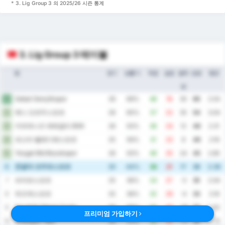
* 3. Lig Group 3 의 2025/26 시즌 통계
3. Lig Group 3 테이블
팀
경기
승률 %
득점
실점
골득
승점
평균
실
Sebat Gençlikspor
1
26
69%
48
18
30
60
2.54
예니 오르두스포르
2
26
65%
57
22
35
54
3.04
카라데니즈 에레글리 BSK
3
26
50%
36
24
12
48
2.31
파스타 벨레디예스포르
4
25
56%
31
23
8
46
2.16
Yozgat Bld Bozokspor
5
26
50%
49
25
24
45
2.85
존굴닥 코무르스포르
6
25
44%
38
21
17
38
2.36
파자르스포르
7
25
36%
24
27
-3
35
2.04
뒤즈케스포르
8
25
36%
25
29
-4
33
2.16
Karabük İdman Yurdu
9
26
35%
25
43
-18
32
2.62
프리미엄 가입하기
Orduspor 1967
10
26
31%
30
41
-11
31
2.73