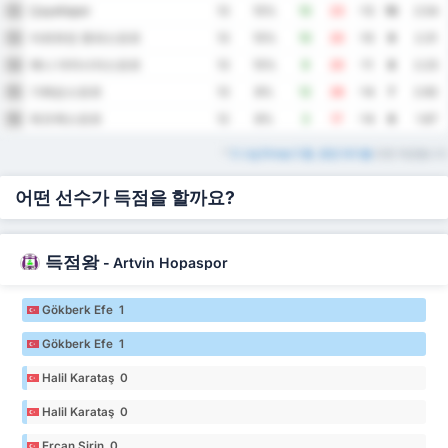
Çayelispor
12
13
15%
10
23
-13
10
2.54
아르트빈 호파스포르
13
13
15%
10
20
-10
9
2.31
예니 아마시아스포르
14
13
15%
9
20
-11
8
2.23
기레순스포르
15
13
8%
12
26
-14
7
2.92
뒤즈케스포르
16
12
8%
3
17
-14
6
1.67
*
3. Lig Group 3 홈, 원정 테이블
또한 제공됩니다
어떤 선수가 득점을 할까요?
득점왕
-
Artvin Hopaspor
Gökberk Efe 1
Gökberk Efe 1
Halil Karataş 0
Halil Karataş 0
Ercan Şirin 0