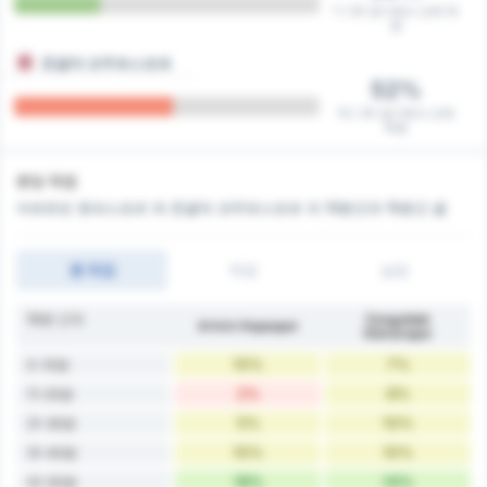
7 / 25 경기에서 선제 득
점
존굴닥 코무르스포르
52%
13 / 25 경기에서 선제
득점
분당 득점
아르트빈 호파스포르 와 존굴닥 코무르스포르 의 10분간과 15분간 골
총 득점
득점
실점
10분 간격
Zonguldak
Artvin Hopaspor
Kömürspor
10%
7%
0-10분
2%
8%
11-20분
5%
10%
21-30분
10%
10%
31-40분
16%
14%
41-50분