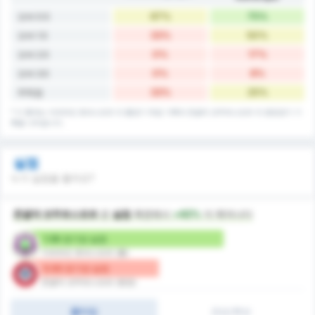
67%
75%
오버 0.5
33%
50%
오버 1.5
0%
17%
오버 2.5
0%
8%
오버 3.5
33%
25%
무득점
* 이 통계는 아르트빈 호파스포르 의 홈경기 득점 기록과 존굴닥 코무르스포르 의 원정경기 기
록을 나타냅니다.
실점
누가 실점을 할까요?
존굴닥 코무르스포르
은
실점
측면에서
+42%
더 뛰어나다
1.58 경기당 실점
아르트빈 호파스포르 (홈)
0.92 경기당 실점
존굴닥 코무르스포르 (원정)
풀타임
전반/후반