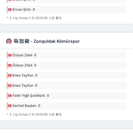
Ercan Şirin 0
* 3. Lig Group 3 의 2025/26 시즌 통계
득점왕
-
Zonguldak Kömürspor
Özkan Zileli 0
Özkan Zileli 0
Enes Tayfun 0
Enes Tayfun 0
Fatih Yiğit Şanlitürk 0
Serhat Baştan 0
* 3. Lig Group 3 의 2025/26 시즌 통계