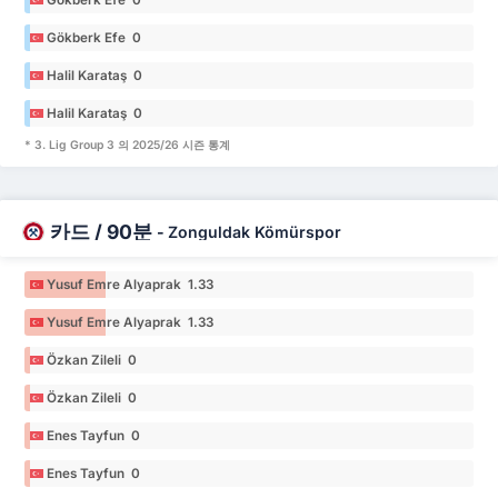
Gökberk Efe 0
Halil Karataş 0
Halil Karataş 0
* 3. Lig Group 3 의 2025/26 시즌 통계
카드 / 90분
-
Zonguldak Kömürspor
Yusuf Emre Alyaprak 1.33
Yusuf Emre Alyaprak 1.33
Özkan Zileli 0
Özkan Zileli 0
Enes Tayfun 0
Enes Tayfun 0