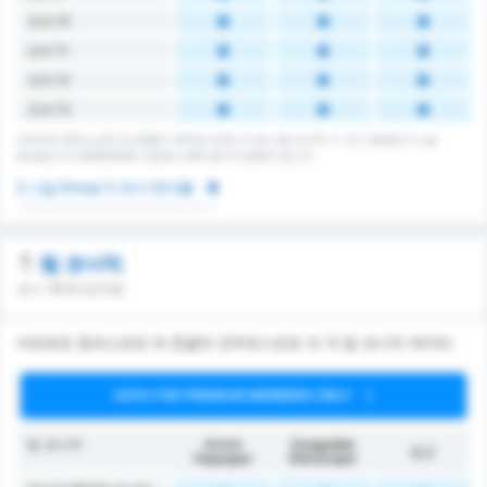
오버 10
오버 11
오버 12
오버 13
아르트빈 호파스포르 와 존굴닥 코무르스포르 의 경기 총 코너킥 수. 리그 평균은 3. Lig
Group 3 의 2025/2026 시즌에서 205 경기의 평균치 입니다.
3. Lig Group 3 코너 테이블
팀 코너킥
코너 획득/상대방
아르트빈 호파스포르 와 존굴닥 코무르스포르 의 각 팀 코너킥 데이터.
DATA FOR PREMIUM MEMBERS ONLY
팀 코너킥
Artvin
Zonguldak
평균
Hopaspor
Kömürspor