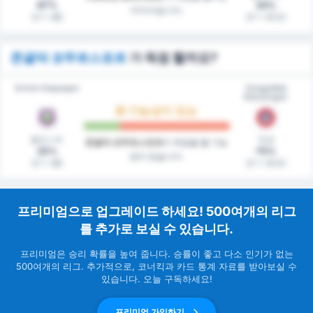
67%
33%
미지수입니다.
경기 (홈)
경기 (원정)
존굴닥 코무르스포르
가 득점 할까요?
Artvin Hopaspor
Zonguldak
Kömürspor
가능성이 있는
클린시트
득점
존굴닥 코무르스포르
이 득점을 할 가능
25%
75%
성이 있습니다.
경기 (홈)
경기 (원정)
프리미엄으로 업그레이드 하세요! 500여개의 리그
를 추가로 보실 수 있습니다.
프리미엄은 승리 확률을 높여 줍니다. 승률이 좋고 다소 인기가 없는
500여개의 리그. 추가적으로, 코너킥과 카드 통계 자료를 받아보실 수
있습니다. 오늘 구독하세요!
프리미엄 가입하기