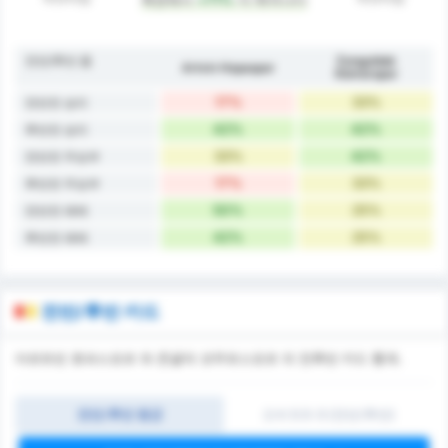
전반/후반 폼
Zonguldak
Artvin Hopaspor
Kömürspor
17%
33%
전반전 승리
42%
42%
후반전 승리
33%
42%
전반전 무승부
17%
33%
후반전 무승부
50%
25%
전반전 패배
42%
25%
후반전 패배
전반/후반 카드
아르트빈 호파스포르 와 존굴닥 코무르스포르 의 전후반 카드 통계.
전반/후반 평균
오버 0.5-3 (전반/후반)