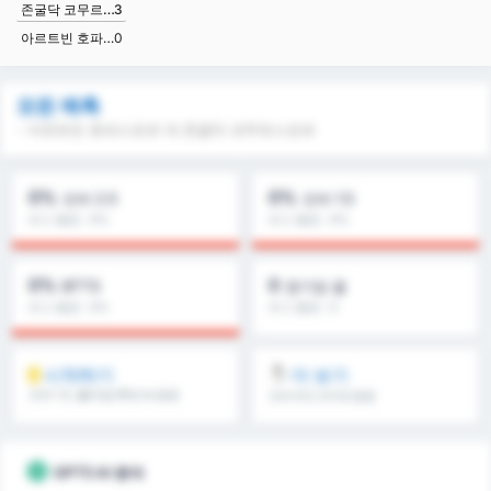
존굴닥 코무르스포르
3
아르트빈 호파스포르
0
모든 예측
- 아르트빈 호파스포르 대 존굴닥 코무르스포르
0%
0%
오버 2.5
오버 1.5
리그 평균 : 0%
리그 평균 : 0%
0%
0
BTTS
경기당 골
리그 평균 : 0%
리그 평균 : 0
시작하기
더 보기
오버 1.5, 풀타임/후반 & 등등
오버 8.5, 9.5 & 등등
GPT5 AI 분석