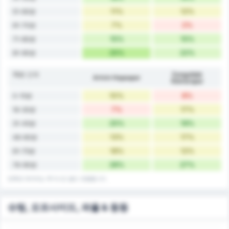
11%
12%
51-60분
7%
2%
61-70분
15%
15%
71-80분
25%
22%
81-90분
15분 간격
Zonguldak
Artvin Hopaspor
Kömürspor
10%
8%
0-15분
7%
17%
16-30분
25%
19%
31-45분
13%
17%
46-60분
18%
12%
61-75분
28%
27%
76-90분
전후반 데이터는 추가시간 골도 포함합니다.
슈팅, 오프사이드, 파울 & 등등