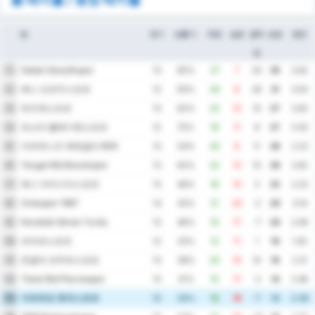
팀
경기
승률 %
득점
실점
골득
승점
평균
실
Sebat Gençlikspor
1
13
85%
27
7
20
35
2.62
예니 오르두스포르
2
12
83%
34
8
26
31
3.50
뒤즈케스포르
3
13
62%
22
12
10
27
2.62
파스타 벨레디예스포르
4
12
75%
19
11
8
27
2.50
카라데니즈 에레글리 BSK
5
13
54%
20
9
11
26
2.23
Yozgat Bld Bozokspor
6
13
62%
22
12
10
26
2.62
예니 아마시아스포르
7
13
46%
16
13
3
22
2.23
Orduspor 1967
8
14
43%
21
23
-2
20
3.14
Karabük İdman Yurdu
9
13
46%
10
17
-7
20
2.08
파자르스포르
10
12
33%
12
11
1
19
1.92
존굴닥 코무르스포르
11
13
38%
20
10
10
18
2.31
Tokat Bld Plevnespor
12
13
31%
15
17
-2
14
2.46
아르트빈 호파스포르
13
12
33%
12
19
-7
14
2.58