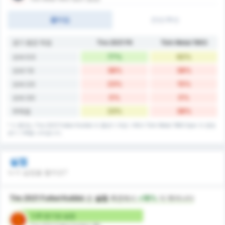
풀타임
전반/후반
경기 평균 득점
Tire 2021 FK
Türk Metal 1963
77%
62%
오버 0.5
38%
38%
오버 1.5
23%
15%
오버 2.5
0%
0%
오버 3.5
23%
38%
무득점
* 이 통계는 Tire 2021 Futbol Kulübü 의 홈경기 득점 기록과 Türk Metal 1963 Spor 의 원정
경기 기록을 나타냅니다.
실점
누가 실점을 할까요?
Tire 2021 Futbol Kulübü
은
실점
측면에서
+18%
더 뛰어나다
1.31 경기당 실점