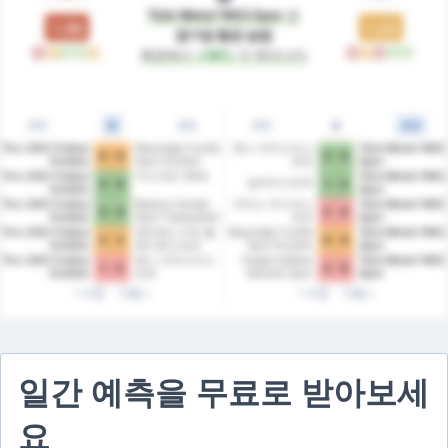
Türk Metal 1963 Spor
은
1.08
1.23
경기당 평균 승점
패
무
승
승
무
패
무
패
승
승
측면에서
+14%
더 뛰어나다
전체
홈
원정
전체
홈
원정
Tire 2021 Futbol
Mazıdağı Fosfat
예니 아마시아스
Türk Metal 1963
0 - 0
2 - 3
Kulübü
Spor Kulübü
포르
Spor
Tire 2021 Futbol
아디야만 1954
Türk Metal 1963
실브리스포르
3 - 0
1 - 3
Kulübü
Spor
Tire 2021 Futbol
Beykoz İshaklı
우타스 우사크스
Türk Metal 1963
3 - 0
2 - 0
Kulübü
Spor Faaliyetleri
포르
Spor
Tire 2021 Futbol
에티메스구트 벨
Mazıdağı Fosfat
Türk Metal 1963
2 - 2
0 - 0
Kulübü
레디예스포르
Spor Kulübü
Spor
Tire 2021 Futbol
예니 아마시아스
İnegöl Kafkas
Türk Metal 1963
1 - 2
2 - 0
Kulübü
포르
Gençlik Spor
Spor
Kulübü
이전
다음
이전
다음
일간 예측을 무료로 받아보세
요