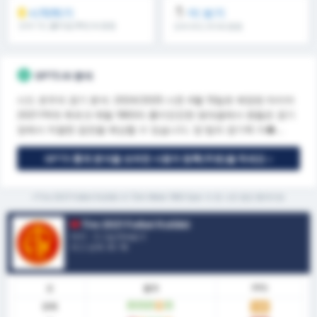
시작하기
더 보기
오버 1.5, 풀타임/후반 & 등등
오버 8.5, 9.5 & 등등
GPT5 AI 분석
시드 로우의 경기 분석: 2024/2025 시즌 4월 13일로 예정된 타이어
2021 FK와 튀르크 메탈 1963의 흥미진진한 맞대결에서 팬들은 경기
장에서 치열한 접전을 예상할 수 있습니다. 양 팀의 경기력 지�...
GPT5 통계 분석을 보려면 사용자 등록(무료)을 하세요 »
*Tire 2021 Futbol Kulübü 과 Türk Metal 1963 Spor 의 현 시즌 평균 통계자료
Tire 2021 Futbol Kulübü
터키 - 3. Lig Group 2
리그 순위.
0
/ 16
폼
결과
PPG
전체
승
승
승
무
승
1.44