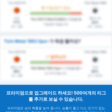
Tire 2021 FK
Türk Metal 1963
가능성이 있는
득점
클린시트
Tire 2021 Futbol Kulübü
이 득점을 할
77%
23%
가능성이 있습니다.
경기 (홈)
경기 (원정)
Türk Metal 1963 Spor
가 득점 할까요?
Tire 2021 FK
Türk Metal 1963
불확실한
클린시트
득점
Türk Metal 1963 Spor
이 득점을 할지
38%
62%
는 미지수입니다.
경기 (홈)
경기 (원정)
프리미엄으로 업그레이드 하세요! 500여개의 리그
를 추가로 보실 수 있습니다.
프리미엄은 승리 확률을 높여 줍니다. 승률이 좋고 다소 인기가 없는