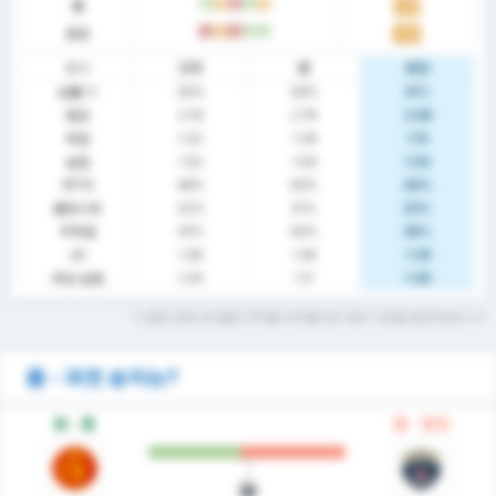
홈
승
무
패
승
무
1.14
원정
패
무
패
승
승
1.23
통계
전체
홈
원정
승률 %
30%
29%
31%
평균
2.74
2.79
2.69
득점
1.22
1.29
1.15
실점
1.52
1.50
1.54
BTTS
48%
50%
46%
클린시트
22%
21%
23%
무득점
41%
43%
38%
xG
1.39
1.45
1.29
예상 실점
1.24
1.11
1.46
이 통계 관련 단어들은 무엇을 의미할까요? 용어 사전을 참조하세요
폼 - 과연 승자는?
폼 - 홈
폼 - 원정