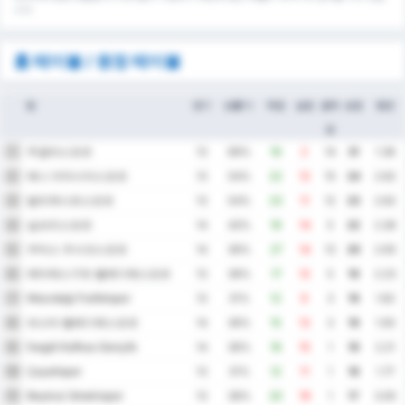
니다.
홈 테이블 / 원정 테이블
팀
경기
승률 %
득점
실점
골득
승점
평균
실
무글라스포르
1
13
69%
16
2
14
31
1.38
예니 아마시아스포르
2
13
54%
22
12
10
24
2.62
발리케시르스포르
3
13
54%
23
11
12
23
2.62
실브리스포르
4
14
43%
19
14
5
22
2.36
우타스 우사크스포르
5
14
36%
27
14
13
20
2.93
에티메스구트 벨레디예스포르
6
13
38%
17
12
5
19
2.23
Mazıdağı Fosfatspor
7
13
31%
12
9
3
19
1.62
파스타 벨레디예스포르
8
14
36%
15
12
3
19
1.93
İnegöl Kafkas Gençlik
9
14
36%
16
15
1
19
2.21
Çayelispor
10
13
31%
12
11
1
18
1.77
Beykoz İshaklıspor
11
13
38%
20
19
1
17
3.00