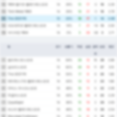
1954 켈키트 벨레디예스포르
12
14
29%
15
17
-2
16
2.29
Türk Metal 1963
13
14
29%
18
21
-3
16
2.79
Tire 2021 FK
14
13
23%
18
17
1
14
2.69
네브세히르 벨레디예스포르
15
14
14%
7
21
-14
13
2.00
아디야만 1954
16
14
0%
5
33
-28
3
2.71
팀
경기
승률 %
득점
실점
골득
승점
평균
실
발리케시르스포르
1
14
64%
28
12
16
29
2.86
실브리스포르
2
13
62%
26
15
11
27
3.15
Tire 2021 FK
3
14
50%
17
9
8
25
1.86
에티메스구트 벨레디예스포르
4
14
43%
14
12
2
23
1.86
우타스 우사크스포르
5
13
46%
16
11
5
22
2.08
무글라스포르
6
14
43%
18
14
4
22
2.29
Çayelispor
7
14
36%
15
13
2
20
2.00
파스타 벨레디예스포르
8
13
46%
15
18
-3
20
2.54
Mazıdağı Fosfatspor
9
14
21%
9
9
0
18
1.29