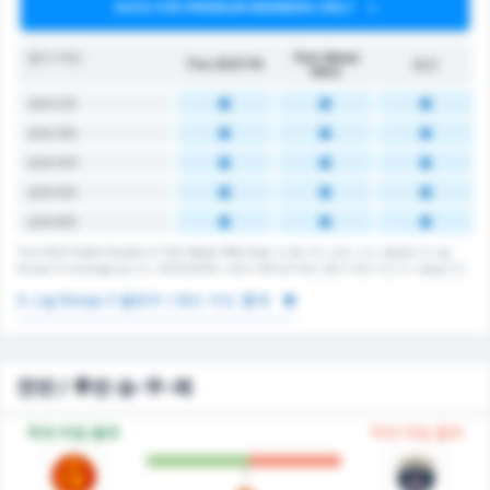
DATA FOR PREMIUM MEMBERS ONLY
경기 카드
Türk Metal
Tire 2021 FK
평균
1963
오버 2.5
오버 3.5
오버 4.5
오버 5.5
오버 6.5
Tire 2021 Futbol Kulübü 와 Türk Metal 1963 Spor 의 총 카드 숫자. 리그 평균은 3. Lig
Group 2's average 입니다. 2024/2025 시즌의 216 경기에서 총 0 개의 카드가 나왔습니다.
3. Lig Group 2 옐로우 / 레드 카드 통계
전반 / 후반 승-무-패
하프 타임 결과
하프 타임 결과