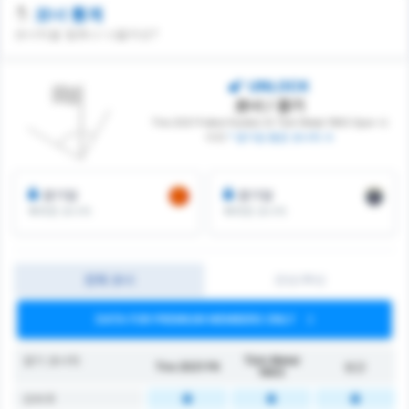
코너 통계
코너킥을 몇회나 나올까요?
UNLOCK
코너 / 경기
Tire 2021 Futbol Kulübü 와 Türk Metal 1963 Spor 사
이의
* 경기당 평균 코너킥 수
경기당
경기당
획득한 코너킥
획득한 코너킥
전체 코너
전반/후반
DATA FOR PREMIUM MEMBERS ONLY
경기 코너킥
Türk Metal
Tire 2021 FK
평균
1963
오버 6