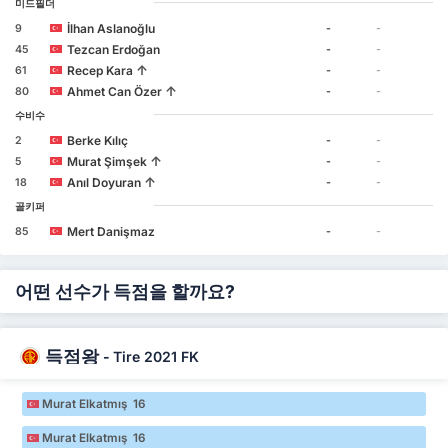
미드필더
İlhan Aslanoğlu
9
-
-
Tezcan Erdoğan
45
-
-
↑
Recep Kara
61
-
-
↑
Ahmet Can Özer
80
-
-
수비수
Berke Kılıç
2
-
-
↑
Murat Şimşek
5
-
-
↑
Anıl Doyuran
18
-
-
골키퍼
Mert Danişmaz
85
-
-
어떤 선수가 득점을 할까요?
득점왕
-
Tire 2021 FK
Murat Elkatmış 16
Murat Elkatmış 16