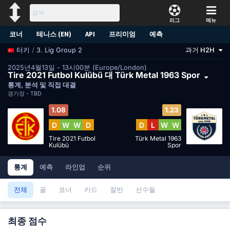
리그
메뉴
코너
테니스 (EN)
API
프리미엄
예측
/
3. Lig Group 2
과거 H2H
터키
2025년4월13일 - 13시00분 (Europe/London)
Tire 2021 Futbol Kulübü 대 Türk Metal 1963 Spor
통계, 분석 및 직접 대결
경기장 -
TBD
1.08
1.23
D
W
W
D
D
L
W
W
Tire 2021 Futbol
Türk Metal 1963
Kulübü
Spor
통계
예측
라인업
순위
전체
골
코너
카드
절반
선수들
최종 점수