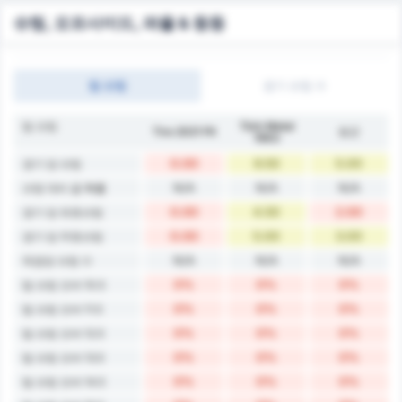
슈팅, 오프사이드, 파울 & 등등
팀 슈팅
경기 슈팅 수
팀 슈팅
Türk Metal
Tire 2021 FK
평균
1963
0.00
9.50
5.00
경기 당 슈팅
N/A
N/A
N/A
슈팅 대비 골 확률
0.00
4.50
2.00
경기 당 유효슈팅
0.00
5.00
3.00
경기 당 무효슈팅
N/A
N/A
N/A
득점당 슈팅 수
0%
0%
0%
팀 슈팅 오버 10.5
0%
0%
0%
팀 슈팅 오버 11.5
0%
0%
0%
팀 슈팅 오버 12.5
0%
0%
0%
팀 슈팅 오버 13.5
0%
0%
0%
팀 슈팅 오버 14.5