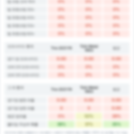
0%
0%
0%
팀 슈팅 오버 15.5
0%
0%
0%
팀 유효슈팅 3.5+
0%
0%
0%
팀 유효슈팅 4.5+
0%
0%
0%
팀 유효슈팅 5.5+
0%
0%
0%
팀 유효슈팅 6.5+
오프사이드 통계
Türk Metal
Tire 2021 FK
평균
1963
0.00
0.00
0.00
경기 당 오프사이드
0%
0%
0%
오버 2.5 오프사이드
0%
0%
0%
오버 3.5 오프사이드
그 외 통계
Türk Metal
Tire 2021 FK
평균
1963
0.00
0.00
0.00
경기당 범한 파울
0
0
0.00
경기당 당한 파울
0%
52%
26%
평균 점유율
38%
31%
35%
풀타임 무승부 확률
데이터에 종종 반올림이나 반내림이 사용되기 때문에 합산 확률이 101% 로 집계될 수도 있습