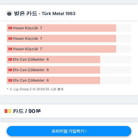
받은 카드
-
Türk Metal 1963
Hasan Küçcük 7
Hasan Küçcük 7
Hasan Küçcük 7
Efe Can Çölbekler 6
Efe Can Çölbekler 6
Efe Can Çölbekler 6
* 3. Lig Group 2 의 2024/25 시즌 통계
카드 / 90분
카드 / 90분
프리미엄 가입하기
-
Tire 2021 FK