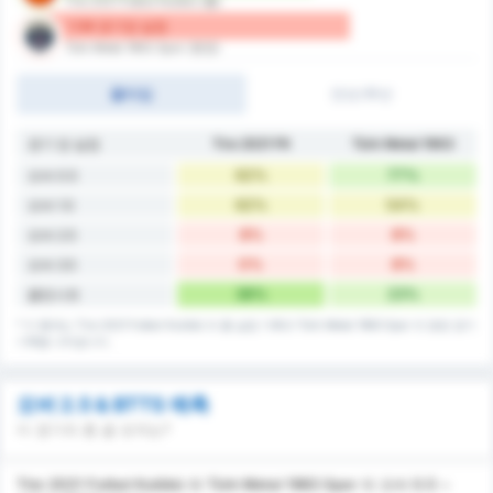
Tire 2021 Futbol Kulübü (홈)
1.54 경기당 실점
Türk Metal 1963 Spor (원정)
풀타임
전반/후반
경기 당 실점
Tire 2021 FK
Türk Metal 1963
62%
77%
오버 0.5
62%
54%
오버 1.5
8%
8%
오버 2.5
0%
8%
오버 3.5
38%
23%
클린시트
* 이 통계는 Tire 2021 Futbol Kulübü 의 홈 실점 기록과 Türk Metal 1963 Spor 의 원정 경기
기록을 나타냅니다.
오버 2.5 & BTTS 예측
이 경기의 총 골 숫자는?
Tire 2021 Futbol Kulübü 와 Türk Metal 1963 Spor 의 오버 0.5 ~