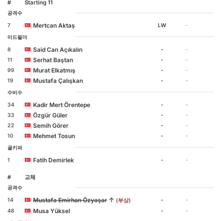
#
Starting 11
공격수
Mertcan Aktaş
7
LW
-
미드필더
Said Can Açıkalın
8
-
-
Serhat Baştan
11
-
-
Murat Elkatmış
99
-
-
Mustafa Çalışkan
19
-
-
수비수
Kadir Mert Örentepe
34
-
-
Özgür Güler
33
-
-
Semih Görer
22
-
-
Mehmet Tosun
10
-
-
골키퍼
Fatih Demirlek
1
-
-
#
교체
공격수
↑
Mustafa Emirhan Özyaşar
14
-
-
(부상)
Musa Yüksel
48
-
-