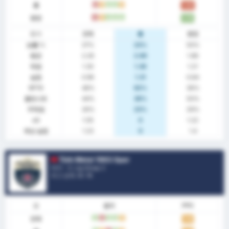
홈
패
무
승
승
무
1.08
원정
패
무
승
승
승
1.79
통계
전체
홈
원정
승률 %
37%
23%
50%
평균
2.26
2.69
1.86
득점
1.30
1.38
1.21
실점
0.96
1.31
0.64
BTTS
48%
62%
36%
클린시트
44%
38%
50%
무득점
26%
23%
29%
xG
1.05
0
1.22
예상 실점
1.23
0
1.4
Türk Metal 1963 Spor
터키 - 3. Lig Group 2
리그 순위.
0
/ 16
폼
결과
PPG
전체
승
패
승
승
무
1.19