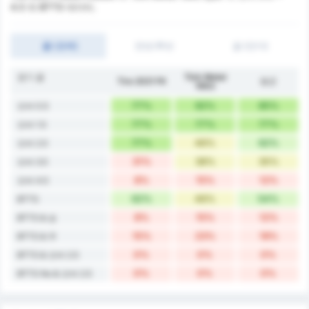
4.5 와 BTTS 데이터.
골 (오버)
전반/후반
골 (언더)
경기 골
Türk Metal
Tire 2021 FK
평균
1963
77%
92%
85%
오버 0.5
77%
77%
77%
오버 1.5
77%
46%
62%
오버 2.5
31%
38%
35%
오버 3.5
8%
15%
12%
오버 4.5
62%
46%
54%
BTTS
8%
15%
12%
BTTS & 승
15%
23%
19%
BTTS & 무
0%
0%
0%
BTTS & 오버 2.5
0%
0%
0%
BTTS No & 오버 2.5