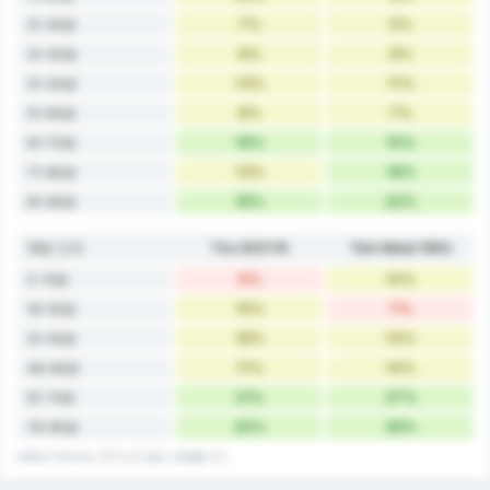
7%
5%
21-30분
8%
9%
31-40분
13%
11%
41-50분
8%
7%
51-60분
16%
15%
61-70분
13%
16%
71-80분
16%
22%
81-90분
15분 간격
Tire 2021 FK
Türk Metal 1963
5%
14%
0-15분
15%
7%
16-30분
18%
14%
31-45분
11%
14%
46-60분
21%
27%
61-75분
25%
26%
76-90분
전후반 데이터는 추가시간 골도 포함합니다.