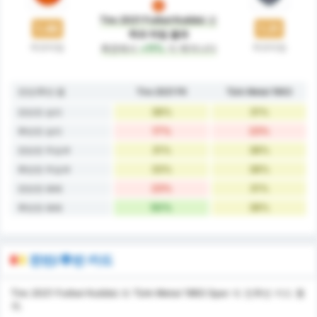
Tire 2021 Futbol Kulübü
은
1.46
1.31
하프 타임 결과
하프타임
하프타임
측면에서
+11%
더 뛰어나다
전반/후반 폼
Tire 2021 FK
Türk Metal 1963
38%
31%
전반전 승리
17%
23%
후반전 승리
31%
38%
전반전 무승부
33%
38%
후반전 무승부
23%
31%
전반전 패배
50%
38%
후반전 패배
전반/후반 카드
Tire 2021 Futbol Kulübü 와 Türk Metal 1963 Spor 의 전후반 카드 통
계.