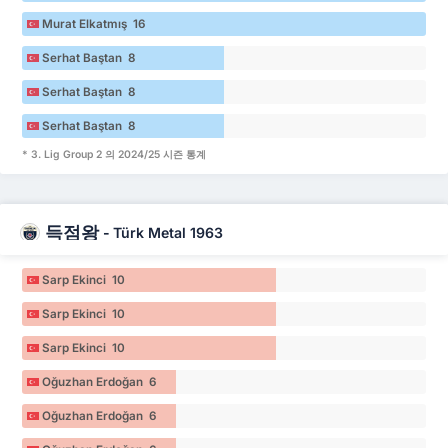
Murat Elkatmış 16
Serhat Baştan 8
Serhat Baştan 8
Serhat Baştan 8
* 3. Lig Group 2 의 2024/25 시즌 통계
득점왕
-
Türk Metal 1963
Sarp Ekinci 10
Sarp Ekinci 10
Sarp Ekinci 10
Oğuzhan Erdoğan 6
Oğuzhan Erdoğan 6