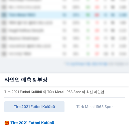
예니 아마시아스포르
10
14
29%
20
20
0
18
2.86
Türk Metal 1963
11
13
31%
15
20
-5
16
2.69
1954 켈키트 벨레디예스포르
12
13
23%
11
11
0
15
1.69
İnegöl Kafkas Gençlik
13
13
15%
9
20
-11
10
2.23
Beykoz İshaklıspor
14
14
14%
11
22
-11
10
2.36
네브세히르 벨레디예스포르
15
13
8%
7
19
-12
7
2.00
아디야만 1954
16
13
8%
9
37
-28
5
3.54
*
3. Lig Group 2 홈, 원정 테이블
또한 제공됩니다
라인업 예측 & 부상
Tire 2021 Futbol Kulübü 와 Türk Metal 1963 Spor 의 최신 라인업
Tire 2021 Futbol Kulübü
Türk Metal 1963 Spor
Tire 2021 Futbol Kulübü