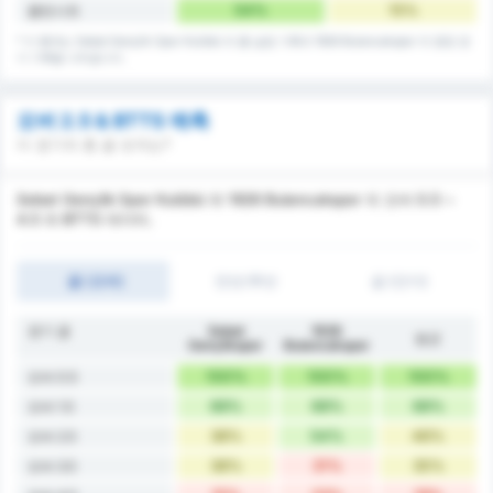
54%
15%
클린시트
* 이 통계는 Sebat Gençlik Spor Kulübü 의 홈 실점 기록과 1926 Bulancakspor 의 원정 경
기 기록을 나타냅니다.
오버 2.5 & BTTS 예측
이 경기의 총 골 숫자는?
Sebat Gençlik Spor Kulübü 와 1926 Bulancakspor 의 오버 0.5 ~
4.5 와 BTTS 데이터.
골 (오버)
전반/후반
골 (언더)
경기 골
Sebat
1926
평균
Gençlikspor
Bulancakspor
100%
100%
100%
오버 0.5
69%
69%
69%
오버 1.5
38%
54%
46%
오버 2.5
38%
31%
35%
오버 3.5