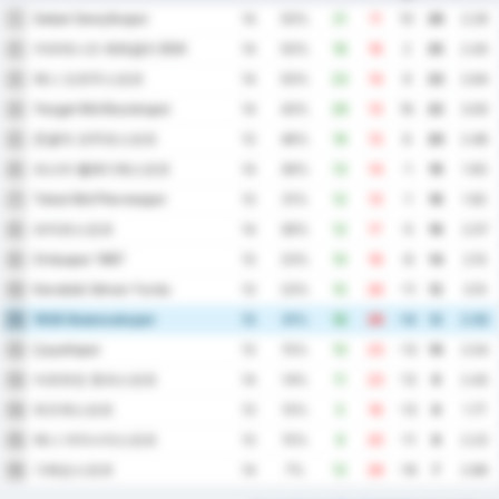
Sebat Gençlikspor
1
14
50%
21
11
10
26
2.29
카라데니즈 에레글리 BSK
2
14
50%
18
16
2
25
2.43
예니 오르두스포르
3
14
50%
23
14
9
23
2.64
Yozgat Bld Bozokspor
4
14
43%
29
13
16
22
3.00
존굴닥 코무르스포르
5
13
46%
19
13
6
20
2.46
파스타 벨레디예스포르
6
14
36%
13
14
-1
19
1.93
Tokat Bld Plevnespor
7
13
31%
12
13
-1
16
1.92
파자르스포르
8
14
36%
12
17
-5
16
2.07
Orduspor 1967
9
13
23%
10
18
-8
14
2.15
Karabük İdman Yurdu
10
13
23%
15
26
-11
12
3.15
1926 Bulancakspor
11
13
31%
12
26
-14
12
2.92
Çayelispor
12
13
15%
10
23
-13
10
2.54
아르트빈 호파스포르
13
14
14%
11
23
-12
9
2.43
뒤즈케스포르
14
13
15%
5
18
-13
9
1.77
예니 아마시아스포르
15
13
15%
9
20
-11
8
2.23
기레순스포르
16
14
7%
12
28
-16
7
2.86