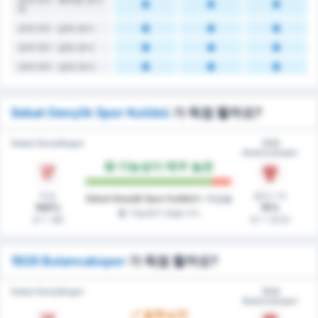
킥
오버 2.5 - 상대 코너
오버 3.5 - 상대 코너
오버 4.5 - 상대 코너
Sebat Gençlik Spor Kulübü
가 득점 할까요?
Sebat Gençlikspor
1926
Bulancakspor
가능성이 매우 높은
득점
클린시트
Sebat Gençlik Spor Kulübü
이 득점을
100%
15%
할 가능성이 있습니다.
경기 (홈)
경기 (원정)
1926 Bulancakspor
가 득점 할까요?
Sebat Gençlikspor
1926
Bulancakspor
불확실한