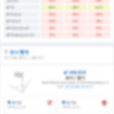
15%
23%
19%
오버 4.5
46%
38%
42%
BTTS
31%
15%
23%
BTTS & 승
15%
0%
8%
BTTS & 무
0%
0%
0%
BTTS & 오버 2.5
0%
0%
0%
BTTS No & 오버 2.5
코너 통계
코너킥을 몇회나 나올까요?
UNLOCK
코너 / 경기
Sebat Gençlik Spor Kulübü 와 1926 Bulancakspor 사
이의
* 경기당 평균 코너킥 수
경기당
경기당
획득한 코너킥
획득한 코너킥