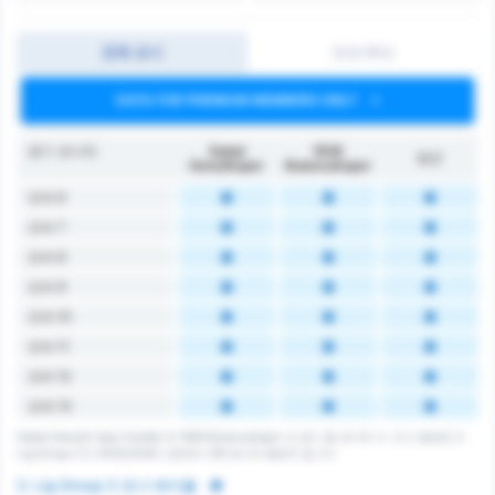
전체 코너
전반/후반
DATA FOR PREMIUM MEMBERS ONLY
경기 코너킥
Sebat
1926
평균
Gençlikspor
Bulancakspor
오버 6
오버 7
오버 8
오버 9
오버 10
오버 11
오버 12
오버 13
Sebat Gençlik Spor Kulübü 와 1926 Bulancakspor 의 경기 총 코너킥 수. 리그 평균은 3.
Lig Group 3 의 2025/2026 시즌에서 216 경기의 평균치 입니다.
3. Lig Group 3 코너 테이블