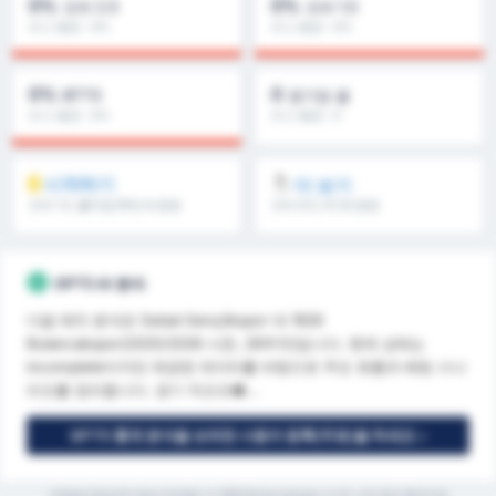
0%
0%
오버 2.5
오버 1.5
리그 평균 : 0%
리그 평균 : 0%
0%
0
BTTS
경기당 골
리그 평균 : 0%
리그 평균 : 0
시작하기
더 보기
오버 1.5, 풀타임/후반 & 등등
오버 8.5, 9.5 & 등등
GPT5 AI 분석
다음 매치 분석은 Sebat Gençlikspor 대 1926
Bulancakspor(2025/2026 시즌, 28주차)입니다. 현재 상태는
incomplete이지만 제공된 데이터를 바탕으로 주요 흐름과 베팅 시나
리오를 정리합니다. 경기 킥오프�...
GPT5 통계 분석을 보려면 사용자 등록(무료)을 하세요 »
*Sebat Gençlik Spor Kulübü 과 1926 Bulancakspor 의 현 시즌 평균 통계자료