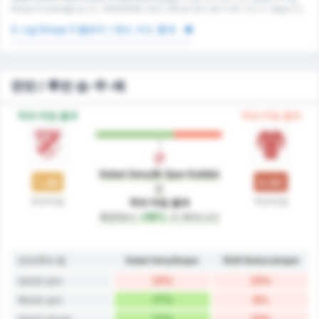
Group 3's average 입니다. 2025/2026 시즌의 216 경기에서 총 0 개의 카드가 나왔습니다.
3. Lig Group 3 옐로우 / 레드 카드 통계
전반 / 후반 승-무-패
하프 타임 결과
하프 타임 결과
Sebat Gençlik Spor Kulübü
1.46
0.92
은
하프타임
하프타임
하프 타임 결과
측면에서
+59%
더 뛰어나다
전반/후반 폼
Sebat Gençlikspor
1926 Bulancakspor
23%
23%
전반전 승리
77%
8%
후반전 승리
77%
23%