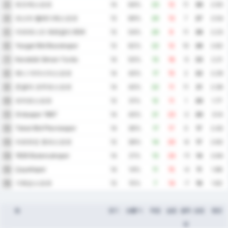
뒤즈케스포르
3
14
64%
23
12
11
30
2.50
파스타 벨레디예스포르
4
13
69%
20
13
7
27
2.54
카라데니즈 에레글리 BSK
5
13
54%
20
9
11
26
2.23
Yozgat Bld Bozokspor
6
13
62%
22
12
10
26
2.62
Karabük İdman Yurdu
7
14
50%
13
18
-5
23
2.21
예니 아마시아스포르
8
14
43%
17
15
2
22
2.29
존굴닥 코무르스포르
9
14
43%
22
11
11
21
2.36
파자르스포르
10
13
31%
12
11
1
20
1.77
Orduspor 1967
11
14
43%
21
23
-2
20
3.14
Tokat Bld Plevnespor
12
14
36%
17
17
0
17
2.43
아르트빈 호파스포르
13
13
38%
14
20
-6
17
2.62
1926 Bulancakspor
14
14
21%
13
24
-11
14
2.64
Çayelispor
15
14
14%
11
15
-4
11
1.86
기레순스포르
16
13
15%
7
14
-7
10
1.62
팀
경기
승률 %
득점
실점
골득
승점
평균
실