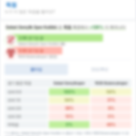
득점
누가 더 많은 득점을 할까요?
Sebat Gençlik Spor Kulübü
은
득점
측면에서
+126%
더 뛰어나다
2.08 경기당 골
Sebat Gençlik Spor Kulübü (홈)
0.92 경기당 골
1926 Bulancakspor (원정)
풀타임
전반/후반
경기 평균 득점
Sebat Gençlikspor
1926 Bulancakspor
100%
54%
오버 0.5
54%
31%
오버 1.5
38%
8%
오버 2.5
15%
0%
오버 3.5
0%
46%
무득점
* 이 통계는 Sebat Gençlik Spor Kulübü 의 홈경기 득점 기록과 1926 Bulancakspor 의 원