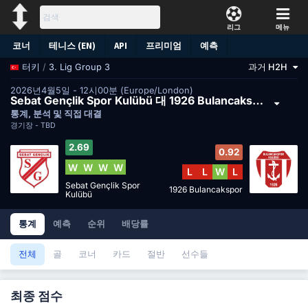
리그
메뉴
코너
테니스 (EN)
API
프리미엄
예측
/
3. Lig Group 3
과거 H2H
터키
2026년4월5일 - 12시00분 (Europe/London)
Sebat Gençlik Spor Kulübü 대 1926 Bulancakspor
통계, 분석 및 직접 대결
경기장 -
TBD
2.69
0.92
W
W
W
W
L
L
W
L
Sebat Gençlik Spor
1926 Bulancakspor
Kulübü
통계
예측
순위
배당률
전체
골
코너
카드
절반
선수들
최종 점수