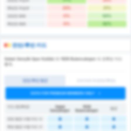
전반전 무승부
23%
31%
후반전 무승부
0%
54%
전반전 패배
0%
62%
후반전 패배
전반/후반 카드
Sebat Gençlik Spor Kulübü 와 1926 Bulancakspor 의 전후반 카드
통계.
전반/후반 평균
오버 0.5-3 (전반/후반)
DATA FOR PREMIUM MEMBERS ONLY
카드 (전/후반)
Sebat
1926
평균
Gençlikspor
Bulancakspor
전반 평균 수령 카드 수
후반 평균 수령 카드 수