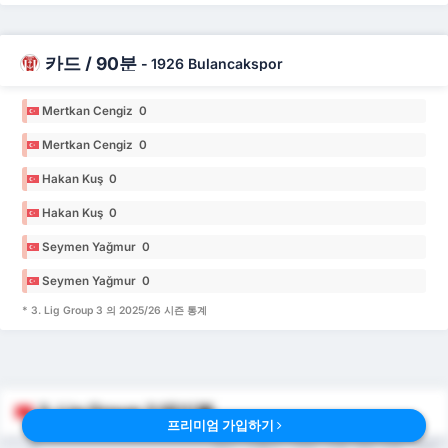
카드 / 90분
-
1926 Bulancakspor
Mertkan Cengiz 0
Mertkan Cengiz 0
Hakan Kuş 0
Hakan Kuş 0
Seymen Yağmur 0
Seymen Yağmur 0
* 3. Lig Group 3 의 2025/26 시즌 통계
3. Lig Group 3 테이블
프리미엄 가입하기