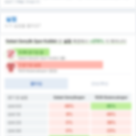
정경기 기록을 나타냅니다.
실점
누가 실점을 할까요?
Sebat Gençlik Spor Kulübü
은
실점
측면에서
+270%
더 뛰어나다
0.54 경기당 골
Sebat Gençlik Spor Kulübü (홈)
2 경기당 실점
1926 Bulancakspor (원정)
풀타임
전반/후반
경기 당 실점
Sebat Gençlikspor
1926 Bulancakspor
46%
85%
오버 0.5
8%
46%
오버 1.5
0%
38%
오버 2.5
0%
23%
오버 3.5