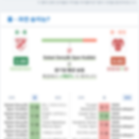
이 통계 관련 단어들은 무엇을 의미할까요? 용어 사전을 참조하세요
폼 - 과연 승자는?
폼 - 홈
폼 - 원정
Sebat Gençlik Spor Kulübü
2.69
0.92
은
승
승
승
승
승
패
패
패
승
패
경기당 평균 승점
측면에서
+192%
더 뛰어나다
전체
홈
원정
전체
홈
원정
Sebat Gençlik
예니 아마시아스
Yozgat
1926
1 - 0
3 - 1
Spor Kulübü
포르
Belediyesi
Bulancakspor
Bozokspor
Sebat Gençlik
존굴닥 코무르스
Çayeli Spor
1926
1 - 0
1 - 2
Spor Kulübü
포르
Kulübü
Bulancakspor
Sebat Gençlik
Tokat Belediye
Karabük İdman
1926
1 - 0
1 - 0
Spor Kulübü
Plevne Spor
Yurdu Spor
Bulancakspor
Kulübü
Kulübü
Sebat Gençlik
1926
기레순스포르
뒤즈케스포르
3 - 1
1 - 0
Spor Kulübü
Bulancakspor