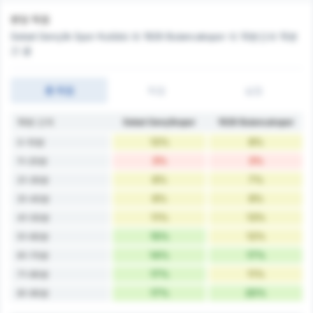
분당 득점
Sebat Gençlik Spor Kulübü 와 1926 Bulancakspor 의 10분간과 15분
간 골
총 득점
득점
실점
10분 간격
Sebat Gençlikspor
1926 Bulancakspor
12%
8%
0-10분
3%
3%
11-20분
6%
7%
21-30분
6%
9%
31-40분
11%
13%
41-50분
15%
12%
51-60분
14%
17%
61-70분
17%
11%
71-80분
17%
20%
81-90분