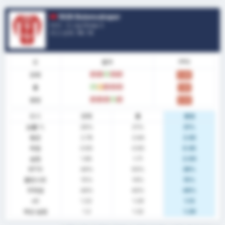
1926 Bulancakspor
터키 - 3. Lig Group 3
리그 순위.
14
/ 16
폼
결과
PPG
전체
패
패
승
패
패
0.96
홈
승
무
패
패
패
1.00
원정
패
패
패
승
패
0.92
통계
전체
홈
원정
승률 %
26%
21%
31%
평균
2.78
2.64
2.92
득점
0.93
0.93
0.92
실점
1.85
1.71
2.00
BTTS
44%
50%
38%
클린시트
15%
14%
15%
무득점
44%
43%
46%
xG
1.22
1.29
1.13
예상 실점
1.3
1.32
1.29