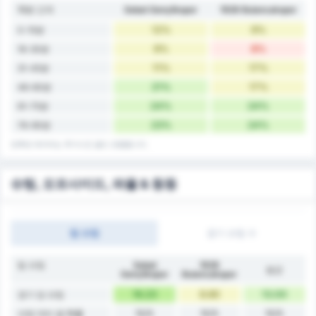
15분 간격
Sebat Gençlikspor
1926 Bulancakspor
12%
9%
0-15분
9%
8%
16-30분
11%
17%
31-45분
21%
17%
46-60분
24%
24%
61-75분
23%
24%
76-90분
전후반 데이터는 추가시간 골도 포함합니다.
슈팅, 오프사이드, 파울 & 등등
팀 슈팅
경기 슈팅 수
팀 슈팅
Sebat
1926
평균
Gençlikspor
Bulancakspor
16.23
8.80
13.00
경기 당 슈팅
N/A
N/A
N/A
슈팅 대비 골 확률