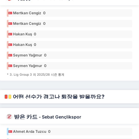
Mertkan Cengiz 0
Mertkan Cengiz 0
Hakan Kuş 0
Hakan Kuş 0
Seymen Yağmur 0
Seymen Yağmur 0
* 3. Lig Group 3 의 2025/26 시즌 통계
어떤 선수가 경고나 퇴장을 받을까요?
받은 카드
-
Sebat Gençlikspor
Ahmet Arda Tuzcu 0