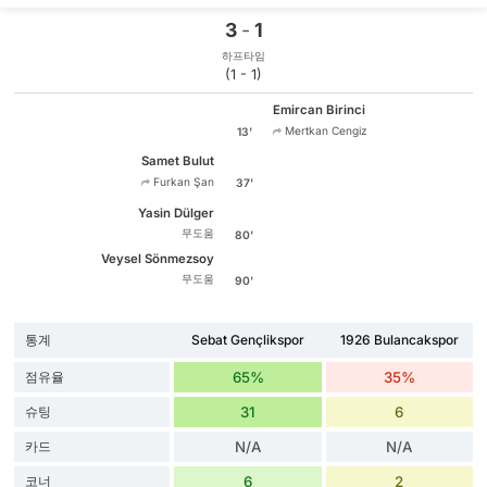
3
-
1
하프타임
(1 - 1)
Emircan Birinci
Mertkan Cengiz
13'
Samet Bulut
Furkan Şan
37'
Yasin Dülger
무도움
80'
Veysel Sönmezsoy
무도움
90'
통계
Sebat Gençlikspor
1926 Bulancakspor
점유율
65%
35%
슈팅
31
6
카드
N/A
N/A
코너
6
2