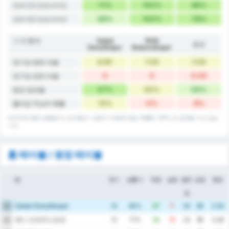
71%
100%
86%
오버 2.5 오프사이드
56%
100%
78%
오버 3.5 오프사이드
그 외 통계
Sebat
1926
평균
Gençlikspor
Bulancakspor
6.85
7.20
7.00
경기당 범한 파울
0
0
0.00
경기당 당한 파울
57%
50%
54%
평균 점유율
15%
0%
8%
풀타임 무승부 확률
데이터에 종종 반올림이나 반내림이 사용되기 때문에 합산 확률이 101% 로 집계될 수도 있습
니다.
홈 테이블 / 원정 테이블
팀
경기
승률 %
득점
실점
골득
승점
평균
실
Sebat Gençlikspor
1
13
85%
27
7
20
35
2.62
예니 오르두스포르
2
13
77%
34
10
24
31
3.38