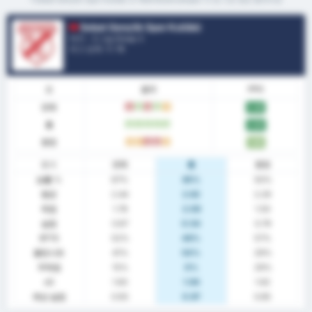
Sebat Gençlik Spor Kulübü
터키 - 3. Lig Group 3
리그 순위.
1
/ 16
폼
결과
PPG
전체
패
승
패
승
무
2.26
홈
승
승
승
승
승
2.69
원정
무
무
패
패
무
1.86
통계
전체
홈
원정
승률 %
67%
85%
50%
평균
2.44
2.62
2.29
득점
1.78
2.08
1.50
실점
0.67
0.54
0.79
BTTS
52%
46%
57%
클린시트
41%
54%
29%
무득점
15%
0%
29%
xG
1.83
1.94
1.62
예상 실점
0.93
0.97
0.85