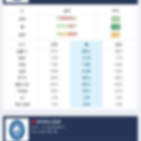
폼
결과
PPG
전체
승
패
패
패
승
1.86
홈
승
승
승
패
승
2.40
원정
승
무
무
패
패
1.36
통계
전체
홈
원정
승률 %
57%
80%
36%
평균
2.19
2.70
1.73
득점
1.29
1.80
0.82
실점
0.90
0.90
0.91
BTTS
38%
40%
36%
클린시트
52%
50%
55%
무득점
19%
10%
27%
xG
1.34
1.61
1.02
예상 실점
1.14
0.8
1.56
파자르스포르
터키 - 3. Lig Group 3
리그 순위.
8
/ 16