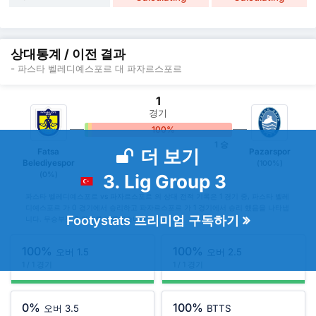
상대통계 / 이전 결과
- 파스타 벨레디예스포르 대 파자르스포르
1
경기
0%
0%
100%
1 승
더 보기
Fatsa
Pazarspor
Belediyespor
(100%)
(0%)
3. Lig Group 3
파스타 벨레디예스포르 vs 파자르스포르 의 상대 전적 기록은 1 경기 중, 파스타 벨레
디예스포르 가 0 경기에서 승리하고 파자르스포르 가 1 경기에서 승리 했음을 나타냅
Footystats 프리미엄 구독하기
니다. 무승부는 0 차례를 기록했습니다.
100%
100%
오버 1.5
오버 2.5
1 / 1 경기
1 / 1 경기
0%
100%
오버 3.5
BTTS