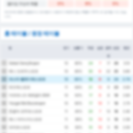
0%
9%
5%
풀타임 무승부 확률
데이터에 종종 반올림이나 반내림이 사용되기 때문에 합산 확률이 101% 로 집계될 수도 있습
니다.
홈 테이블 / 원정 테이블
팀
경기
승률 %
득점
실점
골득
승점
평균
실
Sebat Gençlikspor
1
10
80%
24
7
17
26
3.10
예니 오르두스포르
2
10
80%
30
8
22
25
3.80
파스타 벨레디예스포르
3
10
80%
18
9
9
24
2.70
뒤즈케스포르
4
11
64%
21
12
9
23
3.00
카라데니즈 에레글리 BSK
5
10
50%
17
9
8
19
2.60
Yozgat Bld Bozokspor
6
10
60%
17
10
7
19
2.70
존굴닥 코무르스포르
7
11
45%
20
7
13
18
2.45
예니 아마시아스포르
8
11
36%
13
13
0
16
2.36
파자르스포르
9
10
30%
10
10
0
15
2.00