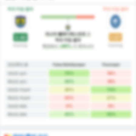
하프 타임 결과
하프 타임 결과
파스타 벨레디예스포르
은
2.40
1.27
하프 타임 결과
하프타임
하프타임
측면에서
+89%
더 뛰어나다
전반/후반 폼
Fatsa Belediyespor
Pazarspor
70%
18%
전반전 승리
40%
18%
후반전 승리
30%
73%
전반전 무승부
20%
27%
후반전 무승부
0%
9%
전반전 패배
40%
55%
후반전 패배