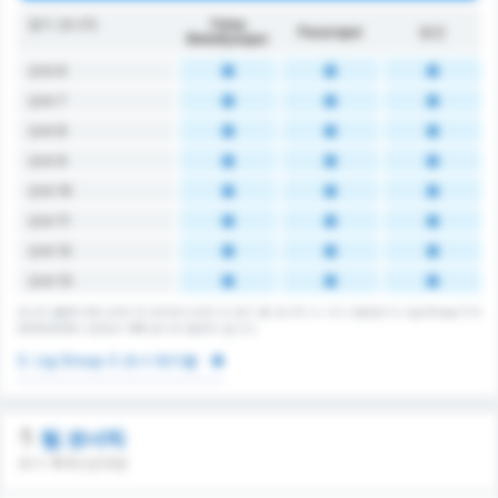
경기 코너킥
Fatsa
Pazarspor
평균
Belediyespor
오버 6
오버 7
오버 8
오버 9
오버 10
오버 11
오버 12
오버 13
파스타 벨레디예스포르 와 파자르스포르 의 경기 총 코너킥 수. 리그 평균은 3. Lig Group 3 의
2025/2026 시즌에서 168 경기의 평균치 입니다.
3. Lig Group 3 코너 테이블
팀 코너킥
코너 획득/상대방