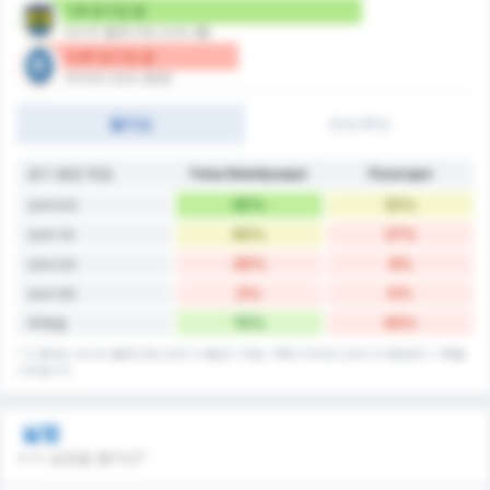
1.8 경기당 골
파스타 벨레디예스포르 (홈)
0.91 경기당 골
파자르스포르 (원정)
풀타임
전반/후반
경기 평균 득점
Fatsa Belediyespor
Pazarspor
90%
55%
오버 0.5
60%
27%
오버 1.5
30%
9%
오버 2.5
0%
0%
오버 3.5
10%
45%
무득점
* 이 통계는 파스타 벨레디예스포르 의 홈경기 득점 기록과 파자르스포르 의 원정경기 기록을
나타냅니다.
실점
누가 실점을 할까요?