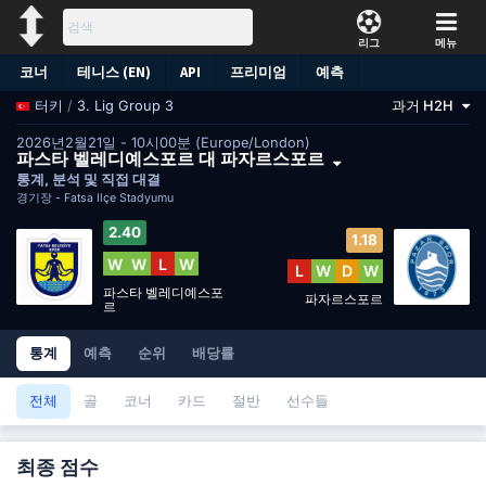
리그
메뉴
코너
테니스 (EN)
API
프리미엄
예측
/
3. Lig Group 3
과거 H2H
터키
2026년2월21일 - 10시00분 (Europe/London)
파스타 벨레디예스포르 대 파자르스포르
통계, 분석 및 직접 대결
경기장 -
Fatsa İlçe Stadyumu
2.40
1.18
W
W
L
W
L
W
D
W
파스타 벨레디예스포
파자르스포르
르
통계
예측
순위
배당률
전체
골
코너
카드
절반
선수들
최종 점수