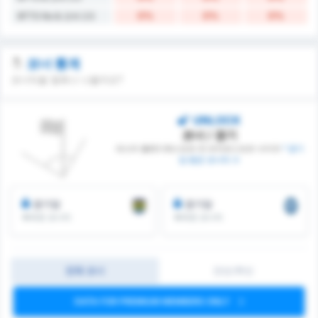
0%
0%
0%
BTTS No & 오버 2.5
코너 통계
코너킥을 몇회나 나올까요?
UNLOCK
코너 / 경기
파스타 벨레디예스포르 와 파자르스포르 사이의
* 경기
당 평균 코너킥 수
경기당
경기당
획득한 코너킥
획득한 코너킥
전체 코너
전반/후반
DATA FOR PREMIUM MEMBERS ONLY