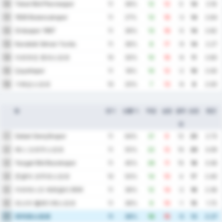
Tokat Bld Plevnespor
10
11
36%
12
12
0
14
2.18
1926 Bulancakspor
11
11
27%
13
16
-3
14
2.64
Orduspor 1967
12
11
36%
13
18
-5
14
2.82
Karabük İdman Yurdu
13
11
36%
8
17
-9
14
2.27
아르트빈 호파스포르
14
10
30%
10
16
-6
11
2.60
Çayelispor
15
11
18%
10
12
-2
10
2.00
기레순스포르
16
10
20%
7
13
-6
8
2.00
팀
경기
승률 %
득점
실점
골득
승점
평균
실
Sebat Gençlikspor
1
11
64%
21
9
12
25
2.73
예니 오르두스포르
2
11
55%
22
12
10
20
3.09
Yozgat Bld Bozokspor
3
11
45%
26
11
15
18
3.36
존굴닥 코무르스포르
4
10
50%
14
10
4
17
2.40
카라데니즈 에레글리 BSK
5
11
36%
12
14
-2
16
2.36
파스타 벨레디예스포르
6
11
36%
9
10
-1
15
1.73
파자르스포르
7
11
36%
10
15
-5
13
2.27