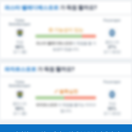
파스타 벨레디예스포르
가 득점 할까요?
Fatsa
Pazarspor
Belediyespor
가능성이 있는
득점
클린시트
파스타 벨레디예스포르
이 득점을 할 가
90%
27%
능성이 있습니다.
경기 (홈)
경기 (원정)
파자르스포르
가 득점 할까요?
Fatsa
Pazarspor
Belediyespor
불확실한
클린시트
득점
파자르스포르
이 득점을 할지는 미지수
50%
55%
입니다.
경기 (홈)
경기 (원정)