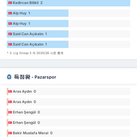
Kadircan Bilikli 2
Alp Huy 1
Alp Huy 1
Said Can Açıkalın 1
Said Can Açıkalın 1
* 3. Lig Group 3 의 2025/26 시즌 통계
득점왕
-
Pazarspor
Aras Aydın 0
Aras Aydın 0
Erhan Şengül 0
Erhan Şengül 0
Bekir Mustafa Meral 0