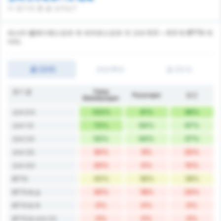
이 경기의 총 골 숫자는?
파스타 벨레디예스포르 와 파자르스포르 의 오버 0.5 ~ 4.5 와 BTTS 데
이터.
골 (오버)
전반/후반
골 (언더)
경기 골
Fatsa
Pazarspor
평균
Belediyespor
100%
91%
96%
오버 0.5
70%
64%
67%
오버 1.5
50%
64%
57%
오버 2.5
30%
9%
20%
오버 3.5
20%
0%
10%
오버 4.5
40%
36%
38%
BTTS
30%
18%
24%
BTTS & 승
0%
0%
0%
BTTS & 무
0%
0%
0%
BTTS & 오버 2.5