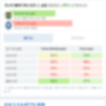
파스타 벨레디예스포르
은
실점
측면에서
+51%
더 뛰어나다
0.9 경기당 실점
파스타 벨레디예스포르 (홈)
1.36 경기당 실점
파자르스포르 (원정)
풀타임
전반/후반
경기 당 실점
Fatsa Belediyespor
Pazarspor
50%
73%
오버 0.5
20%
36%
오버 1.5
10%
27%
오버 2.5
10%
0%
오버 3.5
50%
27%
클린시트
* 이 통계는 파스타 벨레디예스포르 의 홈 실점 기록과 파자르스포르 의 원정 경기 기록을 나타
냅니다.
오버 2.5 & BTTS 예측