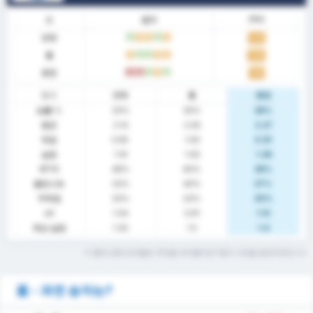
폼
결과
PPG
전체
승
무
무
승
무
1.33
홈
무
승
승
무
무
1.50
원정
패
패
승
무
승
1.18
통계
전체
홈
원정
승률 %
33%
30%
36%
평균
2.14
2.00
2.27
득점
0.95
1.00
0.91
실점
1.19
1.00
1.36
BTTS
48%
60%
36%
클린시트
33%
40%
27%
무득점
33%
20%
45%
xG
1.04
0.91
1.12
예상 실점
1.43
1.5
1.4
이 통계 관련 단어들은 무엇을 의미할까요? 용어 사전을 참조하세요
폼 - 과연 승자는?