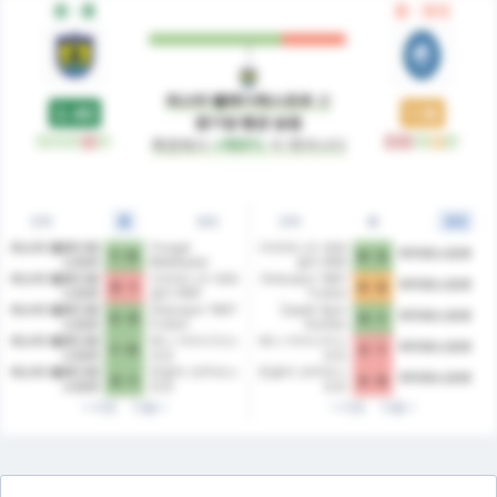
폼 - 홈
폼 - 원정
파스타 벨레디예스포르
은
2.40
1.18
경기당 평균 승점
승
승
승
패
승
패
패
승
무
승
측면에서
+103%
더 뛰어나다
전체
홈
원정
전체
홈
원정
파스타 벨레디예
Yozgat
카라데니즈 에레
파자르스포르
1 - 0
0 - 3
스포르
Belediyesi
글리 BSK
Bozokspor
파스타 벨레디예
카라데니즈 에레
Orduspor 1967
파자르스포르
0 - 1
0 - 0
스포르
글리 BSK
Futbol
İşletmeciliği
파스타 벨레디예
Orduspor 1967
Çayeli Spor
파자르스포르
3 - 0
0 - 1
Spor Kulübü
스포르
Futbol
Kulübü
İşletmeciliği
파스타 벨레디예
예니 아마시아스
예니 아마시아스
파자르스포르
1 - 0
2 - 1
Spor Kulübü
스포르
포르
포르
파스타 벨레디예
존굴닥 코무르스
존굴닥 코무르스
파자르스포르
3 - 1
3 - 0
스포르
포르
포르
이전
다음
이전
다음