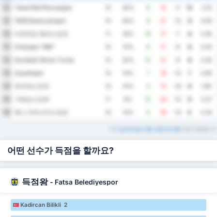
Tokat Bld Plevnespor
8
10
30%
9
12
-3
12
2.10
1926 Bulancakspor
9
10
30%
9
21
-12
9
3.00
아르트빈 호파스포르
10
11
18%
10
17
-7
8
2.45
Orduspor 1967
11
10
10%
8
17
-9
8
2.50
Karabük İdman Yurdu
12
10
20%
12
21
-9
8
3.30
Çayelispor
13
10
10%
7
19
-12
7
2.60
뒤즈케스포르
14
10
10%
3
13
-10
6
1.60
기레순스포르
15
11
9%
12
24
-12
6
3.27
예니 아마시아스포르
16
10
10%
5
18
-13
4
2.30
*
3. Lig Group 3 홈, 원정 테이블
또한 제공됩니다
어떤 선수가 득점을 할까요?
득점왕
-
Fatsa Belediyespor
Kadircan Bilikli 2