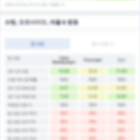
전후반 데이터는 추가시간 골도 포함합니다.
슈팅, 오프사이드, 파울 & 등등
팀 슈팅
경기 슈팅 수
팀 슈팅
Fatsa
Pazarspor
평균
Belediyespor
13.50
9.14
11.00
경기 당 슈팅
N/A
N/A
N/A
슈팅 대비 골 확률
6.17
4.00
5.00
경기 당 유효슈팅
7.33
5.14
6.00
경기 당 무효슈팅
N/A
N/A
N/A
득점당 슈팅 수
0%
0%
0%
팀 슈팅 오버 10.5
0%
0%
0%
팀 슈팅 오버 11.5
0%
0%
0%
팀 슈팅 오버 12.5
0%
0%
0%
팀 슈팅 오버 13.5