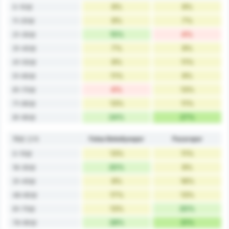
9%
9%
0-10분
9%
7%
11-20분
15%
4%
21-30분
7%
9%
31-40분
9%
11%
41-50분
11%
9%
51-60분
4%
13%
61-70분
13%
11%
71-80분
24%
27%
81-90분
15분 간격
Fatsa Belediyespor
Pazarspor
13%
11%
0-15분
20%
9%
16-30분
9%
16%
31-45분
17%
13%
46-60분
13%
20%
61-75분
28%
31%
76-90분