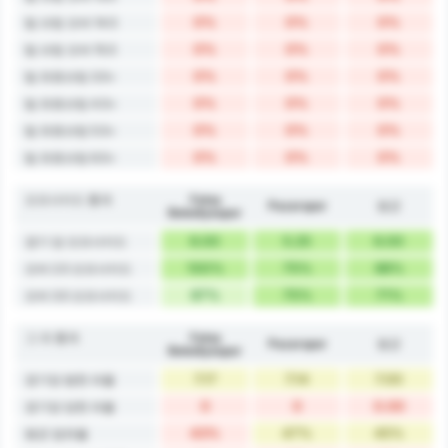
0%
0%
0%
팀 슈팅 오버 14.5
0%
0%
0%
팀 슈팅 오버 15.5
0%
0%
0%
팀 유효슈팅 3.5+
0%
0%
0%
팀 유효슈팅 4.5+
0%
0%
0%
팀 유효슈팅 5.5+
0%
0%
0%
팀 유효슈팅 6.5+
오프사이드 통계
Fatsa
Pazarspor
평균
Belediyespor
6.00
5.25
6.00
경기 당 오프사이드
100%
75%
88%
오버 2.5 오프사이드
67%
75%
71%
오버 3.5 오프사이드
그 외 통계
Fatsa
Pazarspor
평균
Belediyespor
7.17
7.14
7.00
경기당 범한 파울
0
0
0.00
경기당 당한 파울
43%
47%
45%
평균 점유율