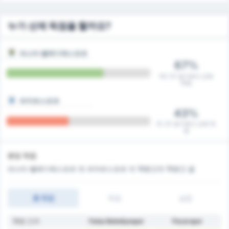
누가 선제 득점을 할까요?
파스타 벨레디예스포르
67%
14 / 21 경기에서 선제
득점
파자르스포르
43%
9 / 21 경기에서 선제 득
점
분당 득점
파스타 벨레디예스포르 와 파자르스포르 의 10분간과 15분간 골
총 득점
득점
실점
10분 간격
Fatsa Belediyespor
Pazarspor