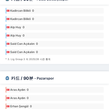
Kadircan Bilikli 0
Kadircan Bilikli 0
Alp Huy 0
Alp Huy 0
Said Can Açıkalın 0
Said Can Açıkalın 0
* 3. Lig Group 3 의 2025/26 시즌 통계
카드 / 90분
-
Pazarspor
Aras Aydın 0
Aras Aydın 0
Erhan Şengül 0