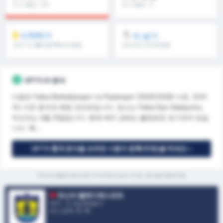
리그 평균 : 0%
리그 평균 : 0
시작하기
더 보기
오버 1.5, 풀타임/후반 & 등등
오버 8.5, 9.5 & 등등
GPT5 AI 분석
다음은 Fatsa Belediyespor vs Pazarspor (2025/2026 시즌, 22주
차) 사전 분석과 베팅 포인트입니다. 장소는 Fatsa İlçe Stadyumu,
킥오프는 2월 21일입니다. 현재 매치 상태는 불완료로 표기되어 있습
니다. 핵...
GPT5 통계 분석을 보려면 사용자 등록(무료)을 하세요 »
*파스타 벨레디예스포르 과 파자르스포르 의 현 시즌 평균 통계자료
파스타 벨레디예스포르
터키 - 3. Lig Group 3
리그 순위.
3
/ 16