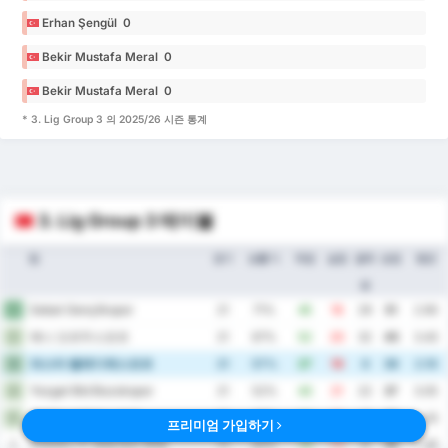
Erhan Şengül 0
Bekir Mustafa Meral 0
Bekir Mustafa Meral 0
* 3. Lig Group 3 의 2025/26 시즌 통계
3. Lig Group 3 테이블
팀
경기
승률 %
득점
실점
골득
승점
평균
실
Sebat Gençlikspor
1
21
71%
45
16
29
51
2.90
예니 오르두스포르
2
21
67%
52
20
32
45
3.43
파스타 벨레디예스포르
3
21
57%
27
19
8
39
2.19
Yozgat Bld Bozokspor
4
21
52%
43
21
22
37
3.05
존굴닥 코무르스포르
5
21
48%
34
17
17
35
2.43
프리미엄 가입하기
카라데니즈 에레글리 BSK
6
21
43%
29
23
6
35
2.48