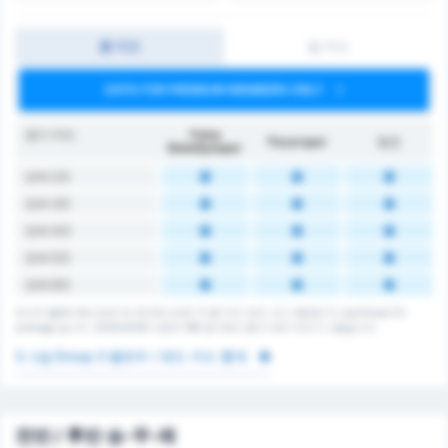
총 카드
팀 카드
DATA FOR PREMIUM MEMBERS ONLY
경기 카드
Fatsa
Pazarspor
평균
Belediyespor
오버 2.5
오버 3.5
오버 4.5
오버 5.5
오버 6.5
파스타 벨레디예스포르 와 파자르스포르 의 총 카드 숫자. 리그 평균은 3. Lig Group 3's
average 입니다. 2025/2026 시즌의 168 경기에서 총 0 개의 카드가 나왔습니다.
3. Lig Group 3 옐로우 / 레드 카드 통계
전반 / 후반 승-무-패