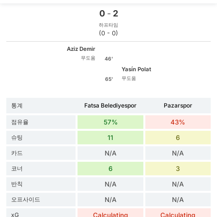
0
-
2
하프타임
(0 - 0)
Aziz Demir
무도움
46'
Yasi̇n Polat
무도움
65'
통계
Fatsa Belediyespor
Pazarspor
점유율
57%
43%
슈팅
11
6
카드
N/A
N/A
코너
6
3
반칙
N/A
N/A
오프사이드
N/A
N/A
xG
Calculating
Calculating