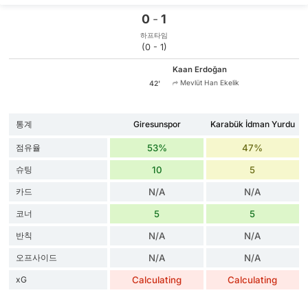
0
-
1
하프타임
(0 - 1)
Kaan Erdoğan
Mevlüt Han Ekelik
42'
통계
Giresunspor
Karabük İdman Yurdu
점유율
53%
47%
슈팅
10
5
카드
N/A
N/A
코너
5
5
반칙
N/A
N/A
오프사이드
N/A
N/A
xG
Calculating
Calculating