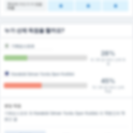
후반에 카드가 더 많을
확률
누가 선제 득점을 할까요?
기레순스포르
28%
8 / 29 경기에서 선제 득
점
Karabük İdman Yurdu Spor Kulübü
45%
13 / 29 경기에서 선제
득점
분당 득점
기레순스포르 와 Karabük İdman Yurdu Spor Kulübü 의 10분간과 15
분간 골