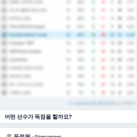
존굴닥 코무르스포르
5
14
43%
22
16
6
21
2.71
파스타 벨레디예스포르
6
15
33%
13
15
-2
19
1.87
파자르스포르
7
15
40%
13
17
-4
19
2.00
Tokat Bld Plevnespor
8
15
27%
12
21
-9
16
2.20
Karabük İdman Yurdu
9
14
29%
18
28
-10
15
3.29
Orduspor 1967
10
14
21%
10
20
-10
14
2.14
1926 Bulancakspor
11
14
29%
13
29
-16
12
3.00
Çayelispor
12
14
14%
10
24
-14
10
2.43
아르트빈 호파스포르
13
15
13%
13
26
-13
9
2.60
뒤즈케스포르
14
14
14%
5
20
-15
9
1.79
예니 아마시아스포르
15
14
14%
10
24
-14
8
2.43
기레순스포르
16
15
7%
12
28
-16
8
2.67
*
3. Lig Group 3 홈, 원정 테이블
또한 제공됩니다
어떤 선수가 득점을 할까요?
득점왕
-
Giresunspor