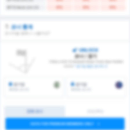
0%
0%
0%
BTTS No & 오버 2.5
코너 통계
코너킥을 몇회나 나올까요?
UNLOCK
코너 / 경기
기레순스포르 와 Karabük İdman Yurdu Spor Kulübü
사이의
* 경기당 평균 코너킥 수
경기당
경기당
획득한 코너킥
획득한 코너킥
전체 코너
전반/후반
DATA FOR PREMIUM MEMBERS ONLY