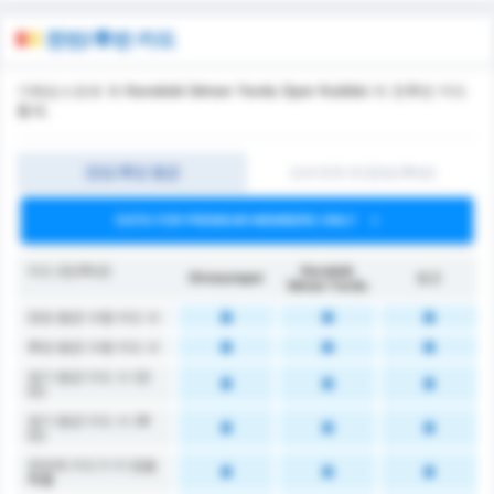
전반/후반 카드
기레순스포르 와 Karabük İdman Yurdu Spor Kulübü 의 전후반 카드
통계.
전반/후반 평균
오버 0.5-3 (전반/후반)
DATA FOR PREMIUM MEMBERS ONLY
카드 (전/후반)
Karabük
Giresunspor
평균
İdman Yurdu
전반 평균 수령 카드 수
후반 평균 수령 카드 수
경기 평균 카드 수 (전
반)
경기 평균 카드 수 (후
반)
전반에 카드가 더 많을
확률