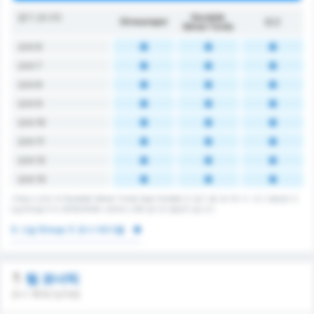
경기 코너킥
Karabük
Giresunspor
평균
İdman Yurdu
오버 6
오버 7
오버 8
오버 9
오버 10
오버 11
오버 12
오버 13
기레순스포르 와 Karabük İdman Yurdu Spor Kulübü 의 경기 총 코너킥 수. 리그 평균은 3.
Lig Group 3 의 2025/2026 시즌에서 232 경기의 평균치 입니다.
3. Lig Group 3 코너 테이블
팀 코너킥
코너 획득/상대방