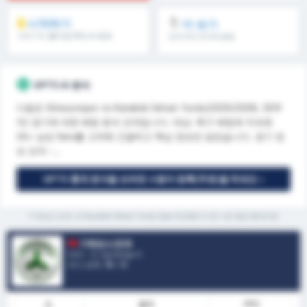
시작하기
더 보기
오버 1.5, 풀타임/후반 & 등등
오버 8.5, 9.5 & 등등
GPT5 AI 분석
다음은 Giresunspor vs Karabük İdman Yurdu(2025/2026, 30주
차) 경기에 대한 베팅 분석 요약입니다. 대상: 축구 베팅에 익숙한
25+ 남성 fans를 고려해 간결하고 핵심 정보만 담았습니다. 경기 정
보 요약 -...
GPT5 통계 분석을 보려면 사용자 등록(무료)을 하세요 »
*기레순스포르 과 Karabük İdman Yurdu Spor Kulübü 의 현 시즌 평균 통계자료
기레순스포르
터키 - 3. Lig Group 3
리그 순위.
16
/ 16
폼
결과
PPG