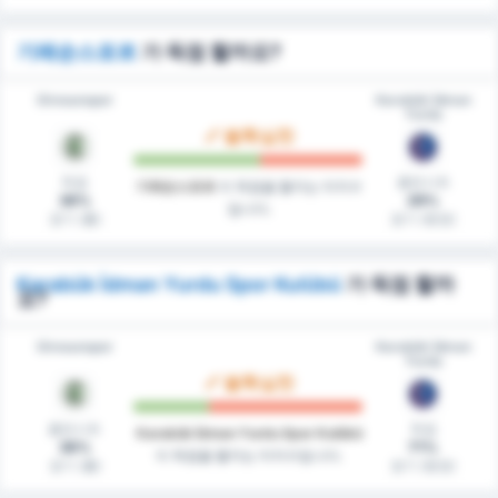
기레순스포르
가 득점 할까요?
Giresunspor
Karabük İdman
Yurdu
불확실한
득점
클린시트
기레순스포르
이 득점을 할지는 미지수
36%
29%
입니다.
경기 (홈)
경기 (원정)
Karabük İdman Yurdu Spor Kulübü
가 득점 할까
요?
Giresunspor
Karabük İdman
Yurdu
불확실한
클린시트
득점
Karabük İdman Yurdu Spor Kulübü
36%
71%
이 득점을 할지는 미지수입니다.
경기 (홈)
경기 (원정)