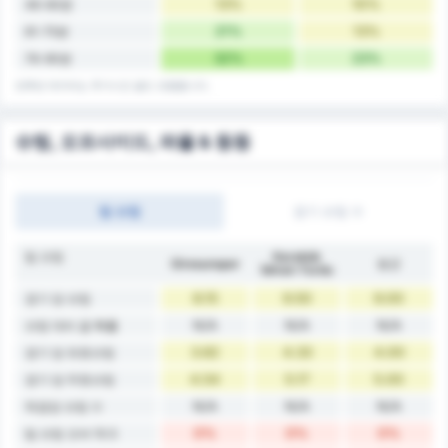
13%
10%
46-60분
21%
13%
61-75분
32%
23%
76-90분
전후반 데이터는 추가시간 골도 포함합니다.
슈팅, 오프사이드, 파울 & 등등
팀 슈팅
경기 슈팅 수
팀 슈팅
Karabük
Giresunspor
평균
İdman Yurdu
8.15
9.50
9.00
경기 당 슈팅
N/A
N/A
N/A
슈팅 대비 골 확률
3.62
4.33
4.00
경기 당 유효슈팅
4.54
5.17
5.00
경기 당 무효슈팅
N/A
N/A
N/A
득점당 슈팅 수
0%
0%
0%
팀 슈팅 오버 10.5