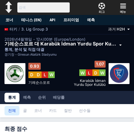
리그
메뉴
코너
테니스 (EN)
API
프리미엄
예측
/
3. Lig Group 3
과거 H2H
터키
2026년4월18일 - 12시00분 (Europe/London)
기레순스포르 대 Karabük İdman Yurdu Spor Kulübü
통계, 분석 및 직접 대결
경기장 -
Giresun Atatürk Stadyumu
1.07
0.93
W
L
D
W
D
D
L
W
Karabük İdman
기레순스포르
Yurdu Spor Kulübü
통계
예측
순위
배당률
전체
골
코너
카드
절반
선수들
최종 점수