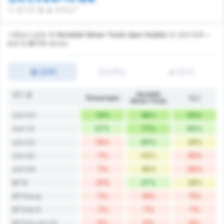
이 경기의 총 골 숫자는?
기레순스포르 와 Karabük İdman Yurdu Spor Kulübü 의 오버 0.5 ~
4.5 와 BTTS 데이터.
골 (오버)
전반/후반
골 (언더)
경기 골
Karabük
Giresunspor
평균
İdman Yurdu
79%
86%
83%
오버 0.5
57%
71%
64%
오버 1.5
14%
64%
39%
오버 2.5
7%
43%
25%
오버 3.5
7%
36%
22%
오버 4.5
21%
57%
39%
BTTS
7%
14%
11%
BTTS & 승
7%
7%
7%
BTTS & 무
0%
0%
0%
BTTS & 오버 2.5