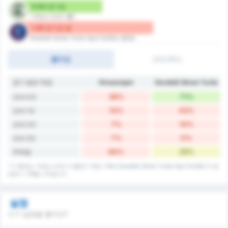
0.64 경기당
기레순스포르 (홈)
1.29 경기당 골
Karabük İdman Yurdu Spor Kulübü (원정)
풀타임
전반/후반
경기 평균 득점
Giresunspor
Karabük İdman Yurdu
36%
71%
오버 0.5
14%
43%
오버 1.5
7%
14%
오버 2.5
7%
0%
오버 3.5
64%
29%
무득점
* 이 통계는 기레순스포르 의 홈경기 득점 기록과 Karabük İdman Yurdu Spor Kulübü 의 원
정경기 기록을 나타냅니다.
실점
누가 실점을 할까요?