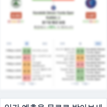
Karabük İdman Yurdu Spor
0.93
1.07
Kulübü
은
패
무
무
패
승
승
승
패
무
승
경기당 평균 승점
측면에서
+15%
더 뛰어나다
전체
홈
원정
전체
홈
원정
파스타 벨레디예
Karabük İdman
기레순스포르
뒤즈케스포르
2 - 0
2 - 3
스포르
Yurdu Spor
Kulübü
예니 오르두스포
카라데니즈 에레
Karabük İdman
기레순스포르
0 - 1
0 - 0
르
글리 BSK
Yurdu Spor
Kulübü
Yozgat
Orduspor 1967
Karabük İdman
기레순스포르
0 - 0
5 - 2
Belediyesi
Futbol
Yurdu Spor
Bozokspor
İşletmeciliği
Kulübü
파스타 벨레디예
Çayeli Spor
Karabük İdman
기레순스포르
0 - 0
0 - 1
Spor Kulübü
스포르
Kulübü
Yurdu Spor
Kulübü
카라데니즈 에레
Yozgat
Karabük İdman
기레순스포르
0 - 1
1 - 2
글리 BSK
Belediyesi
Yurdu Spor
Bozokspor
Kulübü
이전
다음
이전
다음