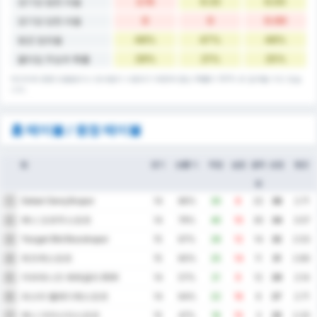
2.15
9.33
6.00
경기당 범한 파울
0
0
0.00
경기당 당한 파울
48%
47%
48%
평균 점유율
29%
21%
25%
풀타임 무승부 확률
데이터에 종종 반올림이나 반내림이 사용되기 때문에 합산 확률이 101% 로 집계될 수도 있습
니다.
홈 테이블 / 원정 테이블
팀
경기
승률 %
득점
실점
골득
승점
평균
실
Sebat Gençlikspor
1
14
86%
30
8
22
38
2.71
예니 오르두스포르
2
14
79%
40
10
30
34
3.57
Yozgat Bld Bozokspor
3
15
67%
26
12
14
32
2.53
뒤즈케스포르
4
15
60%
25
14
11
31
2.60
카라데니즈 에레글리 BSK
5
14
57%
21
9
12
29
2.14
파스타 벨레디예스포르
6
14
64%
22
16
6
27
2.71
예니 아마시아스포르
7
15
47%
18
15
3
25
2.20