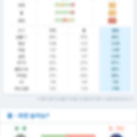
전체
승
무
승
승
패
1.31
홈
승
승
승
승
패
1.53
원정
승
승
패
무
승
1.07
통계
전체
홈
원정
승률 %
38%
47%
29%
평균
2.69
2.13
3.29
득점
1.07
0.87
1.29
실점
1.62
1.27
2.00
BTTS
41%
27%
57%
클린시트
38%
47%
29%
무득점
31%
33%
29%
xG
1.19
1.41
1.15
예상 실점
1.52
1.24
1.56
이 통계 관련 단어들은 무엇을 의미할까요? 용어 사전을 참조하세요
폼 - 과연 승자는?
폼 - 홈
폼 - 원정