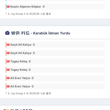
Kasım Alperen Köşker 0
* 3. Lig Group 3 의 2025/26 시즌 통계
받은 카드
-
Karabük İdman Yurdu
Seyit Ali Kahya 0
Seyit Ali Kahya 0
Tugay Keleş 0
Tugay Keleş 0
Ali Eren Yalçın 0
Ali Eren Yalçın 0
* 3. Lig Group 3 의 2025/26 시즌 통계