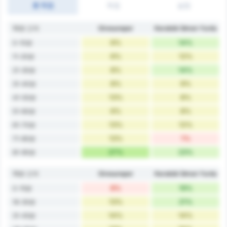
총 득점
득점
실점
10분 간격
Giresunspor
Karabük İdman Yurdu
6%
14%
0-10분
6%
12%
11-20분
8%
14%
21-30분
8%
9%
31-40분
13%
8%
41-50분
6%
8%
51-60분
13%
12%
61-70분
13%
1%
71-80분
27%
23%
81-90분
15분 간격
Giresunspor
Karabük İdman Yurdu
8%
19%
0-15분
13%
21%
16-30분
14%
14%
31-45분