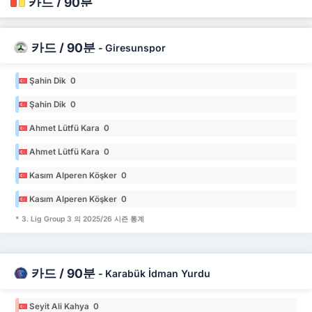
카드 / 90분
카드 / 90분
-
Giresunspor
Şahin Dik 0
Şahin Dik 0
Ahmet Lütfü Kara 0
Ahmet Lütfü Kara 0
Kasım Alperen Köşker 0
Kasım Alperen Köşker 0
* 3. Lig Group 3 의 2025/26 시즌 통계
카드 / 90분
-
Karabük İdman Yurdu
Seyit Ali Kahya 0