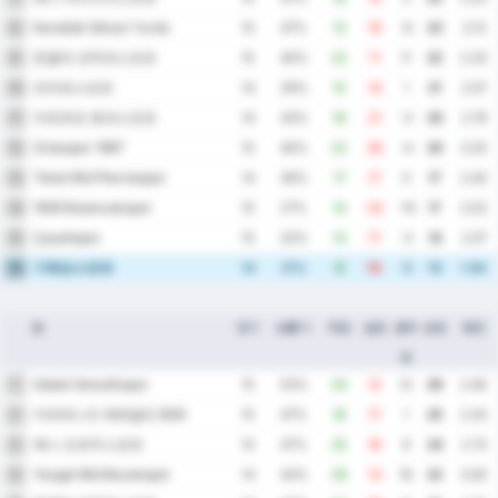
Karabük İdman Yurdu
8
15
47%
13
19
-6
23
2.13
존굴닥 코무르스포르
9
15
40%
22
11
11
22
2.20
파자르스포르
10
14
29%
15
14
1
21
2.07
아르트빈 호파스포르
11
14
43%
18
21
-3
20
2.79
Orduspor 1967
12
15
40%
22
26
-4
20
3.20
Tokat Bld Plevnespor
13
14
36%
17
17
0
17
2.43
1926 Bulancakspor
14
15
27%
14
24
-10
17
2.53
Çayelispor
15
15
20%
14
17
-3
14
2.07
기레순스포르
16
14
21%
9
14
-5
13
1.64
팀
경기
승률 %
득점
실점
골득
승점
평균
실
Sebat Gençlikspor
1
15
53%
24
12
12
29
2.40
카라데니즈 에레글리 BSK
2
15
47%
18
17
1
25
2.33
예니 오르두스포르
3
15
47%
25
16
9
24
2.73
Yozgat Bld Bozokspor
4
14
43%
29
13
16
22
3.00