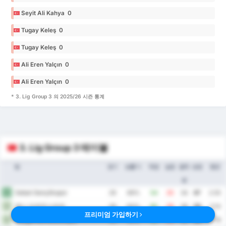
Seyit Ali Kahya 0
Tugay Keleş 0
Tugay Keleş 0
Ali Eren Yalçın 0
Ali Eren Yalçın 0
* 3. Lig Group 3 의 2025/26 시즌 통계
3. Lig Group 3 테이블
팀
경기
승률 %
득점
실점
골득
승점
평균
실
Sebat Gençlikspor
1
29
69%
54
20
34
67
2.55
예니 오르두스포르
2
29
62%
65
26
39
58
3.14
프리미엄 가입하기
Yozgat Bld Bozokspor
3
29
55%
55
25
30
54
2.76