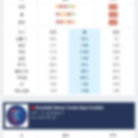
전체
무
패
패
승
무
0.72
홈
패
무
무
패
승
0.93
원정
패
패
무
패
무
0.53
통계
전체
홈
원정
승률 %
14%
21%
7%
평균
2.17
1.64
2.67
득점
0.72
0.64
0.80
실점
1.45
1.00
1.87
BTTS
38%
21%
53%
클린시트
28%
36%
20%
무득점
52%
64%
40%
xG
1.05
1.18
0.87
예상 실점
1.54
1.46
1.65
Karabük İdman Yurdu Spor Kulübü
터키 - 3. Lig Group 3
리그 순위.
9
/ 16
폼
결과
PPG