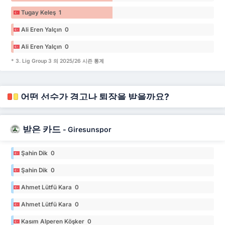
Tugay Keleş 1
Ali Eren Yalçın 0
Ali Eren Yalçın 0
* 3. Lig Group 3 의 2025/26 시즌 통계
어떤 선수가 경고나 퇴장을 받을까요?
받은 카드
-
Giresunspor
Şahin Dik 0
Şahin Dik 0
Ahmet Lütfü Kara 0
Ahmet Lütfü Kara 0
Kasım Alperen Köşker 0