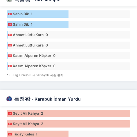
Şahin Dik 1
Şahin Dik 1
Ahmet Lütfü Kara 0
Ahmet Lütfü Kara 0
Kasım Alperen Köşker 0
Kasım Alperen Köşker 0
* 3. Lig Group 3 의 2025/26 시즌 통계
득점왕
-
Karabük İdman Yurdu
Seyit Ali Kahya 2
Seyit Ali Kahya 2
Tugay Keleş 1