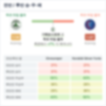
전반 / 후반 승-무-패
하프 타임 결과
하프 타임 결과
기레순스포르
은
1.14
1.07
하프 타임 결과
하프타임
하프타임
측면에서
+7%
더 뛰어나다
전반/후반 폼
Giresunspor
Karabük İdman Yurdu
21%
21%
전반전 승리
21%
21%
후반전 승리
50%
43%
전반전 무승부
36%
28%
후반전 무승부
29%
36%
전반전 패배
43%
50%
후반전 패배