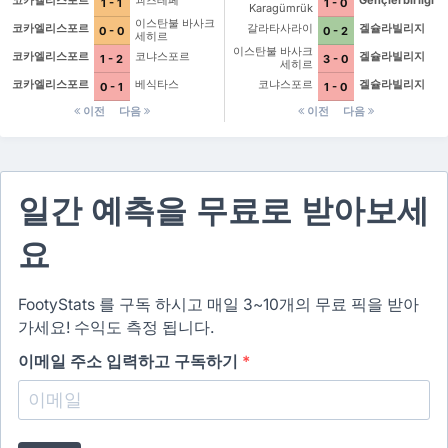
코카엘리스포르
괴즈테페
Gençlerbirliği
1 - 1
1 - 0
Karagümrük
이스탄불 바사크
코카엘리스포르
갈라타사라이
겔슐라빌리지
0 - 0
0 - 2
세히르
이스탄불 바사크
코카엘리스포르
코냐스포르
겔슐라빌리지
1 - 2
3 - 0
세히르
코카엘리스포르
베식타스
코냐스포르
겔슐라빌리지
0 - 1
1 - 0
이전
다음
이전
다음
일간 예측을 무료로 받아보세
요
FootyStats 를 구독 하시고 매일 3~10개의 무료 픽을 받아
가세요! 수익도 측정 됩니다.
이메일 주소 입력하고 구독하기
*