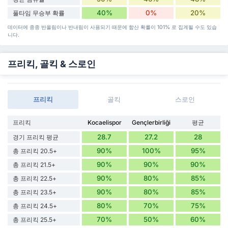
40%
0%
20%
풀타임 무승부 확률
데이터에 종종 반올림이나 반내림이 사용되기 때문에 합산 확률이 101% 로 집계될 수도 있습
니다.
프리킥, 골킥 & 스로인
프리킥
골킥
스로인
프리킥
Kocaelispor
Gençlerbirliği
평균
28.7
27.2
28
경기 프리킥 평균
90%
100%
95%
총 프리킥 20.5+
90%
90%
90%
총 프리킥 21.5+
90%
80%
85%
총 프리킥 22.5+
90%
80%
85%
총 프리킥 23.5+
80%
70%
75%
총 프리킥 24.5+
70%
50%
60%
총 프리킥 25.5+