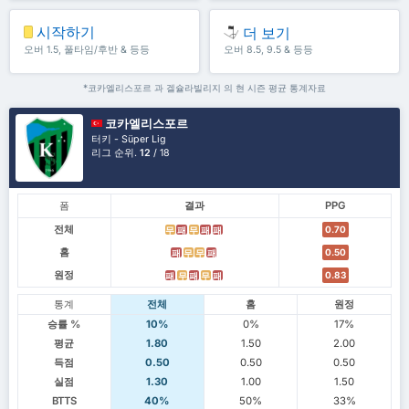
시작하기
더 보기
오버 1.5, 풀타임/후반 & 등등
오버 8.5, 9.5 & 등등
*코카엘리스포르 과 겔슐라빌리지 의 현 시즌 평균 통계자료
코카엘리스포르
터키 - Süper Lig
리그 순위.
12
/ 18
폼
결과
PPG
전체
0.70
무
패
무
패
패
홈
0.50
패
무
무
패
원정
0.83
패
무
패
무
패
통계
전체
홈
원정
승률 %
10%
0%
17%
평균
1.80
1.50
2.00
득점
0.50
0.50
0.50
실점
1.30
1.00
1.50
BTTS
40%
50%
33%