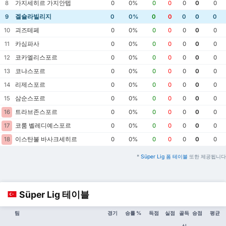
가지세히르 가지안텝
8
0
0%
0
0
0
0
0
겔슐라빌리지
9
0
0%
0
0
0
0
0
괴즈테페
10
0
0%
0
0
0
0
0
카심파사
11
0
0%
0
0
0
0
0
코카엘리스포르
12
0
0%
0
0
0
0
0
코냐스포르
13
0
0%
0
0
0
0
0
리제스포르
14
0
0%
0
0
0
0
0
삼순스포르
15
0
0%
0
0
0
0
0
트라브존스포르
16
0
0%
0
0
0
0
0
코룸 벨레디예스포르
17
0
0%
0
0
0
0
0
이스탄불 바사크세히르
18
0
0%
0
0
0
0
0
*
Süper Lig 폼 테이블
또한 제공됩니다
Süper Lig 테이블
팀
경기
승률 %
득점
실점
골득
승점
평균