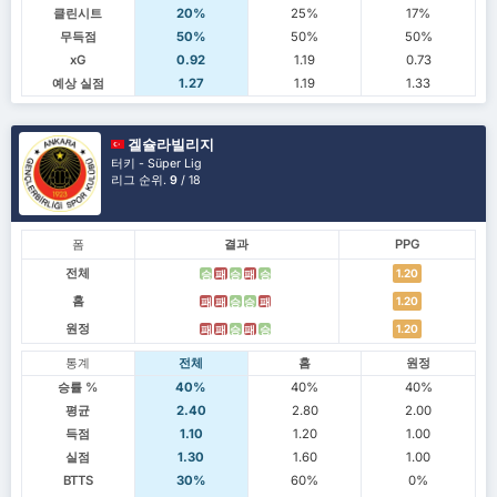
클린시트
20%
25%
17%
무득점
50%
50%
50%
xG
0.92
1.19
0.73
예상 실점
1.27
1.19
1.33
겔슐라빌리지
터키 - Süper Lig
리그 순위.
9
/ 18
폼
결과
PPG
전체
1.20
승
패
승
패
승
홈
1.20
패
패
승
승
패
원정
1.20
패
패
승
패
승
통계
전체
홈
원정
승률 %
40%
40%
40%
평균
2.40
2.80
2.00
득점
1.10
1.20
1.00
실점
1.30
1.60
1.00
BTTS
30%
60%
0%