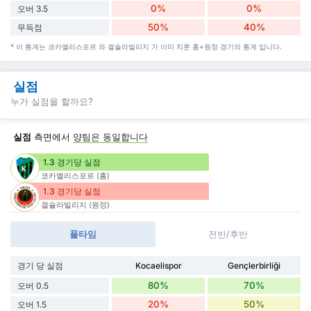
0%
0%
오버 3.5
50%
40%
무득점
* 이 통계는 코카엘리스포르 와 겔슐라빌리지 가 이미 치룬 홈+원정 경기의 통계 입니다.
실점
누가 실점을 할까요?
실점
측면에서
양팀은 동일합니다
1.3 경기당 실점
코카엘리스포르 (홈)
1.3 경기당 실점
겔슐라빌리지 (원정)
풀타임
전반/후반
경기 당 실점
Kocaelispor
Gençlerbirliği
80%
70%
오버 0.5
20%
50%
오버 1.5