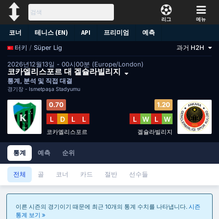
리그
메뉴
코너
테니스 (EN)
API
프리미엄
예측
/
Süper Lig
과거 H2H
터키
2026년12월13일 - 00시00분 (Europe/London)
코카엘리스포르 대 겔슐라빌리지
통계, 분석 및 직접 대결
경기장 -
İsmetpaşa Stadyumu
0.70
1.20
L
D
L
L
L
W
L
W
코카엘리스포르
겔슐라빌리지
통계
예측
순위
전체
골
코너
카드
절반
선수들
이른 시즌의 경기이기 때문에 최근 10개의 통계 수치를 나타냅니다.
시즌
통계 보기