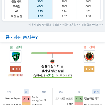
클린시트
30%
20%
40%
무득점
40%
20%
60%
xG
1.13
1.14
1.11
예상 실점
1.37
1.07
1.66
이 통계 관련 단어들은 무엇을 의미할까요? 용어 사전을 참조하세요
폼 - 과연 승자는?
폼 - 전체
폼 - 전체
겔슐라빌리지
은
0.70
1.20
경기당 평균 승점
측면에서
+71%
더 뛰어나다
무
패
무
패
패
전체
홈
원정
전체
홈
원정
Fatih
Kocaelispor
트라브존스포르
겔슐라빌리지
0 - 1
0 - 3
Karagümrük
Fatih