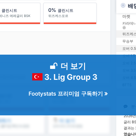
배
%
0%
클린시트
클린시트
데니즈 에레글리 BSK
뒤즈케스포르
마켓
카라데니
승
뒤즈케스
무승부
오버 0.5
오버 1.5
오버 2.5
더 보기
오버 3.5
3. Lig Group 3
대 뒤즈케스포르
오버 4.5
BTTS
Footystats 프리미엄 구독하기
0%
버 1.5
BTTS
 : 0%
리그 평균 : 0%
분
2026년
작하기
더 보기
글리 B
5, 풀타임/후반 & 등등
오버 8.5, 9.5 & 등등
결과는
였습니