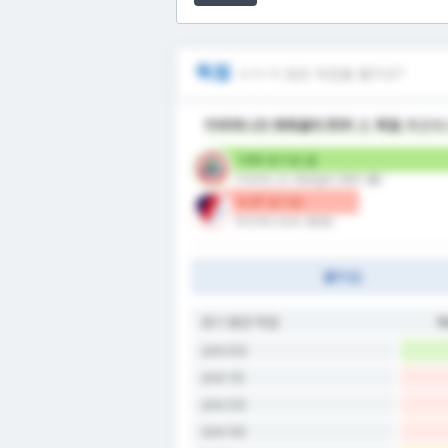
득점
누가 더 많은 득점을 할까요?
카라데니즈 에레글리 BSK
은
득점
측면에
1.64 경기당 골
카라데니즈 에레글리 BSK (홈)
0.27 경기당
뒤즈케스포르 (원정)
풀타임
경기 평균 득점
K
오버 0.5
오버 1.5
오버 2.5
오버 3.5