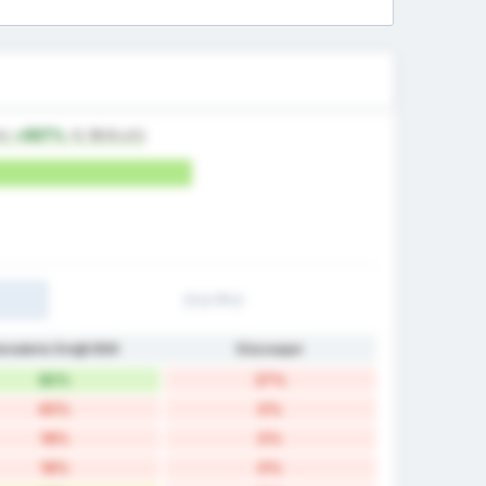
서
+507%
더 뛰어나다
전반/후반
aradeniz Ereğli BSK
Düzcespor
82%
27%
45%
0%
18%
0%
18%
0%