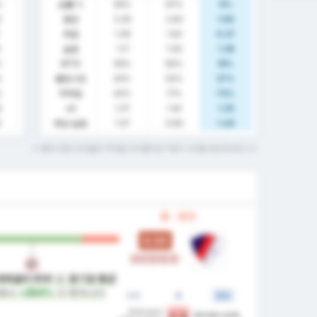
%
승률 %
39%
67%
9%
2
평균
2.26
2.83
1.64
득점
1.09
1.83
0.27
5
실점
1.17
1.00
1.36
%
BTTS
39%
58%
18%
%
클린시트
30%
33%
27%
%
무득점
43%
17%
73%
6
xG
1.37
1.42
1.25
9
예상 실점
1.07
0.94
1.44
이 통계 관련 단어들은 무엇을 의미할까요? 용어 사전을 참조하세요
폼 - 원정
0.55
패
패
패
패
패
에레글리 BSK
은
경기당 평균
에서
+264%
더 뛰어나다
전체
홈
원정
Orduspor
뒤즈케스포르