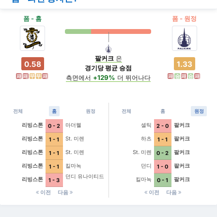
폼 - 홈
폼 - 원정
팔커크
은
0.58
1.33
경기당 평균 승점
패
패
무
무
패
패
승
패
승
패
측면에서
+129%
더 뛰어나다
전체
홈
원정
전체
홈
원정
리빙스톤
마더웰
셀틱
팔커크
0 - 2
2 - 0
리빙스톤
St. 미렌
하츠
팔커크
1 - 1
1 - 1
리빙스톤
St. 미렌
St. 미렌
팔커크
1 - 1
0 - 2
리빙스톤
킬마녹
던디
팔커크
1 - 1
1 - 0
던디 유나이티드
리빙스톤
킬마녹
팔커크
1 - 3
0 - 1
이전
다음
이전
다음