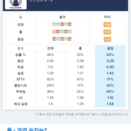
리그 순위.
2
/ 12
폼
결과
PPG
전체
승
승
패
승
패
1.38
홈
무
패
승
패
승
1.42
원정
패
승
패
승
패
1.33
통계
전체
홈
원정
승률 %
38%
33%
42%
평균
2.42
2.58
2.25
득점
1.13
1.42
0.83
실점
1.29
1.17
1.42
BTTS
42%
67%
17%
클린시트
29%
17%
42%
무득점
38%
25%
50%
xG
1.29
1.39
1.19
예상 실점
1.4
1.26
1.54
이 통계 관련 단어들은 무엇을 의미할까요? 용어 사전을 참조하세요
폼 - 과연 승자는?