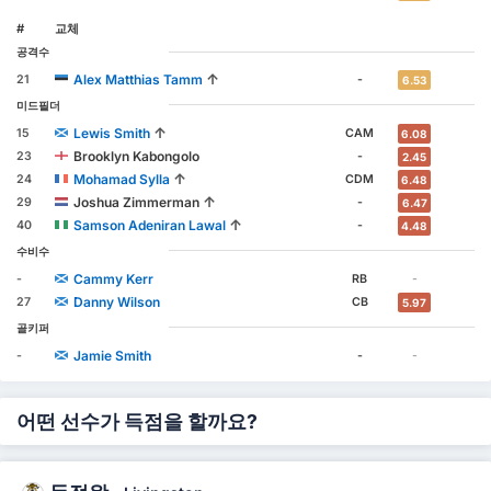
#
교체
공격수
↑
Alex Matthias Tamm
21
-
6.53
미드필더
↑
Lewis Smith
15
CAM
6.08
Brooklyn Kabongolo
23
-
2.45
↑
Mohamad Sylla
24
CDM
6.48
↑
Joshua Zimmerman
29
-
6.47
↑
Samson Adeniran Lawal
40
-
4.48
수비수
Cammy Kerr
-
RB
-
Danny Wilson
27
CB
5.97
골키퍼
Jamie Smith
-
-
-
어떤 선수가 득점을 할까요?