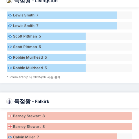
득점왕
-
Livingston
Lewis Smith 7
Lewis Smith 7
Scott Pittman 5
Scott Pittman 5
Robbie Muirhead 5
Robbie Muirhead 5
* Premiership 의 2025/26 시즌 통계
득점왕
-
Falkirk
Barney Stewart 8
Barney Stewart 8
Calvin Miller 7