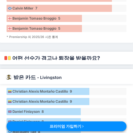
Calvin Miller 7
Benjamin Tomaso Broggio 5
Benjamin Tomaso Broggio 5
* Premiership 의 2025/26 시즌 통계
어떤 선수가 경고나 퇴장을 받을까요?
받은 카드
-
Livingston
Christian Alexis Montaño Castillo 9
Christian Alexis Montaño Castillo 9
Daniel Finlayson 8
Daniel Finlayson 8
프리미엄 가입하기
Macauley Tait 8