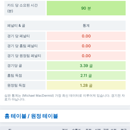
카드 당 소요된 시간
90 분
(분)
페널티 & 골
통계
경기 당 페널티
0.00
경기 당 홈팀 페널티
0.00
경기 당 원정팀 페널티
0.00
경기당 골
3.39 골
홈팀 득점
2.11 골
원정팀 득점
1.28 골
심판 통계는 (Michael MacDermid) 가장 최신 데이터로 이루어져 있습니다. 경기전 자
료가 아닙니다.
홈 테이블 / 원정 테이블
팀
경기
승률 %
득점
실점
골득
승점
평균