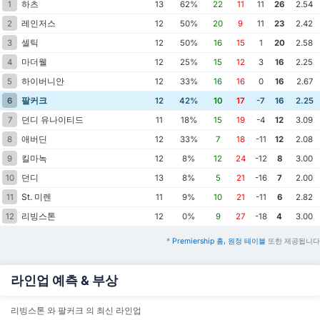
하츠
1
13
62%
22
11
11
26
2.54
레인저스
2
12
50%
20
9
11
23
2.42
셀틱
3
12
50%
16
15
1
20
2.58
마더웰
4
12
25%
15
12
3
16
2.25
하이버니안
5
12
33%
16
16
0
16
2.67
팔커크
6
12
42%
10
17
-7
16
2.25
던디 유나이티드
7
11
18%
15
19
-4
12
3.09
애버딘
8
12
33%
7
18
-11
12
2.08
킬마녹
9
12
8%
12
24
-12
8
3.00
던디
10
13
8%
5
21
-16
7
2.00
St. 미렌
11
11
9%
10
21
-11
6
2.82
리빙스톤
12
12
0%
9
27
-18
4
3.00
*
Premiership 홈, 원정 테이블
또한 제공됩니다
라인업 예측 & 부상
리빙스톤 와 팔커크 의 최신 라인업