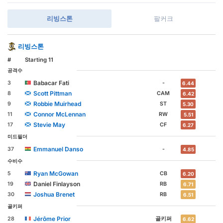
리빙스톤
팔커크
리빙스톤
#
Starting 11
공격수
Babacar Fati
3
-
6.44
Scott Pittman
8
CAM
6.42
Robbie Muirhead
9
ST
5.30
Connor McLennan
11
RW
5.51
Stevie May
17
CF
6.27
미드필더
Emmanuel Danso
37
-
4.85
수비수
Ryan McGowan
5
CB
6.20
Daniel Finlayson
19
RB
6.71
Joshua Brenet
30
RB
6.51
골키퍼
Jérôme Prior
28
골키퍼
6.62