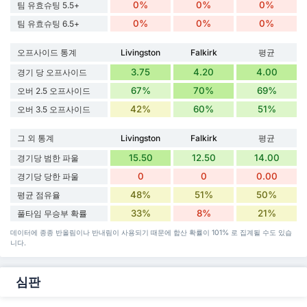
0%
0%
0%
팀 유효슈팅 5.5+
0%
0%
0%
팀 유효슈팅 6.5+
오프사이드 통계
Livingston
Falkirk
평균
3.75
4.20
4.00
경기 당 오프사이드
67%
70%
69%
오버 2.5 오프사이드
42%
60%
51%
오버 3.5 오프사이드
그 외 통계
Livingston
Falkirk
평균
15.50
12.50
14.00
경기당 범한 파울
0
0
0.00
경기당 당한 파울
48%
51%
50%
평균 점유율
33%
8%
21%
풀타임 무승부 확률
데이터에 종종 반올림이나 반내림이 사용되기 때문에 합산 확률이 101% 로 집계될 수도 있습
니다.
심판