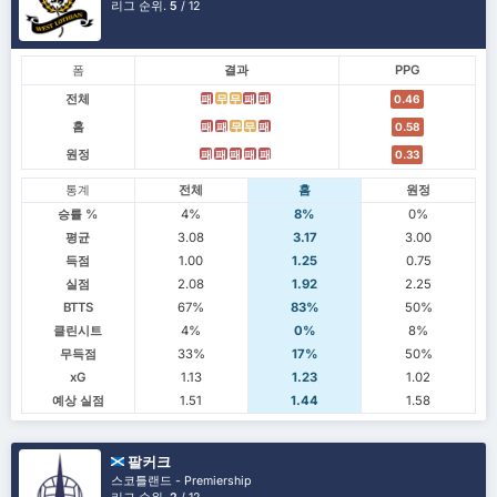
리그 순위.
5
/ 12
폼
결과
PPG
전체
패
무
무
패
패
0.46
홈
패
패
무
무
패
0.58
원정
패
패
패
패
패
0.33
통계
전체
홈
원정
승률 %
4%
8%
0%
평균
3.08
3.17
3.00
득점
1.00
1.25
0.75
실점
2.08
1.92
2.25
BTTS
67%
83%
50%
클린시트
4%
0%
8%
무득점
33%
17%
50%
xG
1.13
1.23
1.02
예상 실점
1.51
1.44
1.58
팔커크
스코틀랜드 - Premiership