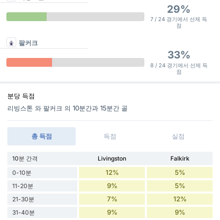
29%
7 / 24 경기에서 선제 득
점
팔커크
33%
8 / 24 경기에서 선제 득
점
분당 득점
리빙스톤 와 팔커크 의 10분간과 15분간 골
총 득점
득점
실점
10분 간격
Livingston
Falkirk
12%
5%
0-10분
9%
5%
11-20분
7%
12%
21-30분
9%
9%
31-40분