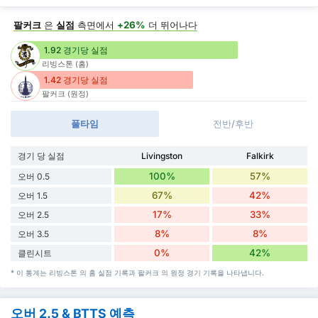
팔커크
은
실점
측면에서
+26%
더 뛰어나다
1.92 경기당 실점
리빙스톤 (홈)
1.42 경기당 실점
팔커크 (원정)
풀타임
전반/후반
경기 당 실점
Livingston
Falkirk
100%
57%
오버 0.5
67%
42%
오버 1.5
17%
33%
오버 2.5
8%
8%
오버 3.5
0%
42%
클린시트
* 이 통계는 리빙스톤 의 홈 실점 기록과 팔커크 의 원정 경기 기록을 나타냅니다.
오버 2.5 & BTTS 예측