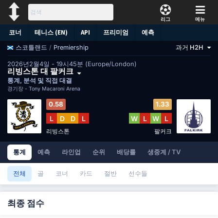
리그
메뉴
코너
테니스 (EN)
API
프리미엄
예측
/
Premiership
과거 H2H
스코틀랜드
2026년2월4일 - 19시45분 (Europe/London)
리빙스톤 대 팔커크
통계, 분석 및 직접 대결
경기장 -
Tony Macaroni Arena
0.58
1.33
L
D
D
L
W
L
W
L
리빙스톤
팔커크
통계
예측
라인업
순위
배당률
생중계 / TV
전체
골
코너
카드
절반
선수들
최종 점수