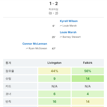
1
-
2
하프타임
(0 - 2)
Kyrell Wilson
Louie Marsh
6'
Louie Marsh
Barney Stewart
25'
Connor McLennan
Ryan McGowan
47'
통계
Livingston
Falkirk
점유율
44%
56%
슈팅
9
14
카드
N/A
N/A
코너
6
4
반칙
16
14