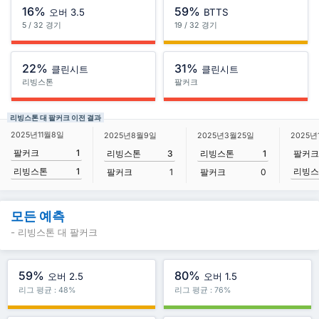
16%
59%
오버 3.5
BTTS
5 / 32 경기
19 / 32 경기
22%
31%
클린시트
클린시트
리빙스톤
팔커크
리빙스톤 대 팔커크 이전 결과
2025년11월8일
2025년8월9일
2025년3월25일
2025년
팔커크
1
리빙스톤
3
리빙스톤
1
팔커크
리빙스
리빙스톤
1
팔커크
1
팔커크
0
모든 예측
- 리빙스톤 대 팔커크
59%
80%
오버 2.5
오버 1.5
리그 평균 : 48%
리그 평균 : 76%