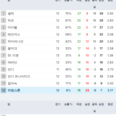
실
셀틱
1
12
75%
27
8
19
28
2.92
하츠
2
12
67%
25
9
16
28
2.83
마더웰
3
12
67%
22
5
17
27
2.25
레인저스
4
12
58%
17
8
9
25
2.08
하이버니안
5
12
42%
22
12
10
20
2.83
팔커크
6
12
33%
17
14
3
17
2.58
St. 미렌
7
13
31%
8
10
-2
17
1.38
애버딘
8
12
33%
19
15
4
16
2.83
던디
9
11
45%
14
16
-2
16
2.73
던디 유나이티드
10
12
25%
13
18
-5
13
2.58
킬마녹
11
12
17%
11
19
-8
9
2.50
리빙스톤
12
12
8%
15
23
-8
7
3.17
팀
경기
승률 %
득점
실점
골득
승점
평균
실