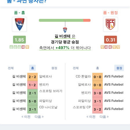
폼 - 과연 승자는?
폼 - 홈
폼 - 원정
길 비센테
은
1.85
0.31
경기당 평균 승점
승
승
승
패
무
무
패
패
무
무
측면에서
+497%
더 뛰어나다
전체
홈
원정
전체
홈
원정
길 비센테
알베르사
CD 톤델라
AVS Futebol
2 - 2
0 - 0
길 비센테
벤피카
알베르사
AVS Futebol
1 - 2
0 - 0
스포르팅 브라가
길 비센테
벤피카
AVS Futebol
2 - 1
3 - 0
길 비센테
파말리상
파말리상
AVS Futebol
5 - 0
3 - 1
CD 나시오날
스포르팅 CP
길 비센테
AVS Futebol
2 - 1
3 - 2
이전
다음
이전
다음