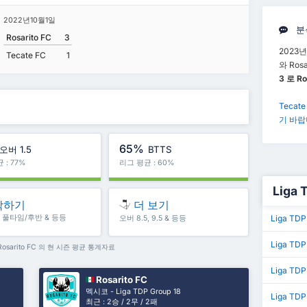
2022년10월1일
분
Rosarito FC
3
2023년4
Tecate FC
1
와 Ros
3 로 R
Tecat
기 바랍
65%
오버 1.5
BTTS
 : 77%
리그 평균 : 60%
Liga 
작하기
더 보기
5, 풀타임/후반 & 등등
Liga TD
오버 8.5, 9.5 & 등등
Liga TDP
 Rosarito FC 의 현 시즌 평균 통계자료
Liga TD
Rosarito FC
멕시코 - Liga TDP Group 18
Liga TDP
최근 : 2승 / 2무 / 2패