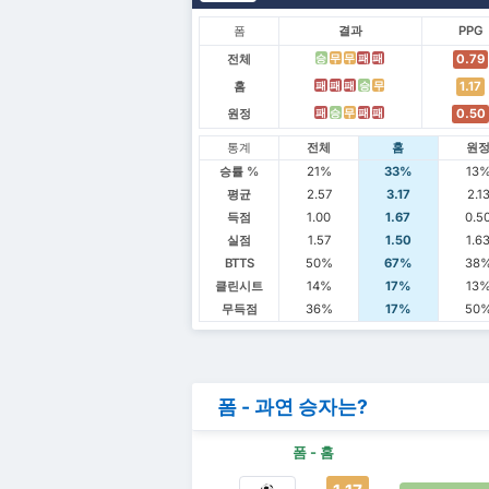
폼
결과
PPG
전체
0.79
승
무
무
패
패
홈
1.17
패
패
패
승
무
원정
0.50
패
승
무
패
패
통계
전체
홈
원
승률 %
21%
33%
13
평균
2.57
3.17
2.1
득점
1.00
1.67
0.5
실점
1.57
1.50
1.6
BTTS
50%
67%
38
클린시트
14%
17%
13
무득점
36%
17%
50
폼 - 과연 승자는?
폼 - 홈