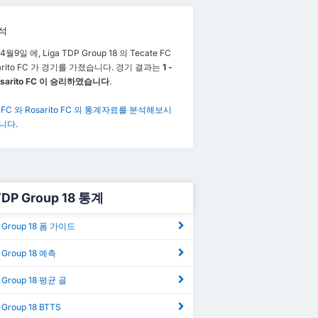
석
월9일 에, Liga TDP Group 18 의 Tecate FC
arito FC 가 경기를 가졌습니다. 경기 결과는
1 -
osarito FC 이 승리하였습니다
.
e FC 와 Rosarito FC 의 통계자료를 분석해보시
니다.
TDP Group 18 통계
P Group 18 폼 가이드
 Group 18 예측
P Group 18 평균 골
 Group 18 BTTS