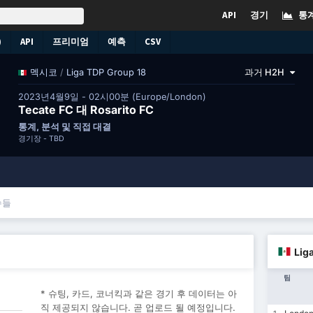
API
경기
통
)
API
프리미엄
예측
CSV
/
Liga TDP Group 18
과거 H2H
멕시코
2023년4월9일 - 02시00분 (Europe/London)
Tecate FC 대 Rosarito FC
통계, 분석 및 직접 대결
경기장 -
TBD
수들
Lig
팀
* 슈팅, 카드, 코너킥과 같은 경기 후 데이터는 아
직 제공되지 않습니다. 곧 업로드 될 예정입니다.