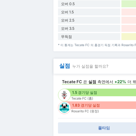
오버 0.5
오버 1.5
오버 2.5
오버 3.5
무득점
* 이 통계는 Tecate FC 의 홈경기 득점 기록과 Rosari
실점
누가 실점을 할까요?
Tecate FC
은
실점
측면에서
+22%
더 
1.5 경기당 실점
Tecate FC (홈)
1.83 경기당 실점
Rosarito FC (원정)
풀타임