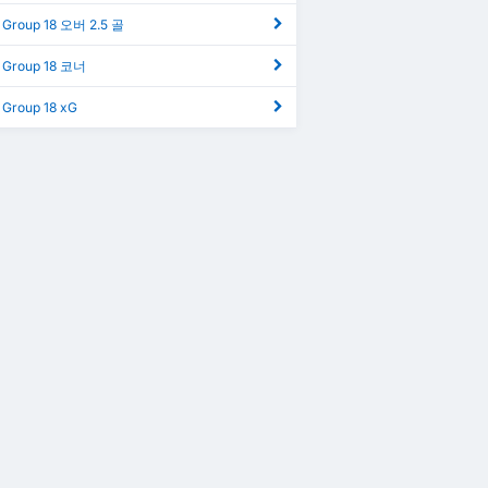
 Group 18 오버 2.5 골
 Group 18 코너
 Group 18 xG