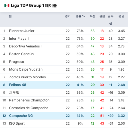
Liga TDP Group 1 테이블
팀
경기
승률 %
득점
실점
골득
평균
실
Pioneros Junior
1
22
73%
58
18
40
3.45
Inter Playa II
2
22
73%
50
22
28
3.27
Deportiva Venados II
3
22
64%
47
13
34
2.73
Boston Cancún
4
22
59%
43
23
20
3.00
Progreso
5
22
50%
43
25
18
3.09
Mons Calpe Yucatán
6
22
55%
26
17
9
1.95
Zorros Puerto Morelos
7
22
45%
31
19
12
2.27
Felinos 48
8
22
41%
29
30
-1
2.68
체투말
9
22
36%
26
42
-16
3.09
Pampaneros Champotón
10
22
23%
28
42
-14
3.18
Corsarios de Campeche
11
22
23%
17
41
-24
2.64
Campeche NG
12
22
14%
22
51
-29
3.32
ISG Sport
13
22
9%
12
43
-31
2.50