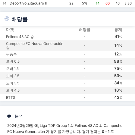
Deportivo Zitácuaro II
14
22
5%
14
60
-46
3.36
배당률
마켓
배당률
통계
-
41
Felinos 48 AC 승
%
Campeche FC Nueva Generación
-
14
%
승
-
12
무승부
%
-
98
오버 0.5
%
-
75
오버 1.5
%
-
53
오버 2.5
%
-
34
오버 3.5
%
-
18
오버 4.5
%
-
43
BTTS
%
분석
2024년3월29일 에, Liga TDP Group 1 의 Felinos 48 AC 와 Campeche
FC Nueva Generación 가 경기를 가졌습니다. 경기 결과는
0 - 1 로