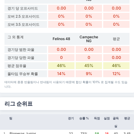
0.00
0.00
0.00
경기 당 오프사이드
0%
0%
0%
오버 2.5 오프사이드
0%
0%
0%
오버 3.5 오프사이드
그 외 통계
Campeche
Felinos 48
평균
NG
0.00
0.00
0.00
경기당 범한 파울
0
0
0.00
경기당 당한 파울
46%
45%
46%
평균 점유율
14%
9%
12%
풀타임 무승부 확률
데이터에 종종 반올림이나 반내림이 사용되기 때문에 합산 확률이 101% 로 집계될 수도 있습
니다.
리그 순위표
팀
경기
승률 %
득점
실점
골득
평균
실
Pioneros Junior
1
22
73%
58
18
40
3.45