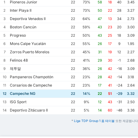
Pioneros Junior
1
22
73%
58
18
40
3.45
Inter Playa II
2
22
73%
50
22
28
3.27
Deportiva Venados II
3
22
64%
47
13
34
2.73
Boston Cancún
4
22
59%
43
23
20
3.00
Progreso
5
22
50%
43
25
18
3.09
Mons Calpe Yucatán
6
22
55%
26
17
9
1.95
Zorros Puerto Morelos
7
22
45%
31
19
12
2.27
Felinos 48
8
22
41%
29
30
-1
2.68
체투말
9
22
36%
26
42
-16
3.09
Pampaneros Champotón
10
22
23%
28
42
-14
3.18
Corsarios de Campeche
11
22
23%
17
41
-24
2.64
Campeche NG
12
22
14%
22
51
-29
3.32
ISG Sport
13
22
9%
12
43
-31
2.50
Deportivo Zitácuaro II
14
22
5%
14
60
-46
3.36
*
Liga TDP Group 1 폼 테이블
또한 제공됩니다