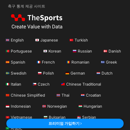
축구 통계 제공 사이트
English
Japanese
Turkish
Portuguese
Korean
Russian
Danish
Spanish
French
Romanian
Greek
Swedish
Polish
German
Dutch
Italian
Czech
Chinese Traditional
Chinese Simplified
Thai
Croatian
Indonesian
Norwegian
Hungarian
Vietnamese
Bulgarian
Serbian
프리미엄 가입하기
Arabic