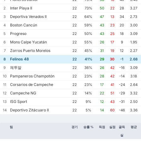
Inter Playa II
2
22
73%
50
22
28
3.27
Deportiva Venados II
3
22
64%
47
13
34
2.73
Boston Cancún
4
22
59%
43
23
20
3.00
Progreso
5
22
50%
43
25
18
3.09
Mons Calpe Yucatán
6
22
55%
26
17
9
1.95
Zorros Puerto Morelos
7
22
45%
31
19
12
2.27
Felinos 48
8
22
41%
29
30
-1
2.68
체투말
9
22
36%
26
42
-16
3.09
Pampaneros Champotón
10
22
23%
28
42
-14
3.18
Corsarios de Campeche
11
22
23%
17
41
-24
2.64
Campeche NG
12
22
14%
22
51
-29
3.32
ISG Sport
13
22
9%
12
43
-31
2.50
Deportivo Zitácuaro II
14
22
5%
14
60
-46
3.36
팀
경기
승률 %
득점
실점
골득
평균
실