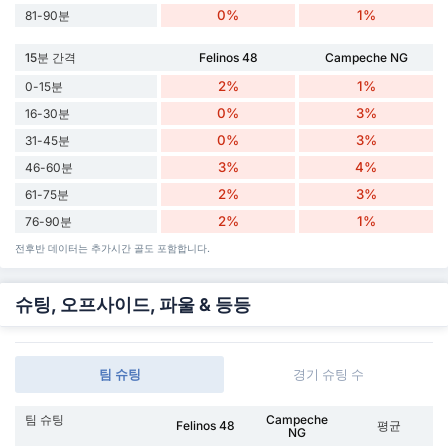
0%
1%
81-90분
15분 간격
Felinos 48
Campeche NG
2%
1%
0-15분
0%
3%
16-30분
0%
3%
31-45분
3%
4%
46-60분
2%
3%
61-75분
2%
1%
76-90분
전후반 데이터는 추가시간 골도 포함합니다.
슈팅, 오프사이드, 파울 & 등등
팀 슈팅
경기 슈팅 수
팀 슈팅
Campeche
Felinos 48
평균
NG