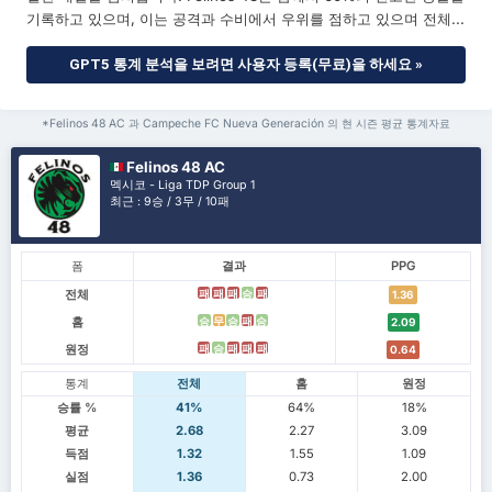
기록하고 있으며, 이는 공격과 수비에서 우위를 점하고 있으며 전체...
GPT5 통계 분석을 보려면 사용자 등록(무료)을 하세요 »
*Felinos 48 AC 과 Campeche FC Nueva Generación 의 현 시즌 평균 통계자료
Felinos 48 AC
멕시코 - Liga TDP Group 1
최근 : 9승 / 3무 / 10패
폼
결과
PPG
전체
패
패
패
승
패
1.36
홈
승
무
승
패
승
2.09
원정
패
승
패
패
패
0.64
통계
전체
홈
원정
승률 %
41%
64%
18%
평균
2.68
2.27
3.09
득점
1.32
1.55
1.09
실점
1.36
0.73
2.00