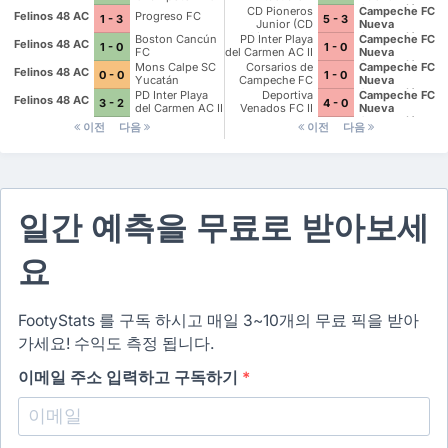
Generación
CD Pioneros
Campeche FC
Felinos 48 AC
Progreso FC
1 - 3
5 - 3
Junior (CD
Nueva
Pioneros de
Generación
Boston Cancún
PD Inter Playa
Campeche FC
Felinos 48 AC
1 - 0
1 - 0
Cancún II)
FC
del Carmen AC II
Nueva
Generación
Mons Calpe SC
Corsarios de
Campeche FC
Felinos 48 AC
0 - 0
1 - 0
Yucatán
Campeche FC
Nueva
Generación
PD Inter Playa
Deportiva
Campeche FC
Felinos 48 AC
3 - 2
4 - 0
del Carmen AC II
Venados FC II
Nueva
Generación
이전
다음
이전
다음
일간 예측을 무료로 받아보세
요
FootyStats 를 구독 하시고 매일 3~10개의 무료 픽을 받아
가세요! 수익도 측정 됩니다.
이메일 주소 입력하고 구독하기
*