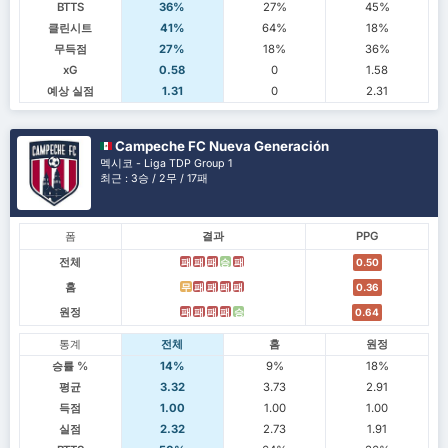
BTTS
36%
27%
45%
클린시트
41%
64%
18%
무득점
27%
18%
36%
xG
0.58
0
1.58
예상 실점
1.31
0
2.31
Campeche FC Nueva Generación
멕시코 - Liga TDP Group 1
최근 : 3승 / 2무 / 17패
폼
결과
PPG
전체
패
패
패
승
패
0.50
홈
무
패
패
패
패
0.36
원정
패
패
패
패
승
0.64
통계
전체
홈
원정
승률 %
14%
9%
18%
평균
3.32
3.73
2.91
득점
1.00
1.00
1.00
실점
2.32
2.73
1.91