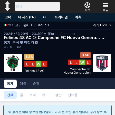
리그
메뉴
코너
테니스 (EN)
API
프리미엄
예측
/
Liga TDP Group 1
과거 H2H
멕시코
2024년3월29일 - 23시00분 (Europe/London)
Felinos 48 AC 대 Campeche FC Nueva Generación
통계, 분석 및 직접 대결
경기장 -
TBD
0.50
1.36
L
L
W
L
L
L
W
L
Campeche FC
Felinos 48 AC
Nueva Generación
통계
예측
순위
전체
골
코너
카드
절반
선수들
이 경기는 이미 종료된 컵게임이거나 시즌 초반 경기 입니다. 경기 종료 후