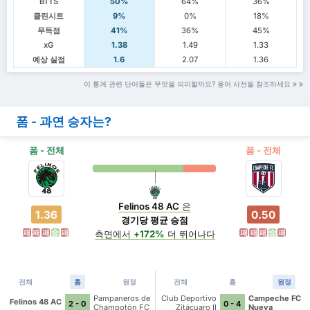
BTTS
50%
64%
36%
클린시트
9%
0%
18%
무득점
41%
36%
45%
xG
1.38
1.49
1.33
예상 실점
1.6
2.07
1.36
이 통계 관련 단어들은 무엇을 의미할까요? 용어 사전을 참조하세요
폼 - 과연 승자는?
폼 - 전체
폼 - 전체
Felinos 48 AC
은
1.36
0.50
경기당 평균 승점
패
패
패
승
패
패
패
패
승
패
측면에서
+172%
더 뛰어나다
전체
홈
원정
전체
홈
원정
Pampaneros de
Club Deportivo
Campeche FC
Felinos 48 AC
2 - 0
0 - 4
Champotón FC
Zitácuaro II
Nueva