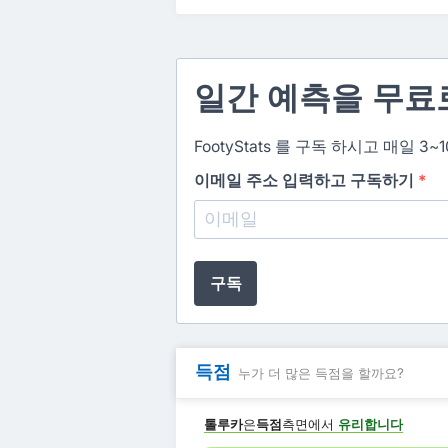
일간 예측을 무료
FootyStats 를 구독 하시고 매일
이메일 주소 입력하고 구독하기
*
구독
득점
누가 더 많은 득점을 할까요?
톨루카
은
득점
측면에서
유리합니다