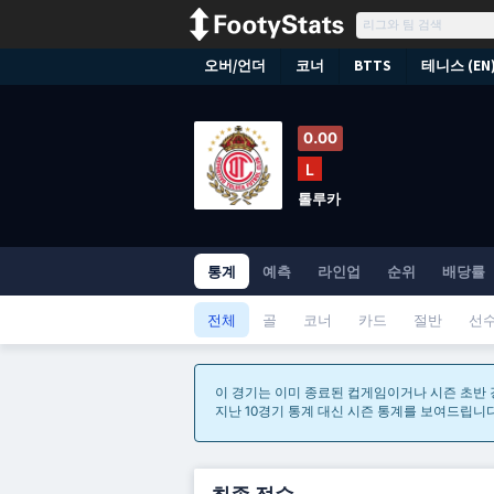
오버/언더
코너
BTTS
테니스 (EN
0.00
L
톨루카
통계
예측
라인업
순위
배당률
전체
골
코너
카드
절반
선
이 경기는 이미 종료된 컵게임이거나 시즌 초반 
지난 10경기 통계 대신 시즌 통계를 보여드립니다