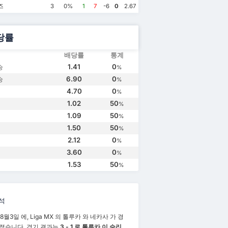
즈
3
0%
1
7
-6
0
2.67
당률
배당률
통계
1.41
0
승
%
6.90
0
승
%
4.70
0
%
1.02
50
%
1.09
50
%
1.50
50
%
2.12
0
%
3.60
0
%
1.53
50
%
월2일
2023년4월30일
2022년12월27일
2022년7월2일
석
0
톨루카
3
톨루카
1
네카사
1
8월3일 에, Liga MX 의 톨루카 와 네카사 가 경
톨루카
3
0
네카사
0
네카사
0
졌습니다. 경기 결과는
3 - 1 로 톨루카 이 승리