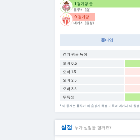
1 경기당 골
톨루카 (홈)
0 경기당
네카사 (원정)
풀타임
경기 평균 득점
오버 0.5
오버 1.5
오버 2.5
오버 3.5
무득점
* 이 통계는 톨루카 의 홈경기 득점 기록과 네카사 의 원
실점
누가 실점을 할까요?