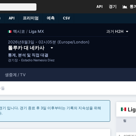
API
경기
통
)
API
프리미엄
예측
CSV
/
Liga MX
과거 H2H
멕시코
2026년8월3일 - 02시05분 (Europe/London)
톨루카 대 네카사
통계, 분석 및 직접 대결
경기장 -
Estadio Nemesio Díez
생중계 / TV
수들
경기 입니다. 경기 종료 후 3일 이후부터는 기록의 지속성을 위해
Li
.
팀