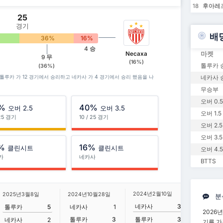
후아레
18
25
경기
배
36%
16%
4 승
마켓
Necaxa
9 무
(16%)
톨루카 
(36%)
네카사 
, 톨루카 가 12 경기에서 승리하고 네카사 가 4 경기에서 승리 했음을 나
무승부
오버 0.5
%
40%
오버 2.5
오버 3.5
오버 1.5
 25 경기
10 / 25 경기
오버 2.5
오버 3.5
%
16%
클린시트
클린시트
오버 4.5
카
네카사
BTTS
2024년2월10일
2023년7
2025년3월8일
2024년10월28일
분
네카사
3
톨루카
톨루카
5
네카사
1
2026년
톨루카
3
톨루카
3
네카사
네카사
2
기를 가