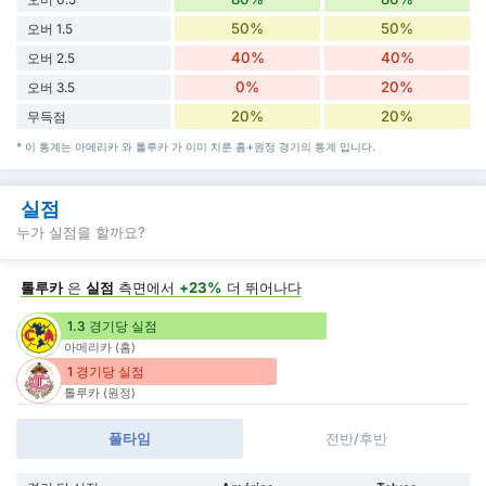
50%
50%
오버 1.5
40%
40%
오버 2.5
0%
20%
오버 3.5
20%
20%
무득점
* 이 통계는 아메리카 와 톨루카 가 이미 치룬 홈+원정 경기의 통계 입니다.
실점
누가 실점을 할까요?
톨루카
은
실점
측면에서
+23%
더 뛰어나다
1.3 경기당 실점
아메리카 (홈)
1 경기당 실점
톨루카 (원정)
풀타임
전반/후반