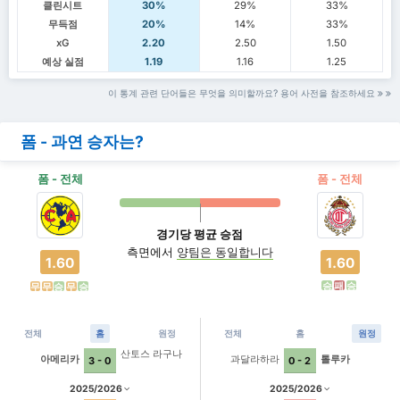
클린시트
30%
29%
33%
무득점
20%
14%
33%
xG
2.20
2.50
1.50
예상 실점
1.19
1.16
1.25
이 통계 관련 단어들은 무엇을 의미할까요? 용어 사전을 참조하세요
폼 - 과연 승자는?
폼 - 전체
폼 - 전체
경기당 평균 승점
측면에서
양팀은 동일합니다
1.60
1.60
승
패
승
무
무
승
무
승
전체
홈
원정
전체
홈
원정
산토스 라구나
아메리카
과달라하라
톨루카
3 - 0
0 - 2
2025/2026
2025/2026