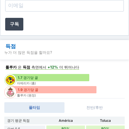
구독
득점
누가 더 많은 득점을 할까요?
톨루카
은
득점
측면에서
+12%
더 뛰어나다
1.7 경기당 골
아메리카 (홈)
1.9 경기당 골
톨루카 (원정)
풀타임
전반/후반
경기 평균 득점
América
Toluca
80%
80%
오버 0.5