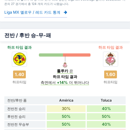
즌의 27 경기에서 총 124 개의 카드가 나왔습니다.
Liga MX 옐로우 / 레드 카드 통계
전반 / 후반 승-무-패
하프 타임 결과
하프 타임 결과
톨루카
은
1.40
1.60
하프 타임 결과
하프타임
하프타임
측면에서
+14%
더 뛰어나다
전반/후반 폼
América
Toluca
30%
40%
전반전 승리
50%
50%
후반전 승리
50%
40%
전반전 무승부