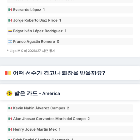
Everardo López 1
Jorge Roberto Díaz Price 1
Edgar Iván López Rodríguez 1
Franco Agustín Romero 0
* Liga MX 의 2026/27 시즌 통계
어떤 선수가 경고나 퇴장을 받을까요?
받은 카드
-
América
Kevin Nahin Álvarez Campos 2
Alan Jhosué Cervantes Marín del Campo 2
Henry Josué Martín Mex 1
Erick Daniel Sánchez Ocegueda 1