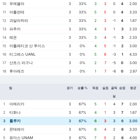
푸에블라
10
3
33%
3
3
0
4
2.00
아틀란테
11
3
33%
5
5
0
4
3.33
과달라하라
12
3
33%
2
3
-1
4
1.67
파추카
13
3
33%
4
3
1
3
2.33
레온
14
3
33%
3
4
-1
3
2.33
아틀레티코 산 루이스
15
3
0%
4
5
-1
2
3.00
티그레스 UANL
16
3
0%
5
8
-3
1
4.33
산토스 라구나
17
3
0%
2
7
-5
0
3.00
후아레즈
18
3
0%
1
7
-6
0
2.67
팀
경기
승률 %
득점
실점
골득
승점
평균
실
아메리카
1
3
67%
5
1
4
7
2.00
티화나
2
3
67%
4
1
3
7
1.67
톨루카
3
3
67%
6
3
3
6
3.00
몬테레이
4
3
67%
6
4
2
6
3.33
퓨마스 UNAM
5
3
67%
7
5
2
6
4.00