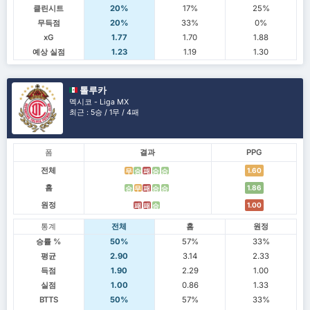
클린시트
20%
17%
25%
무득점
20%
33%
0%
xG
1.77
1.70
1.88
예상 실점
1.23
1.19
1.30
톨루카
멕시코 - Liga MX
최근 : 5승 / 1무 / 4패
폼
결과
PPG
전체
1.60
무
승
패
승
승
홈
1.86
승
무
패
승
승
원정
1.00
패
패
승
통계
전체
홈
원정
승률 %
50%
57%
33%
평균
2.90
3.14
2.33
득점
1.90
2.29
1.00
실점
1.00
0.86
1.33
BTTS
50%
57%
33%