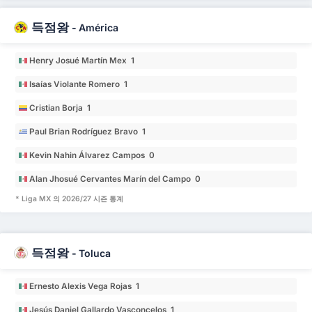
득점왕
-
América
Henry Josué Martín Mex 1
Isaías Violante Romero 1
Cristian Borja 1
Paul Brian Rodríguez Bravo 1
Kevin Nahin Álvarez Campos 0
Alan Jhosué Cervantes Marín del Campo 0
* Liga MX 의 2026/27 시즌 통계
득점왕
-
Toluca
Ernesto Alexis Vega Rojas 1
Jesús Daniel Gallardo Vasconcelos 1