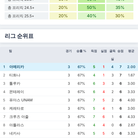
20%
50%
35%
총 프리킥 24.5+
20%
40%
30%
총 프리킥 25.5+
리그 순위표
팀
경기
승률 %
득점
실점
골득
승점
평균
실
아메리카
1
3
67%
5
1
4
7
2.00
티화나
2
3
67%
4
1
3
7
1.67
톨루카
3
3
67%
6
3
3
6
3.00
몬테레이
4
3
67%
6
4
2
6
3.33
퓨마스 UNAM
5
3
67%
7
5
2
6
4.00
케레타로
6
3
67%
5
4
1
6
3.00
크루즈 아줄
7
3
67%
7
6
1
6
4.33
아틀라스
8
3
67%
4
4
0
6
2.67
네카사
9
3
67%
5
5
0
6
3.33