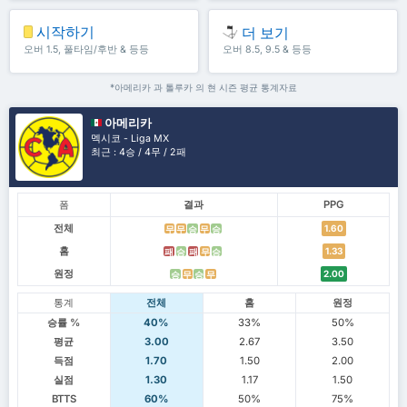
시작하기
더 보기
오버 1.5, 풀타임/후반 & 등등
오버 8.5, 9.5 & 등등
*아메리카 과 톨루카 의 현 시즌 평균 통계자료
아메리카
멕시코 - Liga MX
최근 : 4승 / 4무 / 2패
폼
결과
PPG
전체
1.60
무
무
승
무
승
홈
1.33
패
승
패
무
승
원정
2.00
승
무
승
무
통계
전체
홈
원정
승률 %
40%
33%
50%
평균
3.00
2.67
3.50
득점
1.70
1.50
2.00
실점
1.30
1.17
1.50
BTTS
60%
50%
75%