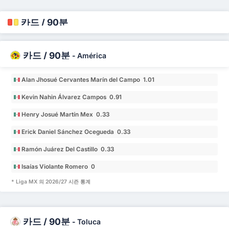
카드 / 90분
카드 / 90분
-
América
Alan Jhosué Cervantes Marín del Campo 1.01
Kevin Nahin Álvarez Campos 0.91
Henry Josué Martín Mex 0.33
Erick Daniel Sánchez Ocegueda 0.33
Ramón Juárez Del Castillo 0.33
Isaías Violante Romero 0
* Liga MX 의 2026/27 시즌 통계
카드 / 90분
-
Toluca