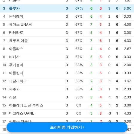
티화나
2
3
67%
4
1
3
7
1.67
톨루카
3
3
67%
6
3
3
6
3.00
몬테레이
4
3
67%
6
4
2
6
3.33
퓨마스 UNAM
5
3
67%
7
5
2
6
4.00
케레타로
6
3
67%
5
4
1
6
3.00
크루즈 아줄
7
3
67%
7
6
1
6
4.33
아틀라스
8
3
67%
4
4
0
6
2.67
네카사
9
3
67%
5
5
0
6
3.33
푸에블라
10
3
33%
3
3
0
4
2.00
아틀란테
11
3
33%
5
5
0
4
3.33
과달라하라
12
3
33%
2
3
-1
4
1.67
파추카
13
3
33%
4
3
1
3
2.33
레온
14
3
33%
3
4
-1
3
2.33
아틀레티코 산 루이스
15
3
0%
4
5
-1
2
3.00
티그레스 UANL
16
3
0%
5
8
-3
1
4.33
산토스 라구나
17
3
0%
2
7
-5
0
3.00
프리미엄 가입하기
후아레즈
18
3
0%
1
7
-6
0
2.67