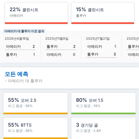
22%
15%
클린시트
클린시트
아메리카
톨루카
아메리카 대 톨루카 이전 결과
2026년4월19일
2025년11월9일
2025년7월21일
2025년
아메리카
2
톨루카
2
아메리카
1
톨루카
톨루카
3
톨루카
1
아메리카
0
아메리
모든 예측
- 아메리카 대 톨루카
55%
80%
오버 2.5
오버 1.5
리그 평균 : 59%
리그 평균 : 74%
55%
3
BTTS
경기당 골
리그 평균 : 59%
리그 평균 : 2.89