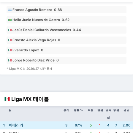
Franco Agustín Romero 0.88
Helio Junio Nunes de Castro 0.62
Jesús Daniel Gallardo Vasconcelos 0.44
Ernesto Alexis Vega Rojas 0
Everardo López 0
Jorge Roberto Díaz Price 0
* Liga MX 의 2026/27 시즌 통계
Liga MX 테이블
팀
경기
승률 %
득점
실점
골득
승점
평균
실
아메리카
1
3
67%
5
1
4
7
2.00