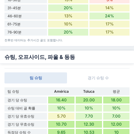
20%
14%
31-45분
13%
24%
46-60분
10%
17%
61-75분
20%
17%
76-90분
전후반 데이터는 추가시간 골도 포함합니다.
슈팅, 오프사이드, 파울 & 등등
팀 슈팅
경기 슈팅 수
팀 슈팅
América
Toluca
평균
16.40
20.00
18.00
경기 당 슈팅
10%
10%
10%
슈팅 대비 골 확률
5.70
7.70
7.00
경기 당 유효슈팅
10.70
12.30
12.00
경기 당 무효슈팅
9.65
10.53
10
득점당 슈팅 수