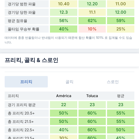
10.40
12.20
11.00
경기당 범한 파울
12.3
11.1
12.00
경기당 당한 파울
56%
62%
59%
평균 점유율
40%
10%
25%
풀타임 무승부 확률
데이터에 종종 반올림이나 반내림이 사용되기 때문에 합산 확률이 101% 로 집계될 수도 있습
니다.
프리킥, 골킥 & 스로인
프리킥
골킥
스로인
프리킥
América
Toluca
평균
22
23
23
경기 프리킥 평균
50%
60%
55%
총 프리킥 20.5+
50%
60%
55%
총 프리킥 21.5+
40%
60%
50%
총 프리킥 22.5+
30%
60%
45%
총 프리킥 23.5+