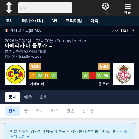
리그
메뉴
코너
테니스 (EN)
API
프리미엄
예측
/
Liga MX
과거 H2H
멕시코
2026년11월1일 - 03시00분 (Europe/London)
아메리카 대 톨루카
통계, 분석 및 직접 대결
경기장 -
Estadio Azteca
1.60
1.60
D
W
D
W
W
L
W
W
아메리카
톨루카
통계
예측
순위
전체
골
코너
카드
절반
선수들
이른 시즌의 경기이기 때문에 최근 10개의 통계 수치를 나타냅니다.
시즌
통계 보기