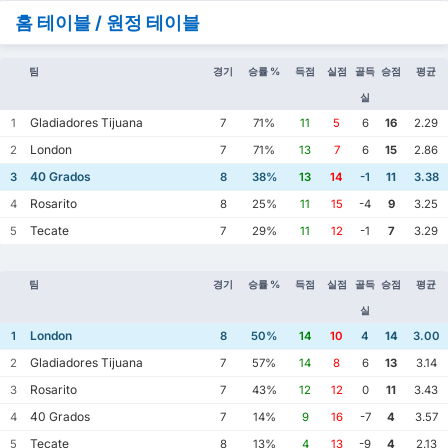
홈 테이블 / 원정 테이블
팀
경기
승률 %
득점
실점
골득
승점
평균
실
Gladiadores Tijuana
1
7
71%
11
5
6
16
2.29
London
2
7
71%
13
7
6
15
2.86
40 Grados
3
8
38%
13
14
-1
11
3.38
Rosarito
4
8
25%
11
15
-4
9
3.25
Tecate
5
7
29%
11
12
-1
7
3.29
팀
경기
승률 %
득점
실점
골득
승점
평균
실
London
1
8
50%
14
10
4
14
3.00
Gladiadores Tijuana
2
7
57%
14
8
6
13
3.14
Rosarito
3
7
43%
12
12
0
11
3.43
40 Grados
4
7
14%
9
16
-7
4
3.57
Tecate
5
8
13%
4
13
-9
4
2.13