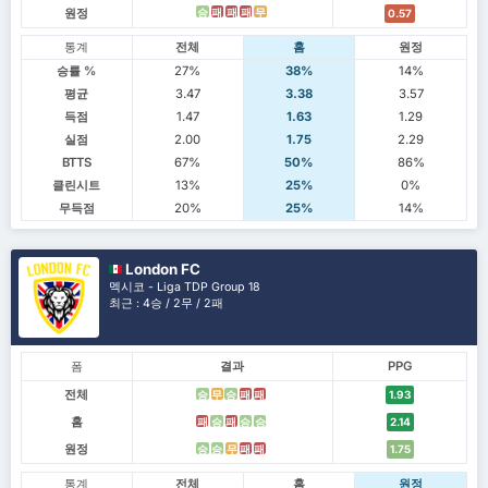
원정
승
패
패
패
무
0.57
통계
전체
홈
원정
승률 %
27%
38%
14%
평균
3.47
3.38
3.57
득점
1.47
1.63
1.29
실점
2.00
1.75
2.29
BTTS
67%
50%
86%
클린시트
13%
25%
0%
무득점
20%
25%
14%
London FC
멕시코 - Liga TDP Group 18
최근 : 4승 / 2무 / 2패
폼
결과
PPG
전체
승
무
승
패
패
1.93
홈
패
승
패
승
승
2.14
원정
승
승
무
패
패
1.75
통계
전체
홈
원정