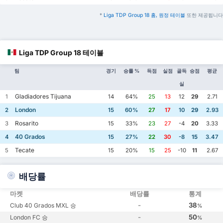
*
Liga TDP Group 18 홈, 원정 테이블
또한 제공됩니다
Liga TDP Group 18 테이블
팀
경기
승률 %
득점
실점
골득
승점
평균
실
Gladiadores Tijuana
1
14
64%
25
13
12
29
2.71
London
2
15
60%
27
17
10
29
2.93
Rosarito
3
15
33%
23
27
-4
20
3.33
40 Grados
4
15
27%
22
30
-8
15
3.47
Tecate
5
15
20%
15
25
-10
11
2.67
배당률
마켓
배당률
통계
-
38
Club 40 Grados MXL 승
%
-
50
London FC 승
%