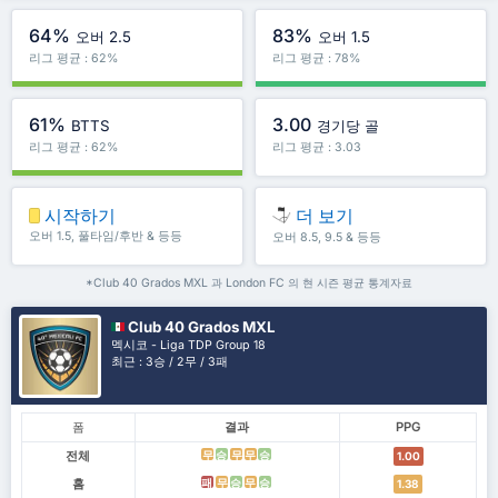
64%
83%
오버 2.5
오버 1.5
리그 평균 : 62%
리그 평균 : 78%
61%
3.00
BTTS
경기당 골
리그 평균 : 62%
리그 평균 : 3.03
시작하기
더 보기
오버 1.5, 풀타임/후반 & 등등
오버 8.5, 9.5 & 등등
*Club 40 Grados MXL 과 London FC 의 현 시즌 평균 통계자료
Club 40 Grados MXL
멕시코 - Liga TDP Group 18
최근 : 3승 / 2무 / 3패
폼
결과
PPG
전체
무
승
무
무
승
1.00
홈
패
무
승
무
승
1.38