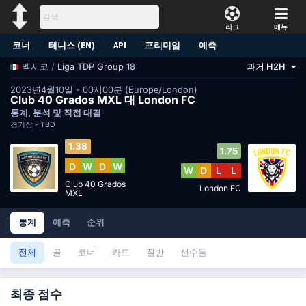
리그
메뉴
코너
테니스 (EN)
API
프리미엄
예측
/
Liga TDP Group 18
과거 H2H
멕시코
2023년4월10일 - 00시00분 (Europe/London)
Club 40 Grados MXL 대 London FC
통계, 분석 및 직접 대결
경기장 -
TBD
1.38
1.75
D
W
D
W
W
D
L
L
Club 40 Grados
London FC
MXL
통계
예측
순위
전체
골
코너
카드
절반
선수들
최종 점수