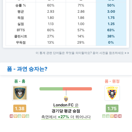
승률 %
60%
71%
50%
평균
2.93
2.86
3.00
득점
1.80
1.86
1.75
실점
1.13
1.00
1.25
BTTS
60%
57%
63%
클린시트
27%
14%
38%
무득점
13%
29%
0%
이 통계 관련 단어들은 무엇을 의미할까요? 용어 사전을 참조하세요
폼 - 과연 승자는?
폼 - 홈
폼 - 원정
London FC
은
1.38
1.75
경기당 평균 승점
패
무
승
무
승
승
승
무
패
패
측면에서
+27%
더 뛰어나다