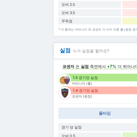
오버 2.5
오버 3.5
무득점
* 이 통계는 카타니아 와 코센자 가 이미 치룬 홈+원정 경
실점
누가 실점을 할까요?
코센자
은
실점
측면에서
+7%
더 뛰어나
1.5 경기당 실점
카타니아 (홈)
1.4 경기당 실점
코센자 (원정)
풀타임
경기 당 실점
오버 0.5