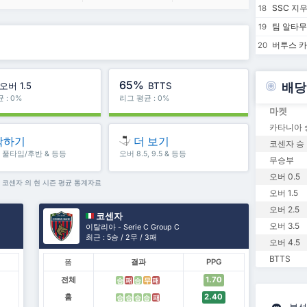
SSC 지
18
팀 알타
19
버투스 
20
65%
오버 1.5
BTTS
배당
 : 0%
리그 평균 : 0%
마켓
카타니아 
작하기
더 보기
코센자 승
5, 풀타임/후반 & 등등
오버 8.5, 9.5 & 등등
무승부
오버 0.5
 코센자 의 현 시즌 평균 통계자료
오버 1.5
오버 2.5
코센자
오버 3.5
이탈리아 - Serie C Group C
최근 : 5승 / 2무 / 3패
오버 4.5
BTTS
폼
결과
PPG
전체
1.70
승
패
승
무
패
홈
2.40
승
승
승
승
패