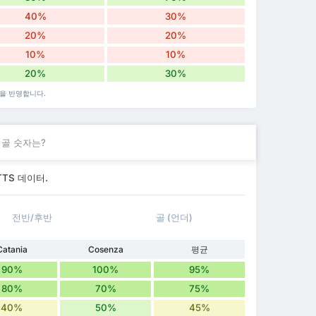
40%
30%
20%
20%
10%
10%
20%
30%
록을 반영합니다.
 골 숫자는?
TTS 데이터.
전반/후반
골 (언더)
Catania
Cosenza
평균
90%
100%
95%
80%
70%
75%
40%
50%
45%