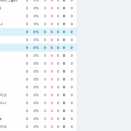
 세리그놀라
0
0%
0
0
0
0
0
8
0
0%
0
0
0
0
0
0
0%
0
0
0
0
0
나
0
0%
0
0
0
0
0
0
0%
0
0
0
0
0
0
0%
0
0
0
0
0
0
0%
0
0
0
0
0
0
0%
0
0
0
0
0
0
0%
0
0
0
0
0
0
0%
0
0
0
0
0
0
0%
0
0
0
0
0
0
0%
0
0
0
0
0
칼치오
0
0%
0
0
0
0
0
타나
0
0%
0
0
0
0
0
0
0%
0
0
0
0
0
2016년1월23일
2015년10월7일
월15일
2016년12월3일
e
0
0%
0
0
0
0
0
코센자
1
카타니아
0
아
0
코센자
1
칼치오
0
0%
0
0
0
0
0
2
카타니아
2
카타니아
1
코센자
0