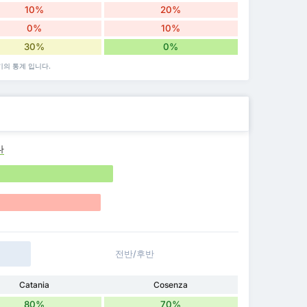
10%
20%
0%
10%
30%
0%
기의 통계 입니다.
다
전반/후반
Catania
Cosenza
80%
70%