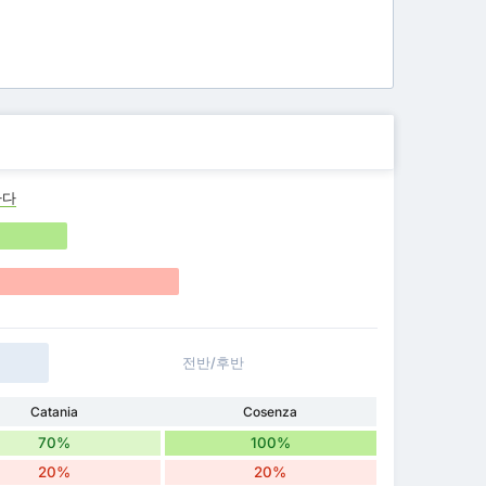
나다
전반/후반
Catania
Cosenza
70%
100%
20%
20%