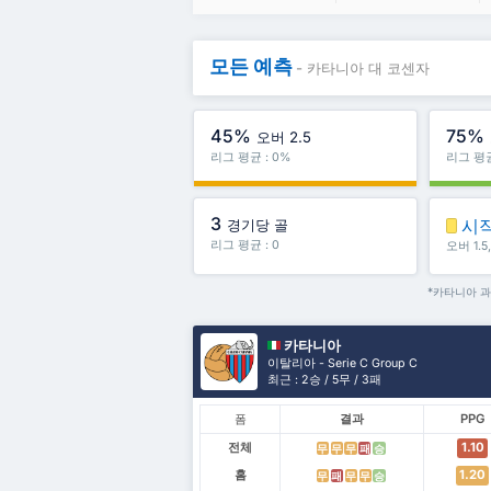
모든 예측
- 카타니아 대 코센자
45%
75%
오버 2.5
리그 평균 : 0%
리그 평균
3
시
경기당 골
리그 평균 : 0
오버 1.
*카타니아 과
카타니아
이탈리아 - Serie C Group C
최근 : 2승 / 5무 / 3패
폼
결과
PPG
전체
1.10
무
무
무
패
승
홈
1.20
무
패
무
무
승