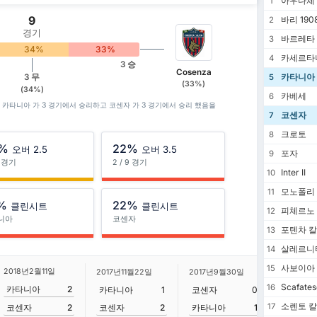
아우다체
1
9
바리 190
2
경기
바르레타
3
34%
33%
카세르타
4
3 승
Cosenza
카타니아
3 무
5
(33%)
(34%)
카베세
6
중, 카타니아 가 3 경기에서 승리하고 코센자 가 3 경기에서 승리 했음을
코센자
7
크로토
8
%
22%
오버 2.5
오버 3.5
포자
9
9 경기
2 / 9 경기
Inter II
10
모노폴리
11
%
22%
클린시트
클린시트
피체르노
12
니아
코센자
포텐차 
13
살레르니
14
사보이아
15
2018년2월11일
2017년11월22일
2017년9월30일
2017년4
Scafates
16
카타니아
2
카타니아
1
코센자
0
카타니
소렌토 
17
코센자
2
카타니아
1
코센자
코센자
2