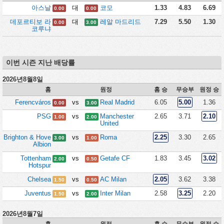
아스날
대
코모
1.33
4.83
6.69
0.00
0.00
데포르티보 라
대
레알 마드리드
7.29
5.50
1.30
0.00
3.00
코루냐
이번 시즌 지난 배당률
2026년8월8일
홈
원정
홈 승
무승부
원정 승
Ferencváros
vs
Real Madrid
6.05
5.00
1.36
0.00
3.00
PSG
vs
Manchester
2.65
3.71
2.10
1.00
2.00
United
Brighton & Hove
vs
Roma
2.25
3.30
2.65
3.00
1.00
Albion
Tottenham
vs
Getafe CF
1.83
3.45
3.02
2.00
0.50
Hotspur
Chelsea
vs
AC Milan
2.05
3.62
3.38
1.50
0.50
Juventus
vs
Inter Milan
2.58
3.25
2.20
1.50
2.00
2026년8월7일
홈
원정
홈 승
무승부
원정 승