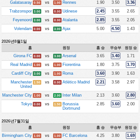
Galatasaray
vs
Rennes
1.90
3.50
3.36
0.50
1.00
Trabzonspor
vs
Udinese
2.45
3.55
2.65
3.00
0.00
Feyenoord
vs
Atalanta
2.85
3.55
2.05
3.00
0.00
Volendam
vs
Ajax
5.00
4.50
1.43
0.00
3.00
2026년8월1일
홈
원정
홈 승
무승부
원정 승
Girona FC
vs
Arsenal
3.65
3.40
1.71
0.00
3.00
Real Madrid
vs
Fiorentina
1.80
3.75
3.70
1.00
1.00
Cardiff City
vs
Roma
3.60
3.90
1.63
3.00
1.00
Manchester
vs
Atlético Madrid
2.21
3.58
2.97
1.50
0.00
United
Manchester City
vs
Inter Milan
2.13
3.60
2.80
1.00
2.00
Tokyo
vs
Borussia
2.85
3.60
2.00
0.00
1.50
Dortmund
2026년7월31일
홈
원정
홈 승
무승부
원정 승
Birmingham City
vs
FC Barcelona
4.25
3.80
1.69
1.00
1.00