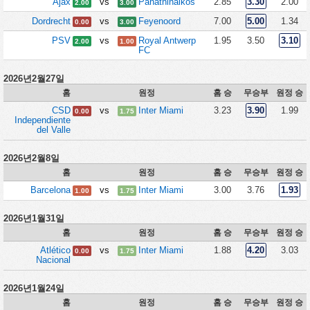
Ajax
vs
Panathinaikos
2.85
3.30
2.00
2.00
3.00
Dordrecht
vs
Feyenoord
7.00
5.00
1.34
0.00
3.00
PSV
vs
Royal Antwerp
1.95
3.50
3.10
2.00
1.00
FC
2026년2월27일
홈
원정
홈 승
무승부
원정 승
CSD
vs
Inter Miami
3.23
3.90
1.99
0.00
1.75
Independiente
del Valle
2026년2월8일
홈
원정
홈 승
무승부
원정 승
Barcelona
vs
Inter Miami
3.00
3.76
1.93
1.00
1.75
2026년1월31일
홈
원정
홈 승
무승부
원정 승
Atlético
vs
Inter Miami
1.88
4.20
3.03
0.00
1.75
Nacional
2026년1월24일
홈
원정
홈 승
무승부
원정 승