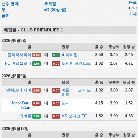
운로
선수 통계
무득점
배
무
xG (예상 골)
기대
급여
배당률 - CLUB FRIENDLIES 1
2026년8월8일
홈
원정
홈 승
무승부
원정 승
갈라타사라이
대
비야레알
2.50
3.45
2.45
0.50
3.00
FC 바르셀로나
대
노팅햄 포레스트
1.82
2.87
4.71
3.00
0.00
2026년8월9일
홈
원정
홈 승
무승부
원정 승
맨체스터 시비
대
아틀레티코 마드
1.92
3.60
2.87
1.00
0.00
리드
Johor Darul
대
첼시
4.15
3.90
1.52
0.00
0.00
Ta'zim
리버풀
대
AS 모나코 FC
1.52
3.90
4.33
2.00
0.00
2026년8월12일
홈
원정
홈 승
무승부
원정 승