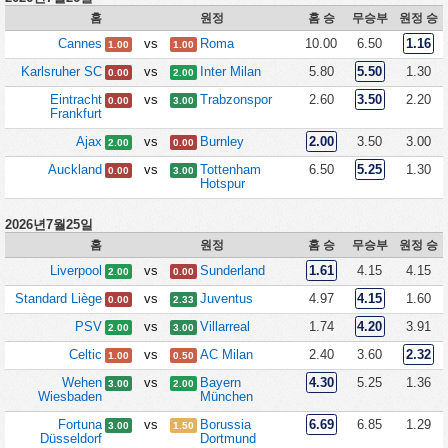
홈
원정
홈 승
무승부
원정 승
Cannes
vs
Roma
10.00
6.50
1.16
1.00
1.00
Karlsruher SC
vs
Inter Milan
5.80
5.50
1.30
0.00
2.00
Eintracht
vs
Trabzonspor
2.60
3.50
2.20
0.00
3.00
Frankfurt
Ajax
vs
Burnley
2.00
3.50
3.00
2.00
0.00
Auckland
vs
Tottenham
6.50
5.25
1.30
0.00
3.00
Hotspur
2026년7월25일
홈
원정
홈 승
무승부
원정 승
Liverpool
vs
Sunderland
1.61
4.15
4.15
2.00
0.00
Standard Liège
vs
Juventus
4.97
4.15
1.60
0.00
2.33
PSV
vs
Villarreal
1.74
4.20
3.91
2.00
3.00
Celtic
vs
AC Milan
2.40
3.60
2.32
1.00
0.50
Wehen
vs
Bayern
4.30
5.25
1.36
3.00
2.00
Wiesbaden
München
Fortuna
vs
Borussia
6.69
6.85
1.29
3.00
1.50
Düsseldorf
Dortmund