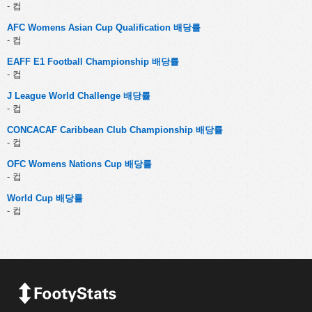
- 컵
AFC Womens Asian Cup Qualification 배당률
- 컵
EAFF E1 Football Championship 배당률
- 컵
J League World Challenge 배당률
- 컵
CONCACAF Caribbean Club Championship 배당률
- 컵
OFC Womens Nations Cup 배당률
- 컵
World Cup 배당률
- 컵