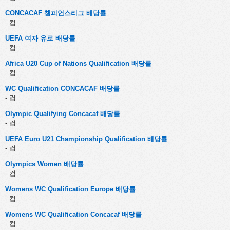
CONCACAF 챔피언스리그 배당률
- 컵
UEFA 여자 유로 배당률
- 컵
Africa U20 Cup of Nations Qualification 배당률
- 컵
WC Qualification CONCACAF 배당률
- 컵
Olympic Qualifying Concacaf 배당률
- 컵
UEFA Euro U21 Championship Qualification 배당률
- 컵
Olympics Women 배당률
- 컵
Womens WC Qualification Europe 배당률
- 컵
Womens WC Qualification Concacaf 배당률
- 컵