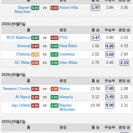
Bayern
vs
Aston Villa
1.97
3.85
3.05
3.00
0.00
München
2026년8월5일
홈
원정
홈 승
무승부
원정 승
RCD Mallorca
vs
PSG
3.47
3.80
2.15
3.00
0.00
Arsenal
vs
Real Betis
1.56
4.00
4.70
0.00
3.00
Chelsea
vs
Juventus
2.02
3.60
2.60
1.50
2.33
AC Milan
vs
Inter Milan
2.75
3.40
2.15
1.00
2.00
2026년8월4일
홈
원정
홈 승
무승부
원정 승
Newport County
vs
Roma
13.50
7.80
1.08
0.00
1.00
Al Nassr
vs
Almería
3.12
3.45
2.15
0.00
3.00
Jeju United
vs
Bayern
10.00
9.00
1.11
0.00
2.00
München
2026년8월2일
홈
원정
홈 승
무승부
원정 승