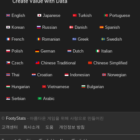
English
Japanese
Turkish
Portuguese
Korean
Russian
Danish
Spanish
French
Romanian
Greek
Swedish
Polish
German
Dutch
Italian
Czech
Chinese Traditional
Chinese Simplified
Thai
Croatian
Indonesian
Norwegian
Hungarian
Vietnamese
Bulgarian
Serbian
Arabic
©
FootyStats
- 아름다운 게임을 위해 사랑으로 만들어진
고객센터
회사소개
도움
개인정보 방침