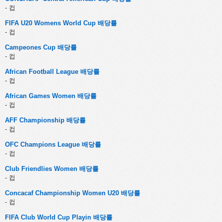
- 컵
FIFA U20 Womens World Cup 배당률
- 컵
Campeones Cup 배당률
- 컵
African Football League 배당률
- 컵
African Games Women 배당률
- 컵
AFF Championship 배당률
- 컵
OFC Champions League 배당률
- 컵
Club Friendlies Women 배당률
- 컵
Concacaf Championship Women U20 배당률
- 컵
FIFA Club World Cup Playin 배당률