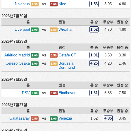
Juventus
vs
Nice
1.53
3.95
4.80
1.50
0.00
2026년7월30일
홈
원정
홈 승
무승부
원정 승
Liverpool
vs
Wrexham
1.52
4.70
4.80
2.00
1.50
2026년7월29일
홈
원정
홈 승
무승부
원정 승
Atlético Madrid
vs
Getafe CF
1.91
3.50
3.30
3.00
0.50
Cerezo Osaka
vs
Borussia
4.25
4.20
1.46
3.00
1.50
Dortmund
2026년7월28일
홈
원정
홈 승
무승부
원정 승
PSV
vs
Eindhoven
1.31
5.85
7.50
2.00
0.00
2026년7월27일
홈
원정
홈 승
무승부
원정 승
Galatasaray
vs
Venezia
1.62
4.05
3.45
0.50
3.00
2026년7월26일