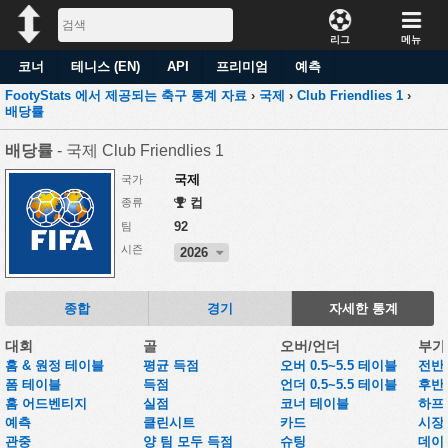
리그
메뉴
코너
테니스 (EN)
API
프리미엄
예측
FootyStats 에서 제공되는 축구 통계 자료
›
국제
›
Club Friendlies 1
›
배당률
배당률
- 국제 Club Friendlies 1
국제
국가
컵
종류
92
팀
시즌
2026
종합
경기
자세한 통계
대회
골
오버/언더
부가
홈 & 원정 테이블
평균 득점
오버 0.5~5.5 테이블
전반
폼 테이블
득점
언더 0.5~5.5 테이블
후반
홈 어드벤티지
실점
코너 테이블
하프
예측
클린시트
카드
시장
관중
양 팀 모두 득점
슈팅
데이터