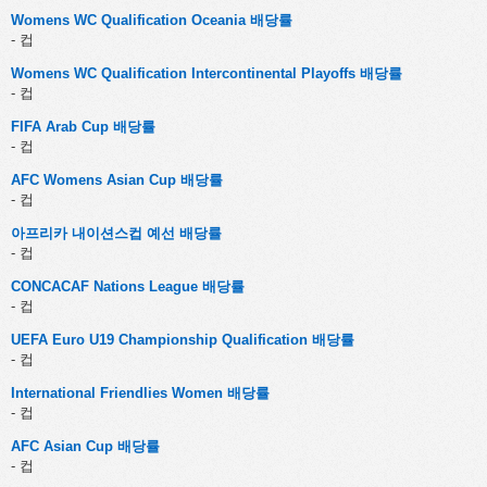
Womens WC Qualification Oceania 배당률
- 컵
Womens WC Qualification Intercontinental Playoffs 배당률
- 컵
FIFA Arab Cup 배당률
- 컵
AFC Womens Asian Cup 배당률
- 컵
아프리카 내이션스컵 예선 배당률
- 컵
CONCACAF Nations League 배당률
- 컵
UEFA Euro U19 Championship Qualification 배당률
- 컵
International Friendlies Women 배당률
- 컵
AFC Asian Cup 배당률
- 컵