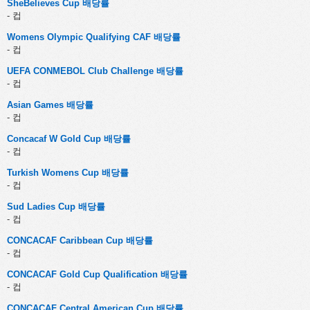
SheBelieves Cup 배당률
- 컵
Womens Olympic Qualifying CAF 배당률
- 컵
UEFA CONMEBOL Club Challenge 배당률
- 컵
Asian Games 배당률
- 컵
Concacaf W Gold Cup 배당률
- 컵
Turkish Womens Cup 배당률
- 컵
Sud Ladies Cup 배당률
- 컵
CONCACAF Caribbean Cup 배당률
- 컵
CONCACAF Gold Cup Qualification 배당률
- 컵
CONCACAF Central American Cup 배당률