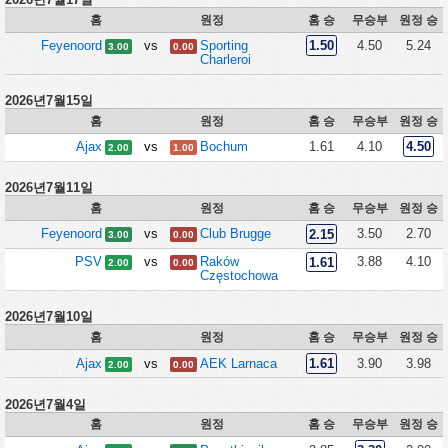
홈
원정
홈 승
무승부
원정 승
Feyenoord
vs
Sporting
1.50
4.50
5.24
3.00
0.00
Charleroi
2026년7월15일
홈
원정
홈 승
무승부
원정 승
Ajax
vs
Bochum
1.61
4.10
4.50
2.00
1.00
2026년7월11일
홈
원정
홈 승
무승부
원정 승
Feyenoord
vs
Club Brugge
2.15
3.50
2.70
3.00
0.00
PSV
vs
Raków
1.61
3.88
4.10
2.00
0.00
Częstochowa
2026년7월10일
홈
원정
홈 승
무승부
원정 승
Ajax
vs
AEK Larnaca
1.61
3.90
3.98
2.00
0.00
2026년7월4일
홈
원정
홈 승
무승부
원정 승