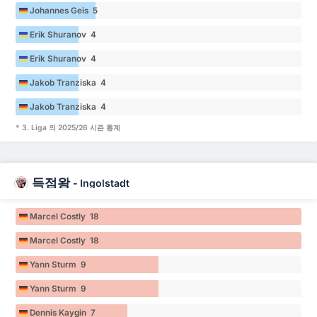
Johannes Geis 5
Erik Shuranov 4
Erik Shuranov 4
Jakob Tranziska 4
Jakob Tranziska 4
* 3. Liga 의 2025/26 시즌 통계
득점왕
-
Ingolstadt
Marcel Costly 18
Marcel Costly 18
Yann Sturm 9
Yann Sturm 9
Dennis Kaygin 7