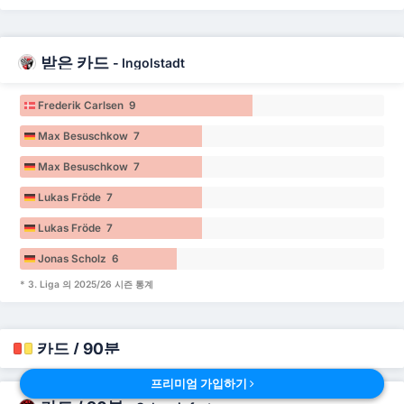
받은 카드
-
Ingolstadt
Frederik Carlsen 9
Max Besuschkow 7
Max Besuschkow 7
Lukas Fröde 7
Lukas Fröde 7
Jonas Scholz 6
* 3. Liga 의 2025/26 시즌 통계
카드 / 90분
프리미엄 가입하기