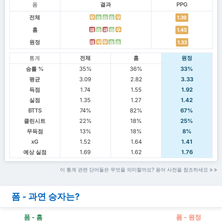
폼
결과
PPG
전체
무
승
승
승
무
1.39
홈
패
승
패
승
무
1.45
원정
패
무
무
승
승
1.33
통계
전체
홈
원정
승률 %
35%
36%
33%
평균
3.09
2.82
3.33
득점
1.74
1.55
1.92
실점
1.35
1.27
1.42
BTTS
74%
82%
67%
클린시트
22%
18%
25%
무득점
13%
18%
8%
xG
1.52
1.64
1.41
예상 실점
1.69
1.62
1.76
이 통계 관련 단어들은 무엇을 의미할까요? 용어 사전을 참조하세요
폼 - 과연 승자는?
폼 - 홈
폼 - 원정