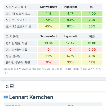
오프사이드 통계
Schweinfurt
Ingolstadt
평균
4.18
4.17
4.00
경기 당 오프사이드
73%
83%
78%
오버 2.5 오프사이드
45%
67%
56%
오버 3.5 오프사이드
그 외 통계
Schweinfurt
Ingolstadt
평균
13.64
12.42
13.00
경기당 범한 파울
0
0
0.00
경기당 당한 파울
51%
47%
49%
평균 점유율
0%
33%
17%
풀타임 무승부 확률
데이터에 종종 반올림이나 반내림이 사용되기 때문에 합산 확률이 101% 로 집계될 수도 있습
니다.
심판
Lennart Kernchen