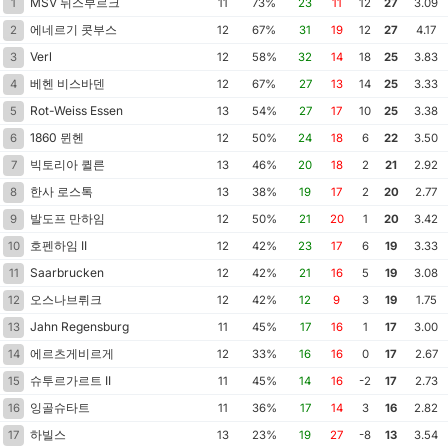
MSV 뒤스부르크
1
11
73%
23
11
12
27
3.09
에네르기 콧부스
2
12
67%
31
19
12
27
4.17
Verl
3
12
58%
32
14
18
25
3.83
베헨 비스바덴
4
12
67%
27
13
14
25
3.33
Rot-Weiss Essen
5
13
54%
27
17
10
25
3.38
1860 뮌헨
6
12
50%
24
18
6
22
3.50
빅토리아 퀼른
7
13
46%
20
18
2
21
2.92
한사 로스톡
8
13
38%
19
17
2
20
2.77
발도프 만하임
9
12
50%
21
20
1
20
3.42
호펜하임 II
10
12
42%
23
17
6
19
3.33
Saarbrucken
11
12
42%
21
16
5
19
3.08
오스나브뤼크
12
12
42%
12
9
3
19
1.75
Jahn Regensburg
13
11
45%
17
16
1
17
3.00
에르츠게비르게
14
12
33%
16
16
0
17
2.67
슈투르가르트 II
15
11
45%
14
16
-2
17
2.73
잉골슈타트
16
11
36%
17
14
3
16
2.82
하빌스
17
13
23%
19
27
-8
13
3.54