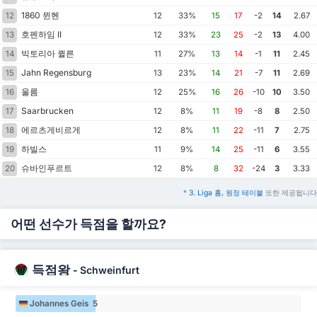
1860 뮌헨
12
12
33%
15
17
-2
14
2.67
호펜하임 II
13
12
33%
23
25
-2
13
4.00
빅토리아 퀼른
14
11
27%
13
14
-1
11
2.45
Jahn Regensburg
15
13
23%
14
21
-7
11
2.69
울름
16
12
25%
16
26
-10
10
3.50
Saarbrucken
17
12
8%
11
19
-8
8
2.50
에르츠게비르게
18
12
8%
11
22
-11
7
2.75
하빌스
19
11
9%
14
25
-11
6
3.55
슈바인푸르트
20
12
8%
8
32
-24
3
3.33
*
3. Liga 홈, 원정 테이블
또한 제공됩니다
어떤 선수가 득점을 할까요?
득점왕
-
Schweinfurt
Johannes Geis 5