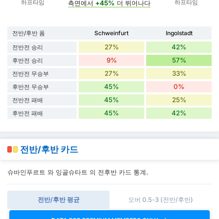
하프타임
하프타임
측면에서
+45%
더 뛰어나다
전반/후반 폼
Schweinfurt
Ingolstadt
27%
42%
전반전 승리
9%
57%
후반전 승리
27%
33%
전반전 무승부
45%
0%
후반전 무승부
45%
25%
전반전 패배
45%
42%
후반전 패배
전반/후반 카드
슈바인푸르트 와 잉골슈타트 의 전후반 카드 통계.
전반/후반 평균
오버 0.5-3 (전반/후반)