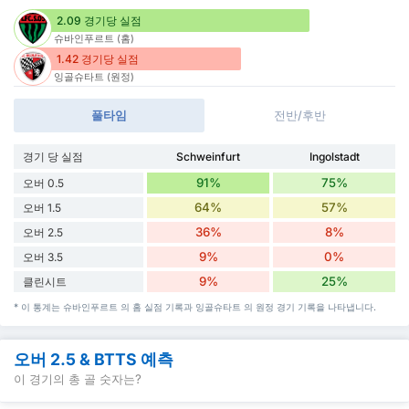
2.09 경기당 실점
슈바인푸르트 (홈)
1.42 경기당 실점
잉골슈타트 (원정)
풀타임
전반/후반
경기 당 실점
Schweinfurt
Ingolstadt
91%
75%
오버 0.5
64%
57%
오버 1.5
36%
8%
오버 2.5
9%
0%
오버 3.5
9%
25%
클린시트
* 이 통계는 슈바인푸르트 의 홈 실점 기록과 잉골슈타트 의 원정 경기 기록을 나타냅니다.
오버 2.5 & BTTS 예측
이 경기의 총 골 숫자는?