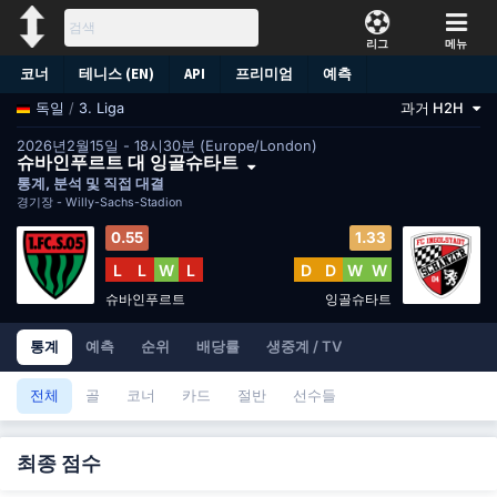
리그
메뉴
코너
테니스 (EN)
API
프리미엄
예측
/
3. Liga
과거 H2H
독일
2026년2월15일 - 18시30분 (Europe/London)
슈바인푸르트 대 잉골슈타트
통계, 분석 및 직접 대결
경기장 -
Willy-Sachs-Stadion
0.55
1.33
L
L
W
L
D
D
W
W
슈바인푸르트
잉골슈타트
통계
예측
순위
배당률
생중계 / TV
전체
골
코너
카드
절반
선수들
최종 점수