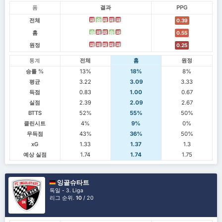
폼
결과
PPG
전체
패
승
패
패
패
0.39
홈
승
패
패
승
패
0.55
원정
패
패
패
패
패
0.25
통계
전체
홈
원정
승률 %
13%
18%
8%
평균
3.22
3.09
3.33
득점
0.83
1.00
0.67
실점
2.39
2.09
2.67
BTTS
52%
55%
50%
클린시트
4%
9%
0%
무득점
43%
36%
50%
xG
1.33
1.37
1.3
예상 실점
1.74
1.74
1.75
잉골슈타트
독일 - 3. Liga
리그 순위.
10
/ 20