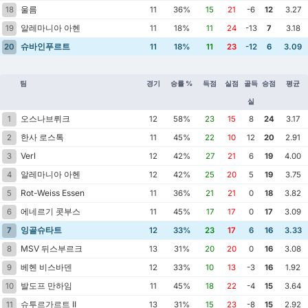
울름
18
11
36%
15
21
-6
12
3.27
알레마니아 아헨
19
11
18%
11
24
-13
7
3.18
슈바인푸르트
20
11
18%
11
23
-12
6
3.09
팀
경기
승률 %
득점
실점
골득
승점
평균
실
오스나브뤼크
1
12
58%
23
15
8
24
3.17
한사 로스톡
2
11
45%
22
10
12
20
2.91
Verl
3
12
42%
27
21
6
19
4.00
알레마니아 아헨
4
12
42%
25
20
5
19
3.75
Rot-Weiss Essen
5
11
36%
21
21
0
18
3.82
에네르기 콧부스
6
11
45%
17
17
0
17
3.09
잉골슈타트
7
12
33%
23
17
6
16
3.33
MSV 뒤스부르크
8
13
31%
20
20
0
16
3.08
베헨 비스바덴
9
12
33%
10
13
-3
16
1.92
발도프 만하임
10
11
45%
18
22
-4
15
3.64
슈투르가르트 II
11
13
31%
15
23
-8
15
2.92