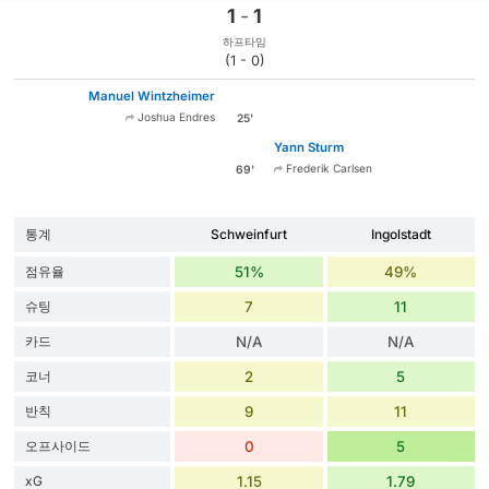
1
-
1
하프타임
(1 - 0)
Manuel Wintzheimer
Joshua Endres
25'
Yann Sturm
Frederik Carlsen
69'
통계
Schweinfurt
Ingolstadt
점유율
51%
49%
슈팅
7
11
카드
N/A
N/A
코너
2
5
반칙
9
11
오프사이드
0
5
xG
1.15
1.79