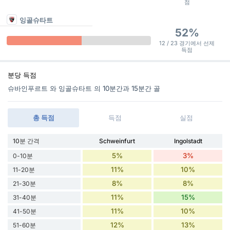
점
잉골슈타트
52%
12 / 23 경기에서 선제
득점
분당 득점
슈바인푸르트 와 잉골슈타트 의 10분간과 15분간 골
총 득점
득점
실점
10분 간격
Schweinfurt
Ingolstadt
5%
3%
0-10분
11%
10%
11-20분
8%
8%
21-30분
11%
15%
31-40분
11%
10%
41-50분
12%
13%
51-60분