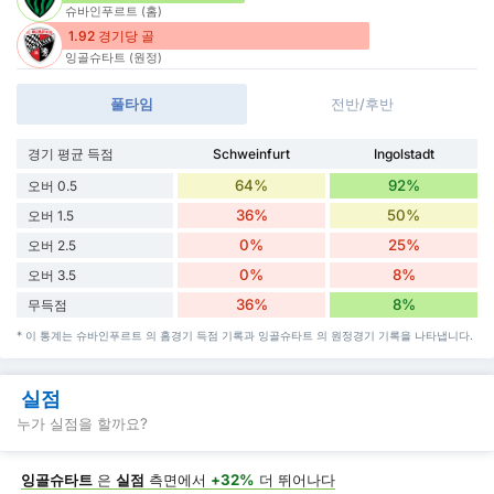
슈바인푸르트 (홈)
1.92 경기당 골
잉골슈타트 (원정)
풀타임
전반/후반
경기 평균 득점
Schweinfurt
Ingolstadt
64%
92%
오버 0.5
36%
50%
오버 1.5
0%
25%
오버 2.5
0%
8%
오버 3.5
36%
8%
무득점
* 이 통계는 슈바인푸르트 의 홈경기 득점 기록과 잉골슈타트 의 원정경기 기록을 나타냅니다.
실점
누가 실점을 할까요?
잉골슈타트
은
실점
측면에서
+32%
더 뛰어나다