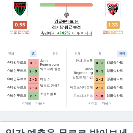
잉골슈타트
은
0.55
1.33
경기당 평균 승점
승
패
패
승
패
패
무
무
승
승
측면에서
+142%
더 뛰어나다
전체
홈
원정
전체
홈
원정
Jahn
한사 로스톡
슈바인푸르트
잉골슈타트
0 - 1
0 - 3
Regensburg
빅토리아 퀼른
Jahn
슈바인푸르트
잉골슈타트
2 - 0
0 - 3
Regensburg
발도프 만하임
슈바인푸르트
하빌스
잉골슈타트
2 - 3
2 - 2
발도프 만하임
슈바인푸르트
에르츠게비르게
잉골슈타트
2 - 3
2 - 2
호펜하임 II
슈바인푸르트
오스나브뤼크
잉골슈타트
2 - 1
1 - 0
이전
다음
이전
다음