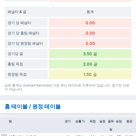
페널티 & 골
통계
경기 당 페널티
0.00
경기 당 홈팀 페널티
0.00
경기 당 원정팀 페널티
0.00
경기당 골
3.50 골
홈팀 득점
2.00 골
원정팀 득점
1.50 골
심판 통계는 (Lennart Kernchen) 가장 최신 데이터로 이루어져 있습니다. 경기전 자료
가 아닙니다.
홈 테이블 / 원정 테이블
팀
경기
승률 %
득점
실점
골득
승점
평균
실