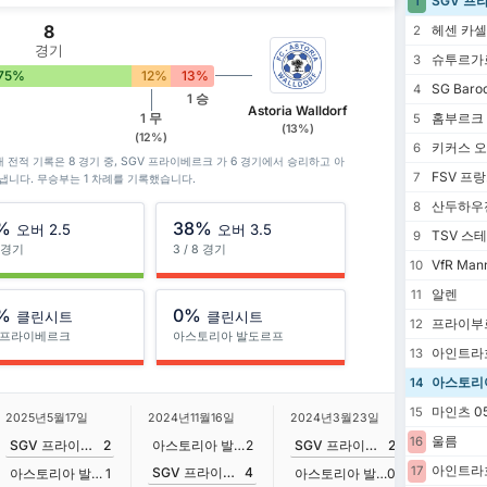
SGV 프
1
8
헤센 카셀
2
경기
슈투르가
3
75%
12%
13%
SG Baroc
4
1 승
Astoria Walldorf
홈부르크
1 무
5
(13%)
(12%)
키커스 
6
 전적 기록은 8 경기 중, SGV 프라이베르크 가 6 경기에서 승리하고 아
FSV 프
7
냅니다. 무승부는 1 차례를 기록했습니다.
산두하우
8
%
38%
오버 2.5
오버 3.5
TSV 스
9
8 경기
3 / 8 경기
VfR Man
10
알렌
11
%
0%
클린시트
클린시트
프라이부르
12
V 프라이베르크
아스토리아 발도르프
아인트라
13
아스토리
14
마인츠 05 
15
2025년5월17일
2024년11월16일
2024년3월23일
2023년9
울름
16
SGV 프라이베르크
2
아스토리아 발도르프
2
SGV 프라이베르크
2
아인트라흐
17
SGV 프라이베르크
4
아스토리아 발도르프
1
아스토리아 발도르프
0