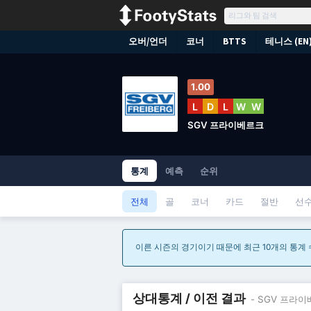
오버/언더
코너
BTTS
테니스 (EN
1.00
L
D
L
W
W
SGV 프라이베르크
통계
예측
순위
전체
골
코너
카드
절반
선
이른 시즌의 경기이기 때문에 최근 10개의 통계
상대통계 / 이전 결과
- SGV 프라