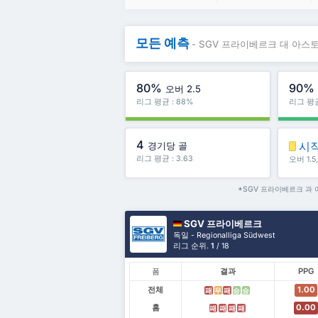
모든 예측
- SGV 프라이베르크 대 아스
80%
90%
오버 2.5
리그 평균 : 88%
리그 평균
4
시
경기당 골
리그 평균 : 3.63
오버 1.
*SGV 프라이베르크 과
SGV 프라이베르크
독일 - Regionalliga Südwest
리그 순위.
1
/ 18
폼
결과
PPG
전체
1.00
패
무
패
승
승
홈
0.00
패
패
패
패