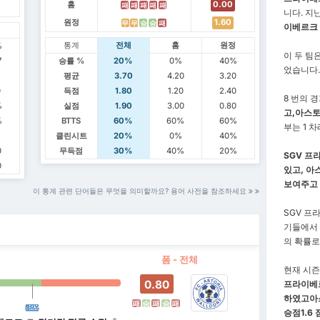
홈
0.00
패
패
패
패
패
니다. 지
원정
1.60
무
무
승
승
패
이베르크 
정
통계
전체
홈
원정
%
이 두 팀
7
승률 %
20%
0%
40%
었습니다.
7
평균
3.70
4.20
3.20
0
득점
1.80
1.20
2.40
8 번의 경
%
실점
1.90
3.00
0.80
고,
아스토
%
BTTS
60%
60%
60%
부는 1 
%
클린시트
20%
0%
40%
0
무득점
30%
40%
20%
SGV 프
0
있고,
아
보여주고
이 통계 관련 단어들은 무엇을 의미할까요? 용어 사전을 참조하세요
SGV 프
기들에서
의 확률로
폼 - 전체
현재 시즌 
0.80
프라이베
하였고
아
패
승
패
승
패
승점
1.6