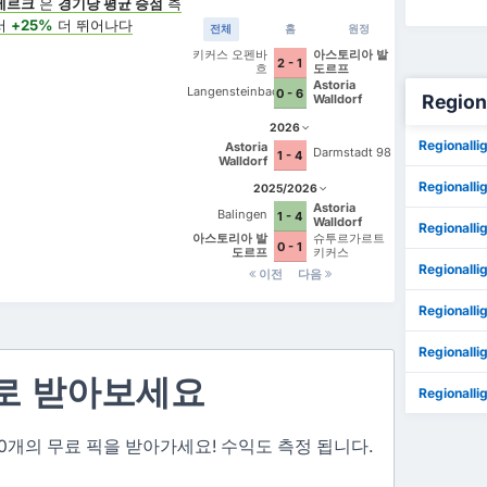
베르크
은
경기당 평균 승점
측
서
+25%
더 뛰어나다
전체
홈
원정
키커스 오펜바
아스토리아 발
2 - 1
흐
도르프
Astoria
Langensteinbach
0 - 6
Region
Walldorf
2026
Regionall
Astoria
Darmstadt 98
1 - 4
Walldorf
Regionall
2025/2026
Astoria
Balingen
1 - 4
Walldorf
Regionall
아스토리아 발
슈투르가르트
0 - 1
도르프
키커스
Regionall
이전
다음
Regionall
Regionall
로 받아보세요
Regionalli
 3~10개의 무료 픽을 받아가세요! 수익도 측정 됩니다.