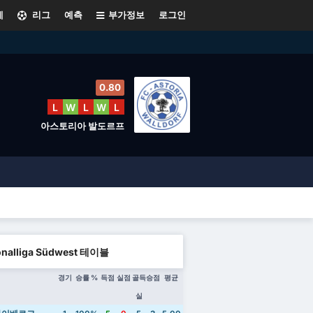
계
리그
예측
부가정보
로그인
0.80
L
W
L
W
L
아스토리아 발도르프
onalliga Südwest 테이블
경기
승률 %
득점
실점
골득
승점
평균
실