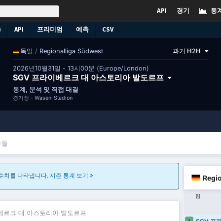
API
경기
통
)
API
프리미엄
예측
CSV
/
Regionalliga Südwest
과거 H2H
독일
2026년10월31일 - 13시00분 (Europe/London)
SGV 프라이베르크 대 아스토리아 발도르프
통계, 분석 및 직접 대결
경기장 -
Wasen-Stadion
수들
 수치를 나타냅니다.
시즌 통계 보기
Regi
팀
이베르크 대 아스토리아 발도르프