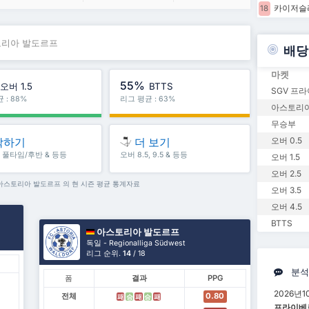
카이저슬라
18
토리아 발도르프
배당
마켓
55%
오버 1.5
BTTS
SGV 프
 : 88%
리그 평균 : 63%
아스토리아
무승부
작하기
더 보기
오버 0.5
5, 풀타임/후반 & 등등
오버 8.5, 9.5 & 등등
오버 1.5
오버 2.5
 아스토리아 발도르프 의 현 시즌 평균 통계자료
오버 3.5
오버 4.5
BTTS
아스토리아 발도르프
독일 - Regionalliga Südwest
리그 순위.
14
/ 18
분석
폼
결과
PPG
2026년1
전체
0.80
패
승
패
승
패
프라이베