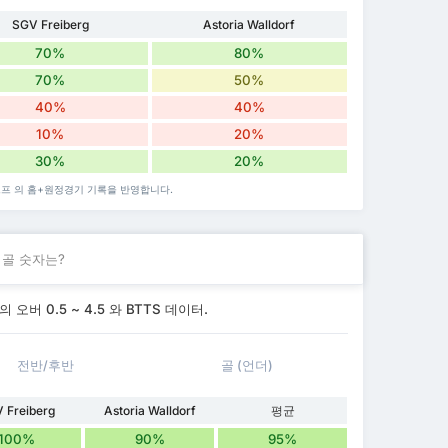
SGV Freiberg
Astoria Walldorf
70%
80%
70%
50%
40%
40%
10%
20%
30%
20%
르프 의 홈+원정경기 기록을 반영합니다.
 골 숫자는?
버 0.5 ~ 4.5 와 BTTS 데이터.
전반/후반
골 (언더)
 Freiberg
Astoria Walldorf
평균
100%
90%
95%