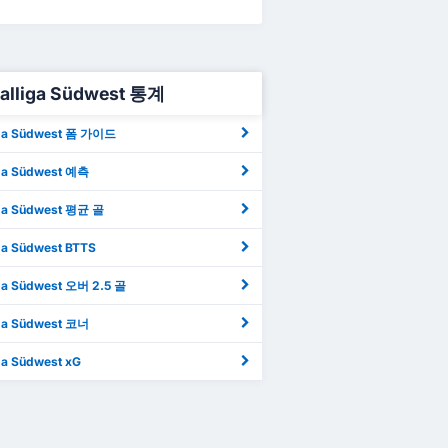
alliga Südwest 통계
iga Südwest 폼 가이드
iga Südwest 예측
iga Südwest 평균 골
iga Südwest BTTS
iga Südwest 오버 2.5 골
iga Südwest 코너
ga Südwest xG