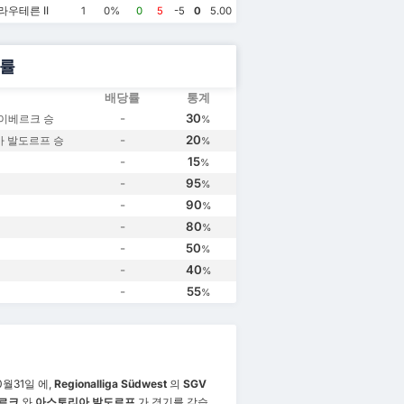
우테른 II
1
0%
0
5
-5
0
5.00
률
배당률
통계
-
30
라이베르크 승
%
-
20
 발도르프 승
%
-
15
%
-
95
%
-
90
%
-
80
%
-
50
%
-
40
%
-
55
%
0월31일 에,
Regionalliga Südwest
의
SGV
르크
와
아스토리아 발도르프
가 경기를 갖습