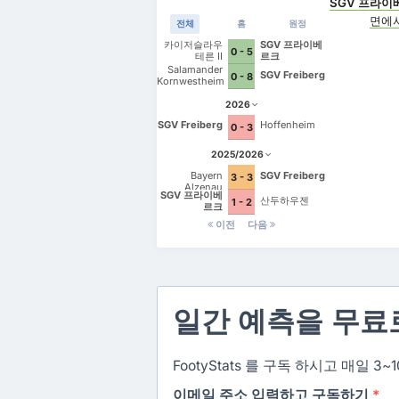
SGV 프라이
면에
전체
홈
원정
카이저슬라우
SGV 프라이베
0 - 5
테른 II
르크
Salamander
SGV Freiberg
0 - 8
Kornwestheim
2026
SGV Freiberg
Hoffenheim
0 - 3
2025/2026
Bayern
SGV Freiberg
3 - 3
Alzenau
SGV 프라이베
산두하우젠
1 - 2
르크
이전
다음
일간 예측을 무료
FootyStats 를 구독 하시고 매일
이메일 주소 입력하고 구독하기
*