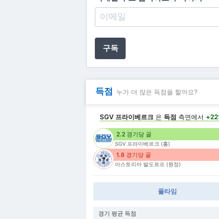
구독
득점
누가 더 많은 득점을 할까요?
SGV 프라이베르크
은
득점
측면에서
+2
2.2 경기당 골
SGV 프라이베르크 (홈)
1.8 경기당 골
아스토리아 발도르프 (원정)
풀타임
경기 평균 득점