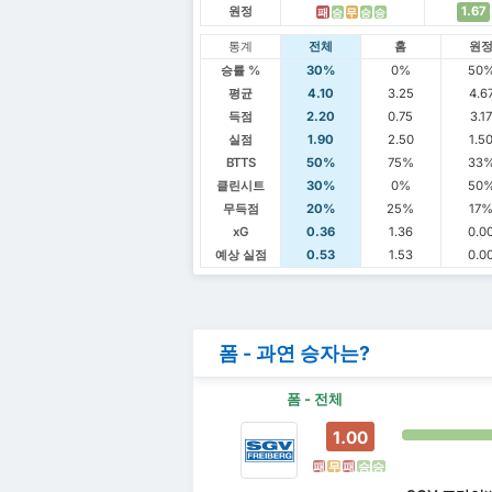
원정
1.67
패
승
무
승
승
통계
전체
홈
원
승률 %
30%
0%
50
평균
4.10
3.25
4.6
득점
2.20
0.75
3.1
실점
1.90
2.50
1.5
BTTS
50%
75%
33
클린시트
30%
0%
50
무득점
20%
25%
17
xG
0.36
1.36
0.0
예상 실점
0.53
1.53
0.0
폼 - 과연 승자는?
폼 - 전체
1.00
패
무
패
승
승