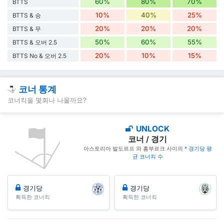
60%
80%
70%
BTTS
10%
40%
25%
BTTS & 승
20%
20%
20%
BTTS & 무
50%
60%
55%
BTTS & 오버 2.5
20%
10%
15%
BTTS No & 오버 2.5
코너 통계
코너킥을 몇회나 나올까요?
UNLOCK
코너 / 경기
아스토리아 발도르프 와 홈부르크 사이의
* 경기당 평
균 코너킥 수
경기당
경기당
획득한 코너킥
획득한 코너킥