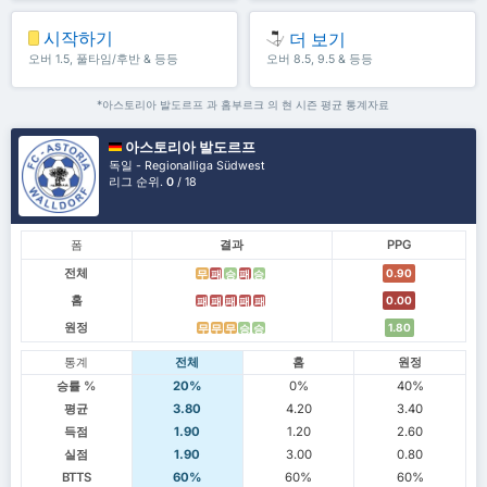
시작하기
더 보기
오버 1.5, 풀타임/후반 & 등등
오버 8.5, 9.5 & 등등
*아스토리아 발도르프 과 홈부르크 의 현 시즌 평균 통계자료
아스토리아 발도르프
독일 - Regionalliga Südwest
리그 순위.
0
/ 18
폼
결과
PPG
전체
0.90
무
패
승
패
승
홈
0.00
패
패
패
패
패
원정
1.80
무
무
무
승
승
통계
전체
홈
원정
승률 %
20%
0%
40%
평균
3.80
4.20
3.40
득점
1.90
1.20
2.60
실점
1.90
3.00
0.80
BTTS
60%
60%
60%