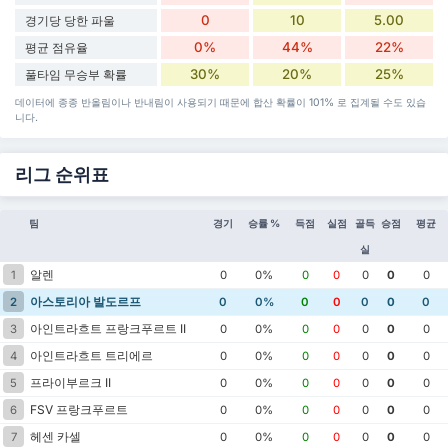
0
10
5.00
경기당 당한 파울
0%
44%
22%
평균 점유율
30%
20%
25%
풀타임 무승부 확률
데이터에 종종 반올림이나 반내림이 사용되기 때문에 합산 확률이 101% 로 집계될 수도 있습
니다.
리그 순위표
팀
경기
승률 %
득점
실점
골득
승점
평균
실
알렌
1
0
0%
0
0
0
0
0
아스토리아 발도르프
2
0
0%
0
0
0
0
0
아인트라흐트 프랑크푸르트 II
3
0
0%
0
0
0
0
0
아인트라흐트 트리에르
4
0
0%
0
0
0
0
0
프라이부르크 II
5
0
0%
0
0
0
0
0
FSV 프랑크푸르트
6
0
0%
0
0
0
0
0
헤센 카셀
7
0
0%
0
0
0
0
0