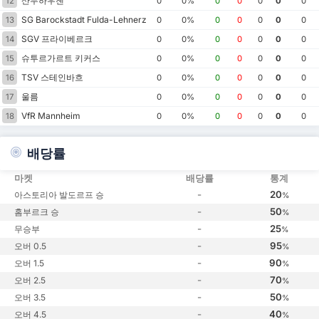
산두하우젠
12
0
0%
0
0
0
0
0
SG Barockstadt Fulda-Lehnerz
13
0
0%
0
0
0
0
0
SGV 프라이베르크
14
0
0%
0
0
0
0
0
슈투르가르트 키커스
15
0
0%
0
0
0
0
0
TSV 스테인바흐
16
0
0%
0
0
0
0
0
울름
17
0
0%
0
0
0
0
0
VfR Mannheim
18
0
0%
0
0
0
0
0
배당률
마켓
배당률
통계
-
20
아스토리아 발도르프 승
%
-
50
홈부르크 승
%
-
25
무승부
%
-
95
오버 0.5
%
-
90
오버 1.5
%
-
70
오버 2.5
%
-
50
오버 3.5
%
-
40
오버 4.5
%