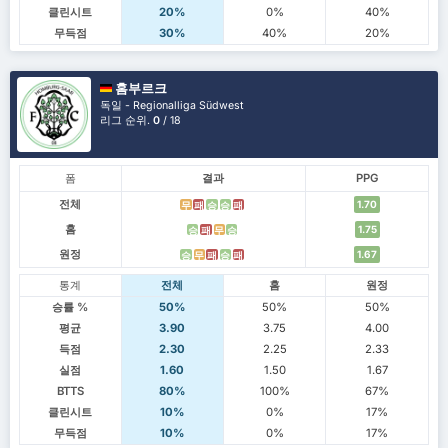
클린시트
20%
0%
40%
무득점
30%
40%
20%
홈부르크
독일 - Regionalliga Südwest
리그 순위.
0
/ 18
폼
결과
PPG
전체
1.70
무
패
승
승
패
홈
1.75
승
패
무
승
원정
1.67
승
무
패
승
패
통계
전체
홈
원정
승률 %
50%
50%
50%
평균
3.90
3.75
4.00
득점
2.30
2.25
2.33
실점
1.60
1.50
1.67
BTTS
80%
100%
67%
클린시트
10%
0%
17%
무득점
10%
0%
17%