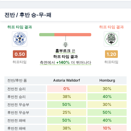
전반 / 후반 승-무-패
하프 타임 결과
하프 타임 결과
홈부르크
은
0.50
1.20
하프 타임 결과
하프타임
하프타임
측면에서
+140%
더 뛰어나다
전반/후반 폼
Astoria Walldorf
Homburg
0%
30%
전반전 승리
38%
40%
후반전 승리
50%
30%
전반전 무승부
25%
50%
후반전 무승부
50%
40%
전반전 패배
38%
10%
후반전 패배