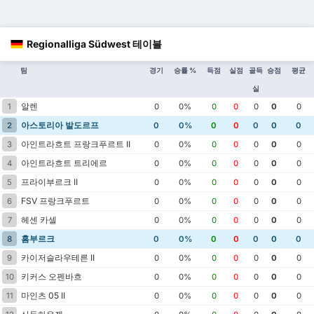
Regionalliga Südwest 테이블
팀
경기
승률 %
득점
실점
골득
승점
평균
실
알렌
1
0
0%
0
0
0
0
0
아스토리아 발도르프
2
0
0%
0
0
0
0
0
아인트라흐트 프랑크푸르트 II
3
0
0%
0
0
0
0
0
아인트라흐트 트리에르
4
0
0%
0
0
0
0
0
프라이부르크 II
5
0
0%
0
0
0
0
0
FSV 프랑크푸르트
6
0
0%
0
0
0
0
0
헤센 카셀
7
0
0%
0
0
0
0
0
홈부르크
8
0
0%
0
0
0
0
0
카이저슬라우테른 II
9
0
0%
0
0
0
0
0
키커스 오펜바흐
10
0
0%
0
0
0
0
0
마인츠 05 II
11
0
0%
0
0
0
0
0