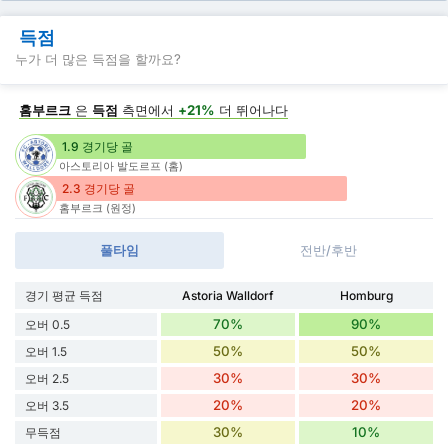
득점
누가 더 많은 득점을 할까요?
홈부르크
은
득점
측면에서
+21%
더 뛰어나다
1.9 경기당 골
아스토리아 발도르프 (홈)
2.3 경기당 골
홈부르크 (원정)
풀타임
전반/후반
경기 평균 득점
Astoria Walldorf
Homburg
70%
90%
오버 0.5
50%
50%
오버 1.5
30%
30%
오버 2.5
20%
20%
오버 3.5
30%
10%
무득점