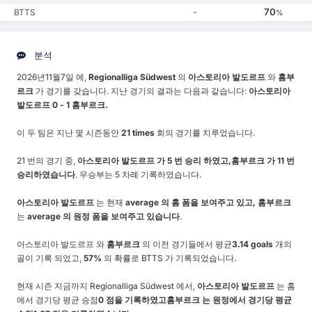
-
70
BTTS
%
분석
2026년11월7일 에,
Regionalliga Südwest
의
아스토리아 발도르프
와
홈부
르크
가 경기를 갖습니다. 지난 경기의 결과는 다음과 같습니다:
아스토리아
발도르프 0 - 1 홈부르크.
이 두 팀은 지난 몇 시즌동안
21 times
회의 경기를 치루었습니다.
21 번의 경기 중,
아스토리아 발도르프 가 5 번 승리 하였고,
홈부르크 가 11 번
승리하였습니다
. 무승부는 5 차례 기록하였습니다.
아스토리아 발도르프
는 현재
average 의 홈 폼을 보여주고 있고,
홈부르크
는
average 의 원정 폼을 보여주고 있습니다
.
아스토리아 발도르프 와
홈부르크
의 이전 경기들에서 평균
3.14 goals
개의
골이 기록 되었고,
57%
의 확률로 BTTS 가 기록되었습니다.
현재 시즌 지금까지 Regionalliga Südwest 에서,
아스토리아 발도르프
는 홈
에서 경기당 평균 승점
0 점을 기록하였고
홈부르크 는 원정에서 경기당 평균