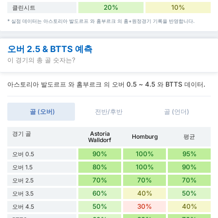
20%
10%
클린시트
* 실점 데이터는 아스토리아 발도르프 와 홈부르크 의 홈+원정경기 기록을 반영합니다.
오버 2.5 & BTTS 예측
이 경기의 총 골 숫자는?
아스토리아 발도르프 와 홈부르크 의 오버 0.5 ~ 4.5 와 BTTS 데이터.
골 (오버)
전반/후반
골 (언더)
경기 골
Astoria
Homburg
평균
Walldorf
90%
100%
95%
오버 0.5
80%
100%
90%
오버 1.5
70%
70%
70%
오버 2.5
60%
40%
50%
오버 3.5
50%
30%
40%
오버 4.5