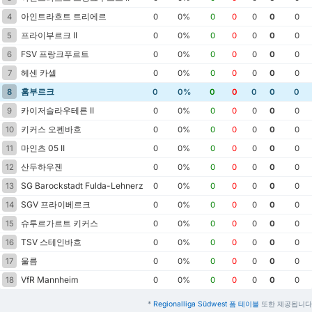
아인트라흐트 트리에르
4
0
0%
0
0
0
0
0
프라이부르크 II
5
0
0%
0
0
0
0
0
FSV 프랑크푸르트
6
0
0%
0
0
0
0
0
헤센 카셀
7
0
0%
0
0
0
0
0
홈부르크
8
0
0%
0
0
0
0
0
카이저슬라우테른 II
9
0
0%
0
0
0
0
0
키커스 오펜바흐
10
0
0%
0
0
0
0
0
마인츠 05 II
11
0
0%
0
0
0
0
0
산두하우젠
12
0
0%
0
0
0
0
0
SG Barockstadt Fulda-Lehnerz
13
0
0%
0
0
0
0
0
SGV 프라이베르크
14
0
0%
0
0
0
0
0
슈투르가르트 키커스
15
0
0%
0
0
0
0
0
TSV 스테인바흐
16
0
0%
0
0
0
0
0
울름
17
0
0%
0
0
0
0
0
VfR Mannheim
18
0
0%
0
0
0
0
0
*
Regionalliga Südwest 폼 테이블
또한 제공됩니다