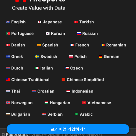
English
Japanese
Turkish
Portuguese
Korean
Russian
Danish
Spanish
French
Romanian
Greek
Swedish
Polish
German
Dutch
Italian
Czech
Chinese Traditional
Chinese Simplified
Thai
Croatian
Indonesian
Norwegian
Hungarian
Vietnamese
Bulgarian
Serbian
Arabic
프리미엄 가입하기
©
FootyStats
- 아름다운 게임을 위해 사랑으로 만들어진