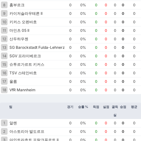
홈부르크
8
0
0%
0
0
0
0
0
카이저슬라우테른 II
9
0
0%
0
0
0
0
0
키커스 오펜바흐
10
0
0%
0
0
0
0
0
마인츠 05 II
11
0
0%
0
0
0
0
0
산두하우젠
12
0
0%
0
0
0
0
0
SG Barockstadt Fulda-Lehnerz
13
0
0%
0
0
0
0
0
SGV 프라이베르크
14
0
0%
0
0
0
0
0
슈투르가르트 키커스
15
0
0%
0
0
0
0
0
TSV 스테인바흐
16
0
0%
0
0
0
0
0
울름
17
0
0%
0
0
0
0
0
VfR Mannheim
18
0
0%
0
0
0
0
0
팀
경기
승률 %
득점
실점
골득
승점
평균
실
알렌
1
0
0%
0
0
0
0
0
아스토리아 발도르프
2
0
0%
0
0
0
0
0
아인트라흐트 프랑크푸르트 II
3
0
0%
0
0
0
0
0