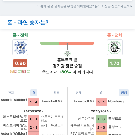
이 통계 관련 단어들은 무엇을 의미할까요? 용어 사전을 참조하세요
폼 - 과연 승자는?
폼 - 전체
폼 - 전체
홈부르크
은
0.90
1.70
경기당 평균 승점
측면에서
+89%
더 뛰어나다
무
패
승
패
승
전체
홈
원정
전체
홈
원정
Astoria Walldorf
Darmstadt 98
Darmstadt 98
Homburg
1 - 4
5 - 1
2025/2026
2025/2026
아스토리아 발도
슈투르가르트 키
산두하우젠
홈부르크
0 - 1
1 - 3
르프
커스
아스토리아 발도
프라이부르크 II
슈투르가르트 키
홈부르크
2 - 3
2 - 0
르프
커스
Astoria Walldorf
FSV 프랑크푸르