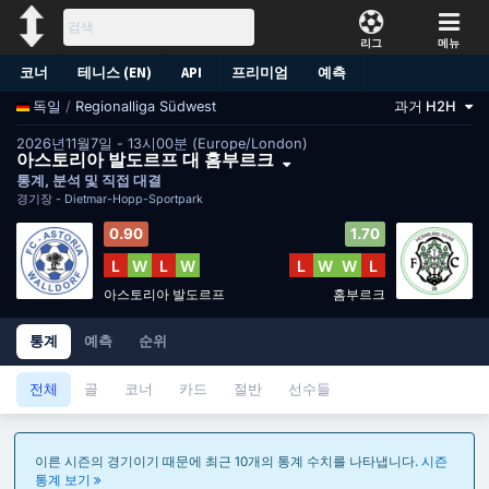
리그
메뉴
코너
테니스 (EN)
API
프리미엄
예측
/
Regionalliga Südwest
과거 H2H
독일
2026년11월7일 - 13시00분 (Europe/London)
아스토리아 발도르프 대 홈부르크
통계, 분석 및 직접 대결
경기장 -
Dietmar-Hopp-Sportpark
0.90
1.70
L
W
L
W
L
W
W
L
아스토리아 발도르프
홈부르크
통계
예측
순위
전체
골
코너
카드
절반
선수들
이른 시즌의 경기이기 때문에 최근 10개의 통계 수치를 나타냅니다.
시즌
통계 보기