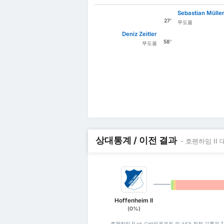
Sebastian Mülle
27'
무도움
Deniz Zeitler
58'
무도움
상대통계 / 이전 결과
- 호펜하임 II
0%
0%
Hoffenheim II
(0%)
호펜하임 II vs 슈바인푸르트 의 상대 전적 기록은 1