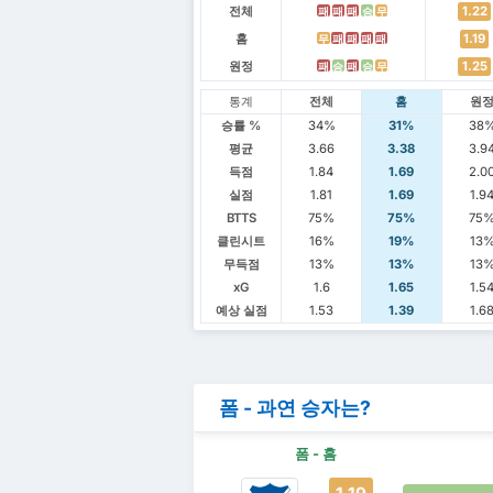
전체
1.22
패
패
패
승
무
홈
1.19
무
패
패
패
패
원정
1.25
패
승
패
승
무
통계
전체
홈
원
승률 %
34%
31%
38
평균
3.66
3.38
3.9
득점
1.84
1.69
2.0
실점
1.81
1.69
1.9
BTTS
75%
75%
75
클린시트
16%
19%
13
무득점
13%
13%
13
xG
1.6
1.65
1.5
예상 실점
1.53
1.39
1.6
폼 - 과연 승자는?
폼 - 홈