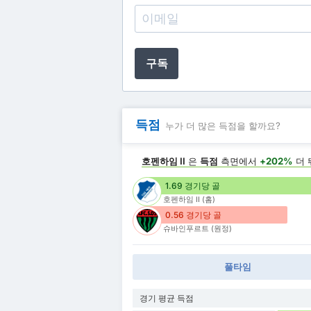
구독
득점
누가 더 많은 득점을 할까요?
호펜하임 II
은
득점
측면에서
+202%
더 
1.69 경기당 골
호펜하임 II (홈)
0.56 경기당 골
슈바인푸르트 (원정)
풀타임
경기 평균 득점