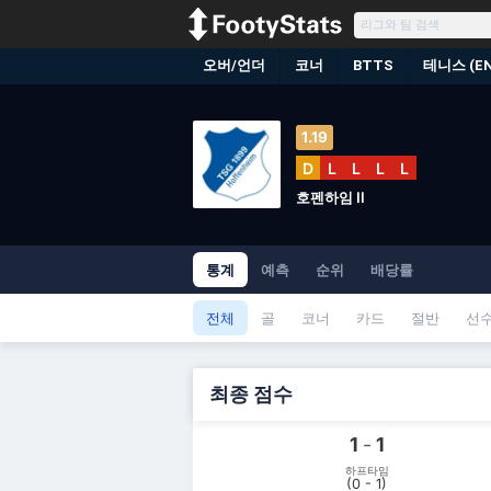
오버/언더
코너
BTTS
테니스 (EN
1.19
D
L
L
L
L
호펜하임 II
통계
예측
순위
배당률
전체
골
코너
카드
절반
선
최종 점수
1
-
1
하프타임
(0 - 1)