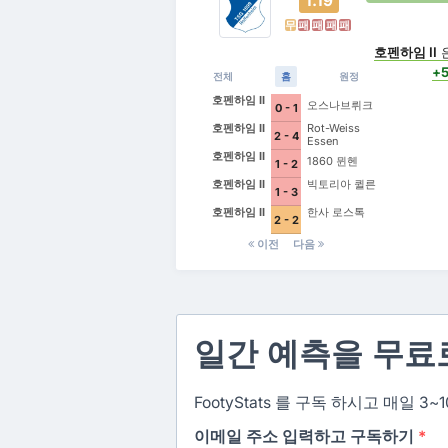
1.19
무
패
패
패
패
호펜하임 II
+
전체
홈
원정
호펜하임 II
오스나브뤼크
0 - 1
호펜하임 II
Rot-Weiss
2 - 4
Essen
호펜하임 II
1860 뮌헨
1 - 2
호펜하임 II
빅토리아 퀼른
1 - 3
호펜하임 II
한사 로스톡
2 - 2
이전
다음
일간 예측을 무료
FootyStats 를 구독 하시고 매일
이메일 주소 입력하고 구독하기
*