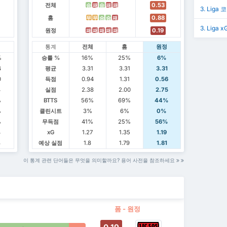
전체
0.53
승
패
승
패
패
3. Liga 
홈
0.88
무
무
승
승
패
3. Liga x
원정
0.19
패
패
패
패
패
정
통계
전체
홈
원정
%
승률 %
16%
25%
6%
4
평균
3.31
3.31
3.31
0
득점
0.94
1.31
0.56
4
실점
2.38
2.00
2.75
%
BTTS
56%
69%
44%
%
클린시트
3%
6%
0%
%
무득점
41%
25%
56%
4
xG
1.27
1.35
1.19
8
예상 실점
1.8
1.79
1.81
이 통계 관련 단어들은 무엇을 의미할까요? 용어 사전을 참조하세요
폼 - 원정