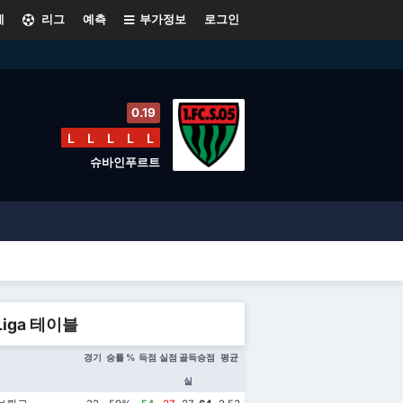
계
리그
예측
부가정보
로그인
0.19
L
L
L
L
L
슈바인푸르트
 Liga 테이블
경기
승률 %
득점
실점
골득
승점
평균
실