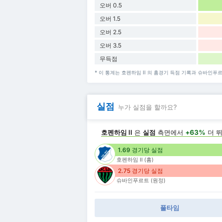
오버 0.5
오버 1.5
오버 2.5
오버 3.5
무득점
* 이 통계는 호펜하임 II 의 홈경기 득점 기록과 슈바인
실점
누가 실점을 할까요?
호펜하임 II
은
실점
측면에서
+63%
더 
1.69 경기당 실점
호펜하임 II (홈)
2.75 경기당 실점
슈바인푸르트 (원정)
풀타임