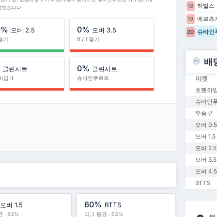
하빌스
18
록했습니다.
에르츠
19
0%
0%
오버 2.5
오버 3.5
슈바인
20
1 경기
0 / 1 경기
배
%
0%
클린시트
클린시트
마켓
임 II
슈바인푸르트
호펜하임 
슈바인푸
무승부
오버 0.5
오버 1.5
오버 2.5
오버 3.5
오버 4.5
BTTS
60%
오버 1.5
BTTS
 : 83%
리그 평균 : 63%