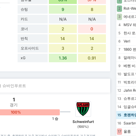
오스나
1
r
Rot-We
2
슈팅
9
8
에네르
3
카드
N/A
N/A
MSV 
4
코너
2
0
한사 로
5
반칙
14
14
Verl
6
오프사이드
3
2
1860 
7
알레마
xG
1.36
0.91
8
베헨 
9
발도프
10
빅토리
11
 대 슈바인푸르트
Jahn R
12
슈투르가
1
13
경기
잉골슈
14
100%
호펜하임 
15
1 승
Schweinfurt
Saarbr
16
(100%)
울름
17
 경기 중, 호펜하임 II 가 0 경기에서 승리하고 슈바인푸르트 가 1 경기에