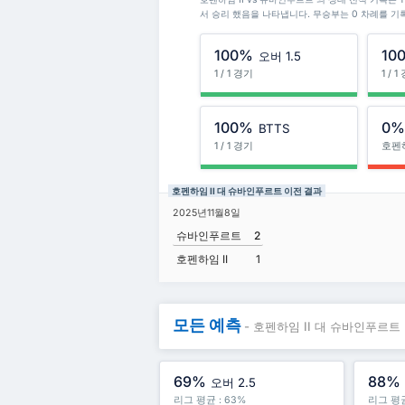
서 승리 했음을 나타냅니다. 무승부는 0 차례를 기
100%
10
오버 1.5
1 / 1 경기
1 / 
100%
0
BTTS
1 / 1 경기
호펜하
호펜하임 II 대 슈바인푸르트 이전 결과
2025년11월8일
슈바인푸르트
2
호펜하임 II
1
모든 예측
- 호펜하임 II 대 슈바인푸르트
69%
88%
오버 2.5
리그 평균 : 63%
리그 평균