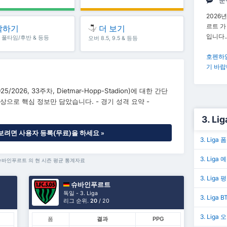
분
2026년
르트 가
작하기
더 보기
입니다.
5, 풀타임/후반 & 등등
오버 8.5, 9.5 & 등등
호펜하임
기 바랍
2025/2026, 33주차, Dietmar-Hopp-Stadion)에 대한 간단
상으로 핵심 정보만 담았습니다. - 경기 성격 요약 -
3. Li
 보려면 사용자 등록(무료)을 하세요 »
3. Liga
3. Liga 
 슈바인푸르트 의 현 시즌 평균 통계자료
3. Liga 
슈바인푸르트
독일 - 3. Liga
3. Liga B
리그 순위.
20
/ 20
3. Liga 
폼
결과
PPG