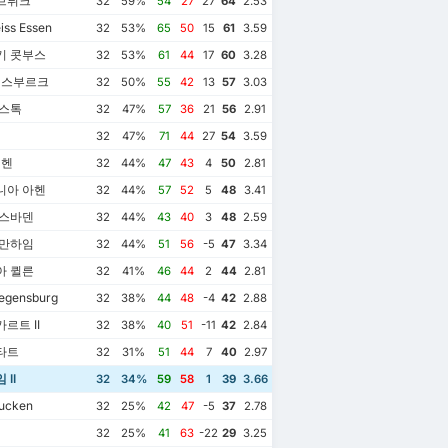
브뤼크
32
59%
54
27
27
64
2.53
iss Essen
32
53%
65
50
15
61
3.59
기 콧부스
32
53%
61
44
17
60
3.28
뒤스부르크
32
50%
55
42
13
57
3.03
스톡
32
47%
57
36
21
56
2.91
32
47%
71
44
27
54
3.59
뮌헨
32
44%
47
43
4
50
2.81
니아 아헨
32
44%
57
52
5
48
3.41
비스바덴
32
44%
43
40
3
48
2.59
 만하임
32
44%
51
56
-5
47
3.34
아 퀼른
32
41%
46
44
2
44
2.81
egensburg
32
38%
44
48
-4
42
2.88
르트 II
32
38%
40
51
-11
42
2.84
타트
32
31%
51
44
7
40
2.97
II
32
34%
59
58
1
39
3.66
ucken
32
25%
42
47
-5
37
2.78
32
25%
41
63
-22
29
3.25