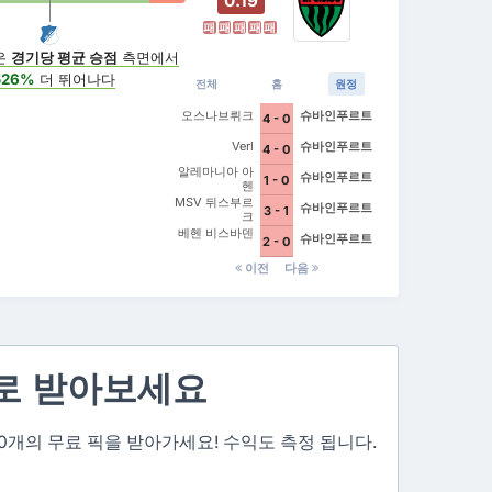
0.19
패
패
패
패
패
은
경기당 평균 승점
측면에서
526%
더 뛰어나다
전체
홈
원정
오스나브뤼크
슈바인푸르트
4 - 0
Verl
슈바인푸르트
4 - 0
알레마니아 아
슈바인푸르트
1 - 0
헨
MSV 뒤스부르
슈바인푸르트
3 - 1
크
베헨 비스바덴
슈바인푸르트
2 - 0
이전
다음
로 받아보세요
 3~10개의 무료 픽을 받아가세요! 수익도 측정 됩니다.