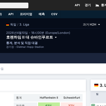
API
경기
통
)
API
프리미엄
예측
CSV
/
3. Liga
과거 H2H
독일
2026년4월10일 - 18시00분 (Europe/London)
호펜하임 II 대 슈바인푸르트
통계, 분석 및 직접 대결
경기장 -
Dietmar-Hopp-Stadion
수들
3.
팀
통계
Hoffenheim II
Schweinfurt
점유율
63%
37%