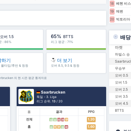
베헨 비
18
메펜
19
빅토리아
20
65%
오버 1.5
BTTS
배당
 : 86%
리그 평균 : 71%
마켓
하빌스 승
작하기
더 보기
Saarbruc
5, 풀타임/후반 & 등등
오버 8.5, 9.5 & 등등
무승부
오버 0.5
arbrucken 의 현 시즌 평균 통계자료
오버 1.5
오버 2.5
Saarbrucken
오버 3.5
독일 - 3. Liga
리그 순위.
13
/ 20
오버 4.5
BTTS
폼
결과
PPG
전체
1.20
승
승
패
패
무
홈
1.60
승
무
무
승
패