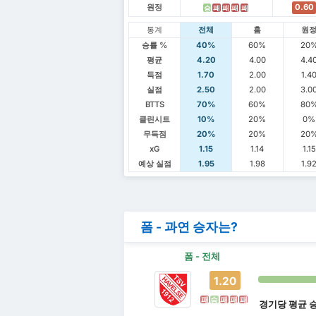
원정
0.60
승
패
패
패
패
통계
전체
홈
원
승률 %
40%
60%
20
평균
4.20
4.00
4.4
득점
1.70
2.00
1.4
실점
2.50
2.00
3.0
BTTS
70%
60%
80
클린시트
10%
20%
0%
무득점
20%
20%
20
xG
1.15
1.14
1.15
예상 실점
1.95
1.98
1.9
폼 - 과연 승자는?
폼 - 전체
1.20
패
승
패
패
패
경기당 평균 