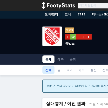
오버/언더
코너
BTTS
테니스 (EN
1.20
L
W
L
L
L
하빌스
통계
예측
순위
전체
골
코너
카드
절반
선
이른 시즌의 경기이기 때문에 최근 10개의 통계
상대통계 / 이전 결과
- 하빌스 대 Saa