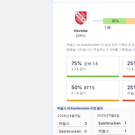
25%
1 승
Havelse
(25%)
하빌스 vs Saarbrucken 의 상대 전적 기록은 4 
했음을 나타냅니다. 무승부는 2 차례를 기록했습니
75%
25
오버 1.5
3 / 4 경기
1 / 
50%
25
BTTS
2 / 4 경기
하빌
하빌스 대 Saarbrucken 이전 결과
2025년11월8일
2026년4월11일
Saarbrucken
1
하빌스
2
하빌스
1
Saarbrucken
0