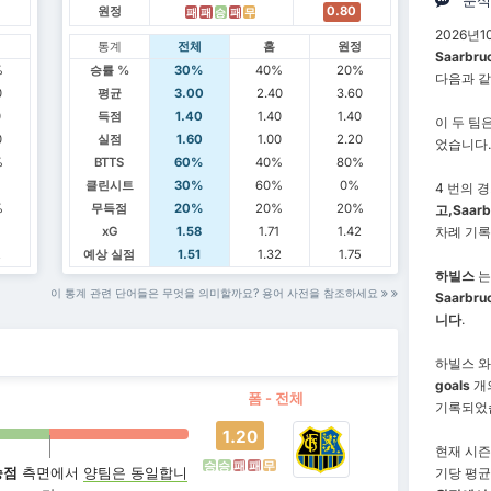
분석
원정
0.80
패
패
승
패
무
2026년1
정
통계
전체
홈
원정
Saarbru
%
승률 %
30%
40%
20%
다음과 
0
평균
3.00
2.40
3.60
0
득점
1.40
1.40
1.40
이 두 팀
0
실점
1.60
1.00
2.20
었습니다.
%
BTTS
60%
40%
80%
클린시트
30%
60%
0%
4 번의 경
%
무득점
20%
20%
20%
고,
Saar
xG
1.58
1.71
1.42
차례 기
2
예상 실점
1.51
1.32
1.75
하빌스
는
이 통계 관련 단어들은 무엇을 의미할까요? 용어 사전을 참조하세요
Saarbru
니다
.
하빌스 
goals
개
폼 - 전체
기록되었
1.20
현재 시즌 
승
승
패
패
무
승점
측면에서
양팀은 동일합니
기당 평균