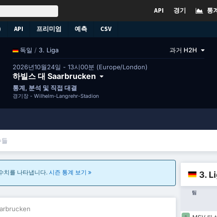
API
경기
통
)
API
프리미엄
예측
CSV
/
3. Liga
과거 H2H
독일
2026년10월24일 - 13시00분 (Europe/London)
하빌스 대 Saarbrucken
통계, 분석 및 직접 대결
경기장 -
Wilhelm-Langrehr-Stadion
수들
 수치를 나타냅니다.
시즌 통계 보기
3. 
팀
rbrucken