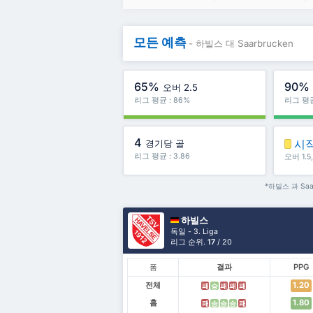
모든 예측
- 하빌스 대 Saarbrucken
65%
90%
오버 2.5
리그 평균 : 86%
리그 평균
4
시
경기당 골
리그 평균 : 3.86
오버 1.
*하빌스 과 Sa
하빌스
독일 - 3. Liga
리그 순위.
17
/ 20
폼
결과
PPG
전체
1.20
패
승
패
패
패
홈
1.80
패
승
승
승
패