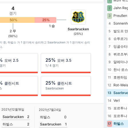
MSV 뒤
1
4
Jahn Re
2
경기
Preußen 
3
50%
25%
Sonnenh
4
1 승
Saarbrucken
발도프 
2 무
5
(25%)
(50%)
슈투르가르
6
경기 중, 하빌스 가 1 경기에서 승리하고 Saarbrucken 가 1 경기에서 승리
잉골슈타
7
다.
뷔르츠부
8
%
25%
오버 2.5
오버 3.5
알레마니
9
4 경기
1 / 4 경기
한사 로
10
호펜하임 I
11
%
25%
클린시트
클린시트
Rot-Weis
12
스
Saarbrucken
Saarbru
13
Verl
14
포르투나
15
2021년12월18일
2021년7월24일
포르투나
16
Saarbrucken
2
하빌스
0
하빌스
17
Saarbrucken
1
하빌스
2