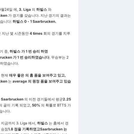
0월24일 에,
3. Liga
의
하빌스
와
cken
가 경기를 갖습니다. 지난 경기의 결과는
같습니다:
하빌스 0 - 1 Saarbrucken.
은 지난 몇 시즌동안
4 times
회의 경기를 치루
기 중,
하빌스 가 1 번 승리 하였
brucken 가 1 번 승리하였습니다
. 무승부는 2
록하였습니다.
 현재
매우 좋은 의 홈 폼을 보여주고 있고,
cken
는
average 의 원정 폼을 보여주고 있습
와
Saarbrucken
의 이전 경기들에서 평균
2.25
의 골이 기록 되었고,
50%
의 확률로 BTTS 가
습니다.
지금까지 3. Liga 에서,
하빌스
는 홈에서 경
 승점
1.8 점을 기록하였고
Saarbrucken 는