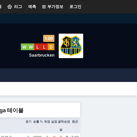
계
리그
예측
부가정보
로그인
1.20
W
W
L
L
D
Saarbrucken
Liga 테이블
경기
승률 %
득점
실점
골득
승점
평균
실