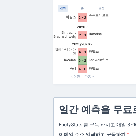
전체
홈
원정
슈투르가르트
하빌스
2 - 3
II
2026
Eintracht
Havelse
2 - 1
Braunschweig
2025/2026
알레마니아 아
하빌스
6 - 1
헨
Havelse
Schweinfurt
3 - 2
Verl
하빌스
4 - 0
이전
다음
일간 예측을 무료
FootyStats 를 구독 하시고 매일
이메일 주소 입력하고 구독하기
*