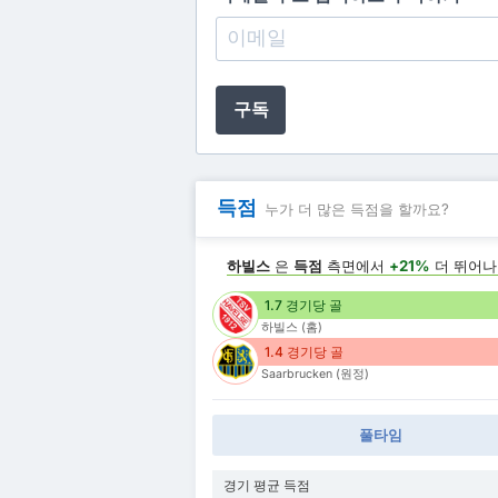
구독
득점
누가 더 많은 득점을 할까요?
하빌스
은
득점
측면에서
+21%
더 뛰어
1.7 경기당 골
하빌스 (홈)
1.4 경기당 골
Saarbrucken (원정)
풀타임
경기 평균 득점