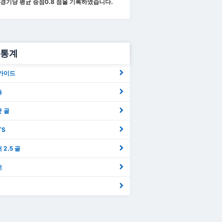
경기당 평균 승점
0.8
점을 기록하였습니다.
a 통계
폼 가이드
측
균 골
TS
버 2.5 골
너