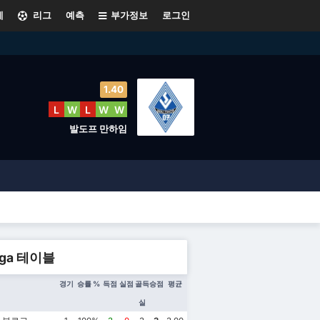
계
리그
예측
부가정보
로그인
1.40
L
W
L
W
W
발도프 만하임
Liga 테이블
경기
승률 %
득점
실점
골득
승점
평균
실