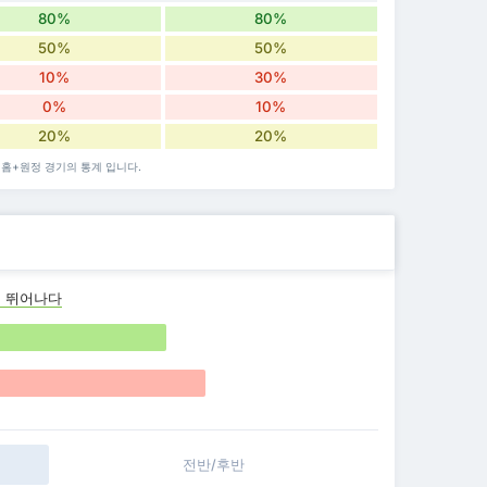
80%
80%
50%
50%
10%
30%
0%
10%
20%
20%
치룬 홈+원정 경기의 통계 입니다.
 뛰어나다
전반/후반