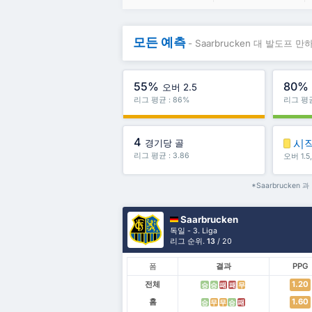
모든 예측
- Saarbrucken 대 발도프 만
55%
80%
오버 2.5
리그 평균 : 86%
리그 평균
4
시
경기당 골
리그 평균 : 3.86
오버 1.
*Saarbrucken
Saarbrucken
독일 - 3. Liga
리그 순위.
13
/ 20
폼
결과
PPG
전체
1.20
승
승
패
패
무
홈
1.60
승
무
무
승
패