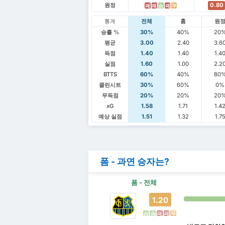
원정
0.80
패
패
승
패
무
통계
전체
홈
원
승률 %
30%
40%
20
평균
3.00
2.40
3.6
득점
1.40
1.40
1.4
실점
1.60
1.00
2.2
BTTS
60%
40%
80
클린시트
30%
60%
0%
무득점
20%
20%
20
xG
1.58
1.71
1.4
예상 실점
1.51
1.32
1.7
폼 - 과연 승자는?
폼 - 전체
1.20
승
승
패
패
무