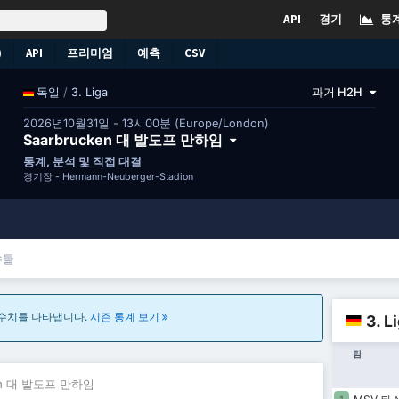
API
경기
통
)
API
프리미엄
예측
CSV
/
3. Liga
과거 H2H
독일
2026년10월31일 - 13시00분 (Europe/London)
Saarbrucken 대 발도프 만하임
통계, 분석 및 직접 대결
경기장 -
Hermann-Neuberger-Stadion
수들
 수치를 나타냅니다.
시즌 통계 보기
3. 
팀
ken 대 발도프 만하임