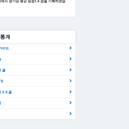
정에서 경기당 평균 승점
1.4
점을 기록하였습
a 통계
폼 가이드
측
균 골
TS
버 2.5 골
너