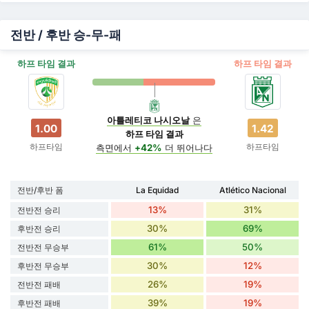
전반 / 후반 승-무-패
하프 타임 결과
하프 타임 결과
아틀레티코 나시오날
은
1.00
1.42
하프 타임 결과
하프타임
하프타임
측면에서
+42%
더 뛰어나다
전반/후반 폼
La Equidad
Atlético Nacional
13%
31%
전반전 승리
30%
69%
후반전 승리
61%
50%
전반전 무승부
30%
12%
후반전 무승부
26%
19%
전반전 패배
39%
19%
후반전 패배