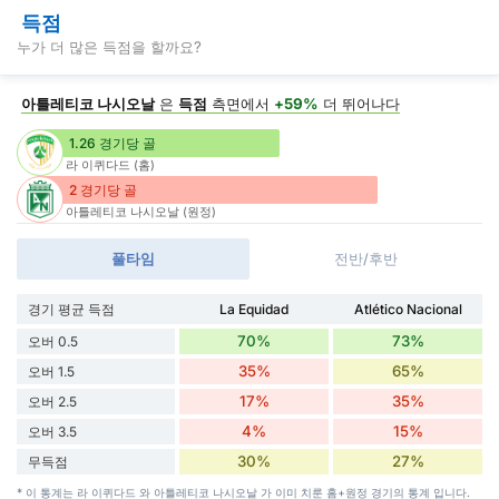
득점
누가 더 많은 득점을 할까요?
아틀레티코 나시오날
은
득점
측면에서
+59%
더 뛰어나다
1.26 경기당 골
라 이퀴다드 (홈)
2 경기당 골
아틀레티코 나시오날 (원정)
풀타임
전반/후반
경기 평균 득점
La Equidad
Atlético Nacional
70%
73%
오버 0.5
35%
65%
오버 1.5
17%
35%
오버 2.5
4%
15%
오버 3.5
30%
27%
무득점
* 이 통계는 라 이퀴다드 와 아틀레티코 나시오날 가 이미 치룬 홈+원정 경기의 통계 입니다.