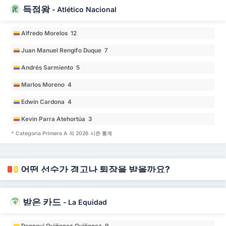
득점왕
-
Atlético Nacional
Alfredo Morelos 12
Juan Manuel Rengifo Duque 7
Andrés Sarmiento 5
Marlos Moreno 4
Edwin Cardona 4
Kevin Parra Atehortúa 3
* Categoria Primera A 의 2026 시즌 통계
어떤 선수가 경고나 퇴장을 받을까요?
받은 카드
-
La Equidad