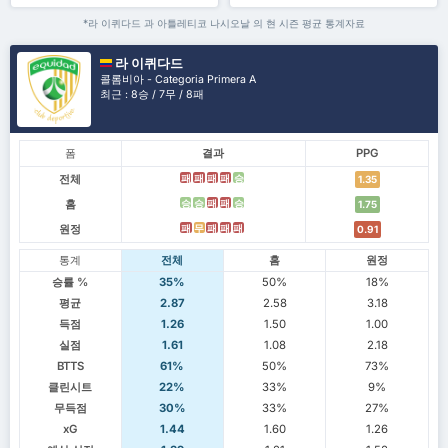
*라 이퀴다드 과 아틀레티코 나시오날 의 현 시즌 평균 통계자료
라 이퀴다드
콜롬비아 - Categoria Primera A
최근 : 8승 / 7무 / 8패
폼
결과
PPG
전체
패
패
패
패
승
1.35
홈
승
승
패
패
승
1.75
원정
패
무
패
패
패
0.91
통계
전체
홈
원정
승률 %
35%
50%
18%
평균
2.87
2.58
3.18
득점
1.26
1.50
1.00
실점
1.61
1.08
2.18
BTTS
61%
50%
73%
클린시트
22%
33%
9%
무득점
30%
33%
27%
xG
1.44
1.60
1.26