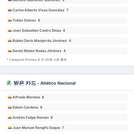
Dannovi Quiñonez Quiñonez 9
Carlos Alberto Vivas González 7
Yulián Gómez 6
Joan Sebastián Castro Dinas 4
Rubén Darío Manjarrés Jiménez 4
Daniel Mateo Rodas Jiménez 4
* Categoria Primera A 의 2026 시즌 통계
받은 카드
-
Atlético Nacional
Alfredo Morelos 8
Edwin Cardona 8
Andrés Felipe Román 8
Juan Manuel Rengifo Duque 7