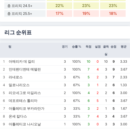
22%
23%
23%
총 프리킥 24.5+
17%
19%
18%
총 프리킥 25.5+
리그 순위표
팀
경기
승률 %
득점
실점
골득
승점
평균
실
아메리카 데 칼리
1
3
100%
10
0
10
9
3.33
인데펜디엔테 메델린
2
3
100%
7
4
3
9
3.67
라네로스
3
3
67%
5
2
3
7
2.33
밀로나리오스
4
3
67%
3
1
2
6
1.33
리오네그로 아길라스
5
2
100%
4
2
2
6
3.00
데포르테스 톨리마
6
3
67%
6
5
1
6
3.67
아틀레티코 부카라만가
7
3
33%
3
2
1
5
1.67
온세 칼다스
8
3
33%
7
4
3
4
3.67
아틀레티코 나시오날
9
1
100%
3
0
3
3
3.00