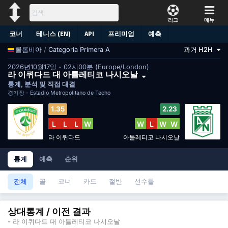
리그
메뉴
코너
테니스 (EN)
API
프리미엄
예측
/
Categoria Primera A
과거 H2H
콜롬비아
2026년10월17일 - 02시00분 (Europe/London)
라 이퀴다드 대 아틀레티코 나시오날
통계, 분석 및 직접 대결
경기장 -
Estadio Metropolitano de Techo
1.35
2.23
L
L
L
W
W
L
W
W
라 이퀴다드
아틀레티코 나시오날
통계
예측
순위
전체
골
코너
카드
절반
선수들
상대통계 / 이전 결과
- 라 이퀴다드 대 아틀레티코 나시오날