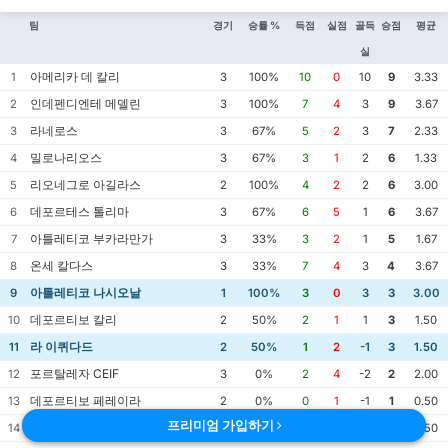
팀
경기
승률 %
득점
실점
골득
승점
평균
실
아메리카 데 칼리
1
3
100%
10
0
10
9
3.33
인데펜디엔테 메델린
2
3
100%
7
4
3
9
3.67
라네로스
3
3
67%
5
2
3
7
2.33
밀로나리오스
4
3
67%
3
1
2
6
1.33
리오네그로 아길라스
5
2
100%
4
2
2
6
3.00
데포르테스 톨리마
6
3
67%
6
5
1
6
3.67
아틀레티코 부카라만가
7
3
33%
3
2
1
5
1.67
온세 칼다스
8
3
33%
7
4
3
4
3.67
아틀레티코 나시오날
9
1
100%
3
0
3
3
3.00
데포르티보 칼리
10
2
50%
2
1
1
3
1.50
라 이퀴다드
11
2
50%
1
2
-1
3
1.50
포르탈레자 CEIF
12
3
0%
2
4
-2
2
2.00
데포르티보 페레이라
13
2
0%
0
1
-1
1
0.50
프리미엄 가입하기
아리안자 페트로레라
14
2
0%
2
3
-1
1
2.50