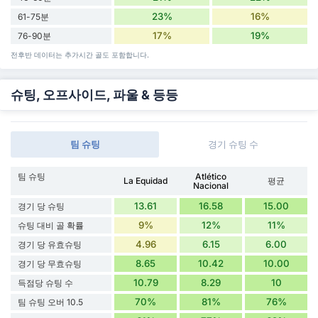
23%
16%
61-75분
17%
19%
76-90분
전후반 데이터는 추가시간 골도 포함합니다.
슈팅, 오프사이드, 파울 & 등등
팀 슈팅
경기 슈팅 수
팀 슈팅
Atlético
La Equidad
평균
Nacional
13.61
16.58
15.00
경기 당 슈팅
9%
12%
11%
슈팅 대비 골 확률
4.96
6.15
6.00
경기 당 유효슈팅
8.65
10.42
10.00
경기 당 무효슈팅
10.79
8.29
10
득점당 슈팅 수
70%
81%
76%
팀 슈팅 오버 10.5