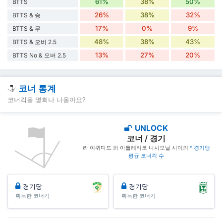
61%
38%
50%
BTTS
26%
38%
32%
BTTS & 승
17%
0%
9%
BTTS & 무
48%
38%
43%
BTTS & 오버 2.5
13%
27%
20%
BTTS No & 오버 2.5
코너 통계
코너킥을 몇회나 나올까요?
UNLOCK
코너 / 경기
라 이퀴다드 와 아틀레티코 나시오날 사이의
* 경기당
평균 코너킥 수
경기당
경기당
획득한 코너킥
획득한 코너킥