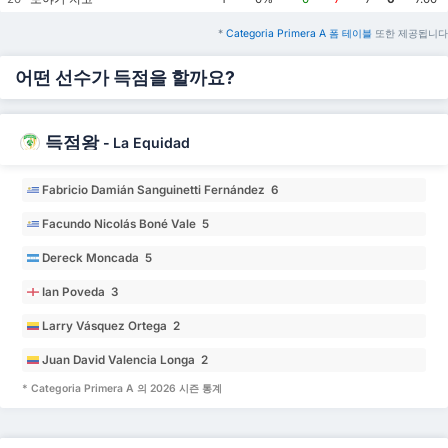
*
Categoria Primera A 폼 테이블
또한 제공됩니다
어떤 선수가 득점을 할까요?
득점왕
-
La Equidad
Fabricio Damián Sanguinetti Fernández 6
Facundo Nicolás Boné Vale 5
Dereck Moncada 5
Ian Poveda 3
Larry Vásquez Ortega 2
Juan David Valencia Longa 2
* Categoria Primera A 의 2026 시즌 통계