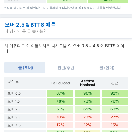
* 실점 데이터는 라 이퀴다드 와 아틀레티코 나시오날 의 홈+원정경기 기록을 반영합니다.
오버 2.5 & BTTS 예측
이 경기의 총 골 숫자는?
라 이퀴다드 와 아틀레티코 나시오날 의 오버 0.5 ~ 4.5 와 BTTS 데이
터.
골 (오버)
전반/후반
골 (언더)
경기 골
Atlético
La Equidad
평균
Nacional
87%
96%
92%
오버 0.5
78%
73%
76%
오버 1.5
61%
65%
63%
오버 2.5
30%
23%
27%
오버 3.5
17%
12%
15%
오버 4.5