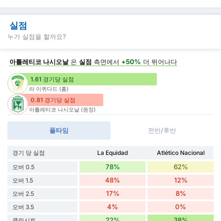
실점
누가 실점을 할까요?
아틀레티코 나시오날
은
실점
측면에서
+50%
더 뛰어나다
1.61 경기당 실점
라 이퀴다드 (홈)
0.81 경기당 실점
아틀레티코 나시오날 (원정)
풀타임
전반/후반
경기 당 실점
La Equidad
Atlético Nacional
78%
62%
오버 0.5
48%
12%
오버 1.5
17%
8%
오버 2.5
4%
0%
오버 3.5
22%
38%
클린시트