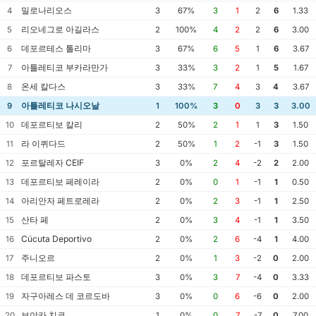
밀로나리오스
4
3
67%
3
1
2
6
1.33
리오네그로 아길라스
5
2
100%
4
2
2
6
3.00
데포르테스 톨리마
6
3
67%
6
5
1
6
3.67
아틀레티코 부카라만가
7
3
33%
3
2
1
5
1.67
온세 칼다스
8
3
33%
7
4
3
4
3.67
아틀레티코 나시오날
9
1
100%
3
0
3
3
3.00
데포르티보 칼리
10
2
50%
2
1
1
3
1.50
라 이퀴다드
11
2
50%
1
2
-1
3
1.50
포르탈레자 CEIF
12
3
0%
2
4
-2
2
2.00
데포르티보 페레이라
13
2
0%
0
1
-1
1
0.50
아리안자 페트로레라
14
2
0%
2
3
-1
1
2.50
산타 페
15
2
0%
3
4
-1
1
3.50
Cúcuta Deportivo
16
2
0%
2
6
-4
1
4.00
주니오르
17
2
0%
1
3
-2
0
2.00
데포르티보 파스토
18
3
0%
3
7
-4
0
3.33
자구아레스 데 코르도바
19
3
0%
0
6
-6
0
2.00
보야카 치코
20
1
0%
0
7
-7
0
7.00