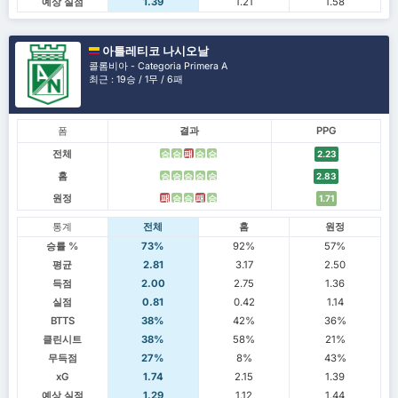
예상 실점
1.39
1.21
1.58
아틀레티코 나시오날
콜롬비아 - Categoria Primera A
최근 : 19승 / 1무 / 6패
폼
결과
PPG
전체
승
승
패
승
승
2.23
홈
승
승
승
승
승
2.83
원정
패
승
승
패
승
1.71
통계
전체
홈
원정
승률 %
73%
92%
57%
평균
2.81
3.17
2.50
득점
2.00
2.75
1.36
실점
0.81
0.42
1.14
BTTS
38%
42%
36%
클린시트
38%
58%
21%
무득점
27%
8%
43%
xG
1.74
2.15
1.39
예상 실점
1.29
1.12
1.44