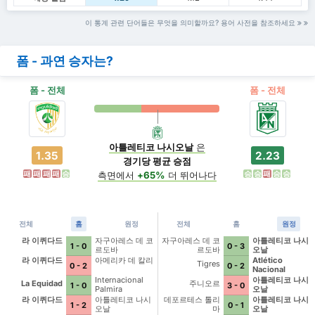
이 통계 관련 단어들은 무엇을 의미할까요? 용어 사전을 참조하세요
폼 - 과연 승자는?
폼 - 전체
폼 - 전체
아틀레티코 나시오날
은
1.35
2.23
경기당 평균 승점
패
패
패
패
승
승
승
패
승
승
측면에서
+65%
더 뛰어나다
전체
홈
원정
전체
홈
원정
라 이퀴다드
자구아레스 데 코
자구아레스 데 코
아틀레티코 나시
1 - 0
0 - 3
르도바
르도바
오날
라 이퀴다드
아메리카 데 칼리
Atlético
Tigres
0 - 2
0 - 2
Nacional
Internacional
아틀레티코 나시
La Equidad
주니오르
1 - 0
3 - 0
Palmira
오날
라 이퀴다드
아틀레티코 나시
데포르테스 톨리
아틀레티코 나시
1 - 2
0 - 1
오날
마
오날