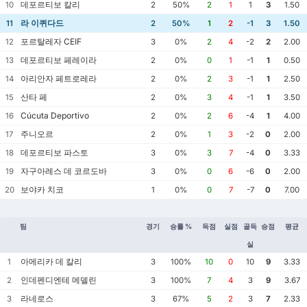
데포르티보 칼리
10
2
50%
2
1
1
3
1.50
라 이퀴다드
11
2
50%
1
2
-1
3
1.50
포르탈레자 CEIF
12
3
0%
2
4
-2
2
2.00
데포르티보 페레이라
13
2
0%
0
1
-1
1
0.50
아리안자 페트로레라
14
2
0%
2
3
-1
1
2.50
산타 페
15
2
0%
3
4
-1
1
3.50
Cúcuta Deportivo
16
2
0%
2
6
-4
1
4.00
주니오르
17
2
0%
1
3
-2
0
2.00
데포르티보 파스토
18
3
0%
3
7
-4
0
3.33
자구아레스 데 코르도바
19
3
0%
0
6
-6
0
2.00
보야카 치코
20
1
0%
0
7
-7
0
7.00
팀
경기
승률 %
득점
실점
골득
승점
평균
실
아메리카 데 칼리
1
3
100%
10
0
10
9
3.33
인데펜디엔테 메델린
2
3
100%
7
4
3
9
3.67
라네로스
3
3
67%
5
2
3
7
2.33