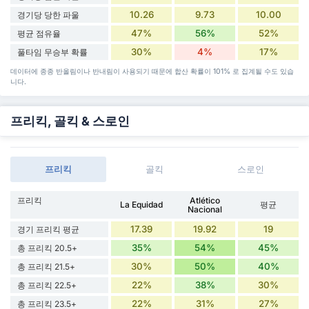
10.26
9.73
10.00
경기당 당한 파울
47%
56%
52%
평균 점유율
30%
4%
17%
풀타임 무승부 확률
데이터에 종종 반올림이나 반내림이 사용되기 때문에 합산 확률이 101% 로 집계될 수도 있습
니다.
프리킥, 골킥 & 스로인
프리킥
골킥
스로인
프리킥
Atlético
La Equidad
평균
Nacional
17.39
19.92
19
경기 프리킥 평균
35%
54%
45%
총 프리킥 20.5+
30%
50%
40%
총 프리킥 21.5+
22%
38%
30%
총 프리킥 22.5+
22%
31%
27%
총 프리킥 23.5+